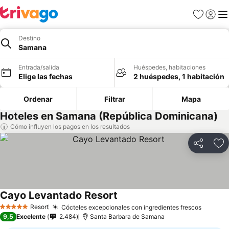
Favoritos
Iniciar 
Me
Destino
Samana
Entrada/salida
Huéspedes, habitaciones
Elige las fechas
2 huéspedes, 1 habitación
Ordenar
Filtrar
Mapa
Hoteles en Samana (República Dominicana)
Cómo influyen los pagos en los resultados
Compartir
Añ
Cayo Levantado Resort
Ver precios
Resort
Cócteles excepcionales con ingredientes frescos
Ver pre
5 Estrellas
9,5
Excelente
2.484
Santa Barbara de Samana