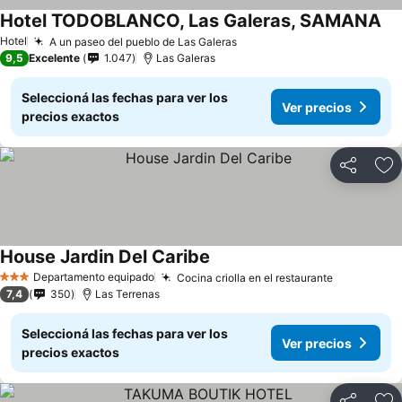
Hotel TODOBLANCO, Las Galeras, SAMANA
Ver
Hotel
A un paseo del pueblo de Las Galeras
Ver precios
9,5
Excelente
1.047
Las Galeras
Seleccioná las fechas para ver los
Ver precios
precios exactos
Compartir
Añ
House Jardin Del Caribe
Ver precios
Departamento equipado
Cocina criolla en el restaurante
Ver preci
3 Estrellas
7,4
350
Las Terrenas
Seleccioná las fechas para ver los
Ver precios
precios exactos