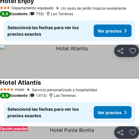
Hotel Enjoy
Ver precios
Departamento equipado
Un oasis de jardín tropical exuberante
Ver p
3 Estrellas
8,9
Excelente
755
Las Terrenas
Seleccioná las fechas para ver los
Ver precios
precios exactos
Compartir
Añ
Hotel Atlantis
Ver precios
Hotel
Servicio personalizado y hospitalidad
Ver precios
4 Estrellas
8,9
Excelente
1.413
Las Terrenas
Seleccioná las fechas para ver los
Ver precios
precios exactos
Opción popular
Compartir
Añ