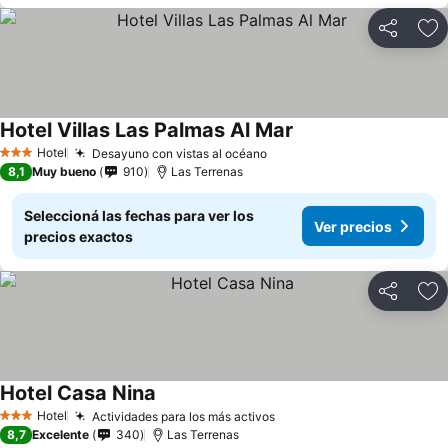
Compartir
Añ
Hotel Villas Las Palmas Al Mar
Ver precios
Hotel
Desayuno con vistas al océano
Ver precios
3 Estrellas
8,1
Muy bueno
910
Las Terrenas
Seleccioná las fechas para ver los
Ver precios
precios exactos
Compartir
Añ
Hotel Casa Nina
Ver precios
Hotel
Actividades para los más activos
Ver precios
3 Estrellas
8,7
Excelente
340
Las Terrenas