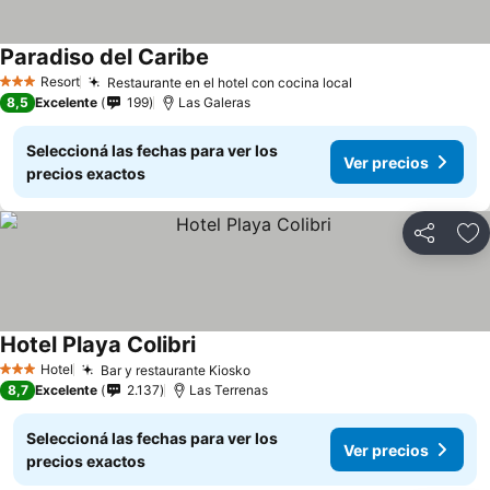
Paradiso del Caribe
Ver precios
Resort
Restaurante en el hotel con cocina local
Ver precios
3 Estrellas
8,5
Excelente
199
Las Galeras
Seleccioná las fechas para ver los
Ver precios
precios exactos
Compartir
Añ
Hotel Playa Colibri
Ver precios
Hotel
Bar y restaurante Kiosko
Ver precios
3 Estrellas
8,7
Excelente
2.137
Las Terrenas
Seleccioná las fechas para ver los
Ver precios
precios exactos