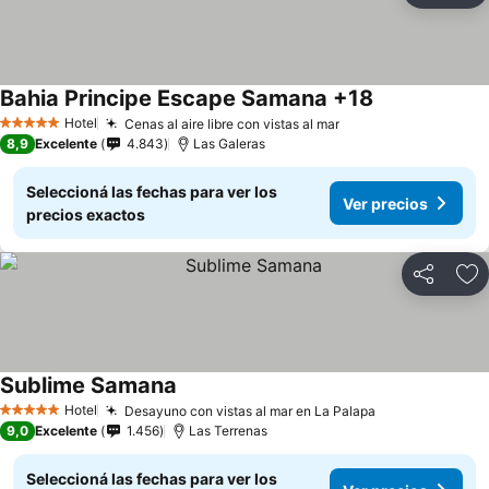
Bahia Principe Escape Samana +18
Ver precios
Hotel
Cenas al aire libre con vistas al mar
Ver precios
5 Estrellas
8,9
Excelente
4.843
Las Galeras
Seleccioná las fechas para ver los
Ver precios
precios exactos
Compartir
Añ
Sublime Samana
Ver precios
Hotel
Desayuno con vistas al mar en La Palapa
Ver precios
5 Estrellas
9,0
Excelente
1.456
Las Terrenas
Seleccioná las fechas para ver los