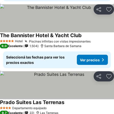
Compartir
Añ
The Bannister Hotel & Yacht Club
Ver precios
Hotel
Piscinas infinitas con vistas impresionantes
Ver precios
5 Estrellas
9,0
Excelente
1.504
Santa Barbara de Samana
Seleccioná las fechas para ver los
Ver precios
precios exactos
Compartir
Añ
Prado Suites Las Terrenas
Ver precios
Departamento equipado
4 Estrellas
9,7
Excelente
22
Las Terrenas