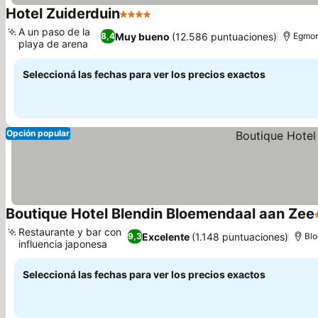
Hotel Zuiderduin
4 Estrellas
A un paso de la
Muy bueno
(12.586 puntuaciones)
8,4
Egmon
playa de arena
Seleccioná las fechas para ver los precios exactos
Opción popular
Boutique Hotel Blendin Bloemendaal aan Zee
Restaurante y bar con
Excelente
(1.148 puntuaciones)
9,3
Bl
influencia japonesa
Seleccioná las fechas para ver los precios exactos