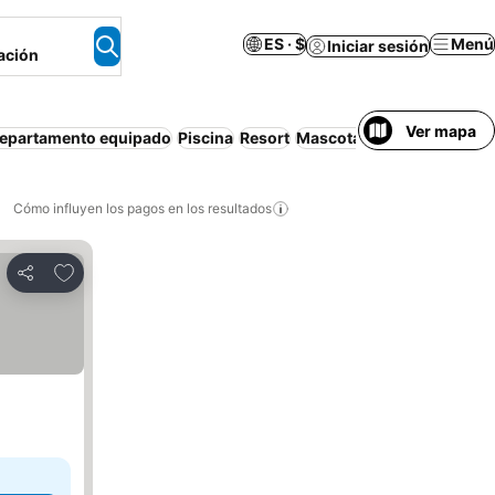
ES · $
Menú
Iniciar sesión
ación
Ver mapa
epartamento equipado
Piscina
Resort
Mascotas permitidas
Aire
Cómo influyen los pagos en los resultados
Añadir a favoritos
Compartir