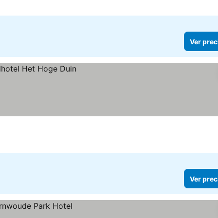
m
Ver prec
Ver prec