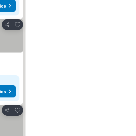
ios
Añadir a favoritos
Compartir
ios
Añadir a favoritos
Compartir