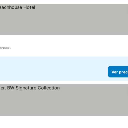
dvoort
Ver prec
ellas