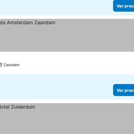
Ver prec
Zaandam
Ver prec