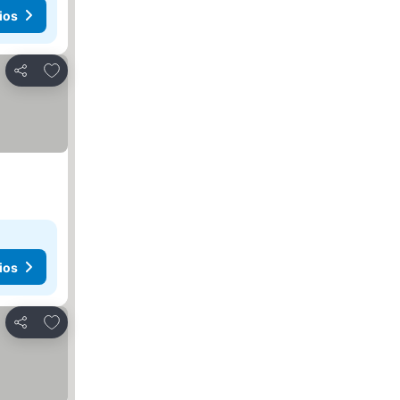
ios
Añadir a favoritos
Compartir
ios
Añadir a favoritos
Compartir