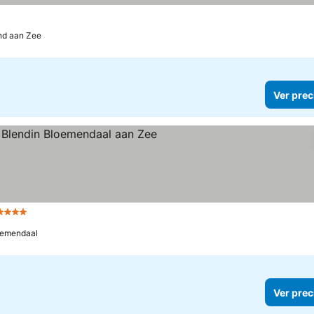
d aan Zee
Ver prec
4 Estrellas
oemendaal
Ver prec