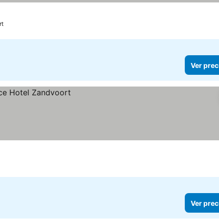
rt
Ver prec
Ver prec