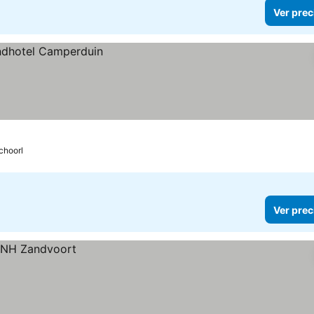
Ver prec
choorl
Ver prec