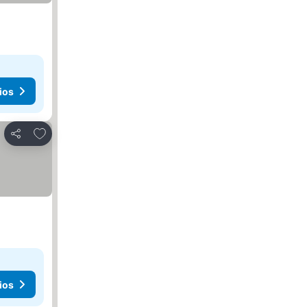
ios
Añadir a favoritos
Compartir
ios