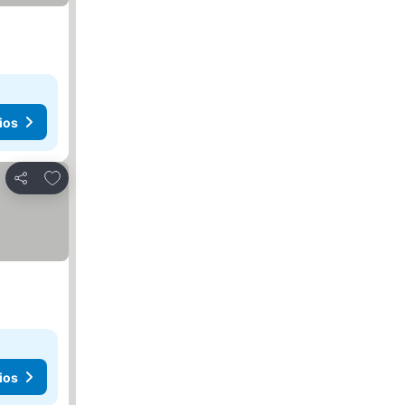
ios
Añadir a favoritos
Compartir
ios