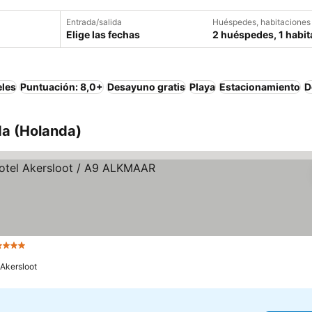
Entrada/salida
Huéspedes, habitaciones
Elige las fechas
2 huéspedes, 1 habit
eles
Puntuación: 8,0+
Desayuno gratis
Playa
Estacionamiento
D
da (Holanda)
 Estrellas
Akersloot