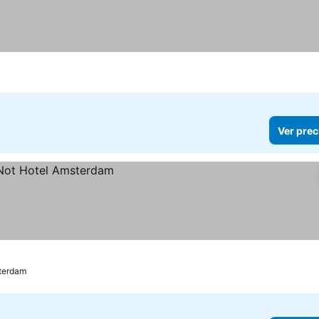
Ver prec
terdam