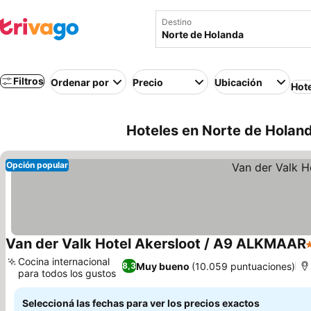
Destino
Filtros
Ordenar por
Precio
Ubicación
Hot
Hoteles en Norte de Holan
Opción popular
Van der Valk Hotel Akersloot / A9 ALKMAAR
4
Cocina internacional
Muy bueno
(10.059 puntuaciones)
8,3
para todos los gustos
Seleccioná las fechas para ver los precios exactos