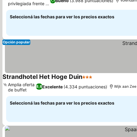
Bueno
(3.988 puntuaciones)
7,7
Volenda
privilegiada frente al
mar
Seleccioná las fechas para ver los precios exactos
Opción popular
Strandhotel Het Hoge Duin
3 Estrellas
Amplia oferta
Excelente
(4.334 puntuaciones)
8,6
Wijk aan Zee
de buffet
Seleccioná las fechas para ver los precios exactos