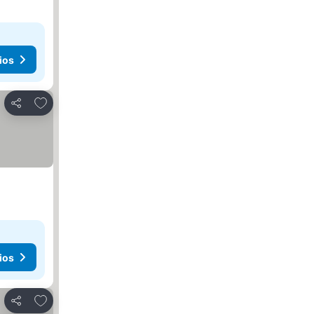
ios
Añadir a favoritos
Compartir
ios
Añadir a favoritos
Compartir