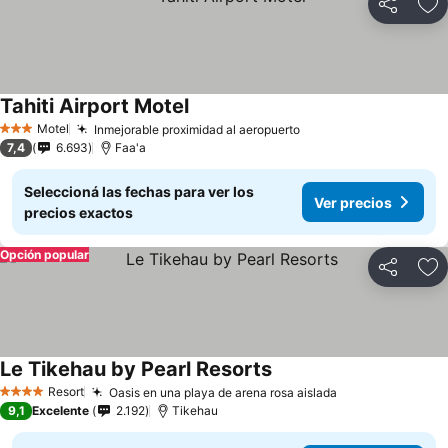
Compartir
Añ
Tahiti Airport Motel
Motel
Inmejorable proximidad al aeropuerto
3 Estrellas
7,4
6.693
Faa'a
Seleccioná las fechas para ver los
Ver precios
precios exactos
Opción popular
Compartir
Añ
Le Tikehau by Pearl Resorts
Resort
Oasis en una playa de arena rosa aislada
4 Estrellas
9,1
Excelente
2.192
Tikehau