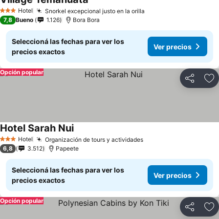
Hotel
Snorkel excepcional justo en la orilla
3 Estrellas
7,8
Bueno
1.126
Bora Bora
Seleccioná las fechas para ver los
Ver precios
precios exactos
Opción popular
Compartir
Añ
Hotel Sarah Nui
Hotel
Organización de tours y actividades
3 Estrellas
6,8
3.512
Papeete
Seleccioná las fechas para ver los
Ver precios
precios exactos
Opción popular
Compartir
Añ