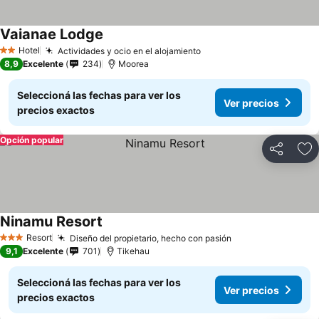
Vaianae Lodge
Hotel
Actividades y ocio en el alojamiento
2 Estrellas
8,9
Excelente
234
Moorea
Seleccioná las fechas para ver los
Ver precios
precios exactos
Opción popular
Compartir
Añ
Ninamu Resort
Resort
Diseño del propietario, hecho con pasión
3 Estrellas
9,1
Excelente
701
Tikehau
Seleccioná las fechas para ver los
Ver precios
precios exactos