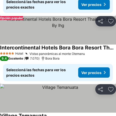
Seleccioná las fechas para ver los
Ver precios
precios exactos
Opción popular
Compartir
Añ
Intercontinental Hotels Bora Bora Resort Thalasso Spa By Ihg
Hotel
Vistas panorámicas al monte Otemanu
5 Estrellas
9,4
Excelente
7.070
Bora Bora
Seleccioná las fechas para ver los
Ver precios
precios exactos
Compartir
Añ
Village Temanuata