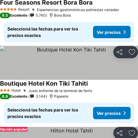
Four Seasons Resort Bora Bora
Resort
Experiencias gastronómicas polinesias variadas
5 Estrellas
9,5
Excelente
5.740
Bora Bora
Seleccioná las fechas para ver los
Ver precios
precios exactos
Compartir
Añ
Boutique Hotel Kon Tiki Tahiti
Hotel
Justo enfrente de la terminal de ferris
3 Estrellas
8,6
Excelente
3.144
Papeete
Seleccioná las fechas para ver los
Ver precios
precios exactos
Opción popular
Compartir
Añ