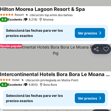
Hilton Moorea Lagoon Resort & Spa
Resort
Ubicación top entre dos bahías
5 Estrellas
8,6
Excelente
8.218
Moorea
Seleccioná las fechas para ver los
Ver precios
precios exactos
Opción popular
Compartir
Añ
Intercontinental Hotels Bora Bora Le Moana Resort By Ihg
Hotel
Ubicación privilegiada en Matira Point
4 Estrellas
9,3
Excelente
6.805
Bora Bora
Seleccioná las fechas para ver los
Ver precios
precios exactos