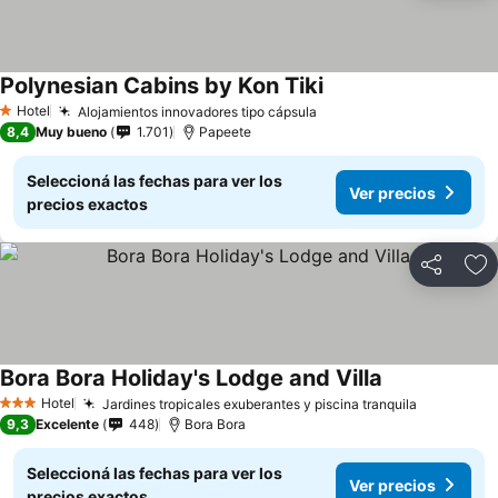
Polynesian Cabins by Kon Tiki
Hotel
Alojamientos innovadores tipo cápsula
1 Estrellas
8,4
Muy bueno
1.701
Papeete
Seleccioná las fechas para ver los
Ver precios
precios exactos
Compartir
Añ
Bora Bora Holiday's Lodge and Villa
Hotel
Jardines tropicales exuberantes y piscina tranquila
3 Estrellas
9,3
Excelente
448
Bora Bora
Seleccioná las fechas para ver los
Ver precios
precios exactos