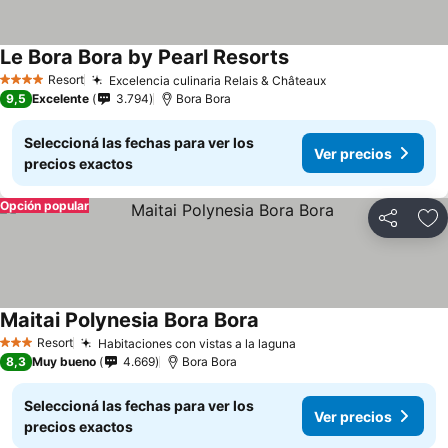
Le Bora Bora by Pearl Resorts
Resort
Excelencia culinaria Relais & Châteaux
4 Estrellas
9,5
Excelente
3.794
Bora Bora
Seleccioná las fechas para ver los
Ver precios
precios exactos
Opción popular
Compartir
Añ
Maitai Polynesia Bora Bora
Resort
Habitaciones con vistas a la laguna
3 Estrellas
8,3
Muy bueno
4.669
Bora Bora
Seleccioná las fechas para ver los
Ver precios
precios exactos