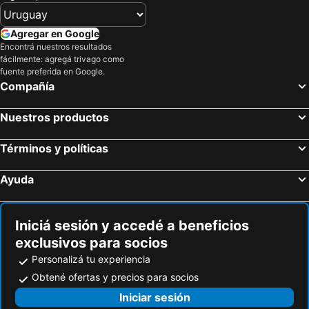
Hoteles en Bahamas
Hoteles en República Dominicana
Hoteles en Colombia
Hoteles en Corea del Sur
Agregar en Google
Encontrá nuestros resultados
Hoteles en Lanzarote
Hoteles en Alaska
fácilmente: agregá trivago como
Hoteles en Curazao
fuente preferida en Google.
Compañía
Nuestros productos
Términos y políticas
Ayuda
Iniciá sesión y accedé a beneficios
exclusivos para socios
Personalizá tu experiencia
Obtené ofertas y precios para socios
Iniciar sesión