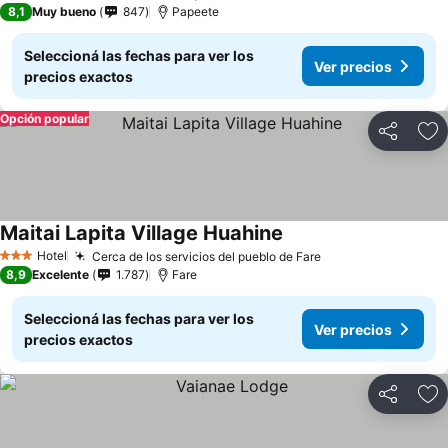
8,1
Muy bueno
847
Papeete
Seleccioná las fechas para ver los
Ver precios
precios exactos
Opción popular
Compartir
Añ
Maitai Lapita Village Huahine
Hotel
Cerca de los servicios del pueblo de Fare
3 Estrellas
8,9
Excelente
1.787
Fare
Seleccioná las fechas para ver los
Ver precios
precios exactos
Compartir
Añ