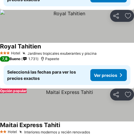
Compartir
Añ
Royal Tahitien
Hotel
Jardines tropicales exuberantes y piscina
3 Estrellas
7,8
Bueno
1.731
Papeete
Seleccioná las fechas para ver los
Ver precios
precios exactos
Opción popular
Compartir
Añ
Maitai Express Tahiti
Hotel
Interiores modernos y recién renovados
2 Estrellas