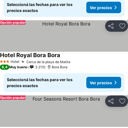
Seleccioná las fechas para ver los
Ver precios
precios exactos
Opción popular
Compartir
Añ
Hotel Royal Bora Bora
Hotel
Cerca de la playa de Matira
3 Estrellas
8,4
Muy bueno
3.215
Bora Bora
Seleccioná las fechas para ver los
Ver precios
precios exactos
Opción popular
Compartir
Añ