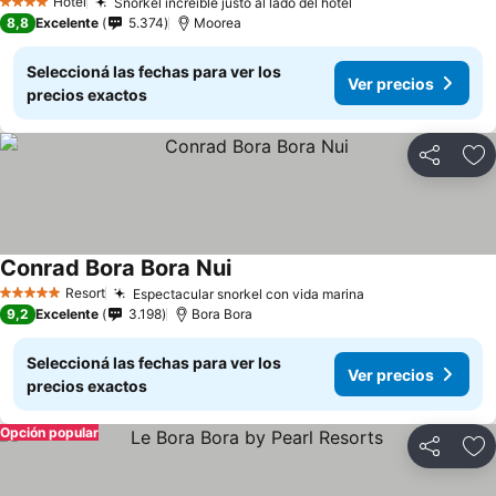
Hotel
Snorkel increíble justo al lado del hotel
4 Estrellas
8,8
Excelente
5.374
Moorea
Seleccioná las fechas para ver los
Ver precios
precios exactos
Compartir
Añ
Conrad Bora Bora Nui
Resort
Espectacular snorkel con vida marina
5 Estrellas
9,2
Excelente
3.198
Bora Bora
Seleccioná las fechas para ver los
Ver precios
precios exactos
Opción popular
Compartir
Añ