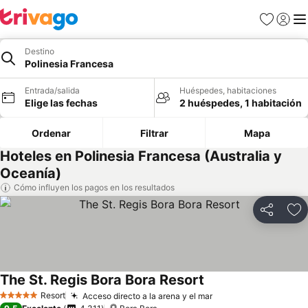
Favoritos
Iniciar 
Me
Destino
Polinesia Francesa
Entrada/salida
Huéspedes, habitaciones
Elige las fechas
2 huéspedes, 1 habitación
Ordenar
Filtrar
Mapa
Hoteles en Polinesia Francesa (Australia y
Oceanía)
Cómo influyen los pagos en los resultados
Compartir
Añ
The St. Regis Bora Bora Resort
Resort
Acceso directo a la arena y el mar
5 Estrellas