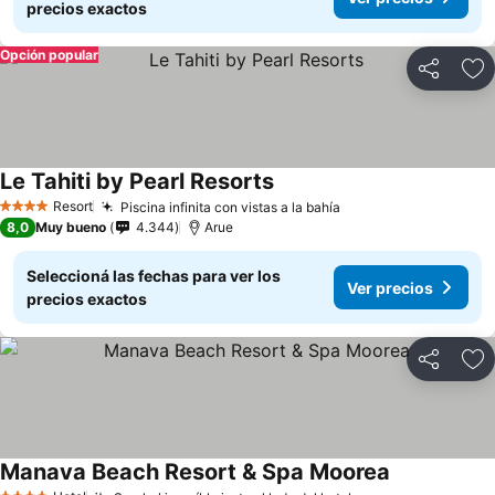
precios exactos
Opción popular
Compartir
Añ
Le Tahiti by Pearl Resorts
Resort
Piscina infinita con vistas a la bahía
4 Estrellas
8,0
Muy bueno
4.344
Arue
Seleccioná las fechas para ver los
Ver precios
precios exactos
Compartir
Añ
Manava Beach Resort & Spa Moorea