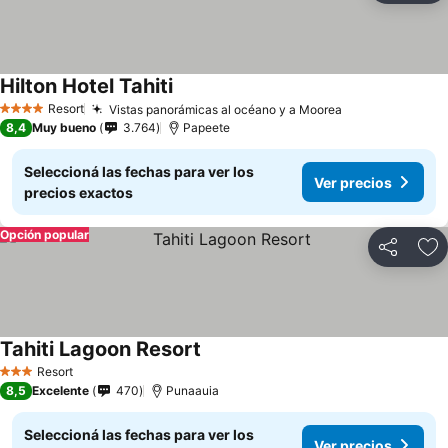
Hilton Hotel Tahiti
Resort
Vistas panorámicas al océano y a Moorea
4 Estrellas
8,4
Muy bueno
3.764
Papeete
Seleccioná las fechas para ver los
Ver precios
precios exactos
Opción popular
Compartir
Añ
Tahiti Lagoon Resort
Resort
3 Estrellas
8,5
Excelente
470
Punaauia
Seleccioná las fechas para ver los
Ver precios