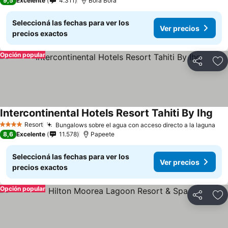
9,5
Excelente
4.311
Bora Bora
Seleccioná las fechas para ver los
Ver precios
precios exactos
Opción popular
Compartir
Añ
Intercontinental Hotels Resort Tahiti By Ihg
Resort
Bungalows sobre el agua con acceso directo a la laguna
4 Estrellas
8,6
Excelente
11.578
Papeete
Seleccioná las fechas para ver los
Ver precios
precios exactos
Opción popular
Compartir
Añ