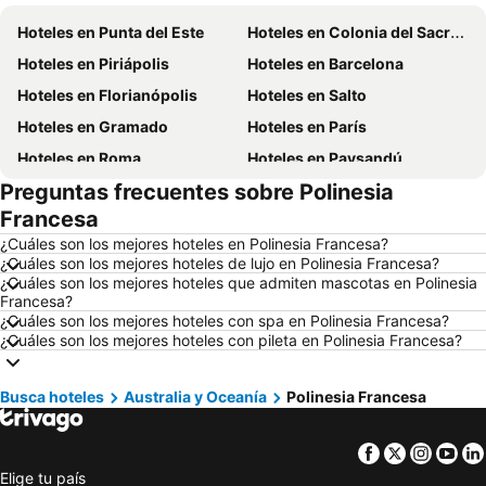
Hoteles en Punta del Este
Hoteles en Colonia del Sacramento
Hoteles en Piriápolis
Hoteles en Barcelona
Hoteles en Florianópolis
Hoteles en Salto
Hoteles en Gramado
Hoteles en París
Hoteles en Roma
Hoteles en Paysandú
Preguntas frecuentes sobre Polinesia
Hoteles en San Carlos de Bariloche
Hoteles en Chuy
Francesa
Hoteles en Maceió
Hoteles en Conil de la Frontera
¿Cuáles son los mejores hoteles en Polinesia Francesa?
Hoteles en Ámsterdam
Hoteles en Foz de Iguazú
¿Cuáles son los mejores hoteles de lujo en Polinesia Francesa?
¿Cuáles son los mejores hoteles que admiten mascotas en Polinesia
Hoteles en Maragogi
Hoteles en Punta del Diablo
Francesa?
Hoteles en Brasil
Hoteles en Maldonado
¿Cuáles son los mejores hoteles con spa en Polinesia Francesa?
¿Cuáles son los mejores hoteles con pileta en Polinesia Francesa?
Hoteles en Uruguay
Hoteles en Departamento de Colonia
Hoteles en Argentina
Hoteles en Mallorca
Busca hoteles
Australia y Oceanía
Polinesia Francesa
Hoteles en Rocha
Hoteles en España
Hoteles en Asturias
Hoteles en Asunción
Facebook
Twitter
Insta
Yo
Hoteles en Salto
Hoteles en Isla Samana
Elige tu país