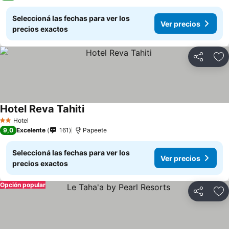
Seleccioná las fechas para ver los
Ver precios
precios exactos
Compartir
Añ
Hotel Reva Tahiti
Hotel
2 Estrellas
9,0
Excelente
161
Papeete
Seleccioná las fechas para ver los
Ver precios
precios exactos
Opción popular
Compartir
Añ