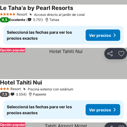
Le Taha'a by Pearl Resorts
Resort
Acceso directo al jardín de coral
5 Estrellas
9,5
Excelente
3.751
Tahaa
Seleccioná las fechas para ver los
Ver precios
precios exactos
Opción popular
Compartir
Añ
Hotel Tahiti Nui
Resort
Piscina exterior con solárium
3 Estrellas
7,3
3.554
Papeete
Seleccioná las fechas para ver los
Ver precios
precios exactos
Opción popular