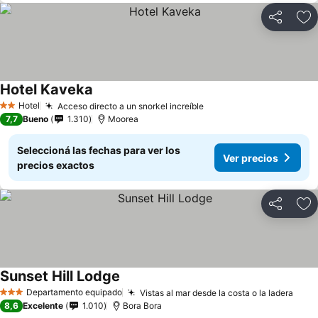
Compartir
Añ
Hotel Kaveka
Hotel
Acceso directo a un snorkel increíble
2 Estrellas
7,7
Bueno
1.310
Moorea
Seleccioná las fechas para ver los
Ver precios
precios exactos
Compartir
Añ
Sunset Hill Lodge
Departamento equipado
Vistas al mar desde la costa o la ladera
3 Estrellas
8,6
Excelente
1.010
Bora Bora