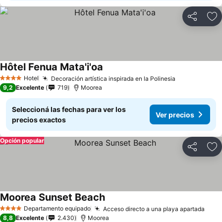
Compartir
Añ
Hôtel Fenua Mata'i'oa
Hotel
Decoración artística inspirada en la Polinesia
4 Estrellas
9,2
Excelente
719
Moorea
Seleccioná las fechas para ver los
Ver precios
precios exactos
Opción popular
Compartir
Añ
Moorea Sunset Beach
Departamento equipado
Acceso directo a una playa apartada
4 Estrellas
8,8
Excelente
2.430
Moorea