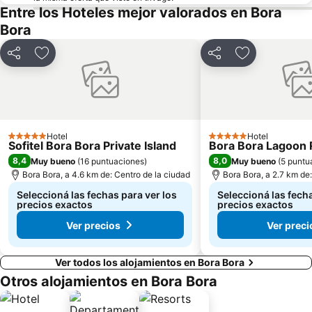
Entre los Hoteles mejor valorados en Bora
Bora
Compartir
Añadir a favoritos
Compartir
Añadir a favo
Hotel
Hotel
5 Estrellas
5 Estrellas
Sofitel Bora Bora Private Island
Bora Bora Lagoon 
8,4
8,0
Muy bueno
(
16 puntuaciones
)
Muy bueno
(
5 puntu
Bora Bora, a 4.6 km de: Centro de la ciudad
Bora Bora, a 2.7 km de
Seleccioná las fechas para ver los
Seleccioná las fecha
precios exactos
precios exactos
Ver precios
Ver preci
Ver todos los alojamientos en Bora Bora
Otros alojamientos en Bora Bora