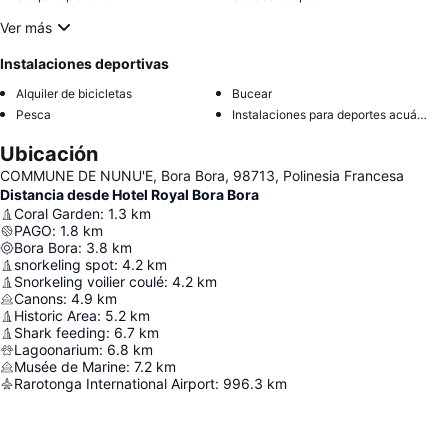
Ver más
Instalaciones deportivas
Alquiler de bicicletas
Bucear
Pesca
Instalaciones para deportes acuáticos
Ubicación
COMMUNE DE NUNU'E, Bora Bora, 98713, Polinesia Francesa
Distancia desde Hotel Royal Bora Bora
Coral Garden
:
1.3
km
PAGO
:
1.8
km
Bora Bora
:
3.8
km
snorkeling spot
:
4.2
km
Snorkeling voilier coulé
:
4.2
km
Canons
:
4.9
km
Historic Area
:
5.2
km
Shark feeding
:
6.7
km
Lagoonarium
:
6.8
km
Musée de Marine
:
7.2
km
Rarotonga International Airport
:
996.3
km