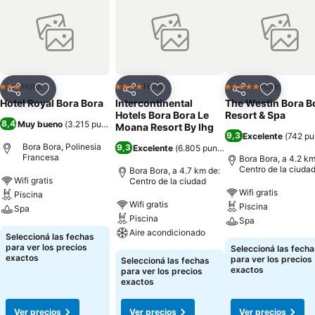
Hotel
Hotel
Hotel
3 Estrellas
4 Estrellas
5 Estrellas
Compartir
Añadir a favoritos
Compartir
Añadir a favoritos
Compartir
Añadir a 
Hotel Royal Bora Bora
Intercontinental
The Westin Bora B
Hotels Bora Bora Le
Resort & Spa
8,4
Muy bueno
(
3.215 puntuaciones
)
Moana Resort By Ihg
9,3
Excelente
(
742 pu
Bora Bora, Polinesia
9,3
Excelente
(
6.805 puntuaciones
)
Francesa
Bora Bora, a 4.2 km
Centro de la ciuda
Bora Bora, a 4.7 km de:
Wifi gratis
Centro de la ciudad
Wifi gratis
Piscina
Wifi gratis
Piscina
Spa
Piscina
Spa
Aire acondicionado
Seleccioná las fechas
para ver los precios
Seleccioná las fecha
exactos
para ver los precios
Seleccioná las fechas
exactos
para ver los precios
exactos
Ver precios
Ver precios
Ver precios