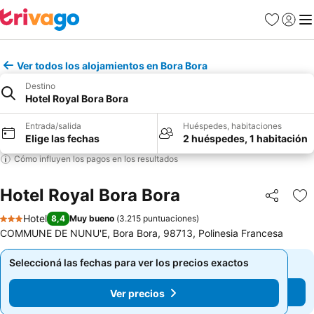
Favoritos
Iniciar 
Me
Ver todos los alojamientos en Bora Bora
Destino
Hotel Royal Bora Bora
Entrada/salida
Huéspedes, habitaciones
Elige las fechas
2 huéspedes, 1 habitación
Cómo influyen los pagos en los resultados
Hotel Royal Bora Bora
Compartir
Añ
Hotel
8,4
Muy bueno
(
3.215 puntuaciones
)
3 Estrellas
COMMUNE DE NUNU'E, Bora Bora, 98713, Polinesia Francesa
Seleccioná las fechas para ver los precios exactos
Seleccioná las fechas para ver los precios exactos
Ver precios
Ver precios