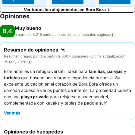
Ver todos los alojamientos en Bora Bora
Opiniones
Muy bueno
8,4
a partir de 3.215 puntuaciones de las principales
páginas
Resumen de opiniones
Resumen creado por IA a partir de 600+ opiniones · Última actualización:
29 May 2026
Este hotel es un refugio versátil, ideal para
familias
,
parejas
y
turistas
que buscan una vibrante experiencia polinesia. Su
excelente ubicación en el corazón de Bora Bora ofrece un
cómodo acceso a varios puntos de interés. La propiedad cuenta
con una
playa privada
para relajarse y hacer snorkel,
complementada con kayaks y tablas de paddle surf
disponibles. Los huéspedes elogian constantemente al
Ver más
personal, siempre atento y amable
, y el completo
desayuno
bufé
con platos calientes que varían cada día. Para una
experiencia más tranquila, los huéspedes deberían considerar
Opiniones de huéspedes
solicitar una habitación con vistas al jardín.