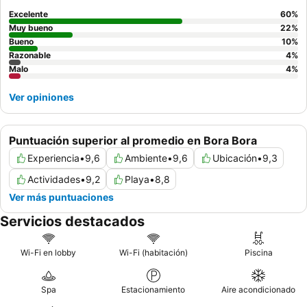
Excelente
60
%
Muy bueno
22
%
Bueno
10
%
Razonable
4
%
Malo
4
%
Ver opiniones
Puntuación superior al promedio en Bora Bora
Experiencia
•
9,6
Ambiente
•
9,6
Ubicación
•
9,3
Actividades
•
9,2
Playa
•
8,8
Ver más puntuaciones
Servicios destacados
Wi-Fi en lobby
Wi-Fi (habitación)
Piscina
Spa
Estacionamiento
Aire acondicionado