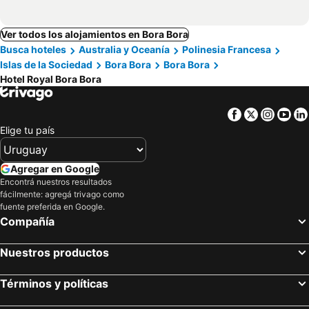
Ver todos los alojamientos en Bora Bora
Busca hoteles
Australia y Oceanía
Polinesia Francesa
Islas de la Sociedad
Bora Bora
Bora Bora
Hotel Royal Bora Bora
Facebook
Twitter
Insta
Yo
Elige tu país
Agregar en Google
Encontrá nuestros resultados
fácilmente: agregá trivago como
fuente preferida en Google.
Compañía
Nuestros productos
Términos y políticas