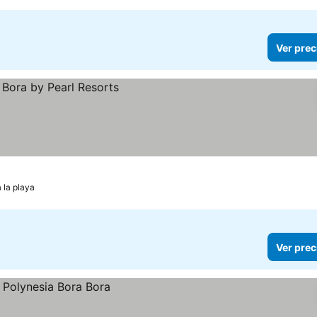
Ver prec
 la playa
Ver prec