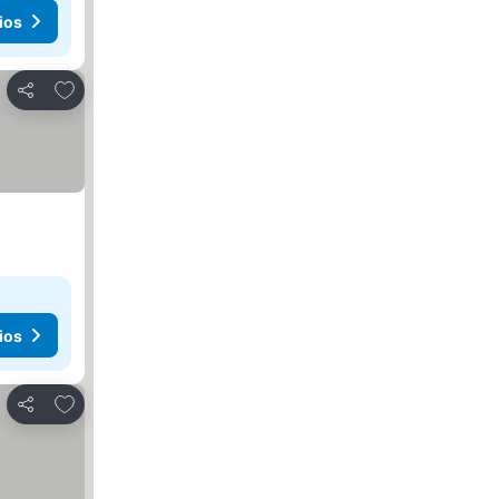
ios
Añadir a favoritos
Compartir
ios
Añadir a favoritos
Compartir