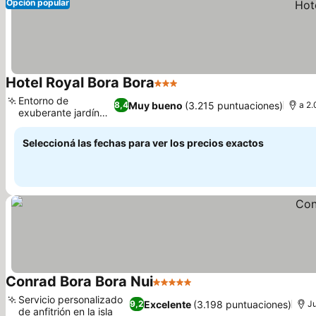
Opción popular
Hotel Royal Bora Bora
3 Estrellas
Entorno de
Muy bueno
(3.215 puntuaciones)
8,4
a 2.
exuberante jardín
tropical
Seleccioná las fechas para ver los precios exactos
Conrad Bora Bora Nui
5 Estrellas
Servicio personalizado
Excelente
(3.198 puntuaciones)
9,2
Ju
de anfitrión en la isla