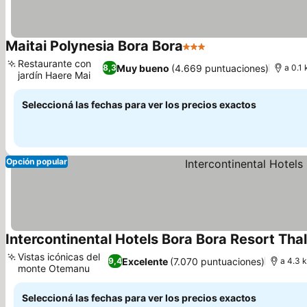
Maitai Polynesia Bora Bora
3 Estrellas
Restaurante con
Muy bueno
(4.669 puntuaciones)
8,3
a 0.1 
jardín Haere Mai
Seleccioná las fechas para ver los precios exactos
Opción popular
Intercontinental Hotels Bora Bora Resort Tha
Vistas icónicas del
Excelente
(7.070 puntuaciones)
9,4
a 4.3 
monte Otemanu
Seleccioná las fechas para ver los precios exactos