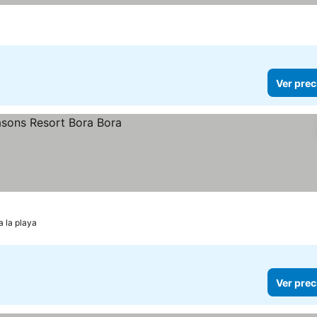
Ver prec
a la playa
Ver prec