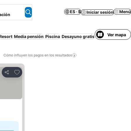
ES · $
Menú
Iniciar sesión
ación
Ver mapa
Resort
Media pensión
Piscina
Desayuno gratis
Wi-Fi
Parejas
De
Cómo influyen los pagos en los resultados
Añadir a favoritos
Compartir