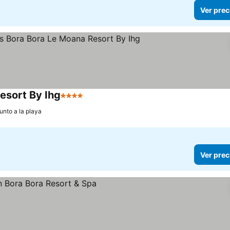
Ver prec
esort By Ihg
4 Estrellas
unto a la playa
Ver prec