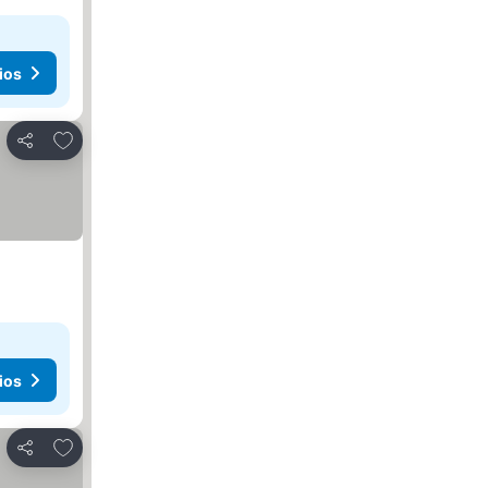
ios
Añadir a favoritos
Compartir
ios
Añadir a favoritos
Compartir