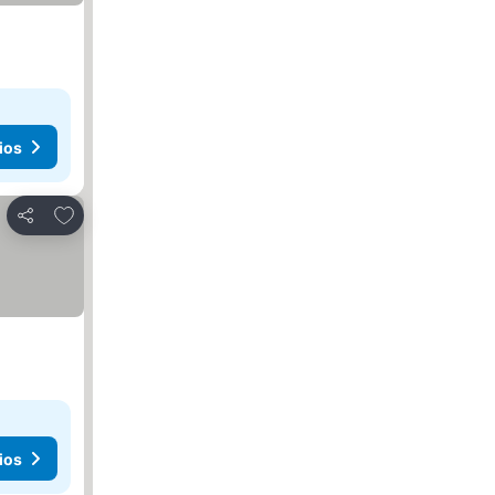
ios
Añadir a favoritos
Compartir
ios