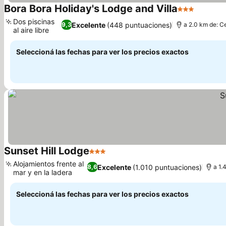
Bora Bora Holiday's Lodge and Villa
3 Estrellas
Dos piscinas
Excelente
(448 puntuaciones)
9,3
a 2.0 km de: C
al aire libre
Seleccioná las fechas para ver los precios exactos
Sunset Hill Lodge
3 Estrellas
Alojamientos frente al
Excelente
(1.010 puntuaciones)
8,6
a 1.
mar y en la ladera
Seleccioná las fechas para ver los precios exactos