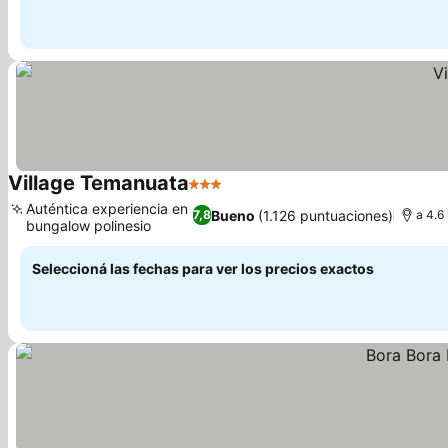
Village Temanuata
3 Estrellas
Auténtica experiencia en
Bueno
(1.126 puntuaciones)
7,8
a 4.6
bungalow polinesio
Seleccioná las fechas para ver los precios exactos