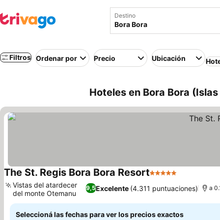
Destino
Filtros
Ordenar por
Precio
Ubicación
Hot
Hoteles en Bora Bora (Islas
The St. Regis Bora Bora Resort
5 Estrellas
Vistas del atardecer
Excelente
(4.311 puntuaciones)
9,5
a 0.
del monte Otemanu
Seleccioná las fechas para ver los precios exactos