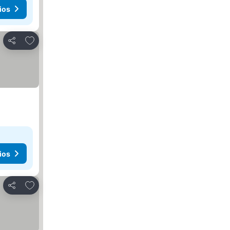
ios
Añadir a favoritos
Compartir
ios
Añadir a favoritos
Compartir