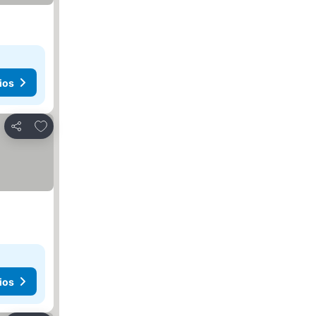
ios
Añadir a favoritos
Compartir
ios