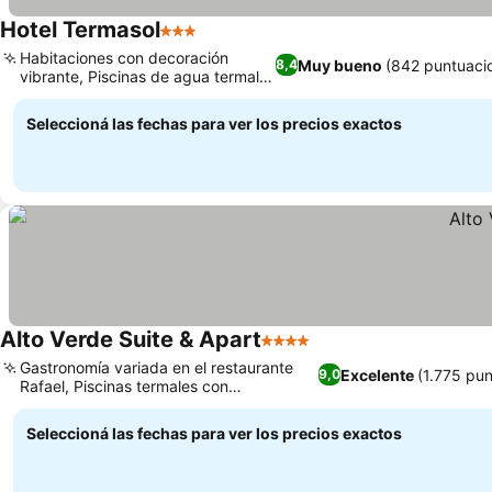
Hotel Termasol
3 Estrellas
Ver precios
Habitaciones con decoración
Muy bueno
(842 puntuaci
8,4
vibrante, Piscinas de agua termal y
Ver precios
jacuzzi
Seleccioná las fechas para ver los precios exactos
Alto Verde Suite & Apart
4 Estrellas
Ver precios
Gastronomía variada en el restaurante
Excelente
(1.775 pu
9,0
Rafael, Piscinas termales con
Ver precios
temperaturas variadas
Seleccioná las fechas para ver los precios exactos