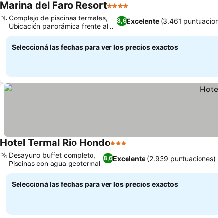
Marina del Faro Resort
4 Estrellas
Ver precios
Complejo de piscinas termales,
Excelente
(3.461 puntuacio
8,6
Ubicación panorámica frente al
Ver precios
lago
Seleccioná las fechas para ver los precios exactos
Hotel Termal Rio Hondo
3 Estrellas
Ver precios
Desayuno buffet completo,
Excelente
(2.939 puntuaciones)
8,6
Piscinas con agua geotermal
Ver precios
Seleccioná las fechas para ver los precios exactos