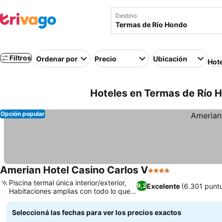
Destino
Filtros
Ordenar por
Precio
Ubicación
Hot
Hoteles en Termas de Río H
Opción popular
Amerian Hotel Casino Carlos V
4 Estrellas
Ver precios
Piscina termal única interior/exterior,
Excelente
(6.301 punt
9,2
Habitaciones amplias con todo lo que
Ver precios
necesitas
Seleccioná las fechas para ver los precios exactos