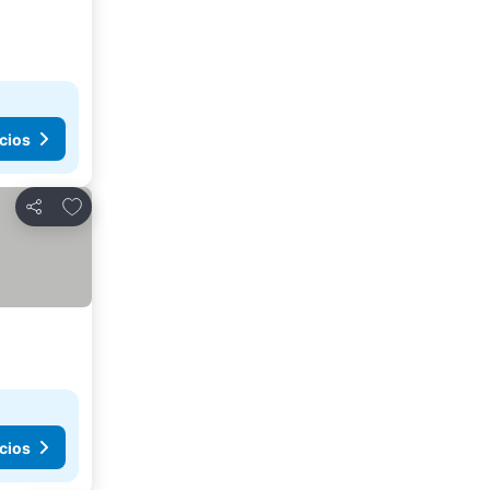
cios
Añadir a favoritos
Compartir
cios