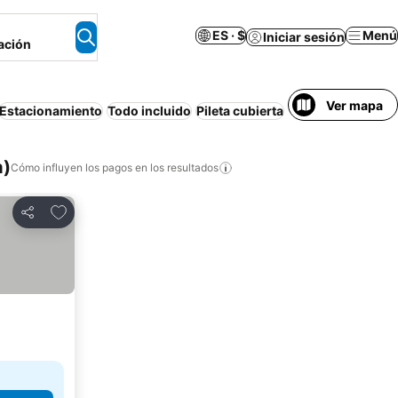
ES · $
Menú
Iniciar sesión
ación
Ver mapa
Estacionamiento
Todo incluido
Pileta cubierta
Media pensión
De
a)
Cómo influyen los pagos en los resultados
Añadir a favoritos
Compartir