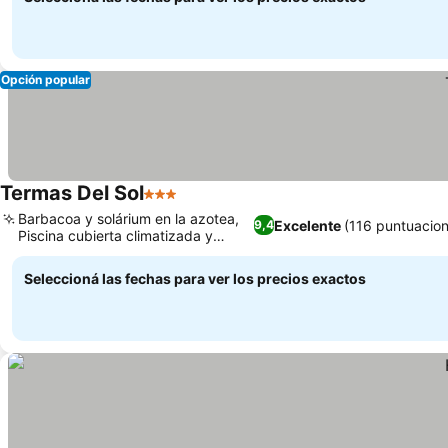
Opción popular
Termas Del Sol
3 Estrellas
Ver precios
Barbacoa y solárium en la azotea,
Excelente
(116 puntuacio
9,4
Piscina cubierta climatizada y
Ver precios
jacuzzi
Seleccioná las fechas para ver los precios exactos