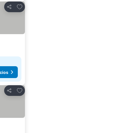
Añadir a favoritos
Compartir
cios
Añadir a favoritos
Compartir