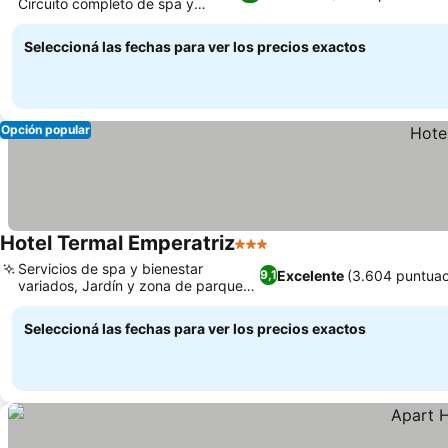
Circuito completo de spa y
Ver precios
bienestar
Seleccioná las fechas para ver los precios exactos
Opción popular
Hotel Termal Emperatriz
3 Estrellas
Ver precios
Servicios de spa y bienestar
Excelente
(3.604 puntuac
9,1
variados, Jardín y zona de parque
Ver precios
exuberantes
Seleccioná las fechas para ver los precios exactos