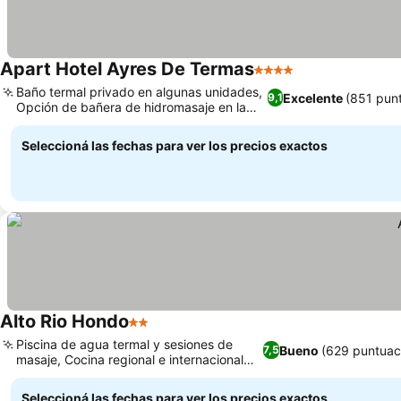
Apart Hotel Ayres De Termas
4 Estrellas
Ver precios
Baño termal privado en algunas unidades,
Excelente
(851 pun
9,1
Opción de bañera de hidromasaje en la
Ver precios
habitación
Seleccioná las fechas para ver los precios exactos
Alto Rio Hondo
2 Estrellas
Ver precios
Piscina de agua termal y sesiones de
Bueno
(629 puntuac
7,5
masaje, Cocina regional e internacional
Ver precios
auténtica
Seleccioná las fechas para ver los precios exactos