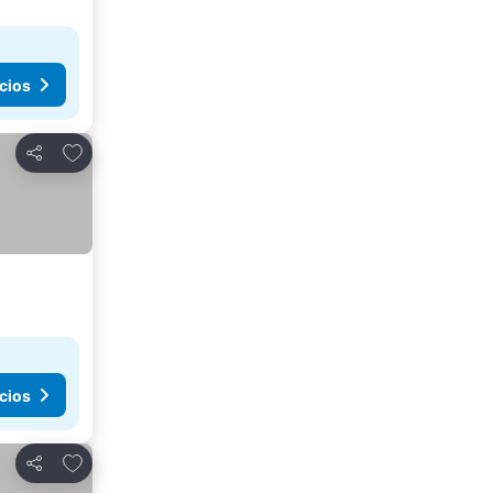
cios
Añadir a favoritos
Compartir
cios
Añadir a favoritos
Compartir