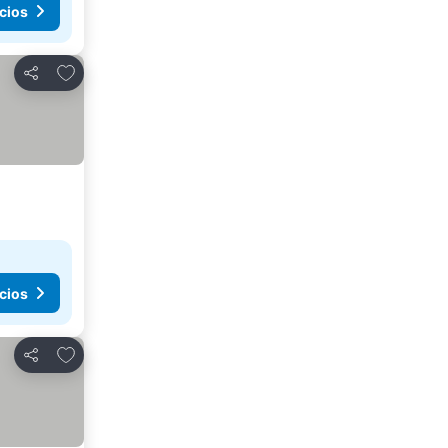
cios
Añadir a favoritos
Compartir
cios
Añadir a favoritos
Compartir