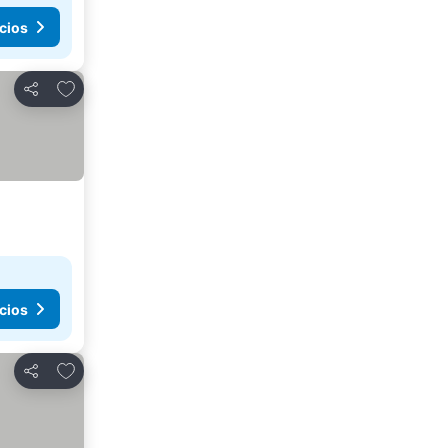
cios
Añadir a favoritos
Compartir
cios
Añadir a favoritos
Compartir