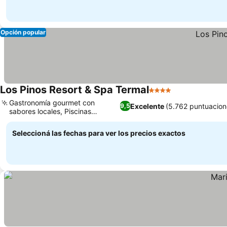
Opción popular
Los Pinos Resort & Spa Termal
4 Estrellas
Ver precios
Gastronomía gourmet con
Excelente
(5.762 puntuacion
9,5
sabores locales, Piscinas
Ver precios
termales y spa
Seleccioná las fechas para ver los precios exactos