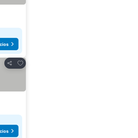
cios
Añadir a favoritos
Compartir
cios