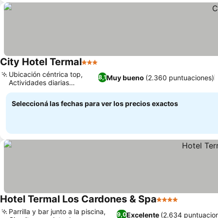
City Hotel Termal
3 Estrellas
Ver precios
Ubicación céntrica top,
Muy bueno
(2.360 puntuaciones)
8,1
Actividades diarias
Ver precios
divertidas
Seleccioná las fechas para ver los precios exactos
Hotel Termal Los Cardones & Spa
4 Estrellas
Ver precio
Parrilla y bar junto a la piscina,
Excelente
(2.634 puntuacio
9,0