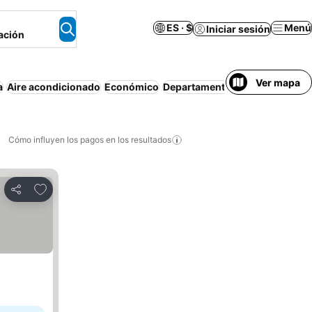
ES · $
Menú
Iniciar sesión
ación
Ver mapa
a
Aire acondicionado
Económico
Departamento equipado
Wi-Fi
Cómo influyen los pagos en los resultados
Añadir a favoritos
Compartir