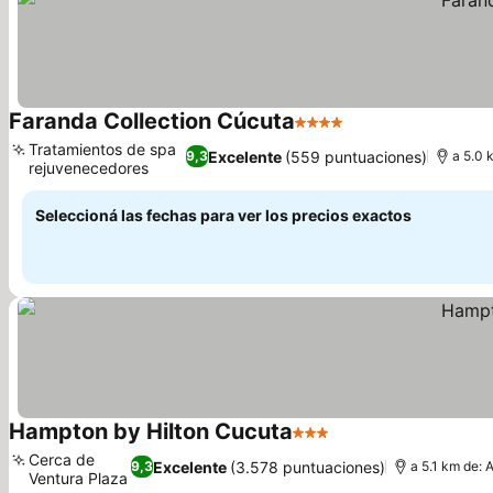
Faranda Collection Cúcuta
4 Estrellas
Tratamientos de spa
Excelente
(559 puntuaciones)
9,3
a 5.0 
rejuvenecedores
Seleccioná las fechas para ver los precios exactos
Hampton by Hilton Cucuta
3 Estrellas
Cerca de
Excelente
(3.578 puntuaciones)
9,3
a 5.1 km de: 
Ventura Plaza