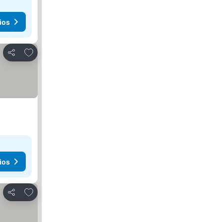
ios
Añadir a favoritos
Compartir
ios
Añadir a favoritos
Compartir