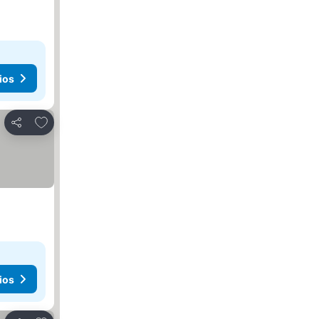
ios
Añadir a favoritos
Compartir
ios