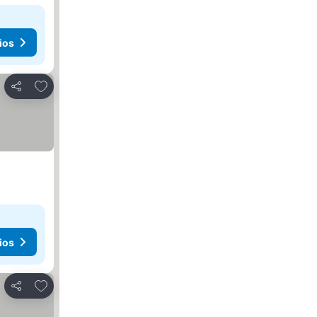
ios
Añadir a favoritos
Compartir
ios
Añadir a favoritos
Compartir