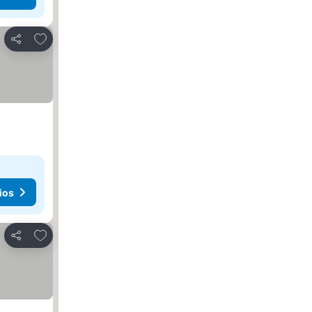
Añadir a favoritos
Compartir
ios
Añadir a favoritos
Compartir