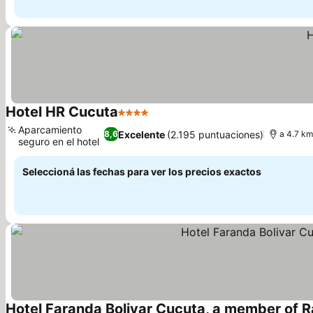
Hotel HR Cucuta
4 Estrellas
Aparcamiento
Excelente
(2.195 puntuaciones)
8,6
a 4.7 km
seguro en el hotel
Seleccioná las fechas para ver los precios exactos
Hotel Faranda Bolivar Cucuta, a member of R