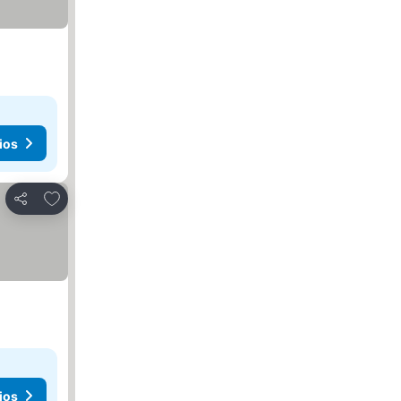
ios
Añadir a favoritos
Compartir
ios