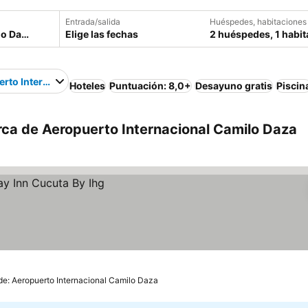
Entrada/salida
Huéspedes, habitaciones
Elige las fechas
2 huéspedes, 1 habit
rto Internacional Camilo Daza
Hoteles
Puntuación: 8,0+
Desayuno gratis
Piscin
rca de Aeropuerto Internacional Camilo Daza
de: Aeropuerto Internacional Camilo Daza