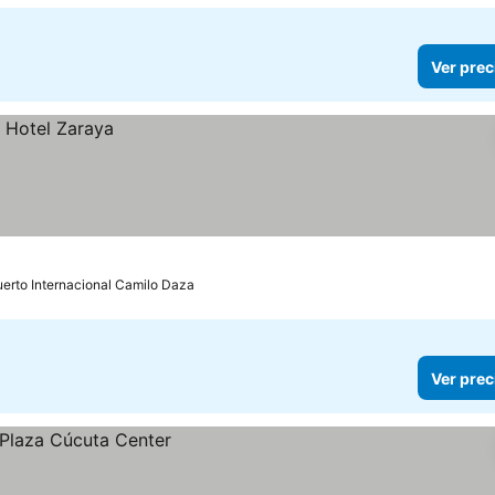
Ver prec
uerto Internacional Camilo Daza
Ver prec