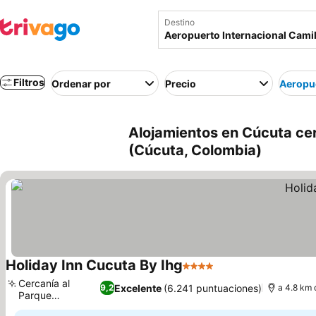
Destino
Filtros
Ordenar por
Precio
Aeropue
Alojamientos en Cúcuta ce
(Cúcuta, Colombia)
Holiday Inn Cucuta By Ihg
4 Estrellas
Cercanía al
Excelente
(6.241 puntuaciones)
9,2
a 4.8 km 
Parque
Santander