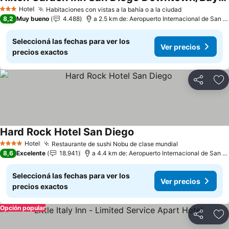
Ver precios
Hotel
Habitaciones con vistas a la bahía o a la ciudad
Ver precios
3 Estrellas
8,2
Muy bueno
4.488
a 2.5 km de: Aeropuerto Internacional de San D
Seleccioná las fechas para ver los
Ver precios
precios exactos
Compartir
Añ
Hard Rock Hotel San Diego
Ver precios
Hotel
Restaurante de sushi Nobu de clase mundial
Ver precios
4 Estrellas
8,6
Excelente
18.941
a 4.4 km de: Aeropuerto Internacional de San D
Seleccioná las fechas para ver los
Ver precios
precios exactos
Opción popular
Compartir
Añ