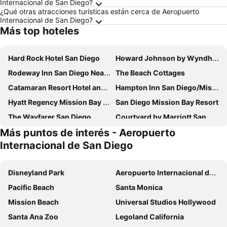
Internacional de San Diego?
¿Qué otras atracciones turísticas están cerca de Aeropuerto
Internacional de San Diego?
Más top hoteles
Hard Rock Hotel San Diego
Howard Johnson by Wyndham San Diego Sea World
Rodeway Inn San Diego Near SDSU
The Beach Cottages
Catamaran Resort Hotel and Spa
Hampton Inn San Diego/Mission Valley
Hyatt Regency Mission Bay Spa and Marina
San Diego Mission Bay Resort
The Wayfarer San Diego
Courtyard by Marriott San Diego Mission Valley/Hotel Circle
Más puntos de interés - Aeropuerto
Baymont by Wyndham San Diego Downtown
DoubleTree by Hilton San Diego - Hotel Circle
Internacional de San Diego
Ocean Park Inn
Best Western Plus Bayside Inn
Sonesta ES Suites San Diego - Sorrento Mesa
Disneyland Park
Aeropuerto Internacional de Los Ángeles
Pacific Beach
Santa Monica
Mission Beach
Universal Studios Hollywood
Santa Ana Zoo
Legoland California