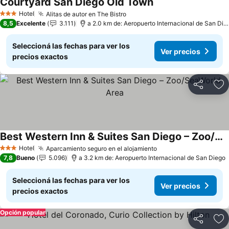
Courtyard San Diego Old Town
Ver precios
Hotel
Alitas de autor en The Bistro
Ver precios
3 Estrellas
8,5
Excelente
3.111
a 2.0 km de: Aeropuerto Internacional de San Die
Seleccioná las fechas para ver los
Ver precios
precios exactos
Compartir
Añ
Best Western Inn & Suites San Diego – Zoo/SeaWorld Area
Ver precios
Hotel
Aparcamiento seguro en el alojamiento
Ver precios
3 Estrellas
7,8
Bueno
5.096
a 3.2 km de: Aeropuerto Internacional de San Diego
Seleccioná las fechas para ver los
Ver precios
precios exactos
Opción popular
Compartir
Añ