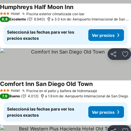
Humphreys Half Moon Inn
Ver precios
Hotel
Piscina exterior climatizada con bar
Ver precios
3 Estrellas
8,8
Excelente
9.940
a 3.0 km de: Aeropuerto Internacional de San Di
Seleccioná las fechas para ver los
Ver precios
precios exactos
Compartir
Añ
Comfort Inn San Diego Old Town
Ver precios
Hotel
Piscina en el patio y bañera de hidromasaje
Ver precios
3 Estrellas
7,9
Bueno
4.012
a 1.9 km de: Aeropuerto Internacional de San Diego
Seleccioná las fechas para ver los
Ver precios
precios exactos