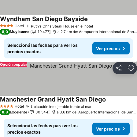
Wyndham San Diego Bayside
Ver precios
Hotel
Ruth's Chris Steak House en el hotel
Ver precios
4 Estrellas
8,0
Muy bueno
19.477
a 2.7 km de: Aeropuerto Internacional de San 
Seleccioná las fechas para ver los
Ver precios
precios exactos
Opción popular
Compartir
Añ
Manchester Grand Hyatt San Diego
Ver precios
Hotel
Ubicación inmejorable frente al mar
Ver precios
4 Estrellas
8,8
Excelente
30.544
a 3.6 km de: Aeropuerto Internacional de San 
Seleccioná las fechas para ver los
Ver precios
precios exactos