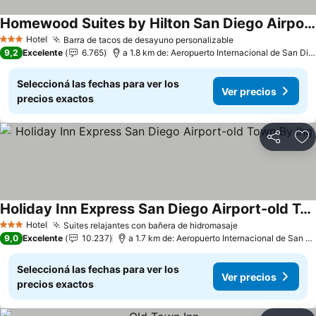
Homewood Suites by Hilton San Diego Airport-Liberty Station
Ver precios
Hotel
Barra de tacos de desayuno personalizable
Ver precios
3 Estrellas
9,2
Excelente
6.765
a 1.8 km de: Aeropuerto Internacional de San Die
Seleccioná las fechas para ver los
Ver precios
precios exactos
Compartir
Añ
Holiday Inn Express San Diego Airport-old Town By Ihg
Ver precios
Hotel
Suites relajantes con bañera de hidromasaje
Ver precios
3 Estrellas
9,0
Excelente
10.237
a 1.7 km de: Aeropuerto Internacional de San D
Seleccioná las fechas para ver los
Ver precios
precios exactos