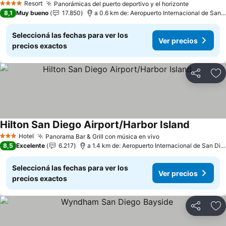
Resort
Panorámicas del puerto deportivo y el horizonte
Ver preci
4 Estrellas
8,1
Muy bueno
17.850
a 0.6 km de: Aeropuerto Internacional de San 
Seleccioná las fechas para ver los
Ver precios
precios exactos
Compartir
Añ
Hilton San Diego Airport/Harbor Island
Ver preci
Hotel
Panorama Bar & Grill con música en vivo
Ver precios
3 Estrellas
8,5
Excelente
6.217
a 1.4 km de: Aeropuerto Internacional de San Die
Seleccioná las fechas para ver los
Ver precios
precios exactos
Compartir
Añ