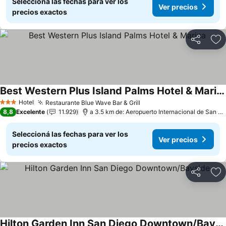
Seleccioná las fechas para ver los
Ver precios
precios exactos
Compartir
Añ
Best Western Plus Island Palms Hotel & Marina
Ver precios
Hotel
Restaurante Blue Wave Bar & Grill
Ver precios
3 Estrellas
8,8
Excelente
11.929
a 3.5 km de: Aeropuerto Internacional de San Di
Seleccioná las fechas para ver los
Ver precios
precios exactos
Compartir
Añ
Hilton Garden Inn San Diego Downtown/Bayside