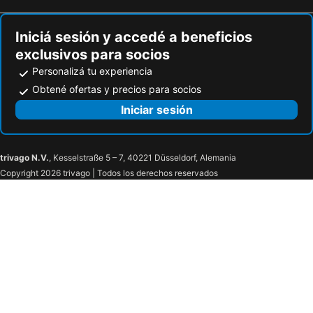
Long Beach
Gillespie Field Airport
Iniciá sesión y accedé a beneficios
Playa de Venice
The Geffen Contemporary at MOCA
exclusivos para socios
Personalizá tu experiencia
Obtené ofertas y precios para socios
Iniciar sesión
trivago N.V.
, Kesselstraße 5 – 7, 40221 Düsseldorf, Alemania
Copyright 2026 trivago | Todos los derechos reservados