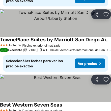
precios exactos
Compartir
Añ
TownePlace Suites by Marriott San Diego Airport/Liberty Station
Ver precios
Hotel
Piscina exterior climatizada
Ver precios
3 Estrellas
8,6
Excelente
2.061
a 1.3 km de: Aeropuerto Internacional de San Die
Seleccioná las fechas para ver los
Ver precios
precios exactos
Compartir
Añ
Best Western Seven Seas
Ver precios
Hotel
Dos jacuzzis de agua salada