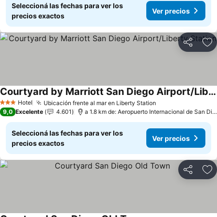
Seleccioná las fechas para ver los
Ver precios
precios exactos
Compartir
Añ
Courtyard by Marriott San Diego Airport/Liberty Station
Ver precios
Hotel
Ubicación frente al mar en Liberty Station
Ver precios
3 Estrellas
9,0
Excelente
4.601
a 1.8 km de: Aeropuerto Internacional de San Die
Seleccioná las fechas para ver los
Ver precios
precios exactos
Compartir
Añ