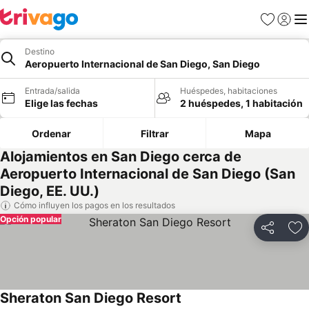
Favoritos
Iniciar 
Me
Destino
Aeropuerto Internacional de San Diego, San Diego
Entrada/salida
Huéspedes, habitaciones
Elige las fechas
2 huéspedes, 1 habitación
Ordenar
Filtrar
Mapa
Alojamientos en San Diego cerca de
Aeropuerto Internacional de San Diego (San
Diego, EE. UU.)
Cómo influyen los pagos en los resultados
Opción popular
Compartir
Añ
Sheraton San Diego Resort
Ver precios