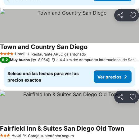
Compartir
Añ
Town and Country San Diego
Ver precios
Hotel
Restaurante ARLO galardonado
Ver precios
4 Estrellas
8,2
Muy bueno
8.954
a 4.4 km de: Aeropuerto Internacional de San D
Seleccioná las fechas para ver los
Ver precios
precios exactos
Compartir
Añ
Fairfield Inn & Suites San Diego Old Town
Ver pr
Hotel
Garaje subterráneo seguro
Ver precios
3 Estrellas