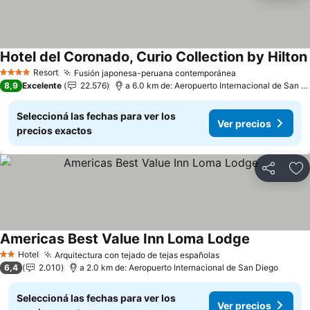
Hotel del Coronado, Curio Collection by Hilton
Resort
Fusión japonesa-peruana contemporánea
Ver precios
4 Estrellas
8,9
Excelente
22.576
a 6.0 km de: Aeropuerto Internacional de San D
Seleccioná las fechas para ver los
Ver precios
precios exactos
Compartir
Añ
Americas Best Value Inn Loma Lodge
Ver precios
Hotel
Arquitectura con tejado de tejas españolas
Ver precios
2 Estrellas
6,4
2.010
a 2.0 km de: Aeropuerto Internacional de San Diego
Seleccioná las fechas para ver los
Ver precios