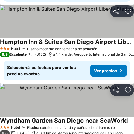
Compartir
Añ
Hampton Inn & Suites San Diego Airport Liberty Station
Ver precios
Hotel
Diseño moderno con temática de aviación
Ver precios
3 Estrellas
8,9
Excelente
4.032
a 1.4 km de: Aeropuerto Internacional de San Di
Seleccioná las fechas para ver los
Ver precios
precios exactos
Compartir
Añ
Wyndham Garden San Diego near SeaWorld
Ve
Hotel
Piscina exterior climatizada y bañera de hidromasaje
Ver prec
3 Estrellas
6,8
13.426
a 3.0 km de: Aeropuerto Internacional de San Diego