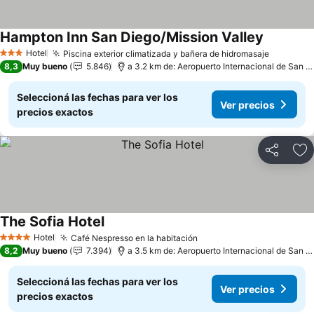
Hampton Inn San Diego/Mission Valley
Ver preci
Hotel
Piscina exterior climatizada y bañera de hidromasaje
Ver prec
3 Estrellas
8,3
Muy bueno
5.846
a 3.2 km de: Aeropuerto Internacional de San D
Seleccioná las fechas para ver los
Ver precios
precios exactos
Compartir
Añ
The Sofia Hotel
Ver precios
Hotel
Café Nespresso en la habitación
Ver precios
4 Estrellas
8,2
Muy bueno
7.394
a 3.5 km de: Aeropuerto Internacional de San D
Seleccioná las fechas para ver los
Ver precios
precios exactos