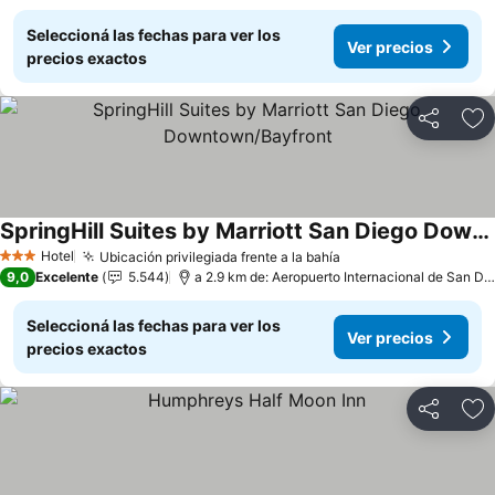
Seleccioná las fechas para ver los
Ver precios
precios exactos
Compartir
Añ
SpringHill Suites by Marriott San Diego Downtown/Bayfront
Ver precios
Hotel
Ubicación privilegiada frente a la bahía
Ver precios
3 Estrellas
9,0
Excelente
5.544
a 2.9 km de: Aeropuerto Internacional de San Di
Seleccioná las fechas para ver los
Ver precios
precios exactos
Compartir
Añ