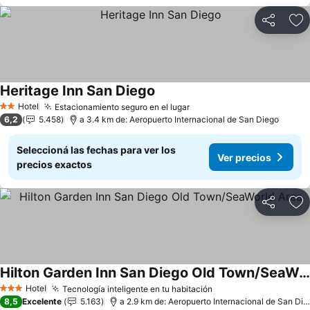
Compartir
Añ
Heritage Inn San Diego
Ver precios
Hotel
Estacionamiento seguro en el lugar
Ver precios
2 Estrellas
6,2
5.458
a 3.4 km de: Aeropuerto Internacional de San Diego
Seleccioná las fechas para ver los
Ver precios
precios exactos
Compartir
Añ
Hilton Garden Inn San Diego Old Town/SeaWorld Area
Ver precios
Hotel
Tecnología inteligente en tu habitación
Ver precios
3 Estrellas
8,5
Excelente
5.163
a 2.9 km de: Aeropuerto Internacional de San Die