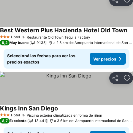
Compartir
Añ
Best Western Plus Hacienda Hotel Old Town
Ve
Hotel
Restaurante Old Town Tequila Factory
Ver precios
3 Estrellas
8,2
Muy bueno
9.138
a 2.3 km de: Aeropuerto Internacional de San D
Seleccioná las fechas para ver los
Ver precios
precios exactos
Compartir
Añ
Kings Inn San Diego
Ver precios
Hotel
Piscina exterior climatizada en forma de riñón
Ver precios
3 Estrellas
8,7
Excelente
13.441
a 3.6 km de: Aeropuerto Internacional de San D