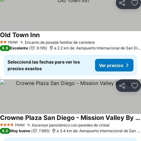
Compartir
Añ
Old Town Inn
Ver precios
Hotel
Encanto de posada familiar de carretera
Ver precios
2 Estrellas
8,9
Excelente
9.195
a 2.2 km de: Aeropuerto Internacional de San Die
Seleccioná las fechas para ver los
Ver precios
precios exactos
Compartir
Añ
Crowne Plaza San Diego - Mission Valley By Ihg
Ver precios
Hotel
Ascensor panorámico con paredes de cristal
Ver precios
4 Estrellas
8,0
Muy bueno
7.685
a 3.4 km de: Aeropuerto Internacional de San D