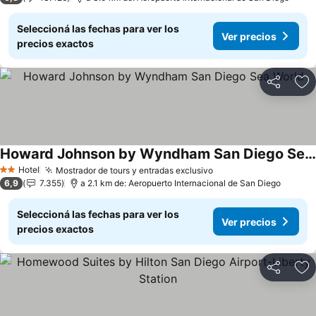
Seleccioná las fechas para ver los
Ver precios
precios exactos
Compartir
Añ
Howard Johnson by Wyndham San Diego Sea World
Ver precios
Hotel
Mostrador de tours y entradas exclusivo
Ver precios
2 Estrellas
6,9
7.355
a 2.1 km de: Aeropuerto Internacional de San Diego
Seleccioná las fechas para ver los
Ver precios
precios exactos
Compartir
Añ