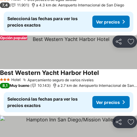
Ver precios
3 Estrellas
7,4
11.901
a 4.3 km de: Aeropuerto Internacional de San Diego
Seleccioná las fechas para ver los
Ver precios
precios exactos
Opción popular
Compartir
Añ
Best Western Yacht Harbor Hotel
Ver precios
Hotel
Aparcamiento seguro de varios niveles
Ver precios
3 Estrellas
8,1
Muy bueno
10.143
a 2.7 km de: Aeropuerto Internacional de San 
Seleccioná las fechas para ver los
Ver precios
precios exactos
Compartir
Añ