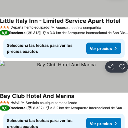
Little Italy Inn - Limited Service Apart Hotel
Ver
Departamento equipado
Acceso a cocina compartida
Ver precios
3 Estrellas
8,5
Excelente
312
a 3.0 km de: Aeropuerto Internacional de San Dieg
Seleccioná las fechas para ver los
Ver precios
precios exactos
Compartir
Añ
Bay Club Hotel And Marina
Ver precios
Hotel
Servicio boutique personalizado
Ver precios
3 Estrellas
8,9
Excelente
8.332
a 3.2 km de: Aeropuerto Internacional de San Di
Seleccioná las fechas para ver los
Ver precios
precios exactos