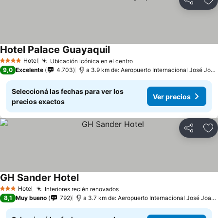
Compartir
Añ
Hotel Palace Guayaquil
Hotel
Ubicación icónica en el centro
4 Estrellas
9,0
Excelente
4.703
a 3.9 km de: Aeropuerto Internacional José Joaquín de Olmedo
Seleccioná las fechas para ver los
Ver precios
precios exactos
Compartir
Añ
GH Sander Hotel
Hotel
Interiores recién renovados
3 Estrellas
8,1
Muy bueno
792
a 3.7 km de: Aeropuerto Internacional José Joaquín de Olmedo