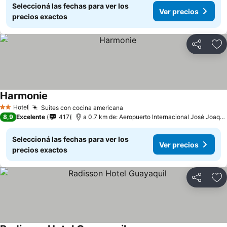
Seleccioná las fechas para ver los
Ver precios
precios exactos
Compartir
Añ
Harmonie
Hotel
Suites con cocina americana
2 Estrellas
8,9
Excelente
417
a 0.7 km de: Aeropuerto Internacional José Joaquín de Olmedo
Seleccioná las fechas para ver los
Ver precios
precios exactos
Compartir
Añ