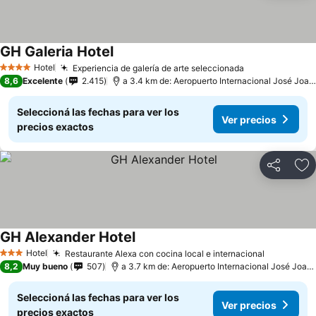
GH Galeria Hotel
Hotel
Experiencia de galería de arte seleccionada
4 Estrellas
8,6
Excelente
2.415
a 3.4 km de: Aeropuerto Internacional José Joaquín de Olmedo
Seleccioná las fechas para ver los
Ver precios
precios exactos
Compartir
Añ
GH Alexander Hotel
Hotel
Restaurante Alexa con cocina local e internacional
3 Estrellas
8,2
Muy bueno
507
a 3.7 km de: Aeropuerto Internacional José Joaquín de Olmedo
Seleccioná las fechas para ver los
Ver precios
precios exactos