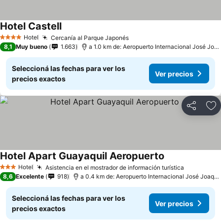
Hotel Castell
Hotel
Cercanía al Parque Japonés
4 Estrellas
8,1
Muy bueno
1.663
a 1.0 km de: Aeropuerto Internacional José Joaquín de Olmedo
Seleccioná las fechas para ver los
Ver precios
precios exactos
Compartir
Añ
Hotel Apart Guayaquil Aeropuerto
Hotel
Asistencia en el mostrador de información turística
3 Estrellas
8,6
Excelente
918
a 0.4 km de: Aeropuerto Internacional José Joaquín de Olmedo
Seleccioná las fechas para ver los
Ver precios
precios exactos