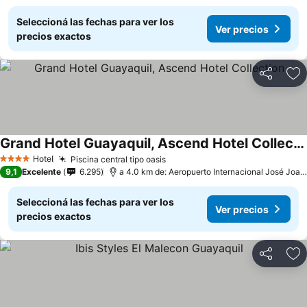
Seleccioná las fechas para ver los
Ver precios
precios exactos
Compartir
Añ
Grand Hotel Guayaquil, Ascend Hotel Collection
Hotel
Piscina central tipo oasis
4 Estrellas
9,1
Excelente
6.295
a 4.0 km de: Aeropuerto Internacional José Joaquín de Olmedo
Seleccioná las fechas para ver los
Ver precios
precios exactos
Compartir
Añ