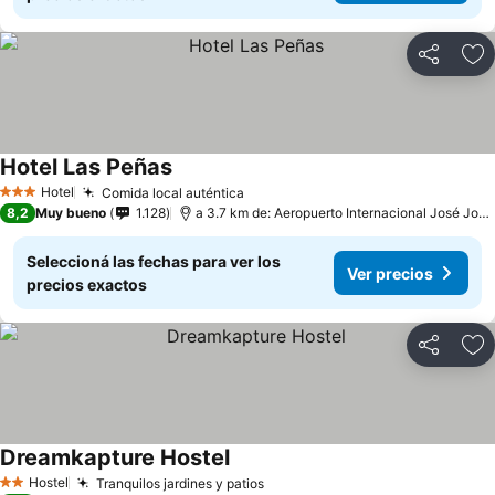
Compartir
Añ
Hotel Las Peñas
Hotel
Comida local auténtica
3 Estrellas
8,2
Muy bueno
1.128
a 3.7 km de: Aeropuerto Internacional José Joaquín de Olmedo
Seleccioná las fechas para ver los
Ver precios
precios exactos
Compartir
Añ
Dreamkapture Hostel
Hostel
Tranquilos jardines y patios
2 Estrellas