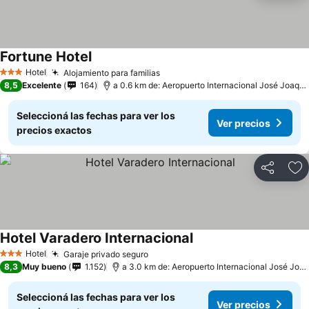
Fortune Hotel
Hotel
Alojamiento para familias
3 Estrellas
8,5
Excelente
164
a 0.6 km de: Aeropuerto Internacional José Joaquín de Olmedo
Seleccioná las fechas para ver los
Ver precios
precios exactos
Compartir
Añ
Hotel Varadero Internacional
Hotel
Garaje privado seguro
3 Estrellas
8,3
Muy bueno
1.152
a 3.0 km de: Aeropuerto Internacional José Joaquín de Olmedo
Seleccioná las fechas para ver los
Ver precios