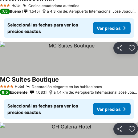
Hotel
Cocina ecuatoriana auténtica
3 Estrellas
7,5
Bueno
1.545
a 4.3 km de: Aeropuerto Internacional José Joaquín de Olmedo
Seleccioná las fechas para ver los
Ver precios
precios exactos
Compartir
Añ
MC Suites Boutique
Hotel
Decoración elegante en las habitaciones
4 Estrellas
8,5
Excelente
1.083
a 1.4 km de: Aeropuerto Internacional José Joaquín de Olmedo
Seleccioná las fechas para ver los
Ver precios
precios exactos
Compartir
Añ