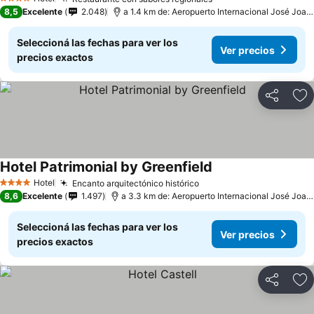
4 Estrellas
8,5
Excelente
2.048
a 1.4 km de: Aeropuerto Internacional José Joaquín de Olmedo
Seleccioná las fechas para ver los
Ver precios
precios exactos
Compartir
Añ
Hotel Patrimonial by Greenfield
Hotel
Encanto arquitectónico histórico
4 Estrellas
8,6
Excelente
1.497
a 3.3 km de: Aeropuerto Internacional José Joaquín de Olmedo
Seleccioná las fechas para ver los
Ver precios
precios exactos
Compartir
Añ