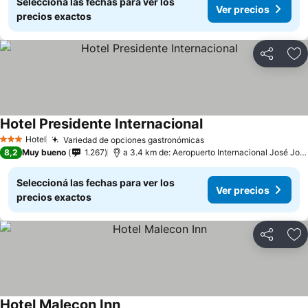
Seleccioná las fechas para ver los
Ver precios
precios exactos
Compartir
Añ
Hotel Presidente Internacional
Hotel
Variedad de opciones gastronómicas
3 Estrellas
8,2
Muy bueno
1.267
a 3.4 km de: Aeropuerto Internacional José Joaquín de Olmedo
Seleccioná las fechas para ver los
Ver precios
precios exactos
Compartir
Añ
Hotel Malecon Inn