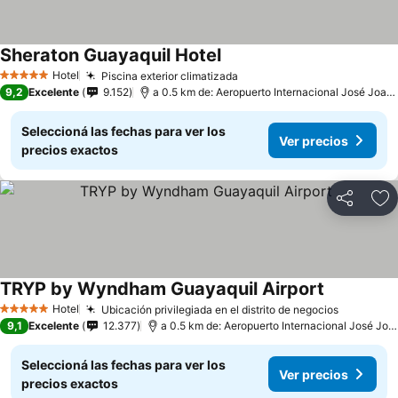
Sheraton Guayaquil Hotel
Hotel
Piscina exterior climatizada
5 Estrellas
9,2
Excelente
9.152
a 0.5 km de: Aeropuerto Internacional José Joaquín de Olmedo
Seleccioná las fechas para ver los
Ver precios
precios exactos
Compartir
Añ
TRYP by Wyndham Guayaquil Airport
Hotel
Ubicación privilegiada en el distrito de negocios
5 Estrellas
9,1
Excelente
12.377
a 0.5 km de: Aeropuerto Internacional José Joaquín de Olmedo
Seleccioná las fechas para ver los
Ver precios
precios exactos