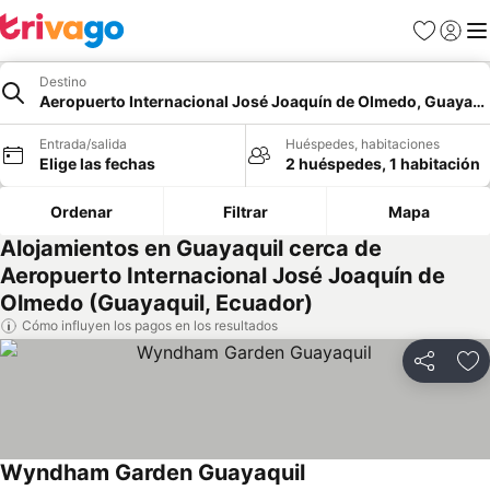
Favoritos
Iniciar 
Me
Destino
Aeropuerto Internacional José Joaquín de Olmedo, Guayaqu
Entrada/salida
Huéspedes, habitaciones
Elige las fechas
2 huéspedes, 1 habitación
Ordenar
Filtrar
Mapa
Alojamientos en Guayaquil cerca de
Aeropuerto Internacional José Joaquín de
Olmedo (Guayaquil, Ecuador)
Cómo influyen los pagos en los resultados
Compartir
Añ
Wyndham Garden Guayaquil