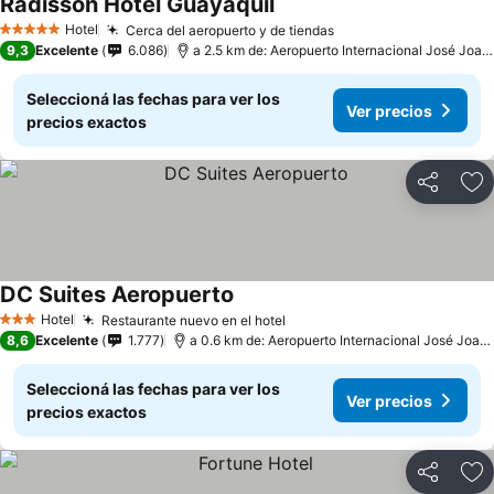
Radisson Hotel Guayaquil
Hotel
Cerca del aeropuerto y de tiendas
5 Estrellas
9,3
Excelente
6.086
a 2.5 km de: Aeropuerto Internacional José Joaquín de Olmedo
Seleccioná las fechas para ver los
Ver precios
precios exactos
Compartir
Añ
DC Suites Aeropuerto
Hotel
Restaurante nuevo en el hotel
3 Estrellas
8,6
Excelente
1.777
a 0.6 km de: Aeropuerto Internacional José Joaquín de Olmedo
Seleccioná las fechas para ver los
Ver precios
precios exactos
Compartir
Añ