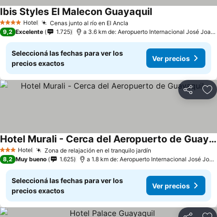
Ibis Styles El Malecon Guayaquil
Hotel
Cenas junto al río en El Ancla
4 Estrellas
9,2
Excelente
1.725
a 3.6 km de: Aeropuerto Internacional José Joaquín de Olmedo
Seleccioná las fechas para ver los
Ver precios
precios exactos
Compartir
Añ
Hotel Murali - Cerca del Aeropuerto de Guayaquil
Hotel
Zona de relajación en el tranquilo jardín
3 Estrellas
8,2
Muy bueno
1.625
a 1.8 km de: Aeropuerto Internacional José Joaquín de Olmedo
Seleccioná las fechas para ver los
Ver precios
precios exactos