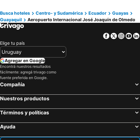
Centro Comercial Malecón 2000
Mercado Artesanal Machala
Parque Seminario o de las Iguanas
Simón Bolívar
Busca hoteles
Centro- y Sudamérica
Ecuador
Guayas
Guayaquil
Aeropuerto Internacional José Joaquín de Olmedo
Francisco de Orellana
Malecón del Estero Salado
Mercado Artesanal Malecón 2000
Parque Lago
Facebook
Twitter
Insta
Yo
Engabao
Parque Nacional Cajas
Elige tu país
Laguna y Cráter del Quilotoa
Aeropuerto Capitan FAP Pedro Canga Rodriguez
Playa de Tumbes
Playa de Los Frailes
Agregar en Google
Tour a caballos
Nariz del Diablo
Encontrá nuestros resultados
fácilmente: agregá trivago como
Canyoning
fuente preferida en Google.
Compañía
Nuestros productos
Términos y políticas
Ayuda