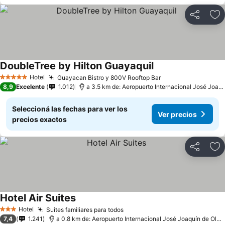
Compartir
Añ
DoubleTree by Hilton Guayaquil
Hotel
Guayacan Bistro y 800V Rooftop Bar
5 Estrellas
8,9
Excelente
1.012
a 3.5 km de: Aeropuerto Internacional José Joaquín de Olmedo
Seleccioná las fechas para ver los
Ver precios
precios exactos
Compartir
Añ
Hotel Air Suites
Hotel
Suites familiares para todos
3 Estrellas
7,4
1.241
a 0.8 km de: Aeropuerto Internacional José Joaquín de Olmedo