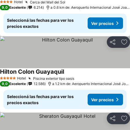
Hotel
Cerca del Mall del Sol
4 Estrellas
9,0
Excelente
6.214
a 0.6 km de: Aeropuerto Internacional José Joaquín de Olmedo
Seleccioná las fechas para ver los
Ver precios
precios exactos
Compartir
Añ
Hilton Colon Guayaquil
Hotel
Piscina exterior tipo oasis
5 Estrellas
9,0
Excelente
12.586
a 1.2 km de: Aeropuerto Internacional José Joaquín de Olmedo
Seleccioná las fechas para ver los
Ver precios
precios exactos
Compartir
Añ