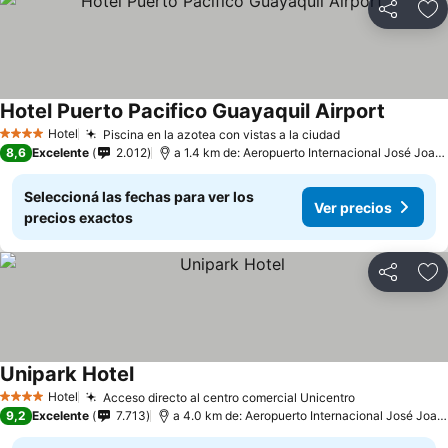
Compartir
Añ
Hotel Puerto Pacifico Guayaquil Airport
Hotel
Piscina en la azotea con vistas a la ciudad
4 Estrellas
8,6
Excelente
2.012
a 1.4 km de: Aeropuerto Internacional José Joaquín de Olmedo
Seleccioná las fechas para ver los
Ver precios
precios exactos
Compartir
Añ
Unipark Hotel
Hotel
Acceso directo al centro comercial Unicentro
4 Estrellas
9,2
Excelente
7.713
a 4.0 km de: Aeropuerto Internacional José Joaquín de Olmedo