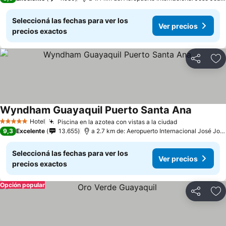
Seleccioná las fechas para ver los
Ver precios
precios exactos
Compartir
Añ
Wyndham Guayaquil Puerto Santa Ana
Hotel
Piscina en la azotea con vistas a la ciudad
5 Estrellas
9,3
Excelente
13.655
a 2.7 km de: Aeropuerto Internacional José Joaquín de Olmedo
Seleccioná las fechas para ver los
Ver precios
precios exactos
Opción popular
Compartir
Añ