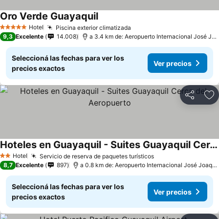
Oro Verde Guayaquil
Hotel
Piscina exterior climatizada
5 Estrellas
9,3
Excelente
14.008
a 3.4 km de: Aeropuerto Internacional José Joaquín de Olmedo
Seleccioná las fechas para ver los
Ver precios
precios exactos
Compartir
Añ
Hoteles en Guayaquil - Suites Guayaquil Cerca del Aeropuerto
Hotel
Servicio de reserva de paquetes turísticos
2 Estrellas
8,7
Excelente
897
a 0.8 km de: Aeropuerto Internacional José Joaquín de Olmedo
Seleccioná las fechas para ver los
Ver precios
precios exactos