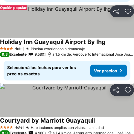
Opción popular
Compartir
Añ
Holiday Inn Guayaquil Airport By Ihg
Hotel
Piscina exterior con hidromasaje
4 Estrellas
9,3
Excelente
9.580
a 1.5 km de: Aeropuerto Internacional José Joaquín de Olmedo
Seleccioná las fechas para ver los
Ver precios
precios exactos
Compartir
Añ
Courtyard by Marriott Guayaquil
Hotel
Habitaciones amplias con vistas a la ciudad
4 Estrellas
8,9
Excelente
4.980
a 1.4 km de: Aeropuerto Internacional José Joaquín de Olmedo