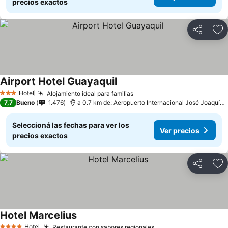
precios exactos
Compartir
Añ
Airport Hotel Guayaquil
Hotel
Alojamiento ideal para familias
3 Estrellas
7,7
Bueno
1.476
a 0.7 km de: Aeropuerto Internacional José Joaquín de Olmedo
Seleccioná las fechas para ver los
Ver precios
precios exactos
Compartir
Añ
Hotel Marcelius
Hotel
Restaurante con sabores regionales