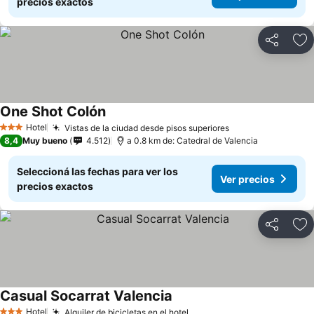
precios exactos
Compartir
Añ
One Shot Colón
Ver precios
Hotel
Vistas de la ciudad desde pisos superiores
Ver precios
3 Estrellas
8,4
Muy bueno
4.512
a 0.8 km de: Catedral de Valencia
Seleccioná las fechas para ver los
Ver precios
precios exactos
Compartir
Añ
Casual Socarrat Valencia
Ver precios
Hotel
Alquiler de bicicletas en el hotel