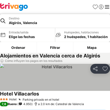
Favoritos
Iniciar 
Me
Destino
Algirós, Valencia
Entrada/salida
Huéspedes, habitaciones
Elige las fechas
2 huéspedes, 1 habitación
Ordenar
Filtrar
Mapa
Alojamientos en Valencia cerca de Algirós
Cómo influyen los pagos en los resultados
Compartir
Añ
Hotel Villacarlos
Ver precios
Hotel
Parking privado en el hotel
Ver precios
3 Estrellas
7,8
Bueno
4.950
a 2.0 km de: Catedral de Valencia