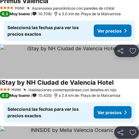
Primus Valencia
Ver precios
Hotel
Ascensores panorámicos con paredes de cristal
Ver precio
4 Estrellas
8,3
Muy bueno
10.708
a 3.0 km de: Playa de la Malvarrosa
Seleccioná las fechas para ver los
Ver precios
precios exactos
Compartir
Añ
iStay by NH Ciudad de Valencia Hotel
Ver precio
Hotel
Habitaciones contemporáneas con detalles en rojo
Ver preci
3 Estrellas
8,0
Muy bueno
10.425
a 2.4 km de: Playa de la Malvarrosa
Seleccioná las fechas para ver los
Ver precios
precios exactos
Compartir
Añ