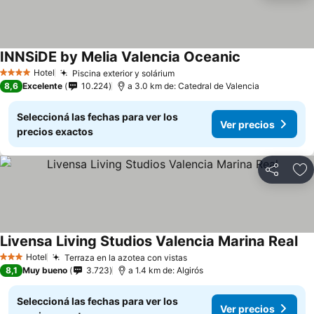
INNSiDE by Melia Valencia Oceanic
Ver precios
Hotel
Piscina exterior y solárium
Ver precios
4 Estrellas
8,6
Excelente
10.224
a 3.0 km de: Catedral de Valencia
Seleccioná las fechas para ver los
Ver precios
precios exactos
Compartir
Añ
Livensa Living Studios Valencia Marina Real
Ver
Hotel
Terraza en la azotea con vistas
Ver precios
3 Estrellas
8,1
Muy bueno
3.723
a 1.4 km de: Algirós
Seleccioná las fechas para ver los
Ver precios