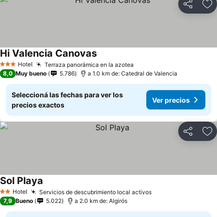
Compartir
Añ
Hi Valencia Canovas
Ver precios
Hotel
Terraza panorámica en la azotea
Ver precios
3 Estrellas
8,0
Muy bueno
5.786
a 1.0 km de: Catedral de Valencia
Seleccioná las fechas para ver los
Ver precios
precios exactos
Compartir
Añ
Sol Playa
Ver precios
Hotel
Servicios de descubrimiento local activos
Ver precios
2 Estrellas
7,9
Bueno
5.022
a 2.0 km de: Algirós