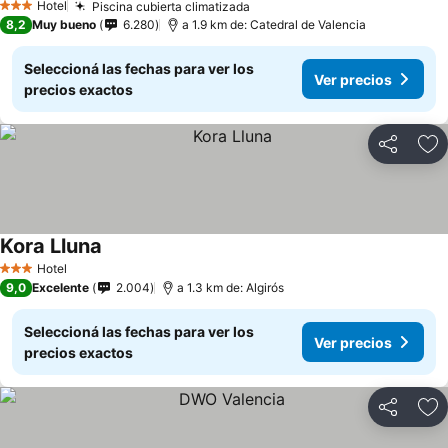
Hotel
Piscina cubierta climatizada
Ver precios
3 Estrellas
8,2
Muy bueno
6.280
a 1.9 km de: Catedral de Valencia
Seleccioná las fechas para ver los
Ver precios
precios exactos
Compartir
Añ
Kora Lluna
Ver precios
Hotel
3 Estrellas
9,0
Excelente
2.004
a 1.3 km de: Algirós
Seleccioná las fechas para ver los
Ver precios
precios exactos
Compartir
Añ