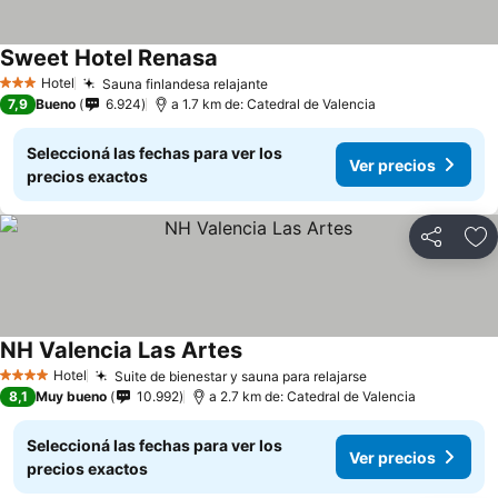
Sweet Hotel Renasa
Ver precios
Hotel
Sauna finlandesa relajante
Ver precios
3 Estrellas
7,9
Bueno
6.924
a 1.7 km de: Catedral de Valencia
Seleccioná las fechas para ver los
Ver precios
precios exactos
Compartir
Añ
NH Valencia Las Artes
Ver precios
Hotel
Suite de bienestar y sauna para relajarse
Ver precios
4 Estrellas
8,1
Muy bueno
10.992
a 2.7 km de: Catedral de Valencia
Seleccioná las fechas para ver los
Ver precios
precios exactos