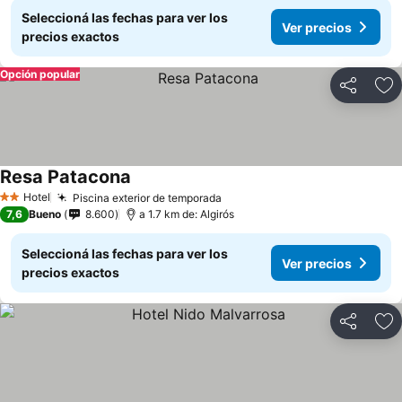
Seleccioná las fechas para ver los
Ver precios
precios exactos
Opción popular
Compartir
Añ
Resa Patacona
Ver precios
Hotel
Piscina exterior de temporada
Ver precios
2 Estrellas
7,6
Bueno
8.600
a 1.7 km de: Algirós
Seleccioná las fechas para ver los
Ver precios
precios exactos
Compartir
Añ