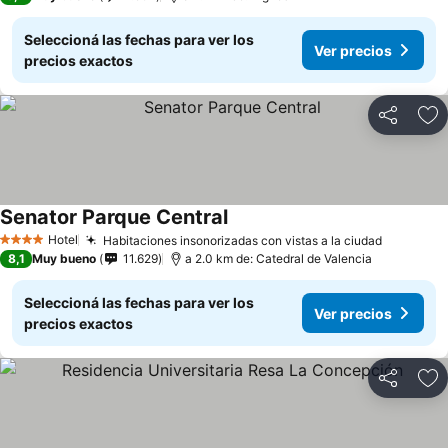
Seleccioná las fechas para ver los
Ver precios
precios exactos
Compartir
Añ
Senator Parque Central
Ver precios
Hotel
Habitaciones insonorizadas con vistas a la ciudad
Ver prec
4 Estrellas
8,1
Muy bueno
11.629
a 2.0 km de: Catedral de Valencia
Seleccioná las fechas para ver los
Ver precios
precios exactos
Compartir
Añ