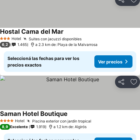
Compartir
Añ
Hostal Cama del Mar
Ver precios
Hotel
Suites con jacuzzi disponibles
Ver precios
3 Estrellas
6,2
1.465
a 2.3 km de: Playa de la Malvarrosa
Seleccioná las fechas para ver los
Ver precios
precios exactos
Compartir
Añ
Saman Hotel Boutique
Ver precios
Hotel
Piscina exterior con jardín tropical
Ver precios
4 Estrellas
8,9
Excelente
1.919
a 1.2 km de: Algirós