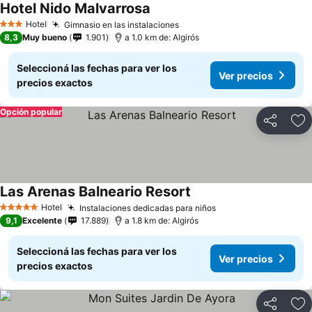
Hotel Nido Malvarrosa
Ver precios
Hotel
Gimnasio en las instalaciones
Ver precios
3 Estrellas
8,3
Muy bueno
1.901
a 1.0 km de: Algirós
Seleccioná las fechas para ver los
Ver precios
precios exactos
Opción popular
Compartir
Añ
Las Arenas Balneario Resort
Ver precios
Hotel
Instalaciones dedicadas para niños
Ver precios
5 Estrellas
9,1
Excelente
17.889
a 1.8 km de: Algirós
Seleccioná las fechas para ver los
Ver precios
precios exactos
Compartir
Añ