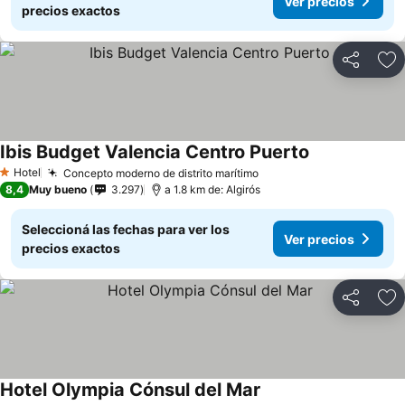
Ver precios
precios exactos
Compartir
Añ
Ibis Budget Valencia Centro Puerto
Ver precios
Hotel
Concepto moderno de distrito marítimo
Ver precios
1 Estrellas
8,4
Muy bueno
3.297
a 1.8 km de: Algirós
Seleccioná las fechas para ver los
Ver precios
precios exactos
Compartir
Añ
Hotel Olympia Cónsul del Mar
Ver precios