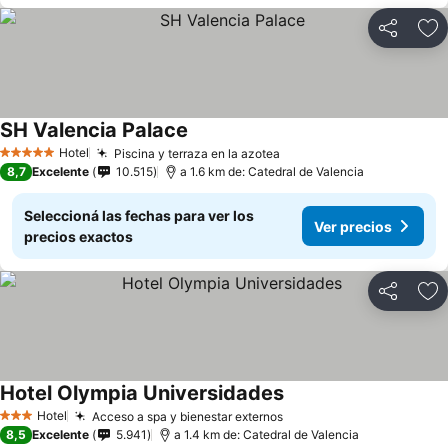
Compartir
Añ
SH Valencia Palace
Ver precios
Hotel
Piscina y terraza en la azotea
Ver precios
5 Estrellas
8,7
Excelente
10.515
a 1.6 km de: Catedral de Valencia
Seleccioná las fechas para ver los
Ver precios
precios exactos
Compartir
Añ
Hotel Olympia Universidades
Ver precios
Hotel
Acceso a spa y bienestar externos
Ver precios
3 Estrellas
8,5
Excelente
5.941
a 1.4 km de: Catedral de Valencia