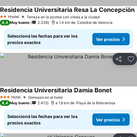
Residencia Universitaria Resa La Concepción
V
Hostel
Terraza en la azotea con vistas a la ciudad
Ver precios
2 Estrellas
8,4
Muy bueno
2.336
a 1.4 km de: Catedral de Valencia
Seleccioná las fechas para ver los
Ver precios
precios exactos
Compartir
Añ
Residencia Universitaria Damia Bonet
Ver precio
Hotel
Gimnasio en el hotel
Ver precios
3 Estrellas
8,4
Muy bueno
2.412
a 1.8 km de: Playa de la Malvarrosa
Seleccioná las fechas para ver los
Ver precios
precios exactos