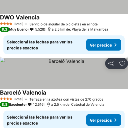
DWO Valencia
Ver precios
Hotel
Servicio de alquiler de bicicletas en el hotel
Ver precios
4 Estrellas
8,2
Muy bueno
5.528
a 2.5 km de: Playa de la Malvarrosa
Seleccioná las fechas para ver los
Ver precios
precios exactos
Compartir
Añ
Barceló Valencia
Ver precios
Hotel
Terraza en la azotea con vistas de 270 grados
Ver precios
4 Estrellas
8,8
Excelente
12.516
a 2.5 km de: Catedral de Valencia
Seleccioná las fechas para ver los
Ver precios
precios exactos