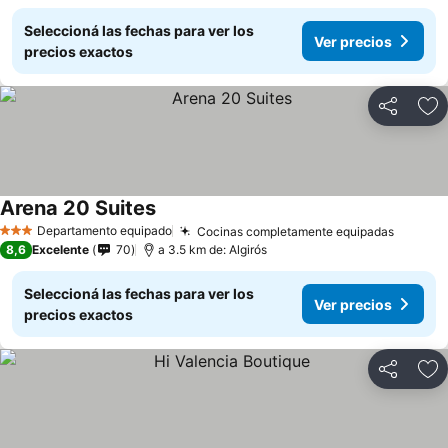
Seleccioná las fechas para ver los
Ver precios
precios exactos
Compartir
Añ
Arena 20 Suites
Ver precios
Departamento equipado
Cocinas completamente equipadas
Ver pre
3 Estrellas
8,6
Excelente
70
a 3.5 km de: Algirós
Seleccioná las fechas para ver los
Ver precios
precios exactos
Compartir
Añ