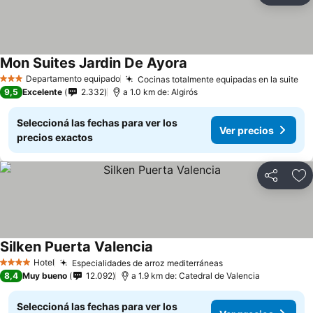
Mon Suites Jardin De Ayora
Ver precios
Departamento equipado
Cocinas totalmente equipadas en la suite
Ve
3 Estrellas
9,5
Excelente
2.332
a 1.0 km de: Algirós
Seleccioná las fechas para ver los
Ver precios
precios exactos
Compartir
Añ
Silken Puerta Valencia
Ver precios
Hotel
Especialidades de arroz mediterráneas
Ver precios
4 Estrellas
8,4
Muy bueno
12.092
a 1.9 km de: Catedral de Valencia
Seleccioná las fechas para ver los