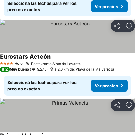
Seleccioná las fechas para ver los
Ver precios
precios exactos
Compartir
Añ
Eurostars Acteón
Ver precios
Hotel
Restaurante Aires de Levante
Ver precios
4 Estrellas
8,2
Muy bueno
9.275
a 2.6 km de: Playa de la Malvarrosa
Seleccioná las fechas para ver los
Ver precios
precios exactos
Compartir
Añ