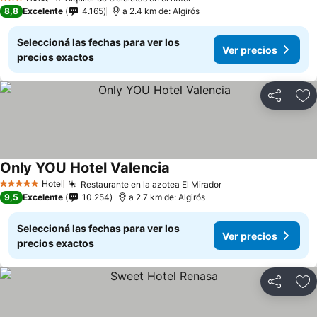
Ver precios
3 Estrellas
8,8
Excelente
4.165
a 2.4 km de: Algirós
Seleccioná las fechas para ver los
Ver precios
precios exactos
Compartir
Añ
Only YOU Hotel Valencia
Ver precios
Hotel
Restaurante en la azotea El Mirador
Ver precios
5 Estrellas
9,5
Excelente
10.254
a 2.7 km de: Algirós
Seleccioná las fechas para ver los
Ver precios
precios exactos
Compartir
Añ