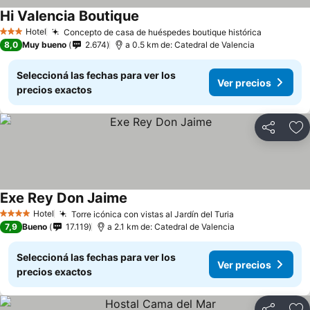
Hi Valencia Boutique
Ver precios
Hotel
Concepto de casa de huéspedes boutique histórica
Ver preci
3 Estrellas
8,0
Muy bueno
2.674
a 0.5 km de: Catedral de Valencia
Seleccioná las fechas para ver los
Ver precios
precios exactos
Compartir
Añ
Exe Rey Don Jaime
Ver precios
Hotel
Torre icónica con vistas al Jardín del Turia
Ver precios
4 Estrellas
7,9
Bueno
17.119
a 2.1 km de: Catedral de Valencia
Seleccioná las fechas para ver los
Ver precios
precios exactos