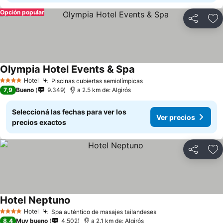
Opción popular
Compartir
Añ
Olympia Hotel Events & Spa
Ver precios
Hotel
Piscinas cubiertas semiolímpicas
Ver precios
4 Estrellas
7,9
Bueno
9.349
a 2.5 km de: Algirós
Seleccioná las fechas para ver los
Ver precios
precios exactos
Compartir
Añ
Hotel Neptuno
Ver precios
Hotel
Spa auténtico de masajes tailandeses
Ver precios
4 Estrellas
8,4
Muy bueno
4.502
a 2.1 km de: Algirós