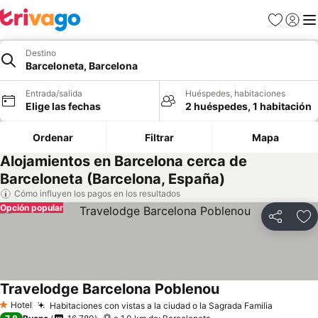
Favoritos
Iniciar 
Me
Destino
Barceloneta, Barcelona
Entrada/salida
Huéspedes, habitaciones
Elige las fechas
2 huéspedes, 1 habitación
Ordenar
Filtrar
Mapa
Alojamientos en Barcelona cerca de
Barceloneta (Barcelona, España)
Cómo influyen los pagos en los resultados
Opción popular
Compartir
Añ
Travelodge Barcelona Poblenou
Hotel
Habitaciones con vistas a la ciudad o la Sagrada Familia
1 Estrellas