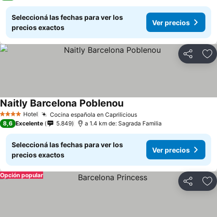
Seleccioná las fechas para ver los
Ver precios
precios exactos
Compartir
Añ
Naitly Barcelona Poblenou
Hotel
Cocina española en Caprilicious
4 Estrellas
8,6
Excelente
5.849
a 1.4 km de: Sagrada Familia
Seleccioná las fechas para ver los
Ver precios
precios exactos
Opción popular
Compartir
Añ