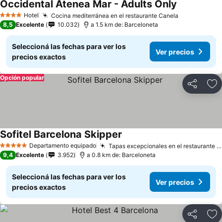
Occidental Atenea Mar - Adults Only
Hotel
Cocina mediterránea en el restaurante Canela
4 Estrellas
8,5
Excelente
10.032
a 1.5 km de: Barceloneta
Seleccioná las fechas para ver los
Ver precios
precios exactos
Opción popular
Compartir
Añ
Sofitel Barcelona Skipper
Departamento equipado
Tapas excepcionales en el restaurante Tendiez
5 Estrellas
9,4
Excelente
3.952
a 0.8 km de: Barceloneta
Seleccioná las fechas para ver los
Ver precios
precios exactos
Compartir
Añ