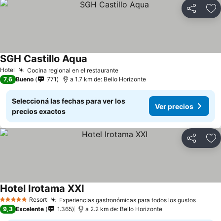
Compartir
Añ
SGH Castillo Aqua
Hotel
Cocina regional en el restaurante
7,6
Bueno
771
a 1.7 km de: Bello Horizonte
Seleccioná las fechas para ver los
Ver precios
precios exactos
Compartir
Añ
Hotel Irotama XXI
Resort
Experiencias gastronómicas para todos los gustos
5 Estrellas
9,3
Excelente
1.365
a 2.2 km de: Bello Horizonte