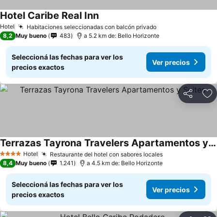
Hotel Caribe Real Inn
Hotel
Habitaciones seleccionadas con balcón privado
8,2
Muy bueno
483
a 5.2 km de: Bello Horizonte
Seleccioná las fechas para ver los
Ver precios
precios exactos
Compartir
Añ
Terrazas Tayrona Travelers Apartamentos y Suites
Hotel
Restaurante del hotel con sabores locales
4 Estrellas
8,4
Muy bueno
1.241
a 4.5 km de: Bello Horizonte
Seleccioná las fechas para ver los
Ver precios
precios exactos