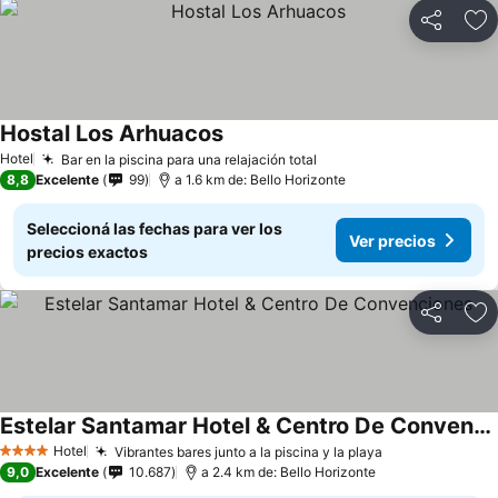
Compartir
Añ
Hostal Los Arhuacos
Hotel
Bar en la piscina para una relajación total
8,8
Excelente
99
a 1.6 km de: Bello Horizonte
Seleccioná las fechas para ver los
Ver precios
precios exactos
Compartir
Añ
Estelar Santamar Hotel & Centro De Convenciones
Hotel
Vibrantes bares junto a la piscina y la playa
4 Estrellas
9,0
Excelente
10.687
a 2.4 km de: Bello Horizonte