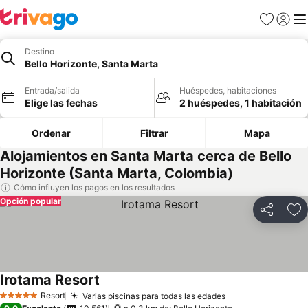
Favoritos
Iniciar 
Me
Destino
Bello Horizonte, Santa Marta
Entrada/salida
Huéspedes, habitaciones
Elige las fechas
2 huéspedes, 1 habitación
Ordenar
Filtrar
Mapa
Alojamientos en Santa Marta cerca de Bello
Horizonte (Santa Marta, Colombia)
Cómo influyen los pagos en los resultados
Opción popular
Compartir
Añ
Irotama Resort
Resort
Varias piscinas para todas las edades
5 Estrellas