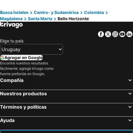
Hotel Sansiraka Suites By GEH Suites
Sanha Plus Hotel
MuchoSur Santa Marta
Hotel Parque de los Novios Inn
Busca hoteles
Centro- y Sudamérica
Colombia
Magdalena
Santa Marta
Bello Horizonte
Hotel Rodadero Real
Hotel ADAZ Mediterráneo
Tayrona Del Mar
Wyndham Santa Marta Aluna Beach
Facebook
Twitter
Insta
Yo
Elige tu país
Agregar en Google
Encontrá nuestros resultados
fácilmente: agregá trivago como
fuente preferida en Google.
Compañía
Nuestros productos
Términos y políticas
Ayuda