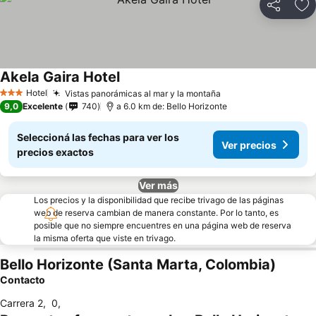
Compartir
Añ
Akela Gaira Hotel
Hotel
Vistas panorámicas al mar y la montaña
3 Estrellas
9,0
Excelente
740
a 6.0 km de: Bello Horizonte
Seleccioná las fechas para ver los
Ver precios
precios exactos
Ver más
Los precios y la disponibilidad que recibe trivago de las páginas
web de reserva cambian de manera constante. Por lo tanto, es
posible que no siempre encuentres en una página web de reserva
la misma oferta que viste en trivago.
Bello Horizonte (Santa Marta, Colombia)
Contacto
Carrera 2
,
0
,