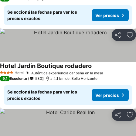
Seleccioná las fechas para ver los
Ver precios
precios exactos
Compartir
Añ
Hotel Jardin Boutique rodadero
Hotel
Auténtica experiencia caribeña en la mesa
4 Estrellas
9,1
Excelente
530
a 4.1 km de: Bello Horizonte
Seleccioná las fechas para ver los
Ver precios
precios exactos
Compartir
Añ