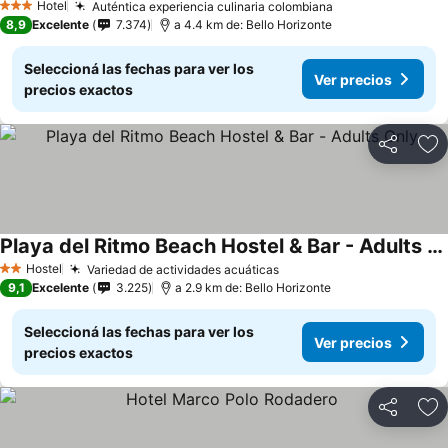
Hotel
Auténtica experiencia culinaria colombiana
3 Estrellas
8,9
Excelente
7.374
a 4.4 km de: Bello Horizonte
Seleccioná las fechas para ver los
Ver precios
precios exactos
Compartir
Añ
Playa del Ritmo Beach Hostel & Bar - Adults Only
Hostel
Variedad de actividades acuáticas
2 Estrellas
9,1
Excelente
3.225
a 2.9 km de: Bello Horizonte
Seleccioná las fechas para ver los
Ver precios
precios exactos
Compartir
Añ