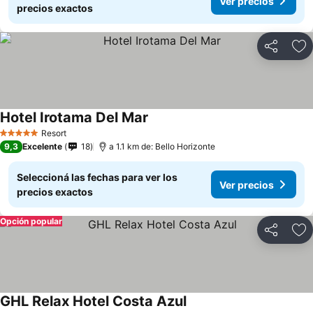
Ver precios
precios exactos
Compartir
Añ
Hotel Irotama Del Mar
Resort
5 Estrellas
9,3
Excelente
18
a 1.1 km de: Bello Horizonte
Seleccioná las fechas para ver los
Ver precios
precios exactos
Opción popular
Compartir
Añ
GHL Relax Hotel Costa Azul