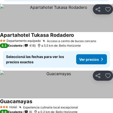
Compartir
Añ
Apartahotel Tukasa Rodadero
Departamento equipado
Acceso a centro de buceo cercano
2 Estrellas
8,5
Excelente
418
a 5.5 km de: Bello Horizonte
Seleccioná las fechas para ver los
Ver precios
precios exactos
Compartir
Añ
Guacamayas
Hotel
Experiencia culinaria local excepcional
3 Estrellas
8,6
Excelente
6
a 0.2 km de: Bello Horizonte