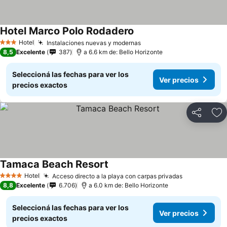
Hotel Marco Polo Rodadero
Hotel
Instalaciones nuevas y modernas
3 Estrellas
8,5
Excelente
387
a 6.6 km de: Bello Horizonte
Seleccioná las fechas para ver los
Ver precios
precios exactos
Compartir
Añ
Tamaca Beach Resort
Hotel
Acceso directo a la playa con carpas privadas
4 Estrellas
8,8
Excelente
6.706
a 6.0 km de: Bello Horizonte
Seleccioná las fechas para ver los
Ver precios
precios exactos