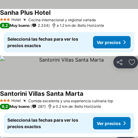
Sanha Plus Hotel
Hotel
Cocina internacional y regional variada
3 Estrellas
8,2
Muy bueno
2.334
a 1.2 km de: Bello Horizonte
Seleccioná las fechas para ver los
Ver precios
precios exactos
Compartir
Añ
Santorini Villas Santa Marta
Hotel
Comida excelente y una experiencia culinaria top
3 Estrellas
8,2
Muy bueno
287
a 0.2 km de: Bello Horizonte
Seleccioná las fechas para ver los
Ver precios
precios exactos