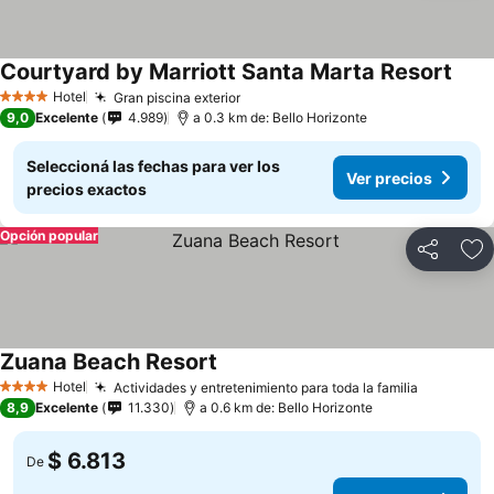
Courtyard by Marriott Santa Marta Resort
Hotel
Gran piscina exterior
4 Estrellas
9,0
Excelente
4.989
a 0.3 km de: Bello Horizonte
Seleccioná las fechas para ver los
Ver precios
precios exactos
Opción popular
Compartir
Añ
Zuana Beach Resort
Hotel
Actividades y entretenimiento para toda la familia
4 Estrellas
8,9
Excelente
11.330
a 0.6 km de: Bello Horizonte
$ 6.813
De