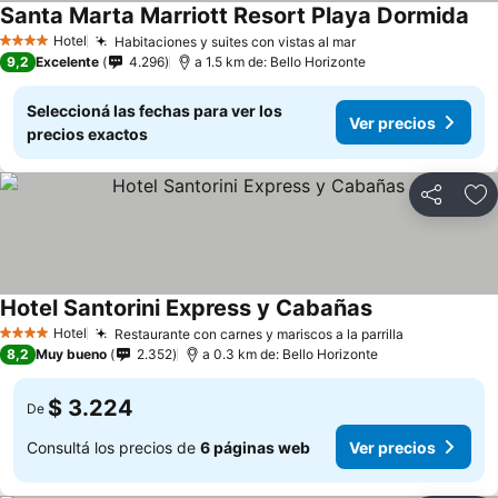
Santa Marta Marriott Resort Playa Dormida
Hotel
Habitaciones y suites con vistas al mar
4 Estrellas
9,2
Excelente
4.296
a 1.5 km de: Bello Horizonte
Seleccioná las fechas para ver los
Ver precios
precios exactos
Compartir
Añ
Hotel Santorini Express y Cabañas
Hotel
Restaurante con carnes y mariscos a la parrilla
4 Estrellas
8,2
Muy bueno
2.352
a 0.3 km de: Bello Horizonte
$ 3.224
De
Consultá los precios de
6 páginas web
Ver precios