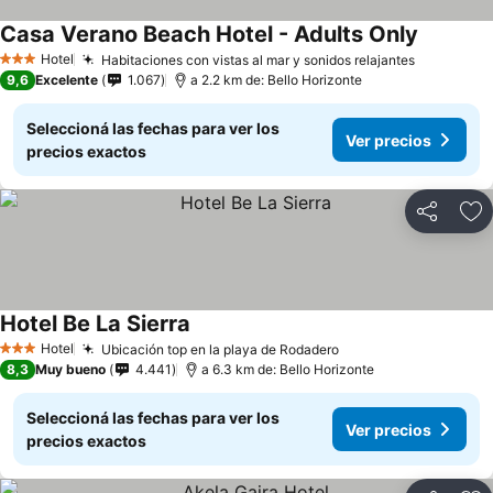
Casa Verano Beach Hotel - Adults Only
Hotel
Habitaciones con vistas al mar y sonidos relajantes
3 Estrellas
9,6
Excelente
1.067
a 2.2 km de: Bello Horizonte
Seleccioná las fechas para ver los
Ver precios
precios exactos
Compartir
Añ
Hotel Be La Sierra
Hotel
Ubicación top en la playa de Rodadero
3 Estrellas
8,3
Muy bueno
4.441
a 6.3 km de: Bello Horizonte
Seleccioná las fechas para ver los
Ver precios
precios exactos