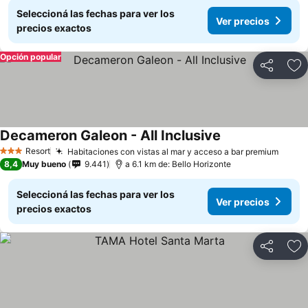
Seleccioná las fechas para ver los
Ver precios
precios exactos
Opción popular
Compartir
Añ
Decameron Galeon - All Inclusive
Resort
Habitaciones con vistas al mar y acceso a bar premium
3 Estrellas
8,4
Muy bueno
9.441
a 6.1 km de: Bello Horizonte
Seleccioná las fechas para ver los
Ver precios
precios exactos
Compartir
Añ