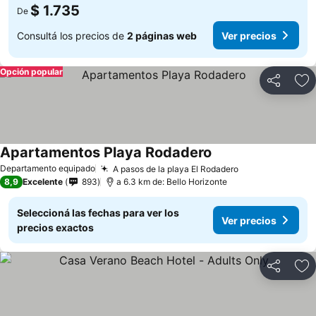
$ 1.735
De
Consultá los precios de
2 páginas web
Ver precios
Opción popular
Compartir
Añ
Apartamentos Playa Rodadero
Departamento equipado
A pasos de la playa El Rodadero
8,9
Excelente
893
a 6.3 km de: Bello Horizonte
Seleccioná las fechas para ver los
Ver precios
precios exactos
Compartir
Añ