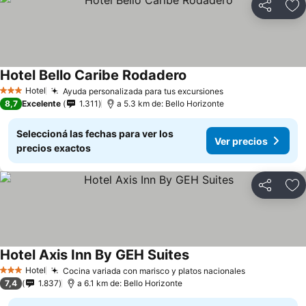
Compartir
Añ
Hotel Bello Caribe Rodadero
Hotel
Ayuda personalizada para tus excursiones
3 Estrellas
8,7
Excelente
1.311
a 5.3 km de: Bello Horizonte
Seleccioná las fechas para ver los
Ver precios
precios exactos
Compartir
Añ
Hotel Axis Inn By GEH Suites
Hotel
Cocina variada con marisco y platos nacionales
3 Estrellas
7,4
1.837
a 6.1 km de: Bello Horizonte