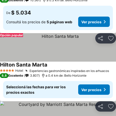
9,0
Excelente
10.561
a 0.3 km de: Bello Horizonte
$ 5.034
De
Consultá los precios de
5 páginas web
Ver precios
Opción popular
Compartir
Añ
Hilton Santa Marta
Hotel
Experiencias gastronómicas inspiradas en los arhuacos
5 Estrellas
8,8
Excelente
3.807
a 0.4 km de: Bello Horizonte
Seleccioná las fechas para ver los
Ver precios
precios exactos
Compartir
Añ