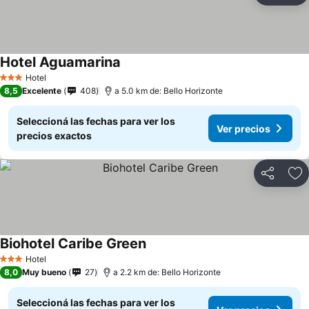
Hotel Aguamarina
Hotel
3 Estrellas
8,5
Excelente
408
a 5.0 km de: Bello Horizonte
Seleccioná las fechas para ver los
Ver precios
precios exactos
Compartir
Añ
Biohotel Caribe Green
Hotel
3 Estrellas
8,0
Muy bueno
27
a 2.2 km de: Bello Horizonte
Seleccioná las fechas para ver los