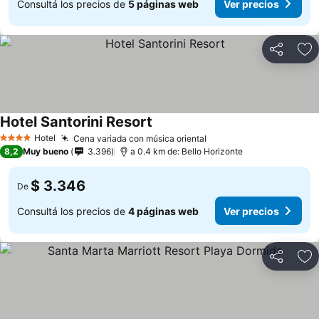
Consultá los precios de
5 páginas web
Ver precios
Compartir
Añ
Hotel Santorini Resort
Hotel
Cena variada con música oriental
4 Estrellas
8,2
Muy bueno
3.396
a 0.4 km de: Bello Horizonte
$ 3.346
De
Consultá los precios de
4 páginas web
Ver precios
Compartir
Añ