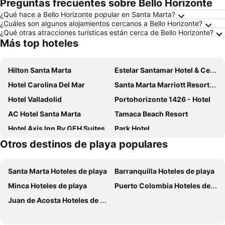
Preguntas frecuentes sobre Bello Horizonte
¿Qué hace a Bello Horizonte popular en Santa Marta?
¿Cuáles son algunos alojamientos cercanos a Bello Horizonte?
¿Qué otras atracciones turísticas están cerca de Bello Horizonte?
Más top hoteles
Hilton Santa Marta
Estelar Santamar Hotel & Centro De Convenciones
Hotel Carolina Del Mar
Santa Marta Marriott Resort Playa Dormida
Hotel Valladolid
Portohorizonte 1426 - Hotel
AC Hotel Santa Marta
Tamaca Beach Resort
Hotel Axis Inn By GEH Suites
Park Hotel
Otros destinos de playa populares
Akuamarina Hotel
Hilton Garden Inn Santa Marta
Zuana Beach Resort
Hotel Santorini Resort
Santa Marta Hoteles de playa
Barranquilla Hoteles de playa
Blu Hotel by Tamaca
TAMA Hotel Santa Marta
Minca Hoteles de playa
Puerto Colombia Hoteles de playa
Hotel Taybo Beach
Del Mar Hotel
Juan de Acosta Hoteles de playa
Hotel Tayrona Rodadero
Hotel La Riviera
Best Western Plus Santa Marta Hotel
Hotel Tucuraca by DOT Tradition