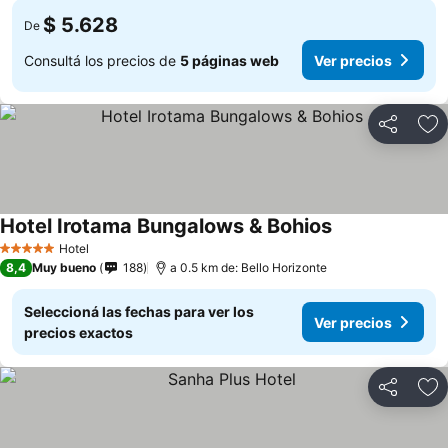
$ 5.628
De
Consultá los precios de
5 páginas web
Ver precios
Compartir
Añ
Hotel Irotama Bungalows & Bohios
Hotel
5 Estrellas
8,4
Muy bueno
188
a 0.5 km de: Bello Horizonte
Seleccioná las fechas para ver los
Ver precios
precios exactos
Compartir
Añ