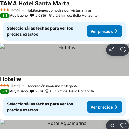
TAMA Hotel Santa Marta
Hotel
Habitaciones cómodas con vistas al mar
3 Estrellas
8,1
Muy bueno
2.035
a 2.6 km de: Bello Horizonte
Seleccioná las fechas para ver los
Ver precios
precios exactos
Compartir
Añ
Hotel w
Hotel
Decoración moderna y elegante
3 Estrellas
8,1
Muy bueno
236
a 5.1 km de: Bello Horizonte
Seleccioná las fechas para ver los
Ver precios
precios exactos
Compartir
Añ