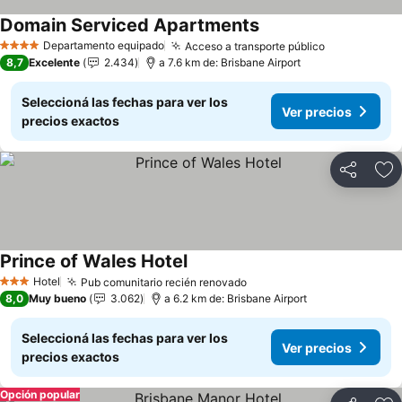
Domain Serviced Apartments
Ver precios
Departamento equipado
Acceso a transporte público
Ver precios
4 Estrellas
8,7
Excelente
2.434
a 7.6 km de: Brisbane Airport
Seleccioná las fechas para ver los
Ver precios
precios exactos
Compartir
Añ
Prince of Wales Hotel
Ver precios
Hotel
Pub comunitario recién renovado
Ver precios
3 Estrellas
8,0
Muy bueno
3.062
a 6.2 km de: Brisbane Airport
Seleccioná las fechas para ver los
Ver precios
precios exactos
Opción popular