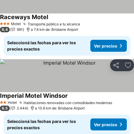
Raceways Motel
Ver precios
Motel
Transporte público a tu alcance
Ver precios
3 Estrellas
6,4
991
a 7.6 km de: Brisbane Airport
Seleccioná las fechas para ver los
Ver precios
precios exactos
Compartir
Añ
Imperial Motel Windsor
Ver precios
Hotel
Habitaciones renovadas con comodidades modernas
Ver preci
2 Estrellas
6,5
2.444
a 10.6 km de: Brisbane Airport
Seleccioná las fechas para ver los
Ver precios
precios exactos