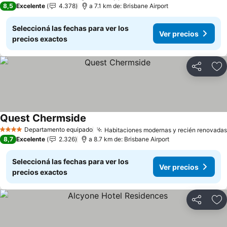
8,5
Excelente
4.378
a 7.1 km de: Brisbane Airport
Seleccioná las fechas para ver los
Ver precios
precios exactos
Compartir
Añ
Quest Chermside
Ver precios
Departamento equipado
Habitaciones modernas y recién renovadas
4 Estrellas
8,7
Excelente
2.326
a 8.7 km de: Brisbane Airport
Seleccioná las fechas para ver los
Ver precios
precios exactos
Compartir
Añ