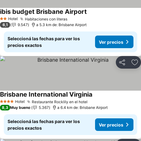
ibis budget Brisbane Airport
Ver precios
Hotel
Habitaciones con literas
Ver precios
2 Estrellas
6,1
9.547
a 5.3 km de: Brisbane Airport
Seleccioná las fechas para ver los
Ver precios
precios exactos
Compartir
Añ
Brisbane International Virginia
Ver precios
Hotel
Restaurante Rocklily en el hotel
Ver precios
4 Estrellas
8,3
Muy bueno
5.367
a 6.4 km de: Brisbane Airport
Seleccioná las fechas para ver los
Ver precios
precios exactos