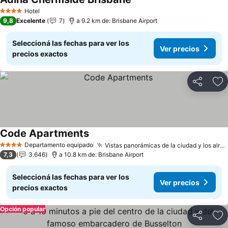
Ver precios
Hotel
4 Estrellas
9,8
Excelente
7
a 9.2 km de: Brisbane Airport
Seleccioná las fechas para ver los
Ver precios
precios exactos
Compartir
Añ
Code Apartments
Ver precios
Departamento equipado
Vistas panorámicas de la ciudad y los alrededores
4 Estrellas
7,3
3.646
a 10.8 km de: Brisbane Airport
Seleccioná las fechas para ver los
Ver precios
precios exactos
Opción popular
Compartir
Añ