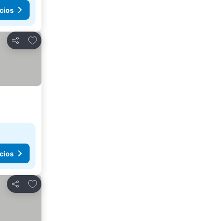
cios
Añadir a favoritos
Compartir
cios
Añadir a favoritos
Compartir