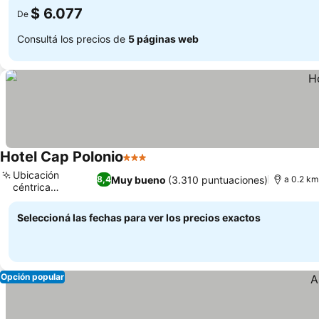
$ 6.077
De
Consultá los precios de
5 páginas web
Hotel Cap Polonio
3 Estrellas
Ver precios
Ubicación
Muy bueno
(3.310 puntuaciones)
8,4
a 0.2 km
céntrica
Ver precios
privilegiada
Seleccioná las fechas para ver los precios exactos
Opción popular