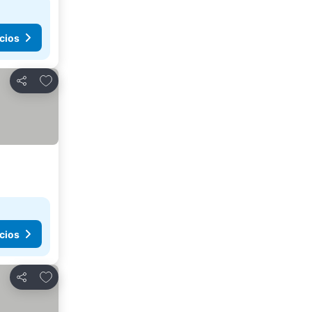
cios
Añadir a favoritos
Compartir
cios
Añadir a favoritos
Compartir