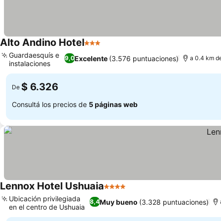
Alto Andino Hotel
3 Estrellas
Ver precios
Guardaesquís e
Excelente
(3.576 puntuaciones)
9,0
a 0.4 km d
instalaciones
Ver precios
$ 6.326
De
Consultá los precios de
5 páginas web
Lennox Hotel Ushuaia
4 Estrellas
Ver precios
Ubicación privilegiada
Muy bueno
(3.328 puntuaciones)
8,4
en el centro de Ushuaia
Ver precios