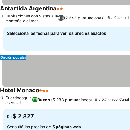
Antártida Argentina
2 Estrellas
Ver precios
Habitaciones con vistas a la
(2.643 puntuaciones)
6,4
a 0.4 km d
montaña o al mar
Ver precios
Seleccioná las fechas para ver los precios exactos
Opción popular
Hotel Monaco
3 Estrellas
Ver precios
Guardaesquís
Bueno
(5.283 puntuaciones)
7,7
a 0.7 km de: Canal
esencial
Ver precios
$ 2.827
De
Consultá los precios de
5 páginas web