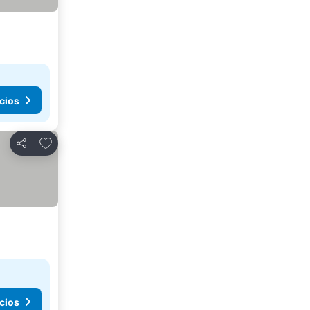
cios
Añadir a favoritos
Compartir
cios