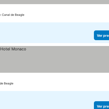
e: Canal de Beagle
Ver pre
 de Beagle
Ver pre