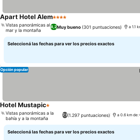
Apart Hotel Alem
4 Estrellas
Ver precios
Vistas panorámicas al
Muy bueno
(301 puntuaciones)
8,2
a 1.1 
mar y la montaña
Ver precios
Seleccioná las fechas para ver los precios exactos
Opción popular
Hotel Mustapic
1 Estrellas
Ver precios
Vistas panorámicas a la
(1.297 puntuaciones)
7,1
a 0.6 km de:
bahía y a la montaña
Ver precios
Seleccioná las fechas para ver los precios exactos