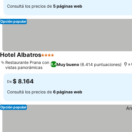
Consultá los precios de
5 páginas web
Opción popular
Hotel Albatros
4 Estrellas
Ver precios
Restaurante Prana con
Muy bueno
(6.414 puntuaciones)
8,4
a 
vistas panorámicas
Ver precios
$ 8.164
De
Consultá los precios de
6 páginas web
Opción popular