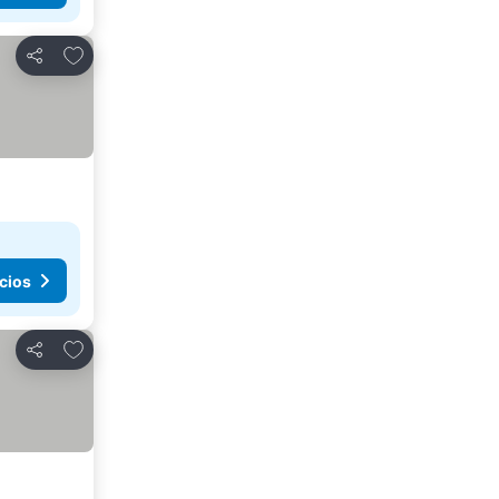
Añadir a favoritos
Compartir
cios
Añadir a favoritos
Compartir