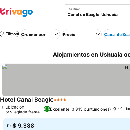
Destino
Filtros
Ordenar por
Precio
Canal de Bea
Alojamientos en Ushuaia ce
Hotel Canal Beagle
4 Estrellas
Ver precios
Ubicación
Excelente
(3.915 puntuaciones)
8,6
a 0.1 k
privilegiada frente al
Ver precios
mar
$ 9.388
De