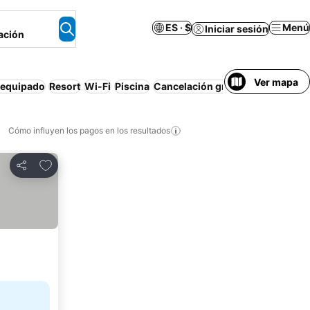
ES · $
Menú
Iniciar sesión
ación
Ver mapa
 equipado
Resort
Wi-Fi
Piscina
Cancelación gratuita
Casa o dep
Cómo influyen los pagos en los resultados
Añadir a favoritos
Compartir