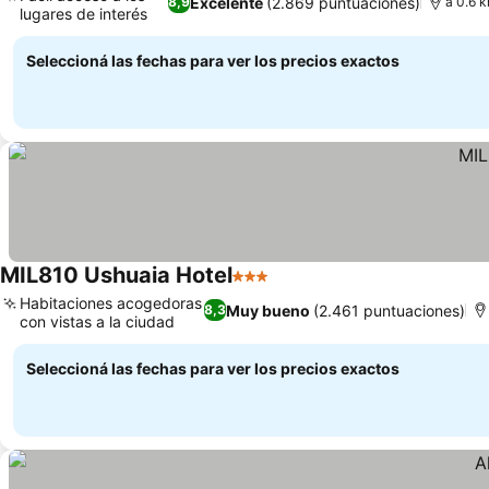
Excelente
(2.869 puntuaciones)
8,9
a 0.6 
lugares de interés
Ver precios
Seleccioná las fechas para ver los precios exactos
MIL810 Ushuaia Hotel
3 Estrellas
Ver precios
Habitaciones acogedoras
Muy bueno
(2.461 puntuaciones)
8,3
con vistas a la ciudad
Ver precios
Seleccioná las fechas para ver los precios exactos