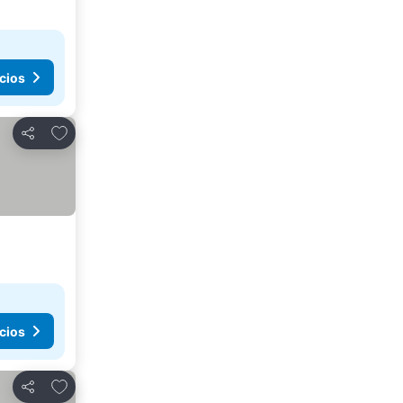
cios
Añadir a favoritos
Compartir
cios
Añadir a favoritos
Compartir