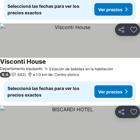
Seleccioná las fechas para ver los
Ver precios
precios exactos
Compartir
Añ
Visconti House
Departamento equipado
Estación de bebidas en la habitación
6,4
642
a 1.0 km de: Centro storico
Seleccioná las fechas para ver los
Ver precios
precios exactos
Compartir
Añ