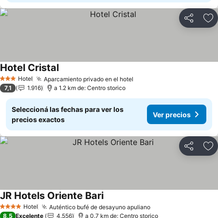
Compartir
Añ
Hotel Cristal
Hotel
Aparcamiento privado en el hotel
3 Estrellas
7,1
1.916
a 1.2 km de: Centro storico
Seleccioná las fechas para ver los
Ver precios
precios exactos
Compartir
Añ
JR Hotels Oriente Bari
Hotel
Auténtico bufé de desayuno apuliano
4 Estrellas
8,5
Excelente
4.556
a 0.7 km de: Centro storico