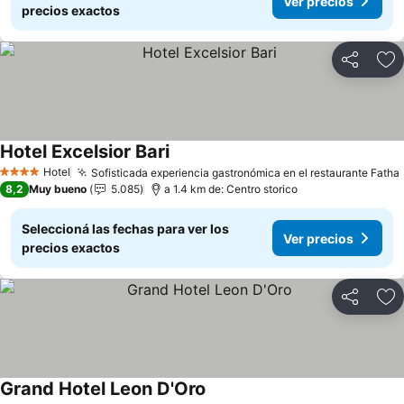
Ver precios
precios exactos
Compartir
Añ
Hotel Excelsior Bari
Hotel
Sofisticada experiencia gastronómica en el restaurante Fatha
4 Estrellas
8,2
Muy bueno
5.085
a 1.4 km de: Centro storico
Seleccioná las fechas para ver los
Ver precios
precios exactos
Compartir
Añ
Grand Hotel Leon D'Oro