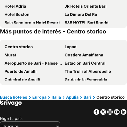
Hotel Adria
JR Hotels Oriente Bari
Hotel Boston
La Dimora Del Re
Baia Sangiorgio Hotel Resort
B&B HOTEL Bari Rondò
Más puntos de interés - Centro storico
Hotel Majesty Bari
Grand Hotel Leon D'Oro
Mövenpick Hotel Bari
Barion Hotel
Centro storico
Lapad
Hotel HR
Hi Hotel Bari
Murat
Costiera Amalfitana
Residence Hotel Moderno
San Nicola D'Amare
Aeropuerto de Bari - Palese Karol Wojtyla
Estación Bari Central
Hotel Riva Del Sole
UNA HOTELS Regina Bari
Puerto de Amalfi
The Trulli of Alberobello
Mercure Villa Romanazzi Carducci Bari
Hotel Costa
Catedral de Amalfi
Gruta de la Esmeralda
Hotel Auditorium
Victor Hotel Bari
Stazione Ferroviaria di Bitonto
Centro Storico
Alta Dimora
Hotel de Rossi
Marina di Pulsano
Punta Prosciutto beach
Busca hoteles
Europa
Italia
Apulia
Bari
Centro storico
San Foca Centro
Centro storico
Facebook
Twitter
Insta
Yo
Porto di Salerno
Casco Antiguo
Elige tu país
Puerto de Bari
Torre a Mare