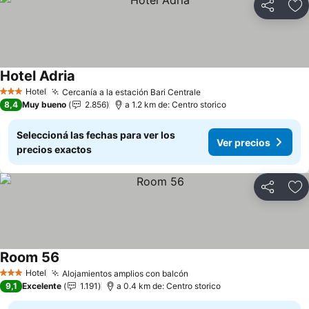
Compartir
Añ
Hotel Adria
Hotel
Cercanía a la estación Bari Centrale
3 Estrellas
8,4
Muy bueno
2.856
a 1.2 km de: Centro storico
Seleccioná las fechas para ver los
Ver precios
precios exactos
Compartir
Añ
Room 56
Hotel
Alojamientos amplios con balcón
3 Estrellas
9,1
Excelente
1.191
a 0.4 km de: Centro storico