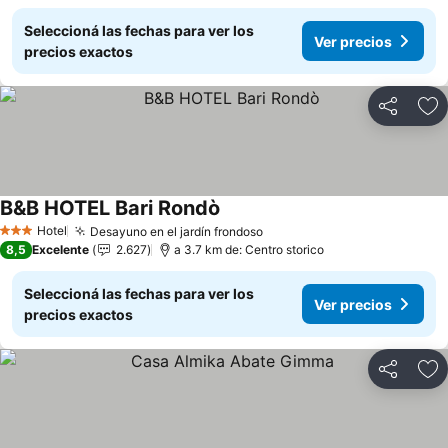
Seleccioná las fechas para ver los
Ver precios
precios exactos
Compartir
Añ
B&B HOTEL Bari Rondò
Hotel
Desayuno en el jardín frondoso
3 Estrellas
8,5
Excelente
2.627
a 3.7 km de: Centro storico
Seleccioná las fechas para ver los
Ver precios
precios exactos
Compartir
Añ