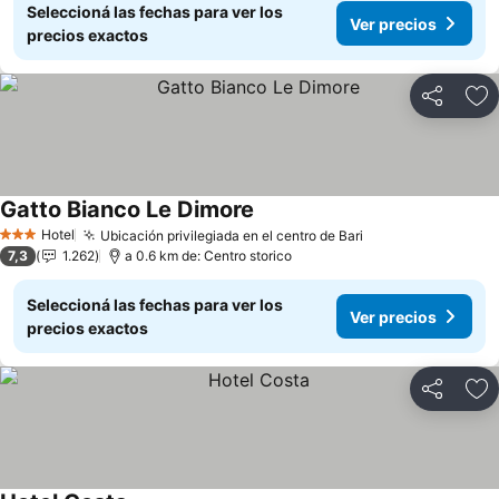
Seleccioná las fechas para ver los
Ver precios
precios exactos
Compartir
Añ
Gatto Bianco Le Dimore
Hotel
Ubicación privilegiada en el centro de Bari
3 Estrellas
7,3
1.262
a 0.6 km de: Centro storico
Seleccioná las fechas para ver los
Ver precios
precios exactos
Compartir
Añ