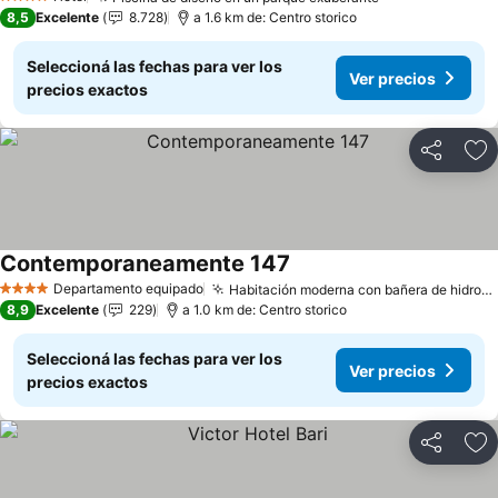
4 Estrellas
8,5
Excelente
8.728
a 1.6 km de: Centro storico
Seleccioná las fechas para ver los
Ver precios
precios exactos
Compartir
Añ
Contemporaneamente 147
Departamento equipado
Habitación moderna con bañera de hidromasaje
4 Estrellas
8,9
Excelente
229
a 1.0 km de: Centro storico
Seleccioná las fechas para ver los
Ver precios
precios exactos
Compartir
Añ