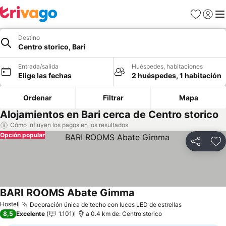
Favoritos
Iniciar 
Me
Destino
Centro storico, Bari
Entrada/salida
Huéspedes, habitaciones
Elige las fechas
2 huéspedes, 1 habitación
Ordenar
Filtrar
Mapa
Alojamientos en Bari cerca de Centro storico
Cómo influyen los pagos en los resultados
Opción popular
Compartir
Añ
BARI ROOMS Abate Gimma
Hostel
Decoración única de techo con luces LED de estrellas
8,5
Excelente
1.101
a 0.4 km de: Centro storico