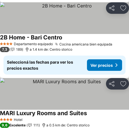
Compartir
Añ
2B Home - Bari Centro
Departamento equipado
Cocina americana bien equipada
4 Estrellas
7,3
189
a 1.4 km de: Centro storico
Seleccioná las fechas para ver los
Ver precios
precios exactos
Compartir
Añ
MARI Luxury Rooms and Suites
Hotel
4 Estrellas
9,6
Excelente
111
a 0.5 km de: Centro storico