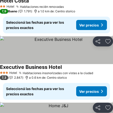
Hotel Costa
Hotel
Habitaciones recién renovadas
2 Estrellas
7,9
Bueno
1.791
a 1.0 km de: Centro storico
Seleccioná las fechas para ver los
Ver precios
precios exactos
Compartir
Añ
Executive Business Hotel
Hotel
Habitaciones insonorizadas con vistas a la ciudad
3 Estrellas
7,3
2.847
a 0.6 km de: Centro storico
Seleccioná las fechas para ver los
Ver precios
precios exactos
Compartir
Añ