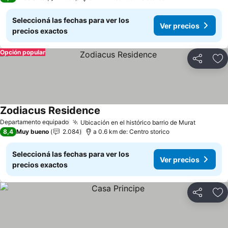
Seleccioná las fechas para ver los
Ver precios
precios exactos
Opción popular
Compartir
Añ
Zodiacus Residence
Departamento equipado
Ubicación en el histórico barrio de Murat
8,4
Muy bueno
2.084
a 0.6 km de: Centro storico
Seleccioná las fechas para ver los
Ver precios
precios exactos
Compartir
Añ