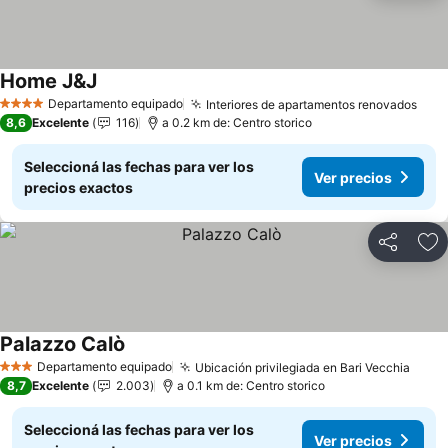
Home J&J
Departamento equipado
Interiores de apartamentos renovados
4 Estrellas
8,6
Excelente
116
a 0.2 km de: Centro storico
Seleccioná las fechas para ver los
Ver precios
precios exactos
Compartir
Añ
Palazzo Calò
Departamento equipado
Ubicación privilegiada en Bari Vecchia
3 Estrellas
8,7
Excelente
2.003
a 0.1 km de: Centro storico
Seleccioná las fechas para ver los
Ver precios