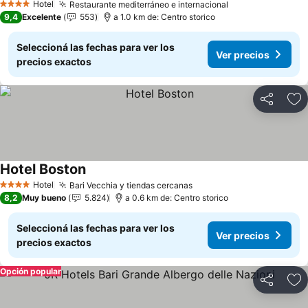
Hotel
Restaurante mediterráneo e internacional
4 Estrellas
9,4
Excelente
553
a 1.0 km de: Centro storico
Seleccioná las fechas para ver los
Ver precios
precios exactos
Compartir
Añ
Hotel Boston
Hotel
Bari Vecchia y tiendas cercanas
4 Estrellas
8,2
Muy bueno
5.824
a 0.6 km de: Centro storico
Seleccioná las fechas para ver los
Ver precios
precios exactos
Opción popular
Compartir
Añ