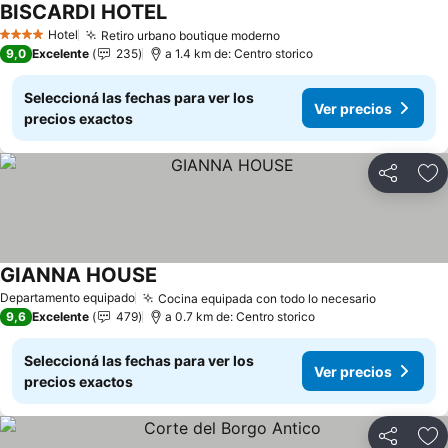
BISCARDI HOTEL
Hotel
Retiro urbano boutique moderno
4 Estrellas
9,0
Excelente
235
a 1.4 km de: Centro storico
Seleccioná las fechas para ver los
Ver precios
precios exactos
Compartir
Añ
GIANNA HOUSE
Departamento equipado
Cocina equipada con todo lo necesario
9,6
Excelente
479
a 0.7 km de: Centro storico
Seleccioná las fechas para ver los
Ver precios
precios exactos
Compartir
Añ