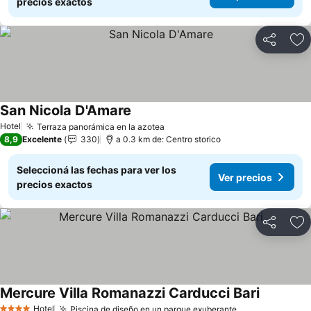
precios exactos
Compartir
Añ
San Nicola D'Amare
Hotel
Terraza panorámica en la azotea
8,9
Excelente
330
a 0.3 km de: Centro storico
Seleccioná las fechas para ver los
Ver precios
precios exactos
Compartir
Añ
Mercure Villa Romanazzi Carducci Bari
Hotel
Piscina de diseño en un parque exuberante