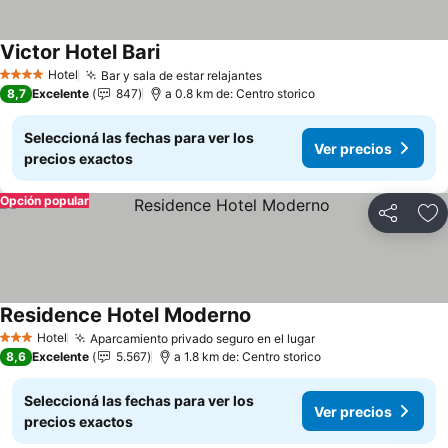
Victor Hotel Bari
Hotel
Bar y sala de estar relajantes
4 Estrellas
8,7
Excelente
847
a 0.8 km de: Centro storico
Seleccioná las fechas para ver los
Ver precios
precios exactos
Opción popular
Compartir
Añ
Residence Hotel Moderno
Hotel
Aparcamiento privado seguro en el lugar
3 Estrellas
8,6
Excelente
5.567
a 1.8 km de: Centro storico
Seleccioná las fechas para ver los
Ver precios
precios exactos