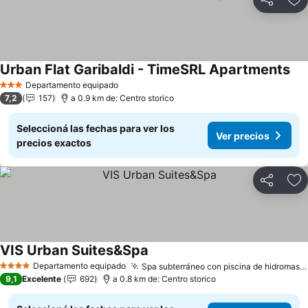
Compartir
Añ
Urban Flat Garibaldi - TimeSRL Apartments
Departamento equipado
3 Estrellas
7,2
157
a 0.9 km de: Centro storico
Seleccioná las fechas para ver los
Ver precios
precios exactos
Compartir
Añ
VIS Urban Suites&Spa
Departamento equipado
Spa subterráneo con piscina de hidromasaje
4 Estrellas
9,1
Excelente
692
a 0.8 km de: Centro storico