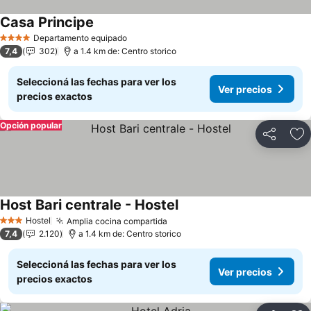
Casa Principe
Departamento equipado
4 Estrellas
7,4
302
a 1.4 km de: Centro storico
Seleccioná las fechas para ver los
Ver precios
precios exactos
Opción popular
Compartir
Añ
Host Bari centrale - Hostel
Hostel
Amplia cocina compartida
3 Estrellas
7,4
2.120
a 1.4 km de: Centro storico
Seleccioná las fechas para ver los
Ver precios
precios exactos