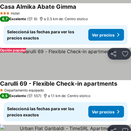
Casa Almika Abate Gimma
Hotel
3 Estrellas
8,7
Excelente
6
a 0.5 km de: Centro storico
Seleccioná las fechas para ver los
Ver precios
precios exactos
Opción popular
Compartir
Añ
Carulli 69 - Flexible Check-in apartments
Departamento equipado
1 Estrellas
9,5
Excelente
557
a 1.1 km de: Centro storico
Seleccioná las fechas para ver los
Ver precios
precios exactos