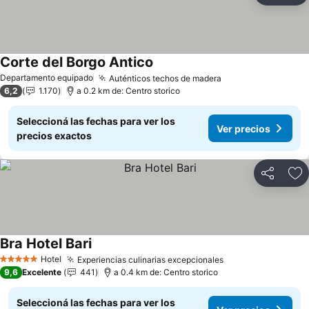
Corte del Borgo Antico
Departamento equipado
Auténticos techos de madera
6,2
1.170
a 0.2 km de: Centro storico
Seleccioná las fechas para ver los
Ver precios
precios exactos
Compartir
Añ
Bra Hotel Bari
Hotel
Experiencias culinarias excepcionales
5 Estrellas
9,6
Excelente
441
a 0.4 km de: Centro storico
Seleccioná las fechas para ver los