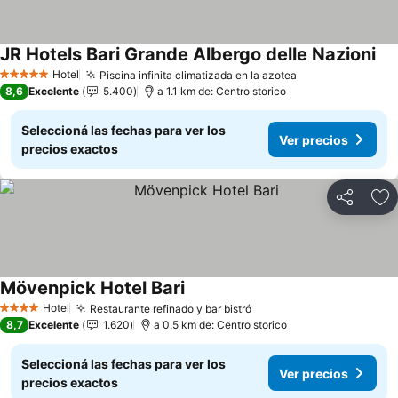
JR Hotels Bari Grande Albergo delle Nazioni
Hotel
Piscina infinita climatizada en la azotea
5 Estrellas
8,6
Excelente
5.400
a 1.1 km de: Centro storico
Seleccioná las fechas para ver los
Ver precios
precios exactos
Compartir
Añ
Mövenpick Hotel Bari
Hotel
Restaurante refinado y bar bistró
4 Estrellas
8,7
Excelente
1.620
a 0.5 km de: Centro storico
Seleccioná las fechas para ver los
Ver precios
precios exactos