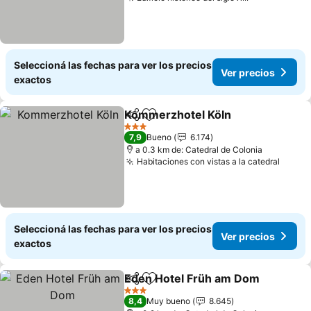
Ver precios
Seleccioná las fechas para ver los precios
Ver precios
exactos
Kommerzhotel Köln
Compartir
Añadir a favoritos
Ver pr
3 Estrellas
7,9
Bueno
6.174
a 0.3 km de: Catedral de Colonia
Habitaciones con vistas a la catedral
Ver p
Seleccioná las fechas para ver los precios
Ver precios
exactos
Eden Hotel Früh am Dom
Compartir
Añadir a favoritos
V
3 Estrellas
8,4
Muy bueno
8.645