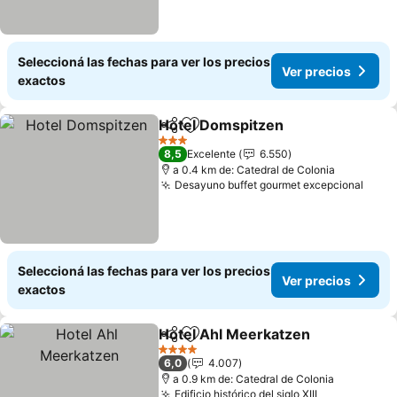
Seleccioná las fechas para ver los precios
Ver precios
exactos
Hotel Domspitzen
Compartir
Añadir a favoritos
Ver prec
3 Estrellas
8,5
Excelente
6.550
a 0.4 km de: Catedral de Colonia
Desayuno buffet gourmet excepcional
Ver 
Seleccioná las fechas para ver los precios
Ver precios
exactos
Hotel Ahl Meerkatzen
Compartir
Añadir a favoritos
Ver 
4 Estrellas
6,0
4.007
a 0.9 km de: Catedral de Colonia
Edificio histórico del siglo XIII