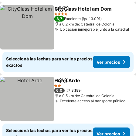
CityClass Hotel am Dom
Compartir
Añadir a favoritos
Ve
4 Estrellas
8,7
Excelente
13.091
a 0.2 km de: Catedral de Colonia
Ubicación inmejorable junto a la catedral
Ver
Seleccioná las fechas para ver los precios
Ver precios
exactos
Hotel Arde
Compartir
Añadir a favoritos
Ver precios
2 Estrellas
6,0
3.189
a 0.5 km de: Catedral de Colonia
Excelente acceso al transporte público
Ver 
Seleccioná las fechas para ver los precios
Ver precios