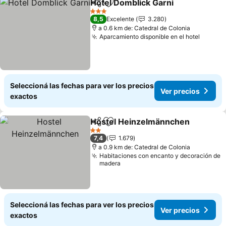
Hotel Domblick Garni
Compartir
Añadir a favoritos
Ver p
3 Estrellas
8,5
Excelente
3.280
a 0.6 km de: Catedral de Colonia
Aparcamiento disponible en el hotel
Ver pr
Seleccioná las fechas para ver los precios
Ver precios
exactos
Hostel Heinzelmännchen
Compartir
Añadir a favoritos
V
2 Estrellas
7,4
1.679
a 0.9 km de: Catedral de Colonia
Habitaciones con encanto y decoración de
madera
Seleccioná las fechas para ver los precios
Ver precios
exactos