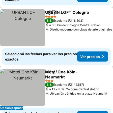
URBAN LOFT Cologne
Compartir
Añadir a favoritos
Ver 
4 Estrellas
8,8
Excelente
8.503
a 0.3 km de: Cologne Central station
Diseño moderno con obras de arte originales
Seleccioná las fechas para ver los precios
Ver precios
exactos
Motel One Köln-
Compartir
Añadir a favoritos
Neumarkt
Ver precios
3 Estrellas
8,8
Excelente
12.517
a 1.1 km de: Cologne Central station
Ubicación céntrica en la plaza Neumarkt
Ver
Opción popular