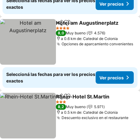
Seleccioná las fechas para ver los precios
Ver precios
exactos
Hotel am Augustinerplatz
Compartir
Añadir a favoritos
4 Estrellas
8,0
Muy bueno
4.576
a 0.6 km de: Catedral de Colonia
Opciones de aparcamiento convenientes
Ve
Seleccioná las fechas para ver los precios
Ver precios
exactos
Rhein-Hotel St.Martin
Compartir
Añadir a favoritos
Ver 
3 Estrellas
8,2
Muy bueno
5.971
a 0.5 km de: Catedral de Colonia
Descuento exclusivo en el restaurante
Ver 