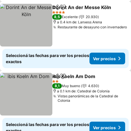
Dorint An der Messe Köln
Compartir
Añadir a favoritos
4 Estrellas
8,5
Excelente
20.930
a 0.4 km de: Lanxess Arena
Restaurante de desayuno con invernadero
V
Seleccioná las fechas para ver los precios
Ver precios
exactos
ibis Koeln Am Dom
Compartir
Añadir a favoritos
Ver pre
2 Estrellas
8,1
Muy bueno
4.630
a 0.1 km de: Catedral de Colonia
Vistas panorámicas de la Catedral de
Colonia
Seleccioná las fechas para ver los precios
Ver precios
exactos