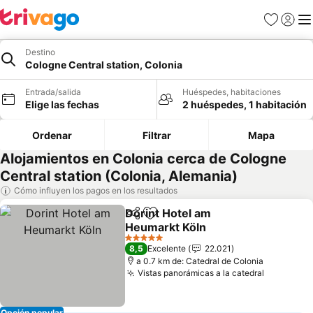
Favoritos
Iniciar 
Me
Destino
Cologne Central station, Colonia
Entrada/salida
Huéspedes, habitaciones
Elige las fechas
2 huéspedes, 1 habitación
Ordenar
Filtrar
Mapa
Alojamientos en Colonia cerca de Cologne
Central station (Colonia, Alemania)
Cómo influyen los pagos en los resultados
Dorint Hotel am
Compartir
Añadir a favoritos
Heumarkt Köln
Ver precios
5 Estrellas
8,5
Excelente
22.021
a 0.7 km de: Catedral de Colonia
Vistas panorámicas a la catedral
Ver preci
Opción popular