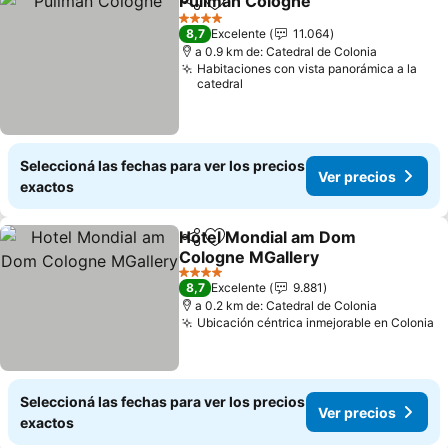
Pullman Cologne
Compartir
Añadir a favoritos
Ver preci
4 Estrellas
8,7
Excelente
11.064
a 0.9 km de: Catedral de Colonia
Habitaciones con vista panorámica a la
catedral
Seleccioná las fechas para ver los precios
Ver precios
exactos
Hotel Mondial am Dom
Compartir
Añadir a favoritos
Cologne MGallery
Ver precios
4 Estrellas
8,7
Excelente
9.881
a 0.2 km de: Catedral de Colonia
Ubicación céntrica inmejorable en Colonia
V
Seleccioná las fechas para ver los precios
Ver precios
exactos