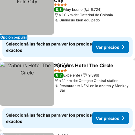
City
Ver precios
4 Estrellas
8,3
Muy bueno
6.724
a 1.0 km de: Catedral de Colonia
Gimnasio bien equipado
Ver precios
Opción popular
Seleccioná las fechas para ver los precios
Ver precios
exactos
25hours Hotel The Circle
Compartir
Añadir a favoritos
V
4 Estrellas
8,7
Excelente
9.396
a 1.1 km de: Cologne Central station
Restaurante NENI en la azotea y Monkey
Bar
Seleccioná las fechas para ver los precios
Ver precios
exactos