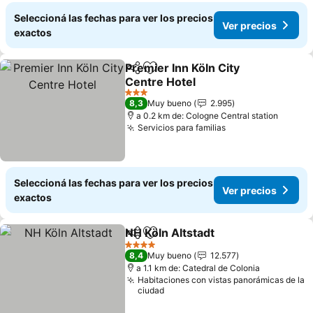
Seleccioná las fechas para ver los precios
Ver precios
exactos
Premier Inn Köln City
Compartir
Añadir a favoritos
Centre Hotel
Ver precios
3 Estrellas
8,3
Muy bueno
2.995
a 0.2 km de: Cologne Central station
Servicios para familias
Ver precios
Seleccioná las fechas para ver los precios
Ver precios
exactos
NH Köln Altstadt
Compartir
Añadir a favoritos
Ver preci
4 Estrellas
8,4
Muy bueno
12.577
a 1.1 km de: Catedral de Colonia
Habitaciones con vistas panorámicas de la
ciudad