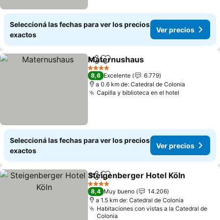
Seleccioná las fechas para ver los precios
Ver precios
exactos
Maternushaus
Compartir
Añadir a favoritos
Ver precios
4 Estrellas
8,6
Excelente
6.779
a 0.6 km de: Catedral de Colonia
Capilla y biblioteca en el hotel
Ver precio
Seleccioná las fechas para ver los precios
Ver precios
exactos
Steigenberger Hotel Köln
Compartir
Añadir a favoritos
4 Estrellas
8,4
Muy bueno
14.206
a 1.5 km de: Catedral de Colonia
Habitaciones con vistas a la Catedral de
Colonia