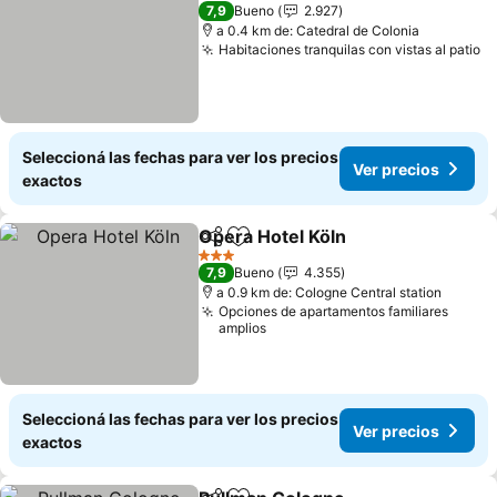
3 Estrellas
7,9
Bueno
2.927
a 0.4 km de: Catedral de Colonia
Habitaciones tranquilas con vistas al patio
Ve
Seleccioná las fechas para ver los precios
Ver precios
exactos
Opera Hotel Köln
Compartir
Añadir a favoritos
Ver preci
3 Estrellas
7,9
Bueno
4.355
a 0.9 km de: Cologne Central station
Opciones de apartamentos familiares
amplios
Seleccioná las fechas para ver los precios
Ver precios
exactos