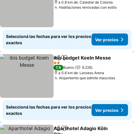
a 0.8 km de: Catedral de Colonia
Habitaciones renovadas con estilo
Ver pre
Seleccioná las fechas para ver los precios
Ver precios
exactos
ibis budget Koeln Messe
Compartir
Añadir a favoritos
V
2 Estrellas
7,6
Bueno
9.226
a 0.6 km de: Lanxess Arena
Alojamiento que admite mascotas
Ver prec
Seleccioná las fechas para ver los precios
Ver precios
exactos
Aparthotel Adagio Köln
Compartir
Añadir a favoritos