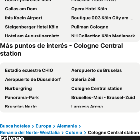
Callas am Dom
Opera Hotel Köln
ibis Koeln Airport
Boutique 003 Köln City am Dom, Trademark Collection by Wyndham
Steigenberger Hotel Köln
Pullman Cologne
Hotel am Augustinerplatz
NH Collection Köln Mediapark
Más puntos de interés - Cologne Central
Hotel Leonet
Premier Inn Köln City Süd
station
Dorint Hotel am Heumarkt Köln
Maritim Hotel Köln
Hotel Ahl Meerkatzen
Hotel Domspitzen
Estadio ecuestre CHIO
Aeropuerto de Bruselas
Eden Hotel Früh am Dom
Hotel Mondial am Dom Cologne MGallery
Aeropuerto de Düsseldorf
Galería Zeil
ibis Koeln Centrum
Novotel Koeln City
Nürburgring
Cologne Central station
URBAN LOFT Cologne
Motel One Köln-Altstadt
Panorama-Park
Bruxelles-Midi - Brussel-Zuid
Hilton Cologne
Hotel Domblick Garni
Bruselas Norte
Lanxess Arena
Garner Hotel Cologne East By Ihg
CityClass Hotel Alter Markt
Estación central de Düsseldorf
Aeropuerto de Frankfurt
The Midtown Hotel
Hotel Allegro
Feria de exposiciones de Colonia
Sankt Josef
Busca hoteles
Europa
Alemania
B&B Hotel Köln-Airport
Hotel Casa Colonia
Renania del Norte-Westfalia
Colonia
Cologne Central station
ProWein
Düsseldorf Altstadt