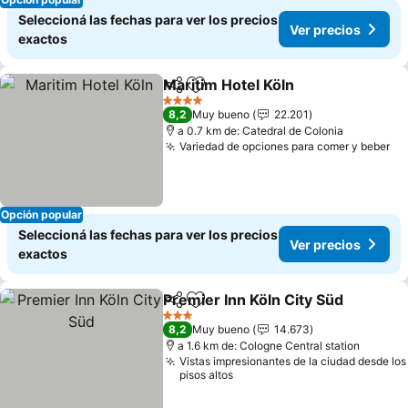
Seleccioná las fechas para ver los precios
Ver precios
exactos
Maritim Hotel Köln
Compartir
Añadir a favoritos
Ver pre
4 Estrellas
8,2
Muy bueno
22.201
a 0.7 km de: Catedral de Colonia
Variedad de opciones para comer y beber
Ve
Opción popular
Seleccioná las fechas para ver los precios
Ver precios
exactos
Premier Inn Köln City Süd
Compartir
Añadir a favoritos
3 Estrellas
8,2
Muy bueno
14.673
a 1.6 km de: Cologne Central station
Vistas impresionantes de la ciudad desde los
pisos altos