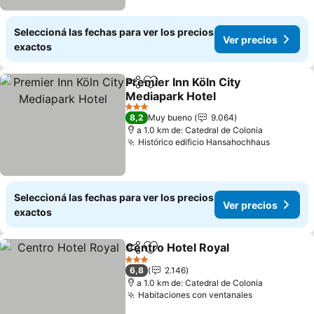
Seleccioná las fechas para ver los precios
Ver precios
exactos
Premier Inn Köln City
Compartir
Añadir a favoritos
Mediapark Hotel
Ver precios
3 Estrellas
8,2
Muy bueno
9.064
a 1.0 km de: Catedral de Colonia
Histórico edificio Hansahochhaus
Ver prec
Seleccioná las fechas para ver los precios
Ver precios
exactos
Centro Hotel Royal
Compartir
Añadir a favoritos
Ver pre
3 Estrellas
6,8
2.146
a 1.0 km de: Catedral de Colonia
Habitaciones con ventanales
Ver precios