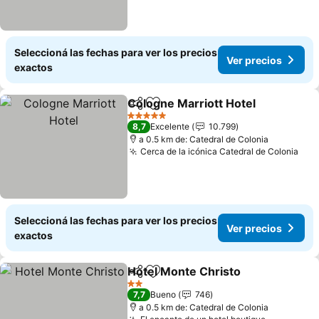
Seleccioná las fechas para ver los precios
Ver precios
exactos
Cologne Marriott Hotel
Compartir
Añadir a favoritos
Ver
5 Estrellas
8,7
Excelente
10.799
a 0.5 km de: Catedral de Colonia
Cerca de la icónica Catedral de Colonia
Ver
Seleccioná las fechas para ver los precios
Ver precios
exactos
Hotel Monte Christo
Compartir
Añadir a favoritos
Ver p
2 Estrellas
7,7
Bueno
746
a 0.5 km de: Catedral de Colonia