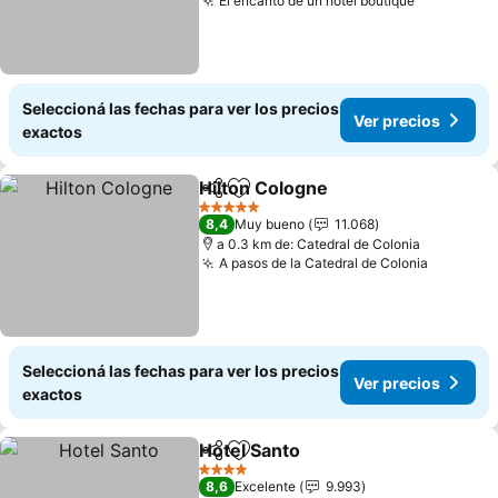
El encanto de un hotel boutique
Ver preci
Seleccioná las fechas para ver los precios
Ver precios
exactos
Hilton Cologne
Compartir
Añadir a favoritos
Ver precios
5 Estrellas
8,4
Muy bueno
11.068
a 0.3 km de: Catedral de Colonia
A pasos de la Catedral de Colonia
Ver prec
Seleccioná las fechas para ver los precios
Ver precios
exactos
Hotel Santo
Compartir
Añadir a favoritos
Ver precios
4 Estrellas
8,6
Excelente
9.993