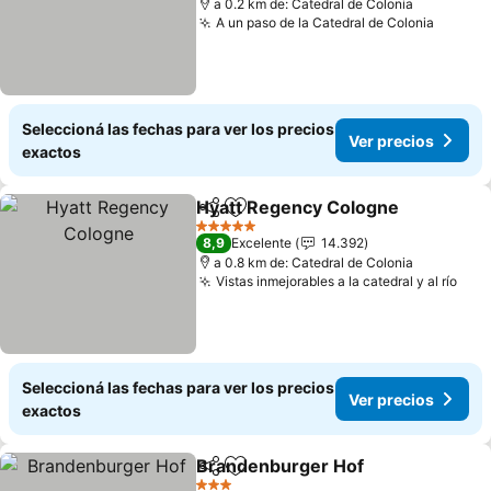
a 0.2 km de: Catedral de Colonia
A un paso de la Catedral de Colonia
Ver pr
Seleccioná las fechas para ver los precios
Ver precios
exactos
Hyatt Regency Cologne
Compartir
Añadir a favoritos
Ve
5 Estrellas
8,9
Excelente
14.392
a 0.8 km de: Catedral de Colonia
Vistas inmejorables a la catedral y al río
Ver 
Seleccioná las fechas para ver los precios
Ver precios
exactos
Brandenburger Hof
Compartir
Añadir a favoritos
Ver pr