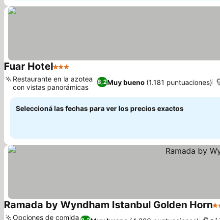
Fuar Hotel
3 Estrellas
Ver precios
Restaurante en la azotea
Muy bueno
(1.181 puntuaciones)
8,2
con vistas panorámicas
Ver precios
Seleccioná las fechas para ver los precios exactos
Ramada by Wyndham Istanbul Golden Horn
4 
Opciones de comida