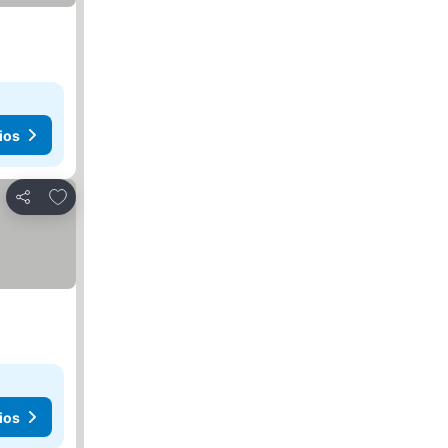
ios
Añadir a favoritos
Compartir
ios