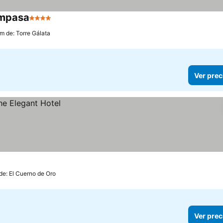
ampasa
4 Estrellas
Ver precios
km de: Torre Gálata
Ver prec
de: El Cuerno de Oro
Ver prec