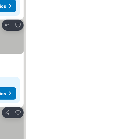
ios
Añadir a favoritos
Compartir
ios
Añadir a favoritos
Compartir