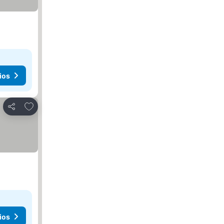
ios
Añadir a favoritos
Compartir
ios