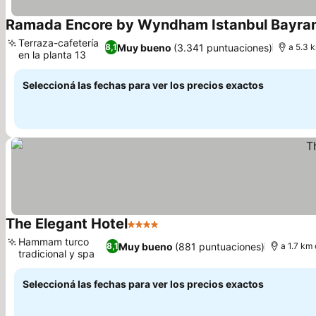
Ramada Encore by Wyndham Istanbul Bayr
Terraza-cafetería
Muy bueno
(3.341 puntuaciones)
8,1
a 5.3 
en la planta 13
Ver precios
Seleccioná las fechas para ver los precios exactos
The Elegant Hotel
4 Estrellas
Ver precios
Hammam turco
Muy bueno
(881 puntuaciones)
8,1
a 1.7 km 
tradicional y spa
Ver precios
Seleccioná las fechas para ver los precios exactos