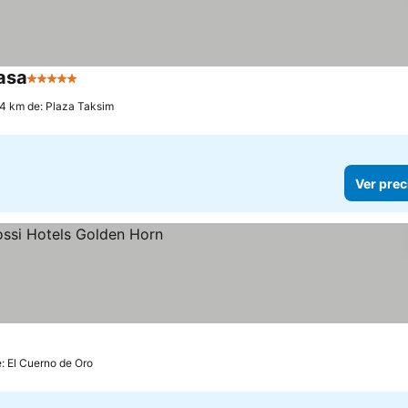
pasa
5 Estrellas
Ver precios
.4 km de: Plaza Taksim
Ver prec
s
e: El Cuerno de Oro