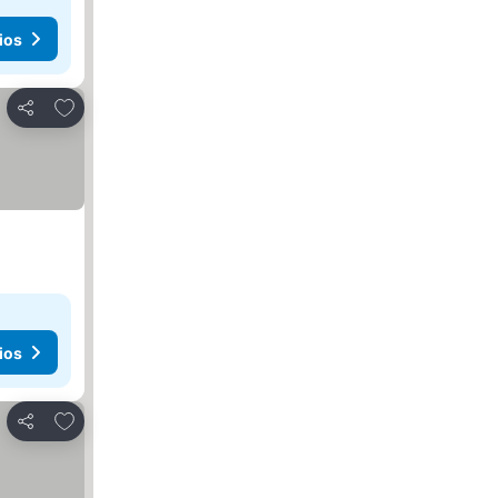
ios
Añadir a favoritos
Compartir
ios
Añadir a favoritos
Compartir