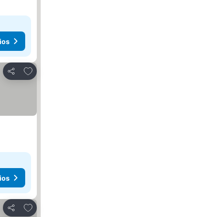
ios
Añadir a favoritos
Compartir
ios
Añadir a favoritos
Compartir