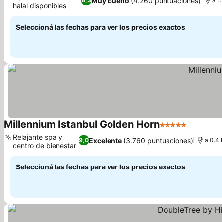
Muy bueno
(4.260 puntuaciones)
8,3
a 1
halal disponibles
Ver precios
Seleccioná las fechas para ver los precios exactos
Millennium Istanbul Golden Horn
5 Estrellas
Ver prec
Relajante spa y
Excelente
(3.760 puntuaciones)
9,0
a 0.4 
centro de bienestar
Ver precios
Seleccioná las fechas para ver los precios exactos