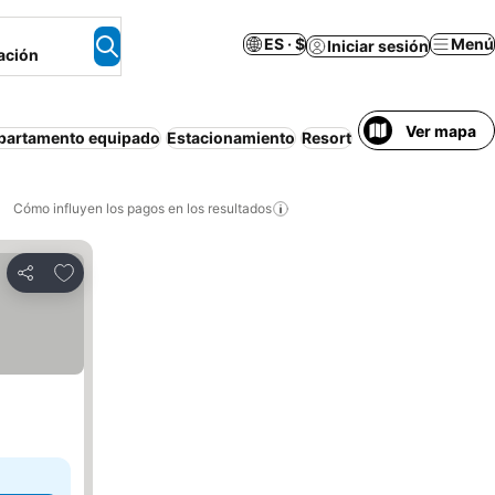
ES · $
Menú
Iniciar sesión
ación
Ver mapa
partamento equipado
Estacionamiento
Resort
Media pensión
Wi
Cómo influyen los pagos en los resultados
Añadir a favoritos
Compartir