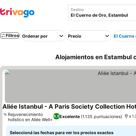
Destino
Filtros
Ordenar por
Precio
El Cuerno
Alojamientos en Estambul c
Aliée Istanbul - A Paris Society Collection Ho
Rejuvenecimiento
Excelente
(1.135 puntuaciones)
9,5
a 1.
holístico en Aliée Well+
Ver precios
Seleccioná las fechas para ver los precios exactos