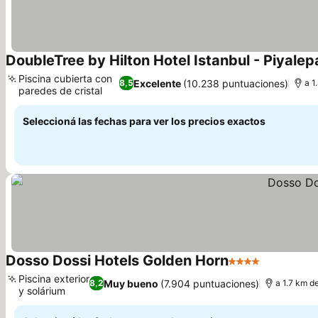
DoubleTree by Hilton Hotel Istanbul - Piyale
Piscina cubierta con
Excelente
(10.238 puntuaciones)
8,5
a 1
paredes de cristal
Ver precios
Seleccioná las fechas para ver los precios exactos
Dosso Dossi Hotels Golden Horn
4 Estrellas
Ver precio
Piscina exterior
Muy bueno
(7.904 puntuaciones)
8,2
a 1.7 km d
y solárium
Ver precios