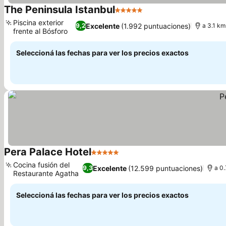
The Peninsula Istanbul
5 Estrellas
Ver precios
Piscina exterior
Excelente
(1.992 puntuaciones)
9,2
a 3.1 km
frente al Bósforo
Ver precios
Seleccioná las fechas para ver los precios exactos
Pera Palace Hotel
5 Estrellas
Ver precios
Cocina fusión del
Excelente
(12.599 puntuaciones)
9,3
a 0.
Restaurante Agatha
Ver precios
Seleccioná las fechas para ver los precios exactos