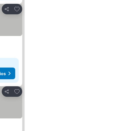
Añadir a favoritos
Compartir
ios
Añadir a favoritos
Compartir