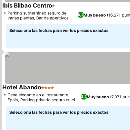
Ibis Bilbao Centro
1 Estrellas
Ver precios
Parking subterráneo seguro de
Muy bueno
(16.271 pun
8,4
varias plantas, Bar de aperitivos
Ver precios
abierto 24 horas
Seleccioná las fechas para ver los precios exactos
Hotel Abando
4 Estrellas
Ver precios
Cena elegante en el restaurante
Muy bueno
(7.071 pun
8,2
Epaia, Parking privado seguro en el
Ver precios
establecimiento
Seleccioná las fechas para ver los precios exactos