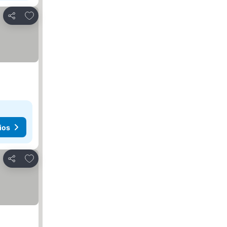
Añadir a favoritos
Compartir
ios
Añadir a favoritos
Compartir