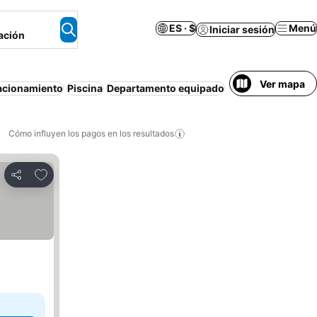
ES · $
Menú
Iniciar sesión
ación
Ver mapa
acionamiento
Piscina
Departamento equipado
Aire acondiciona
Cómo influyen los pagos en los resultados
Añadir a favoritos
Compartir