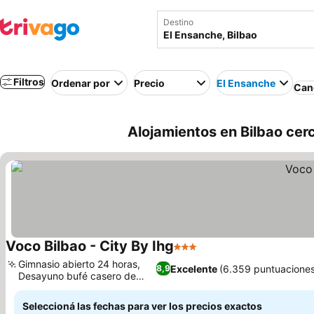
Destino
Filtros
Ordenar por
Precio
El Ensanche
Canc
Alojamientos en Bilbao cer
Voco Bilbao - City By Ihg
3 Estrellas
Ver precios
Gimnasio abierto 24 horas,
Excelente
(6.359 puntuacione
8,9
Desayuno bufé casero de
Ver precios
autor
Seleccioná las fechas para ver los precios exactos