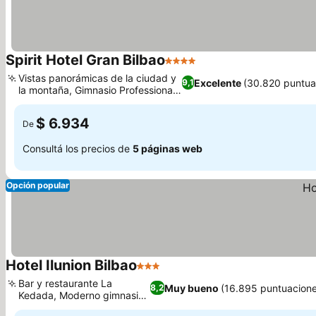
Spirit Hotel Gran Bilbao
4 Estrellas
Ver precios
Vistas panorámicas de la ciudad y
Excelente
(30.820 puntua
9,1
la montaña, Gimnasio Professional
Ver precios
Spirit
$ 6.934
De
Consultá los precios de
5 páginas web
Opción popular
Hotel Ilunion Bilbao
3 Estrellas
Ver precios
Bar y restaurante La
Muy bueno
(16.895 puntuacione
8,2
Kedada, Moderno gimnasio
Ver precios
y sauna