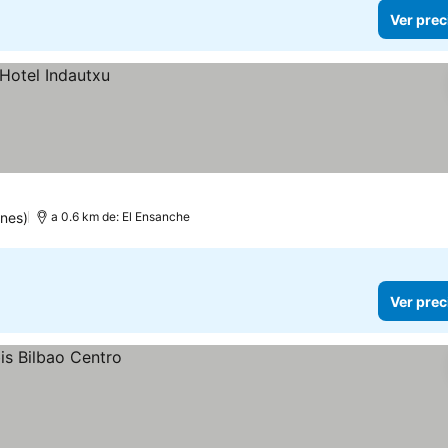
Ver prec
nes)
a 0.6 km de: El Ensanche
Ver prec