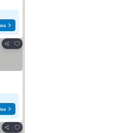
ios
Añadir a favoritos
Compartir
ios
Añadir a favoritos
Compartir