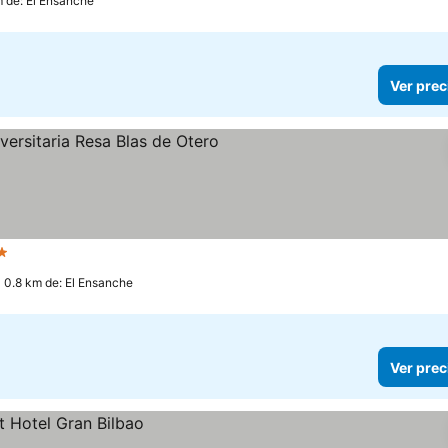
m de: El Ensanche
Ver prec
Estrellas
Ver precios
 0.8 km de: El Ensanche
Ver prec