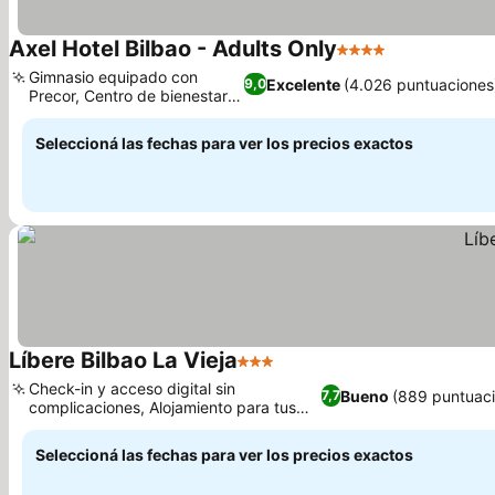
Axel Hotel Bilbao - Adults Only
4 Estrellas
Ver precios
Gimnasio equipado con
Excelente
(4.026 puntuaciones
9,0
Precor, Centro de bienestar y
Ver precios
spa
Seleccioná las fechas para ver los precios exactos
Líbere Bilbao La Vieja
3 Estrellas
Ver precios
Check-in y acceso digital sin
Bueno
(889 puntuaci
7,7
complicaciones, Alojamiento para tus
Ver precios
amigos peludos
Seleccioná las fechas para ver los precios exactos