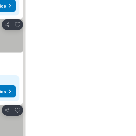
ios
Añadir a favoritos
Compartir
ios
Añadir a favoritos
Compartir