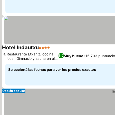
Hotel Indautxu
4 Estrellas
Ver precios
Restaurante Etxaniz, cocina
Muy bueno
(15.703 puntuacio
8,2
local, Gimnasio y sauna en el
Ver precios
hotel
Seleccioná las fechas para ver los precios exactos
Opción popular