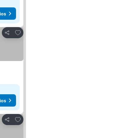
ios
Añadir a favoritos
Compartir
ios
Añadir a favoritos
Compartir