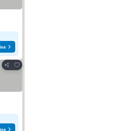
ios
Añadir a favoritos
Compartir
ios