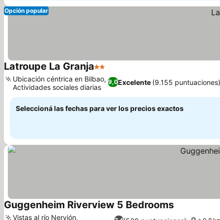
Opción popular
Latroupe La Granja
2 Estrellas
Ver precios
Ubicación céntrica en Bilbao,
Excelente
(9.155 puntuaciones
9,0
Actividades sociales diarias
Ver precios
Seleccioná las fechas para ver los precios exactos
Guggenheim Riverview 5 Bedrooms
Ver precios
Vistas al río Nervión,