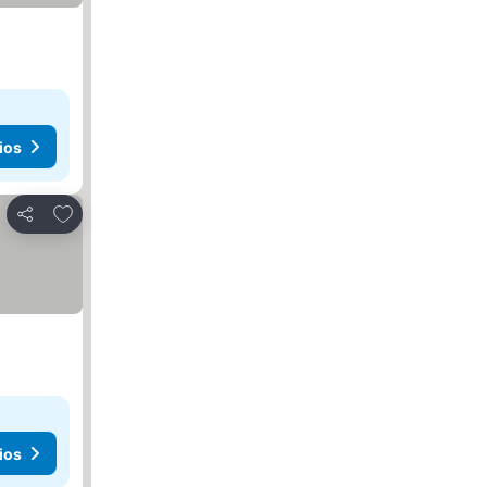
ios
Añadir a favoritos
Compartir
ios