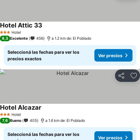
Hotel Attic 33
Hotel
3 Estrellas
9,3
Excelente
456
a 1.2 km de: El Poblado
Seleccioná las fechas para ver los
Ver precios
precios exactos
Compartir
Añ
Hotel Alcazar
Hotel
3 Estrellas
7,6
Bueno
405
a 1.6 km de: El Poblado
Seleccioná las fechas para ver los
Ver precios