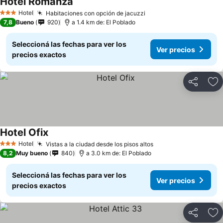
Hotel Romanza
Hotel
Habitaciones con opción de jacuzzi
3 Estrellas
7,8
Bueno
920
a 1.4 km de: El Poblado
Seleccioná las fechas para ver los
Ver precios
precios exactos
Compartir
Añ
Hotel Ofix
Hotel
Vistas a la ciudad desde los pisos altos
3 Estrellas
8,2
Muy bueno
840
a 3.0 km de: El Poblado
Seleccioná las fechas para ver los
Ver precios
precios exactos
Compartir
Añ