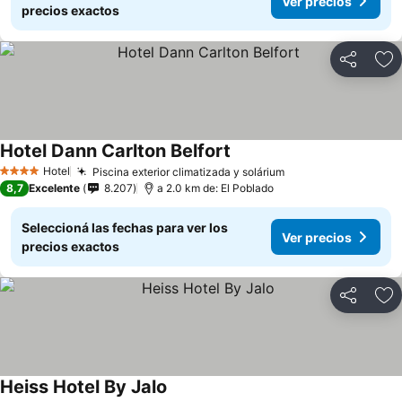
Ver precios
precios exactos
Compartir
Añ
Hotel Dann Carlton Belfort
Hotel
Piscina exterior climatizada y solárium
4 Estrellas
8,7
Excelente
8.207
a 2.0 km de: El Poblado
Seleccioná las fechas para ver los
Ver precios
precios exactos
Compartir
Añ
Heiss Hotel By Jalo