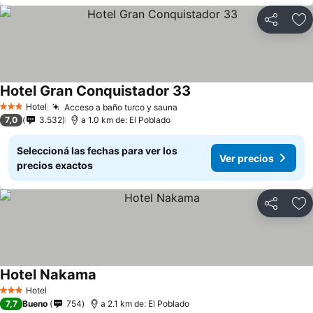
Compartir
Añ
Hotel Gran Conquistador 33
Hotel
Acceso a baño turco y sauna
3 Estrellas
7,0
3.532
a 1.0 km de: El Poblado
Seleccioná las fechas para ver los
Ver precios
precios exactos
Compartir
Añ
Hotel Nakama
Hotel
3 Estrellas
7,7
Bueno
754
a 2.1 km de: El Poblado