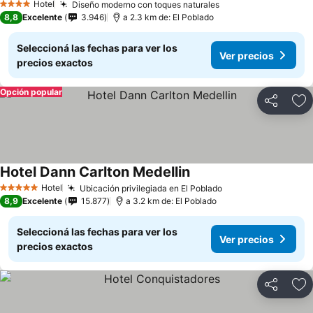
Hotel
Diseño moderno con toques naturales
4 Estrellas
8,8
Excelente
3.946
a 2.3 km de: El Poblado
Seleccioná las fechas para ver los
Ver precios
precios exactos
Opción popular
Compartir
Añ
Hotel Dann Carlton Medellin
Hotel
Ubicación privilegiada en El Poblado
5 Estrellas
8,9
Excelente
15.877
a 3.2 km de: El Poblado
Seleccioná las fechas para ver los
Ver precios
precios exactos
Compartir
Añ