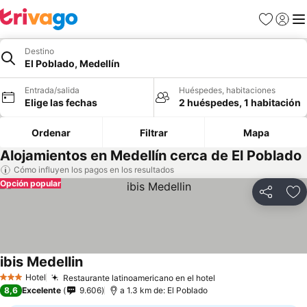
Favoritos
Iniciar 
Me
Destino
El Poblado, Medellín
Entrada/salida
Huéspedes, habitaciones
Elige las fechas
2 huéspedes, 1 habitación
Ordenar
Filtrar
Mapa
Alojamientos en Medellín cerca de El Poblado
Cómo influyen los pagos en los resultados
Opción popular
Compartir
Añ
ibis Medellin
Hotel
Restaurante latinoamericano en el hotel
3 Estrellas
8,6
Excelente
9.606
a 1.3 km de: El Poblado