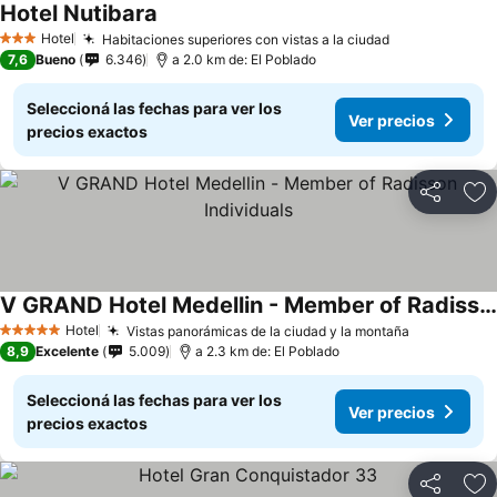
Hotel Nutibara
Hotel
Habitaciones superiores con vistas a la ciudad
3 Estrellas
7,6
Bueno
6.346
a 2.0 km de: El Poblado
Seleccioná las fechas para ver los
Ver precios
precios exactos
Compartir
Añ
V GRAND Hotel Medellin - Member of Radisson Individuals
Hotel
Vistas panorámicas de la ciudad y la montaña
5 Estrellas
8,9
Excelente
5.009
a 2.3 km de: El Poblado
Seleccioná las fechas para ver los
Ver precios
precios exactos
Compartir
Añ