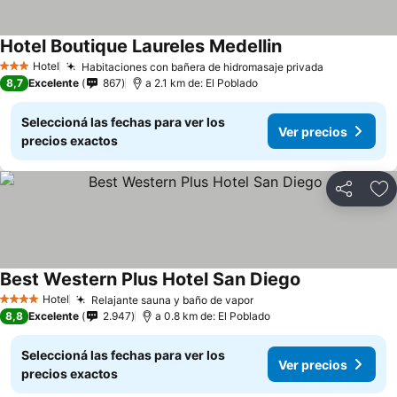
Hotel Boutique Laureles Medellin
Hotel
Habitaciones con bañera de hidromasaje privada
3 Estrellas
8,7
Excelente
867
a 2.1 km de: El Poblado
Seleccioná las fechas para ver los
Ver precios
precios exactos
Compartir
Añ
Best Western Plus Hotel San Diego
Hotel
Relajante sauna y baño de vapor
4 Estrellas
8,8
Excelente
2.947
a 0.8 km de: El Poblado
Seleccioná las fechas para ver los
Ver precios
precios exactos