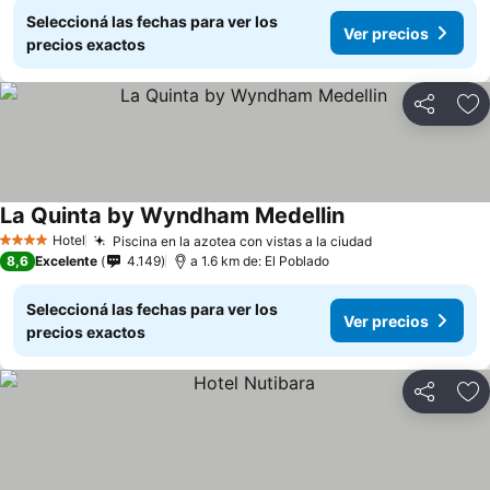
Seleccioná las fechas para ver los
Ver precios
precios exactos
Compartir
Añ
La Quinta by Wyndham Medellin
Hotel
Piscina en la azotea con vistas a la ciudad
4 Estrellas
8,6
Excelente
4.149
a 1.6 km de: El Poblado
Seleccioná las fechas para ver los
Ver precios
precios exactos
Compartir
Añ