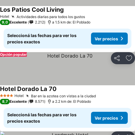
Los Patios Cool Living
Hotel
Actividades diarias para todos los gustos
9,0
Excelente
2.212
a 1.5 km de: El Poblado
Seleccioná las fechas para ver los
Ver precios
precios exactos
Opción popular
Compartir
Añ
Hotel Dorado La 70
Hotel
Bar en la azotea con vistas a la ciudad
4 Estrellas
8,7
Excelente
8.571
a 2.2 km de: El Poblado
Seleccioná las fechas para ver los
Ver precios
precios exactos