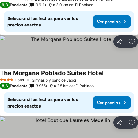
5 Estrellas
9,3
Excelente
9.611
a 3.0 km de: El Poblado
Seleccioná las fechas para ver los
Ver precios
precios exactos
Compartir
Añ
The Morgana Poblado Suites Hotel
Hotel
Gimnasio y baño de vapor
4 Estrellas
8,6
Excelente
3.965
a 2.5 km de: El Poblado
Seleccioná las fechas para ver los
Ver precios
precios exactos
Compartir
Añ