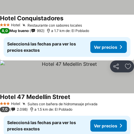
Hotel Conquistadores
Hotel
Restaurante con sabores locales
3 Estrellas
8,0
Muy bueno
992
a 1.7 km de: El Poblado
Seleccioná las fechas para ver los
Ver precios
precios exactos
Compartir
Añ
Hotel 47 Medellin Street
Hotel
Suites con bañera de hidromasaje privada
3 Estrellas
7,0
2.098
a 1.5 km de: El Poblado
Seleccioná las fechas para ver los
Ver precios
precios exactos