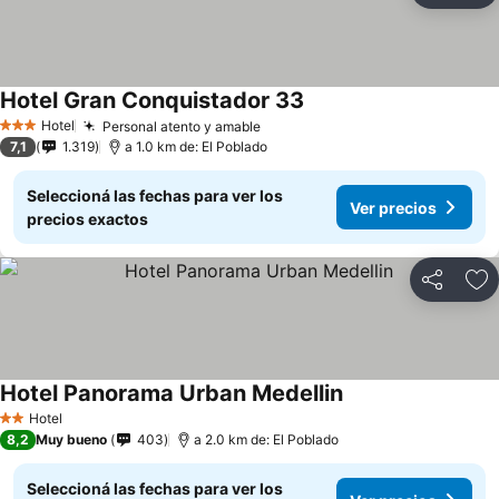
Hotel Gran Conquistador 33
Hotel
Personal atento y amable
3 Estrellas
7,1
1.319
a 1.0 km de: El Poblado
Seleccioná las fechas para ver los
Ver precios
precios exactos
Compartir
Añ
Hotel Panorama Urban Medellin
Hotel
2 Estrellas
8,2
Muy bueno
403
a 2.0 km de: El Poblado
Seleccioná las fechas para ver los