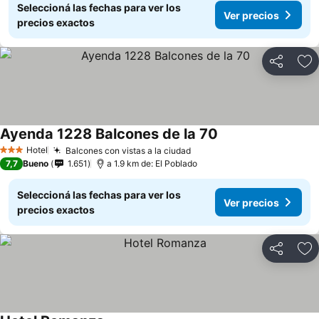
Seleccioná las fechas para ver los
Ver precios
precios exactos
Compartir
Añ
Ayenda 1228 Balcones de la 70
Hotel
Balcones con vistas a la ciudad
3 Estrellas
7,7
Bueno
1.651
a 1.9 km de: El Poblado
Seleccioná las fechas para ver los
Ver precios
precios exactos
Compartir
Añ