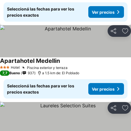
Seleccioná las fechas para ver los
Ver precios
precios exactos
Compartir
Añ
Apartahotel Medellin
Hotel
Piscina exterior y terraza
3 Estrellas
7,7
Bueno
937
a 1.5 km de: El Poblado
Seleccioná las fechas para ver los
Ver precios
precios exactos
Compartir
Añ