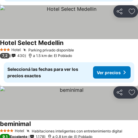
Compartir
Añ
Hotel Select Medellin
Hotel
Parking privado disponible
3 Estrellas
7,2
430
a 1.5 km de: El Poblado
Seleccioná las fechas para ver los
Ver precios
precios exactos
Compartir
Añ
beminimal
Hotel
Habitaciones inteligentes con entretenimiento digital
4 Estrellas
9,1
Excelente
1.178
a 0.8 km de: El Poblado