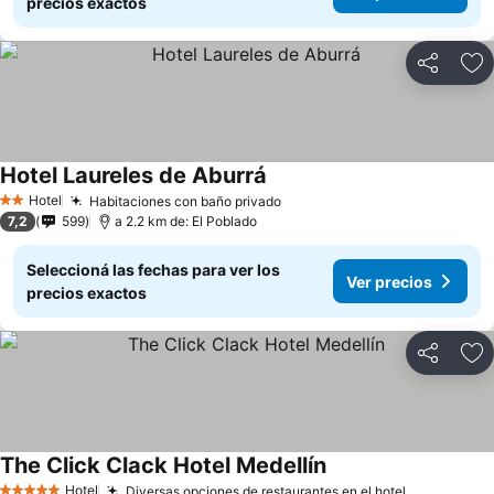
precios exactos
Compartir
Añ
Hotel Laureles de Aburrá
Hotel
Habitaciones con baño privado
2 Estrellas
7,2
599
a 2.2 km de: El Poblado
Seleccioná las fechas para ver los
Ver precios
precios exactos
Compartir
Añ
The Click Clack Hotel Medellín
Hotel
Diversas opciones de restaurantes en el hotel