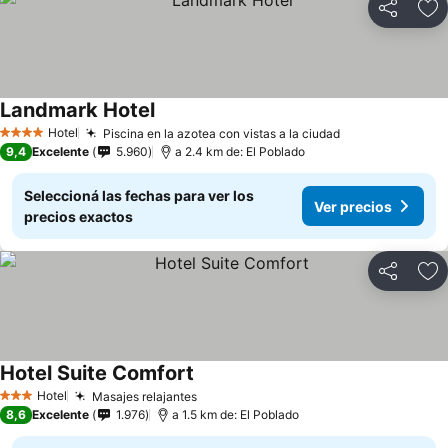
Compartir
Añ
Landmark Hotel
Hotel
Piscina en la azotea con vistas a la ciudad
4 Estrellas
9,4
Excelente
5.960
a 2.4 km de: El Poblado
Seleccioná las fechas para ver los
Ver precios
precios exactos
Compartir
Añ
Hotel Suite Comfort
Hotel
Masajes relajantes
3 Estrellas
8,6
Excelente
1.976
a 1.5 km de: El Poblado