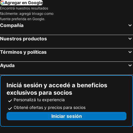
Agregar en Google
Aldea Pablo VI
Finca La Chapolera
Encontrá nuestros resultados
Infinity Hotel
Celestino Boutique Hotel & Spa
fácilmente: agregá trivago como
Parque de los Aborígenes
Parque Arvi
EcoHub Hotel Medellin
Hotel Du Parc
fuente preferida en Google.
Compañía
Urrao Airport
Valle de Llanogrande
Hotel Gran Imperio
Hotel El Deportista
Catedral de Nuestra Señora de la Pobreza
Iglesia de la Inmaculada Concepción
Teva Glamping & Retreat
Nuestros productos
Zoológico Matecaña
La 14
La Avanzada
Medellin Christmas Lighting
Términos y políticas
Ayuda
Iniciá sesión y accedé a beneficios
exclusivos para socios
Personalizá tu experiencia
Obtené ofertas y precios para socios
Iniciar sesión