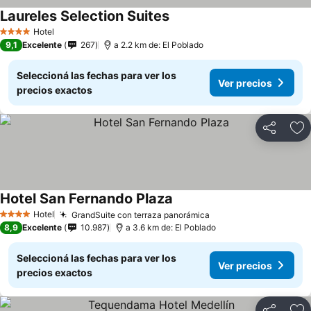
Laureles Selection Suites
Hotel
4 Estrellas
9,1
Excelente
267
a 2.2 km de: El Poblado
Seleccioná las fechas para ver los
Ver precios
precios exactos
Compartir
Añ
Hotel San Fernando Plaza
Hotel
GrandSuite con terraza panorámica
4 Estrellas
8,9
Excelente
10.987
a 3.6 km de: El Poblado
Seleccioná las fechas para ver los
Ver precios
precios exactos