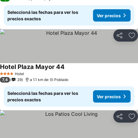
Seleccioná las fechas para ver los
Ver precios
precios exactos
Compartir
Añ
Hotel Plaza Mayor 44
Hotel
4 Estrellas
7,4
29
a 1.1 km de: El Poblado
Seleccioná las fechas para ver los
Ver precios
precios exactos
Compartir
Añ