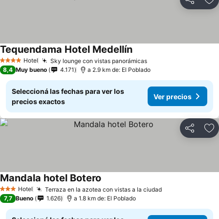
Compartir
Añ
Tequendama Hotel Medellín
Hotel
Sky lounge con vistas panorámicas
4 Estrellas
8,4
Muy bueno
4.171
a 2.9 km de: El Poblado
Seleccioná las fechas para ver los
Ver precios
precios exactos
Compartir
Añ
Mandala hotel Botero
Hotel
Terraza en la azotea con vistas a la ciudad
3 Estrellas
7,7
Bueno
1.626
a 1.8 km de: El Poblado