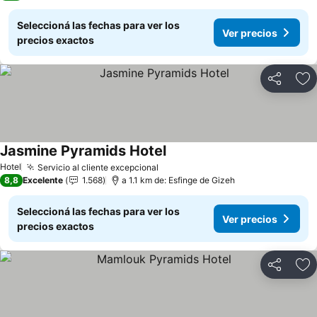
Seleccioná las fechas para ver los
Ver precios
precios exactos
Compartir
Añ
Jasmine Pyramids Hotel
Ver precios
Hotel
Servicio al cliente excepcional
Ver precios
8,8
Excelente
1.568
a 1.1 km de: Esfinge de Gizeh
Seleccioná las fechas para ver los
Ver precios
precios exactos
Compartir
Añ