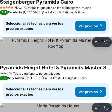
Steigenberger Pyramids Cairo
Ver precios
Hotel
Vistas inigualables a las pirámides y al museo
Ver precio
5 Estrellas
8,7
Excelente
10.598
a 2.4 km de: Esfinge de Gizeh
Seleccioná las fechas para ver los
Ver precios
precios exactos
Compartir
Añ
Pyramids Height Hotel & Pyramids Master Scene Rooftop
Ver precios
Hotel
Tours y transporte personalizados
Ver precios
8,2
Muy bueno
1.080
a 0.4 km de: Esfinge de Gizeh
Seleccioná las fechas para ver los
Ver precios
precios exactos
Compartir
Añ