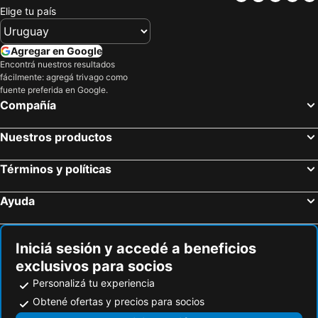
Mezquita Muhammed Ali
Abbassia
Elige tu país
Boulaq
Kerdasa
Pirámide de Meidum
Biblioteca de Alejandría
Agregar en Google
Museo Real de Joyas
Azbakeya
Encontrá nuestros resultados
fácilmente: agregá trivago como
Rod El Farag
Puerto Al Iskandariyah
fuente preferida en Google.
Compañía
Aeropuerto de Borg El Arab
El-Tagamu El Khames
Muizz Street
Zeitoun
Nuestros productos
Stanley Bridge
Términos y políticas
Ayuda
Iniciá sesión y accedé a beneficios
exclusivos para socios
Personalizá tu experiencia
Obtené ofertas y precios para socios