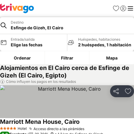
Favoritos
Iniciar 
Me
Destino
Esfinge de Gizeh, El Cairo
Entrada/salida
Huéspedes, habitaciones
Elige las fechas
2 huéspedes, 1 habitación
Ordenar
Filtrar
Mapa
Alojamientos en El Cairo cerca de Esfinge de
Gizeh (El Cairo, Egipto)
Cómo influyen los pagos en los resultados
Compartir
Añ
Marriott Mena House, Cairo
Ver precios
Hotel
Acceso directo a las pirámides
Ver precios
5 Estrellas