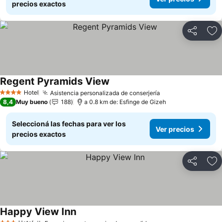
precios exactos
Compartir
Añ
Regent Pyramids View
Ver precios
Hotel
Asistencia personalizada de conserjería
Ver precios
4 Estrellas
8,4
Muy bueno
188
a 0.8 km de: Esfinge de Gizeh
Seleccioná las fechas para ver los
Ver precios
precios exactos
Compartir
Añ
Happy View Inn
Ver precios