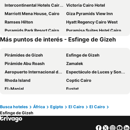
Intercontinental Hotels Cairo Semiramis By Ihg
Victoria Cairo Hotel
Marriott Mena House, Cairo
Giza Pyramids View Inn
Ramses Hilton
Hyatt Regency Cairo West
Pyramids Park Resort Cairo
Pyramisa Suites Hotel Cairo
Más puntos de interés - Esfinge de Gizeh
Barceló Cairo Pyramids
Grand Pyramids Hotel
Four Seasons at Nile Plaza
Valencia
Pirámides de Gizeh
Esfinge de Gizeh
Downtown Antique Hotel
Cairo World Trade Center Hotel & Residences
Pirámide Abu Roash
Zamalek
New Panorama Hotel
Giza Capital Hotel
Aeropuerto Internacional de El Cairo
Espectáculo de Luces y Sonido en las Pirámides
Mar Charbel Hotel Cairo
Pyramids Valley Boutique Hotel
Rhoda Island
Coptic Cairo
3 Pyramids View Inn
garden pyramid view
El-Manial
Fustat
Top pyramids hotel
Old Cairo
Torre de El Cairo
Garden City
Maadi
Busca hoteles
África
Egipto
El Cairo
El Cairo
Esfinge de Gizeh
Midan Tahrir
Gezira Center for Modern Art
Egyptian Museum
Le Pacha 1901
Facebook
Twitter
Insta
Yo