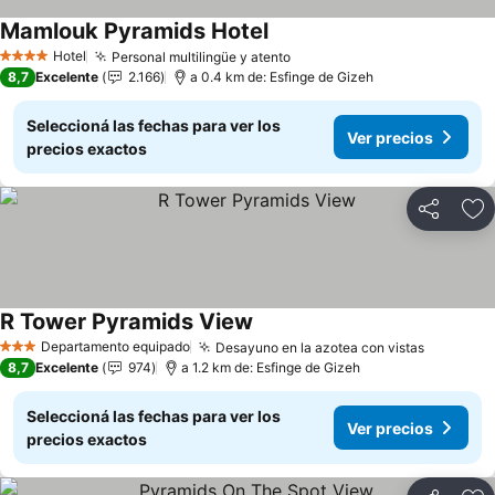
Mamlouk Pyramids Hotel
Ver precios
Hotel
Personal multilingüe y atento
Ver precios
4 Estrellas
8,7
Excelente
2.166
a 0.4 km de: Esfinge de Gizeh
Seleccioná las fechas para ver los
Ver precios
precios exactos
Compartir
Añ
R Tower Pyramids View
Ver precios
Departamento equipado
Desayuno en la azotea con vistas
Ver prec
3 Estrellas
8,7
Excelente
974
a 1.2 km de: Esfinge de Gizeh
Seleccioná las fechas para ver los
Ver precios
precios exactos