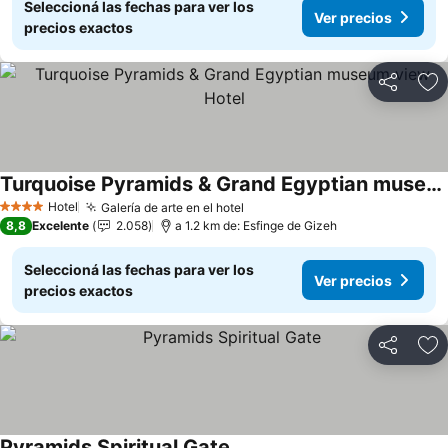
Seleccioná las fechas para ver los
Ver precios
precios exactos
Compartir
Añ
Turquoise Pyramids & Grand Egyptian museum view Hotel
Ver precios
Hotel
Galería de arte en el hotel
Ver precios
4 Estrellas
8,8
Excelente
2.058
a 1.2 km de: Esfinge de Gizeh
Seleccioná las fechas para ver los
Ver precios
precios exactos
Compartir
Añ
Pyramids Spiritual Gate