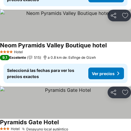
Compartir
Añ
Neom Pyramids Valley Boutique hotel
Ver precio
Hotel
4 Estrellas
9,1
Excelente
515
a 0.8 km de: Esfinge de Gizeh
Seleccioná las fechas para ver los
Ver precios
precios exactos
Compartir
Añ
Pyramids Gate Hotel
Ver precios
Hotel
Desayuno local auténtico
Ver precios
3 Estrellas