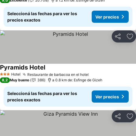
9,0
Excelente
20.708
a 1.2 km de: Esfinge de Gizeh
Seleccioná las fechas para ver los
Ver precios
precios exactos
Compartir
Añ
Pyramids Hotel
Ver precios
Hotel
Restaurante de barbacoa en el hotel
Ver precios
3 Estrellas
8,2
Muy bueno
386
a 0.8 km de: Esfinge de Gizeh
Seleccioná las fechas para ver los
Ver precios
precios exactos
Compartir
Añ