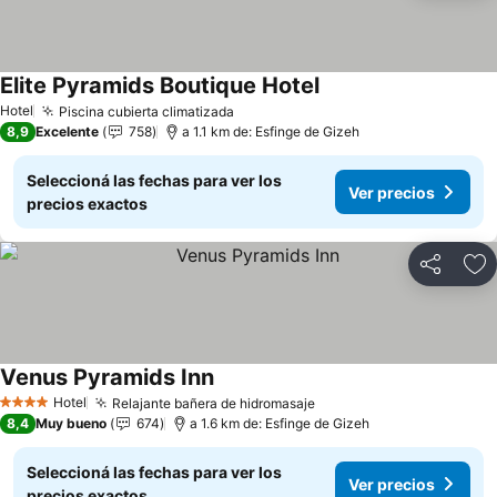
Elite Pyramids Boutique Hotel
Ver precios
Hotel
Piscina cubierta climatizada
Ver precios
8,9
Excelente
758
a 1.1 km de: Esfinge de Gizeh
Seleccioná las fechas para ver los
Ver precios
precios exactos
Compartir
Añ
Venus Pyramids Inn
Ver precios
Hotel
Relajante bañera de hidromasaje
Ver precios
4 Estrellas
8,4
Muy bueno
674
a 1.6 km de: Esfinge de Gizeh
Seleccioná las fechas para ver los
Ver precios
precios exactos