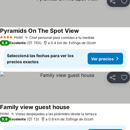
Compartir
Añ
Pyramids On The Spot View
Ver precios
Hotel
Chef personal para comidas a tu medida
Ver precios
4 Estrellas
8,8
Excelente
763
a 0.4 km de: Esfinge de Gizeh
Seleccioná las fechas para ver los
Ver precios
precios exactos
Compartir
Añ
Family view guest house
Ver precios
Hotel
Vistas despejadas a las pirámides desde la terraza
Ver precios
9,8
Excelente
13
a 0.6 km de: Esfinge de Gizeh