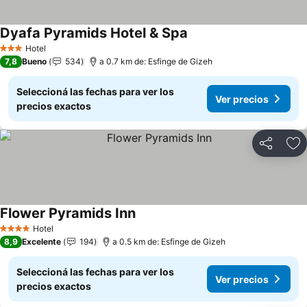
Dyafa Pyramids Hotel & Spa
Ver precios
Hotel
3 Estrellas
7,8
Bueno
534
a 0.7 km de: Esfinge de Gizeh
Seleccioná las fechas para ver los
Ver precios
precios exactos
Compartir
Añ
Flower Pyramids Inn
Ver precios
Hotel
4 Estrellas
8,9
Excelente
194
a 0.5 km de: Esfinge de Gizeh
Seleccioná las fechas para ver los
Ver precios
precios exactos