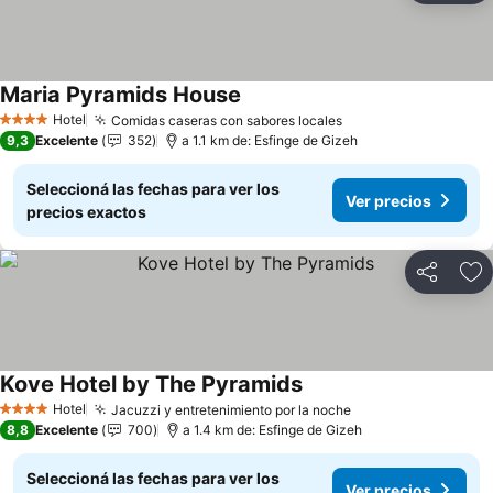
Maria Pyramids House
Ver precios
Hotel
Comidas caseras con sabores locales
Ver precios
4 Estrellas
9,3
Excelente
352
a 1.1 km de: Esfinge de Gizeh
Seleccioná las fechas para ver los
Ver precios
precios exactos
Compartir
Añ
Kove Hotel by The Pyramids
Ver precios
Hotel
Jacuzzi y entretenimiento por la noche
Ver precios
4 Estrellas
8,8
Excelente
700
a 1.4 km de: Esfinge de Gizeh
Seleccioná las fechas para ver los
Ver precios