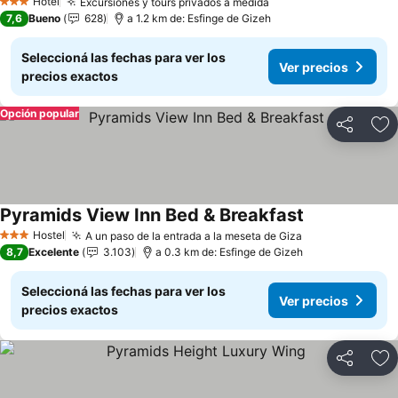
Hotel
Excursiones y tours privados a medida
Ver precios
3 Estrellas
7,6
Bueno
628
a 1.2 km de: Esfinge de Gizeh
Seleccioná las fechas para ver los
Ver precios
precios exactos
Opción popular
Compartir
Añ
Pyramids View Inn Bed & Breakfast
Ver precios
Hostel
A un paso de la entrada a la meseta de Giza
Ver precios
3 Estrellas
8,7
Excelente
3.103
a 0.3 km de: Esfinge de Gizeh
Seleccioná las fechas para ver los
Ver precios
precios exactos
Compartir
Añ