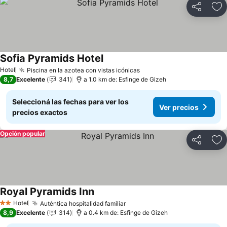
Compartir
Añ
Sofia Pyramids Hotel
Ver precios
Hotel
Piscina en la azotea con vistas icónicas
Ver precios
8,7
Excelente
341
a 1.0 km de: Esfinge de Gizeh
Seleccioná las fechas para ver los
Ver precios
precios exactos
Opción popular
Compartir
Añ
Royal Pyramids Inn
Ver precios
Hotel
Auténtica hospitalidad familiar
Ver precios
2 Estrellas
8,9
Excelente
314
a 0.4 km de: Esfinge de Gizeh