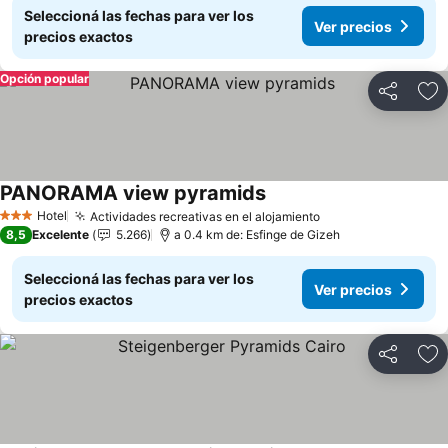
Seleccioná las fechas para ver los
Ver precios
precios exactos
Opción popular
Compartir
Añ
PANORAMA view pyramids
Ver precios
Hotel
Actividades recreativas en el alojamiento
Ver precios
3 Estrellas
8,5
Excelente
5.266
a 0.4 km de: Esfinge de Gizeh
Seleccioná las fechas para ver los
Ver precios
precios exactos
Compartir
Añ