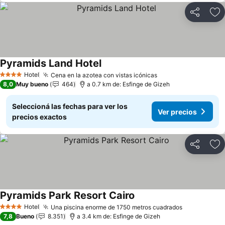
Compartir
Añ
Pyramids Land Hotel
Ver precios
Hotel
Cena en la azotea con vistas icónicas
Ver precios
4 Estrellas
8,0
Muy bueno
464
a 0.7 km de: Esfinge de Gizeh
Seleccioná las fechas para ver los
Ver precios
precios exactos
Compartir
Añ
Pyramids Park Resort Cairo
Ver precios
Hotel
Una piscina enorme de 1750 metros cuadrados
Ver precios
4 Estrellas
7,8
Bueno
8.351
a 3.4 km de: Esfinge de Gizeh