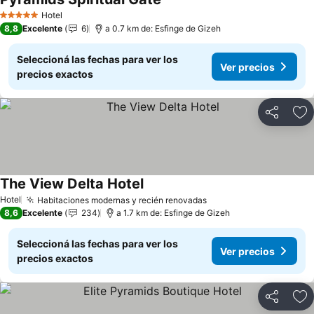
Ver precios
Hotel
5 Estrellas
8,8
Excelente
6
a 0.7 km de: Esfinge de Gizeh
Seleccioná las fechas para ver los
Ver precios
precios exactos
Compartir
Añ
The View Delta Hotel
Ver precios
Hotel
Habitaciones modernas y recién renovadas
Ver precios
8,6
Excelente
234
a 1.7 km de: Esfinge de Gizeh
Seleccioná las fechas para ver los
Ver precios
precios exactos
Compartir
Añ