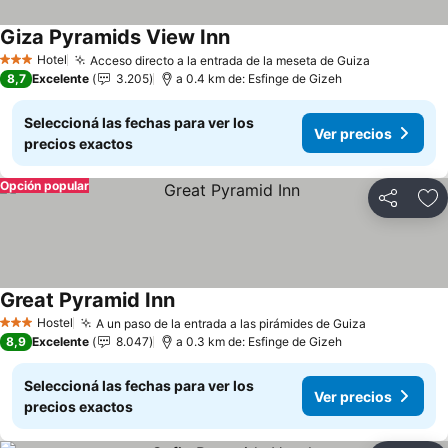
Giza Pyramids View Inn
Ver precios
Hotel
Acceso directo a la entrada de la meseta de Guiza
Ver precio
3 Estrellas
8,7
Excelente
3.205
a 0.4 km de: Esfinge de Gizeh
Seleccioná las fechas para ver los
Ver precios
precios exactos
Opción popular
Compartir
Añ
Great Pyramid Inn
Ver precios
Hostel
A un paso de la entrada a las pirámides de Guiza
Ver precio
3 Estrellas
8,9
Excelente
8.047
a 0.3 km de: Esfinge de Gizeh
Seleccioná las fechas para ver los
Ver precios
precios exactos