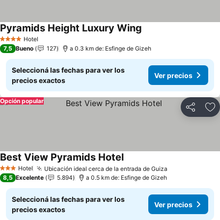
Pyramids Height Luxury Wing
Ver precios
Hotel
4 Estrellas
7,5
Bueno
127
a 0.3 km de: Esfinge de Gizeh
Seleccioná las fechas para ver los
Ver precios
precios exactos
Opción popular
Compartir
Añ
Best View Pyramids Hotel
Ver precios
Hotel
Ubicación ideal cerca de la entrada de Guiza
Ver precios
3 Estrellas
8,5
Excelente
5.894
a 0.5 km de: Esfinge de Gizeh
Seleccioná las fechas para ver los
Ver precios
precios exactos