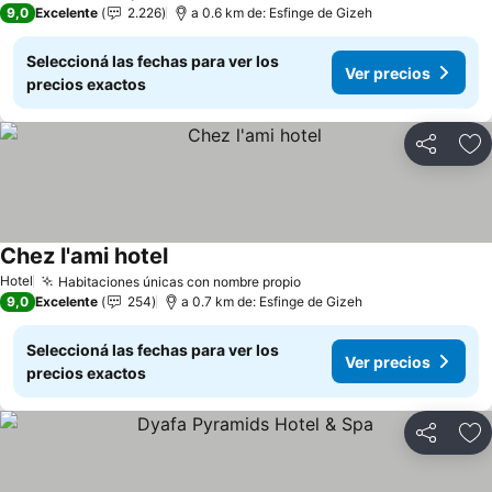
9,0
Excelente
2.226
a 0.6 km de: Esfinge de Gizeh
Seleccioná las fechas para ver los
Ver precios
precios exactos
Compartir
Añ
Chez l'ami hotel
Ver precios
Hotel
Habitaciones únicas con nombre propio
Ver precios
9,0
Excelente
254
a 0.7 km de: Esfinge de Gizeh
Seleccioná las fechas para ver los
Ver precios
precios exactos
Compartir
Añ