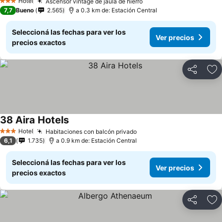
Hotel
Ascensor vintage de jaula de hierro
3 Estrellas
7,7
Bueno
2.565
a 0.3 km de: Estación Central
Seleccioná las fechas para ver los
Ver precios
precios exactos
Compartir
Añ
38 Aira Hotels
Hotel
Habitaciones con balcón privado
3 Estrellas
6,1
1.735
a 0.9 km de: Estación Central
Seleccioná las fechas para ver los
Ver precios
precios exactos
Compartir
Añ