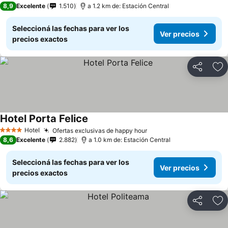
8,9
Excelente
1.510
a 1.2 km de: Estación Central
Seleccioná las fechas para ver los
Ver precios
precios exactos
Compartir
Añ
Hotel Porta Felice
Hotel
Ofertas exclusivas de happy hour
4 Estrellas
8,6
Excelente
2.882
a 1.0 km de: Estación Central
Seleccioná las fechas para ver los
Ver precios
precios exactos
Compartir
Añ