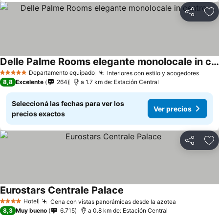
Compartir
Añ
Delle Palme Rooms elegante monolocale in centro
Departamento equipado
Interiores con estilo y acogedores
5 Estrellas
8,8
Excelente
264
a 1.7 km de: Estación Central
Seleccioná las fechas para ver los
Ver precios
precios exactos
Compartir
Añ
Eurostars Centrale Palace
Hotel
Cena con vistas panorámicas desde la azotea
4 Estrellas
8,3
Muy bueno
6.715
a 0.8 km de: Estación Central