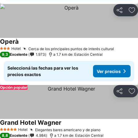
Compartir
Añ
Operà
Hotel
Cerca de los principales puntos de interés cultural
3 Estrellas
9,3
Excelente
1.973
a 1.7 km de: Estación Central
Seleccioná las fechas para ver los
Ver precios
precios exactos
Opción popular
Compartir
Añ
Grand Hotel Wagner
Hotel
Elegantes bares americano y de piano
5 Estrellas
8,8
Excelente
4.984
a 1.7 km de: Estación Central