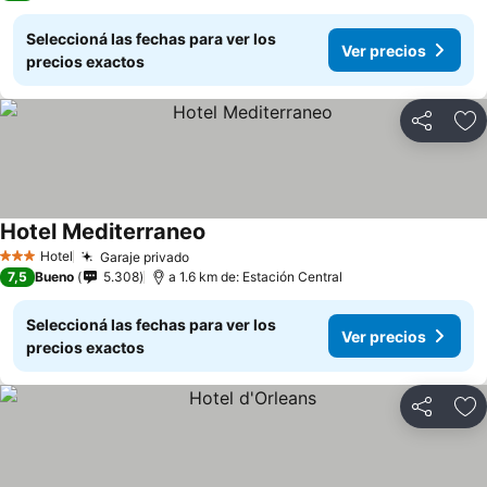
Seleccioná las fechas para ver los
Ver precios
precios exactos
Compartir
Añ
Hotel Mediterraneo
Hotel
Garaje privado
3 Estrellas
7,5
Bueno
5.308
a 1.6 km de: Estación Central
Seleccioná las fechas para ver los
Ver precios
precios exactos
Compartir
Añ