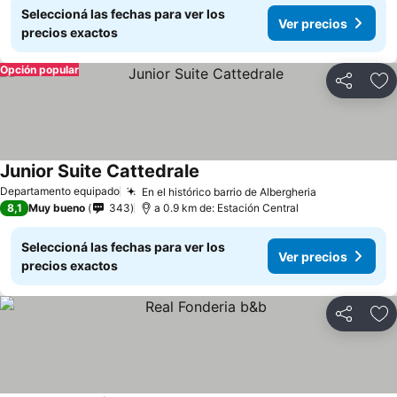
Seleccioná las fechas para ver los
Ver precios
precios exactos
Opción popular
Compartir
Añ
Junior Suite Cattedrale
Departamento equipado
En el histórico barrio de Albergheria
8,1
Muy bueno
343
a 0.9 km de: Estación Central
Seleccioná las fechas para ver los
Ver precios
precios exactos
Compartir
Añ