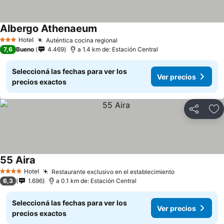
Albergo Athenaeum
Hotel
Auténtica cocina regional
3 Estrellas
7,6
Bueno
4.469
a 1.4 km de: Estación Central
Seleccioná las fechas para ver los
Ver precios
precios exactos
Compartir
Añ
55 Aira
Hotel
Restaurante exclusivo en el establecimiento
4 Estrellas
6,3
1.696
a 0.1 km de: Estación Central
Seleccioná las fechas para ver los
Ver precios
precios exactos