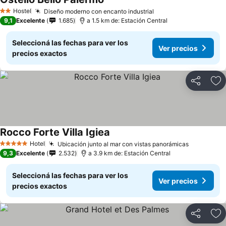
Hostel
Diseño moderno con encanto industrial
2 Estrellas
9,1
Excelente
1.685
a 1.5 km de: Estación Central
Seleccioná las fechas para ver los
Ver precios
precios exactos
Compartir
Añ
Rocco Forte Villa Igiea
Hotel
Ubicación junto al mar con vistas panorámicas
5 Estrellas
9,3
Excelente
2.532
a 3.9 km de: Estación Central
Seleccioná las fechas para ver los
Ver precios
precios exactos
Compartir
Añ