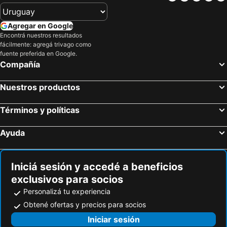
La Loggia
Mercado de La Vucciria
Iglesia del Santísimo Salvador
Jardín Garibaldi
Agregar en Google
Plaza de la Kalsa
Palacio Chiaramonte - Steri
Encontrá nuestros resultados
fácilmente: agregá trivago como
San Leone Rapisardi
Villa Falcone e Morvillo
fuente preferida en Google.
Spiaggia di Capaci
Spiaggia Falconara
Compañía
Pozza dei Fanghi
Orto Botanico
Nuestros productos
Iglesia de San José
Spiaggia delle Fumarole
Lido Fiori
Mazzaforno
Términos y políticas
Reserva Natural Orientada Salinas de Trapani y Paceco
Punta Braccetto
Ayuda
Vulcano Acque Termali
Punta Tramontana
Iniciá sesión y accedé a beneficios
exclusivos para socios
Personalizá tu experiencia
Obtené ofertas y precios para socios
Iniciar sesión