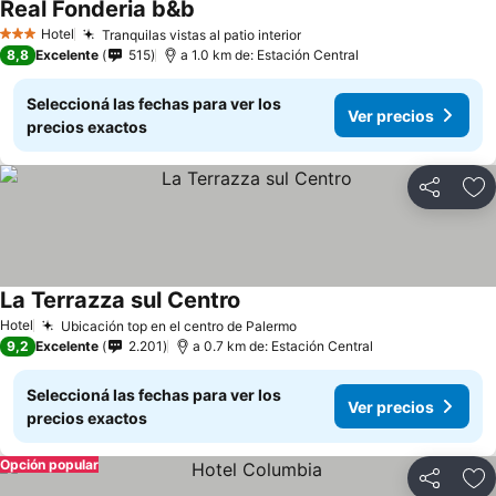
Real Fonderia b&b
Hotel
Tranquilas vistas al patio interior
3 Estrellas
8,8
Excelente
515
a 1.0 km de: Estación Central
Seleccioná las fechas para ver los
Ver precios
precios exactos
Compartir
Añ
La Terrazza sul Centro
Hotel
Ubicación top en el centro de Palermo
9,2
Excelente
2.201
a 0.7 km de: Estación Central
Seleccioná las fechas para ver los
Ver precios
precios exactos
Opción popular
Compartir
Añ