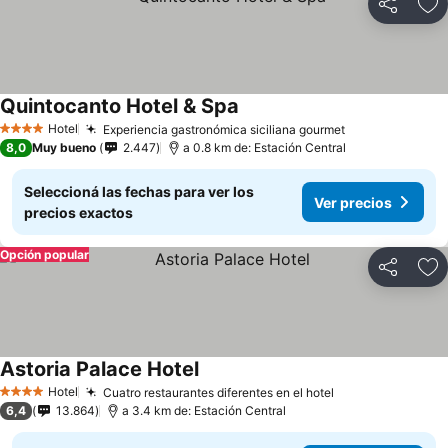
Compartir
Añ
Quintocanto Hotel & Spa
Hotel
Experiencia gastronómica siciliana gourmet
4 Estrellas
8,0
Muy bueno
2.447
a 0.8 km de: Estación Central
Seleccioná las fechas para ver los
Ver precios
precios exactos
Opción popular
Compartir
Añ
Astoria Palace Hotel
Hotel
Cuatro restaurantes diferentes en el hotel
4 Estrellas
6,4
13.864
a 3.4 km de: Estación Central