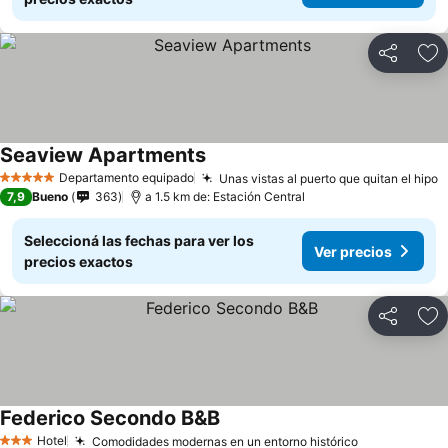
Compartir
Añ
Seaview Apartments
Departamento equipado
Unas vistas al puerto que quitan el hipo
5 Estrellas
7,9
Bueno
363
a 1.5 km de: Estación Central
Seleccioná las fechas para ver los
Ver precios
precios exactos
Compartir
Añ
Federico Secondo B&B
Hotel
Comodidades modernas en un entorno histórico
3 Estrellas