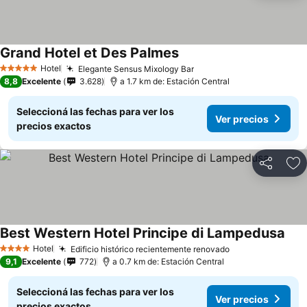
Grand Hotel et Des Palmes
Hotel
Elegante Sensus Mixology Bar
5 Estrellas
8,8
Excelente
3.628
a 1.7 km de: Estación Central
Seleccioná las fechas para ver los
Ver precios
precios exactos
Compartir
Añ
Best Western Hotel Principe di Lampedusa
Hotel
Edificio histórico recientemente renovado
4 Estrellas
9,1
Excelente
772
a 0.7 km de: Estación Central
Seleccioná las fechas para ver los
Ver precios
precios exactos