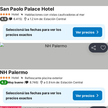
San Paolo Palace Hotel
Hotel
Habitaciones con vistas cautivadoras al mar
4 Estrellas
6,9
6.415
a 1.2 km de: Estación Central
Seleccioná las fechas para ver los
Ver precios
precios exactos
Compartir
Añ
NH Palermo
Hotel
Refrescante piscina exterior
4 Estrellas
8,2
Muy bueno
8.746
a 0.9 km de: Estación Central
Seleccioná las fechas para ver los
Ver precios
precios exactos