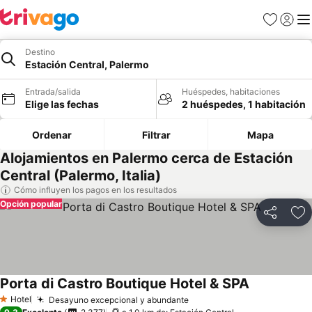
Favoritos
Iniciar 
Me
Destino
Estación Central, Palermo
Entrada/salida
Huéspedes, habitaciones
Elige las fechas
2 huéspedes, 1 habitación
Ordenar
Filtrar
Mapa
Alojamientos en Palermo cerca de Estación
Central (Palermo, Italia)
Cómo influyen los pagos en los resultados
Opción popular
Compartir
Añ
Porta di Castro Boutique Hotel & SPA
Hotel
Desayuno excepcional y abundante
1 Estrellas