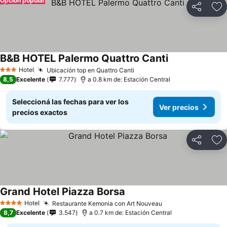
Opción popular
Compartir
Añ
B&B HOTEL Palermo Quattro Canti
Hotel
Ubicación top en Quattro Canti
3 Estrellas
8,5
Excelente
7.777
a 0.8 km de: Estación Central
Seleccioná las fechas para ver los
Ver precios
precios exactos
Compartir
Añ
Grand Hotel Piazza Borsa
Hotel
Restaurante Kemonia con Art Nouveau
4 Estrellas
8,7
Excelente
3.547
a 0.7 km de: Estación Central