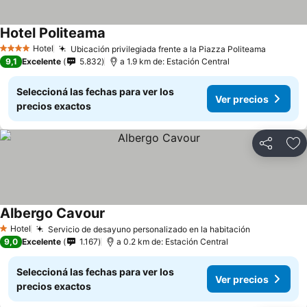
Hotel Politeama
Hotel
Ubicación privilegiada frente a la Piazza Politeama
4 Estrellas
9,1
Excelente
5.832
a 1.9 km de: Estación Central
Seleccioná las fechas para ver los
Ver precios
precios exactos
Compartir
Añ
Albergo Cavour
Hotel
Servicio de desayuno personalizado en la habitación
1 Estrellas
9,0
Excelente
1.167
a 0.2 km de: Estación Central
Seleccioná las fechas para ver los
Ver precios
precios exactos