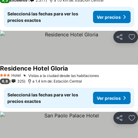
9,3
Excelente
2.377
a 1.0 km de: Estación Central
Seleccioná las fechas para ver los
Ver precios
precios exactos
Compartir
Añ
Residence Hotel Gloria
Hotel
Vistas a la ciudad desde las habitaciones
3 Estrellas
6,8
325
a 1.4 km de: Estación Central
Seleccioná las fechas para ver los
Ver precios
precios exactos
Compartir
Añ