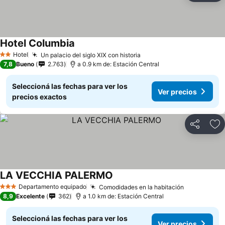
Hotel Columbia
Hotel
Un palacio del siglo XIX con historia
2 Estrellas
7,8
Bueno
2.763
a 0.9 km de: Estación Central
Seleccioná las fechas para ver los
Ver precios
precios exactos
Compartir
Añ
LA VECCHIA PALERMO
Departamento equipado
Comodidades en la habitación
3 Estrellas
8,9
Excelente
362
a 1.0 km de: Estación Central
Seleccioná las fechas para ver los
Ver precios