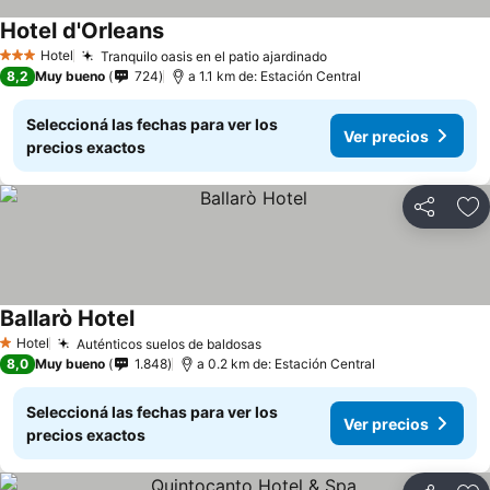
Hotel d'Orleans
Hotel
Tranquilo oasis en el patio ajardinado
3 Estrellas
8,2
Muy bueno
724
a 1.1 km de: Estación Central
Seleccioná las fechas para ver los
Ver precios
precios exactos
Compartir
Añ
Ballarò Hotel
Hotel
Auténticos suelos de baldosas
1 Estrellas
8,0
Muy bueno
1.848
a 0.2 km de: Estación Central
Seleccioná las fechas para ver los
Ver precios
precios exactos