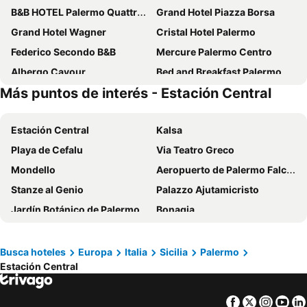
B&B HOTEL Palermo Quattro Canti
Grand Hotel Piazza Borsa
Grand Hotel Wagner
Cristal Hotel Palermo
Federico Secondo B&B
Mercure Palermo Centro
Albergo Cavour
Bed and Breakfast Palermo Centro
Más puntos de interés - Estación Central
B&B I Cinque Continenti
Rocco Forte Villa Igiea
Saracen Sands Hotel & Congress Centre
Hotel Villa D'Amato
Estación Central
Kalsa
Albergo Athenaeum
Hotel Politeama
Playa de Cefalu
Via Teatro Greco
La Serenissima Hotel
Hotel del Centro
Mondello
Aeropuerto de Palermo Falcone y Borsellino
Hotel Crisol Europa
Best Western Ai Cavalieri Hotel
Stanze al Genio
Palazzo Ajutamicristo
Ballarò Hotel
Hotel Vecchio Borgo
Jardín Botánico de Palermo
Bonagia
BB 10 Serpotta - Palazzo Riolo & Restaurant
Colors B&B
Iglesia de Santa María del Espasmo
Albergaria
Casa Vittoria
San Cataldo
Villa Giulia
Busca hoteles
Europa
Italia
Sicilia
Palermo
Estación Central
Fuente Pretoria
Palacio Mirto
Palermo's Historical Centre
Quattro Canti
Facebook
Twitter
Insta
Yo