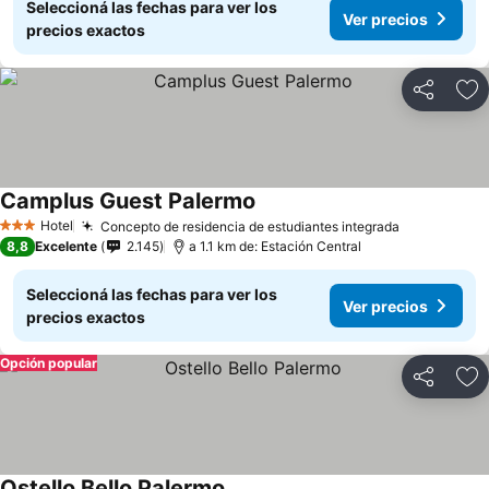
Seleccioná las fechas para ver los
Ver precios
precios exactos
Compartir
Añ
Camplus Guest Palermo
Hotel
Concepto de residencia de estudiantes integrada
3 Estrellas
8,8
Excelente
2.145
a 1.1 km de: Estación Central
Seleccioná las fechas para ver los
Ver precios
precios exactos
Opción popular
Compartir
Añ
Ostello Bello Palermo