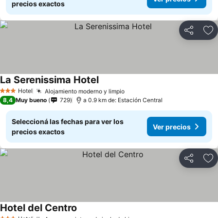
precios exactos
Compartir
Añ
La Serenissima Hotel
Hotel
Alojamiento moderno y limpio
3 Estrellas
8,4
Muy bueno
729
a 0.9 km de: Estación Central
Seleccioná las fechas para ver los
Ver precios
precios exactos
Compartir
Añ
Hotel del Centro