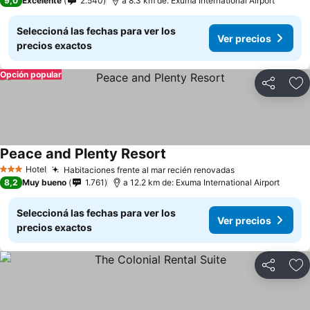
9,0
Excelente
2.540
a 8.3 km de: Exuma International Airport
Seleccioná las fechas para ver los
Ver precios
precios exactos
Opción popular
Compartir
Añ
Peace and Plenty Resort
Hotel
Habitaciones frente al mar recién renovadas
3 Estrellas
8,2
Muy bueno
1.761
a 12.2 km de: Exuma International Airport
Seleccioná las fechas para ver los
Ver precios
precios exactos
Compartir
Añ