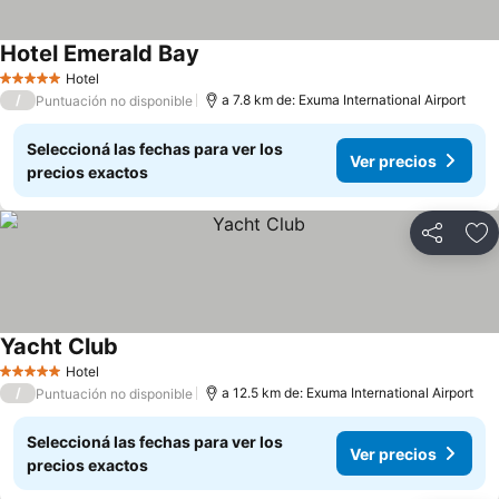
Hotel Emerald Bay
Hotel
5 Estrellas
/
a 7.8 km de: Exuma International Airport
Puntuación no disponible
Seleccioná las fechas para ver los
Ver precios
precios exactos
Compartir
Añ
Yacht Club
Hotel
5 Estrellas
/
a 12.5 km de: Exuma International Airport
Puntuación no disponible
Seleccioná las fechas para ver los
Ver precios
precios exactos