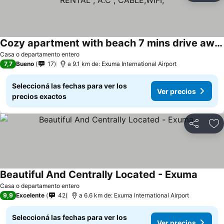
Cozy apartment with beach 7 mins drive away. JEEP RENTAL , A.C , CABLE,WIFI,
Casa o departamento entero
7,7
Bueno
17
a 9.1 km de: Exuma International Airport
Seleccioná las fechas para ver los
Ver precios
precios exactos
Compartir
Añ
Beautiful And Centrally Located - Exuma
Casa o departamento entero
9,9
Excelente
42
a 6.6 km de: Exuma International Airport
Seleccioná las fechas para ver los
Ver precios