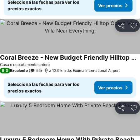
Seleccioná las fechas para ver los
Ver precios
precios exactos
Compartir
Añ
Coral Breeze - New Budget Friendly Hilltop Ocean View Villa Near Everything!
Casa o departamento entero
9,3
Excelente
56
a 12.9 km de: Exuma International Airport
Seleccioná las fechas para ver los
Ver precios
precios exactos
Compartir
Añ
Luxury 5 Bedroom Home With Private Beach & Pool