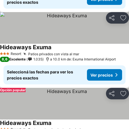
precios exactos
Compartir
Añ
Hideaways Exuma
Resort
Patios privados con vista al mar
3 Estrellas
8,6
Excelente
1.035
a 10.0 km de: Exuma International Airport
Seleccioná las fechas para ver los
Ver precios
precios exactos
Opción popular
Compartir
Añ
Hideaways Exuma