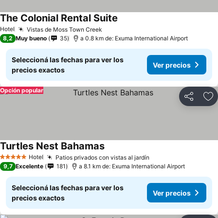
The Colonial Rental Suite
Hotel
Vistas de Moss Town Creek
8,2
Muy bueno
35
a 0.8 km de: Exuma International Airport
Seleccioná las fechas para ver los
Ver precios
precios exactos
Opción popular
Compartir
Añ
Turtles Nest Bahamas
Hotel
Patios privados con vistas al jardín
5 Estrellas
9,7
Excelente
181
a 8.1 km de: Exuma International Airport
Seleccioná las fechas para ver los
Ver precios
precios exactos