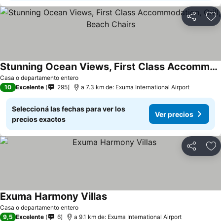
Compartir
Añ
Stunning Ocean Views, First Class Accommodation, Grill, Beach Chairs
Casa o departamento entero
10
Excelente
295
a 7.3 km de: Exuma International Airport
Seleccioná las fechas para ver los
Ver precios
precios exactos
Compartir
Añ
Exuma Harmony Villas
Casa o departamento entero
9,5
Excelente
6
a 9.1 km de: Exuma International Airport