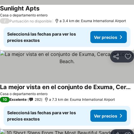
Sunlight Apts
Casa o departamento entero
/
a 3.4 km de: Exuma International Airport
Puntuación no disponible
Seleccioná las fechas para ver los
Ver precios
precios exactos
Compartir
Añ
La mejor vista en el conjunto de Exuma, Cerca de Lovely Beach.
Casa o departamento entero
10
Excelente
282
a 7.3 km de: Exuma International Airport
Seleccioná las fechas para ver los
Ver precios
precios exactos