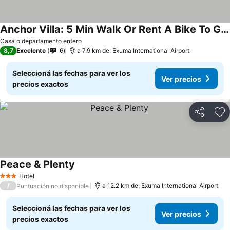
Anchor Villa: 5 Min Walk Or Rent A Bike To Go To Turtle Beach.
Casa o departamento entero
8,7
Excelente
6
a 7.9 km de: Exuma International Airport
Seleccioná las fechas para ver los
Ver precios
precios exactos
Compartir
Añ
Peace & Plenty
Hotel
3 Estrellas
/
a 12.2 km de: Exuma International Airport
Puntuación no disponible
Seleccioná las fechas para ver los
Ver precios
precios exactos