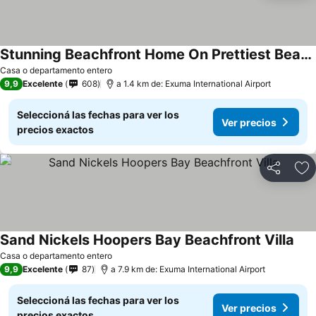
Stunning Beachfront Home On Prettiest Beach In Exuma
Casa o departamento entero
9,9
Excelente
608
a 1.4 km de: Exuma International Airport
Seleccioná las fechas para ver los
Ver precios
precios exactos
Compartir
Añ
Sand Nickels Hoopers Bay Beachfront Villa
Casa o departamento entero
9,9
Excelente
87
a 7.9 km de: Exuma International Airport
Seleccioná las fechas para ver los
Ver precios
precios exactos