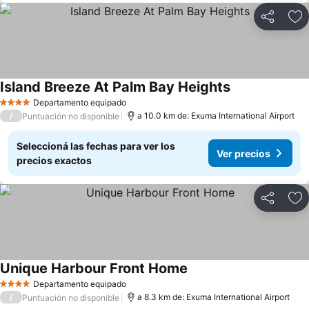
Compartir
Añ
Island Breeze At Palm Bay Heights
Departamento equipado
4 Estrellas
/
a 10.0 km de: Exuma International Airport
Puntuación no disponible
Seleccioná las fechas para ver los
Ver precios
precios exactos
Compartir
Añ
Unique Harbour Front Home
Departamento equipado
4 Estrellas
/
a 8.3 km de: Exuma International Airport
Puntuación no disponible