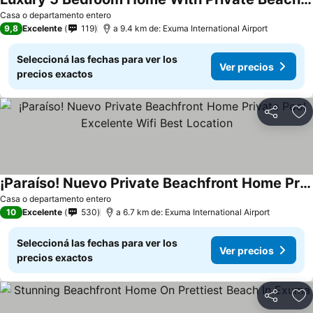
Casa o departamento entero
9,8
Excelente
119
a 9.4 km de: Exuma International Airport
Seleccioná las fechas para ver los
Ver precios
precios exactos
Compartir
Añ
¡Paraíso! Nuevo Private Beachfront Home Private Pool Excelente Wifi Best Location
Casa o departamento entero
10
Excelente
530
a 6.7 km de: Exuma International Airport
Seleccioná las fechas para ver los
Ver precios
precios exactos
Compartir
Añ