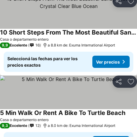
Compartir
Añ
10 Short Steps From The Most Beautiful Sandy Beach & Crystal Clear Blue Ocean
Casa o departamento entero
9,9
Excelente
16
a 8.8 km de: Exuma International Airport
Seleccioná las fechas para ver los
Ver precios
precios exactos
Compartir
Añ
5 Min Walk Or Rent A Bike To Turtle Beach
Casa o departamento entero
9,3
Excelente
12
a 8.0 km de: Exuma International Airport