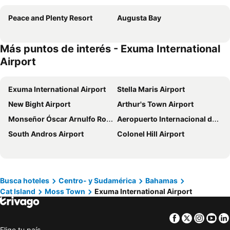
Peace and Plenty Resort
Augusta Bay
Más puntos de interés - Exuma International
Airport
Exuma International Airport
Stella Maris Airport
New Bight Airport
Arthur's Town Airport
Monseñor Óscar Arnulfo Romero International Airport
Aeropuerto Internacional de Rock Sound
South Andros Airport
Colonel Hill Airport
Busca hoteles
Centro- y Sudamérica
Bahamas
Cat Island
Moss Town
Exuma International Airport
Facebook
Twitter
Insta
Yo
Elige tu país