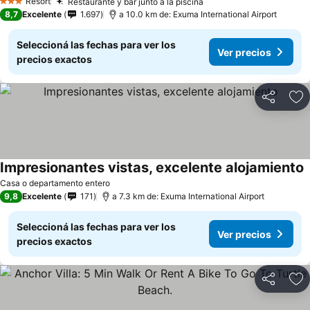
Resort
Restaurante y bar junto a la piscina
3 Estrellas
8,7
Excelente
1.697
a 10.0 km de: Exuma International Airport
Seleccioná las fechas para ver los
Ver precios
precios exactos
Compartir
Añ
Impresionantes vistas, excelente alojamiento
Casa o departamento entero
9,8
Excelente
171
a 7.3 km de: Exuma International Airport
Seleccioná las fechas para ver los
Ver precios
precios exactos
Compartir
Añ