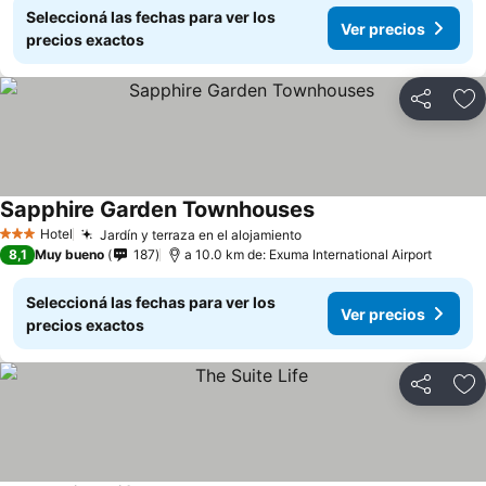
Seleccioná las fechas para ver los
Ver precios
precios exactos
Compartir
Añ
Sapphire Garden Townhouses
Hotel
Jardín y terraza en el alojamiento
3 Estrellas
8,1
Muy bueno
187
a 10.0 km de: Exuma International Airport
Seleccioná las fechas para ver los
Ver precios
precios exactos
Compartir
Añ