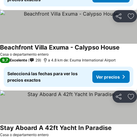
Compartir
Añ
Beachfront Villa Exuma - Calypso House
Casa o departamento entero
9,7
Excelente
29
a 4.8 km de: Exuma International Airport
Seleccioná las fechas para ver los
Ver precios
precios exactos
Compartir
Añ
Stay Aboard A 42ft Yacht In Paradise
Casa o departamento entero