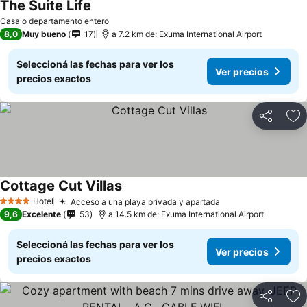
The Suite Life
Casa o departamento entero
8,0
Muy bueno
17
a 7.2 km de: Exuma International Airport
Seleccioná las fechas para ver los
Ver precios
precios exactos
Compartir
Añ
Cottage Cut Villas
Hotel
Acceso a una playa privada y apartada
4 Estrellas
9,6
Excelente
53
a 14.5 km de: Exuma International Airport
Seleccioná las fechas para ver los
Ver precios
precios exactos
Compartir
Añ