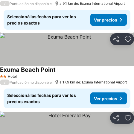
/
a 9.1 km de: Exuma International Airport
Puntuación no disponible
Seleccioná las fechas para ver los
Ver precios
precios exactos
Compartir
Añ
Exuma Beach Point
Hotel
2 Estrellas
/
a 17.9 km de: Exuma International Airport
Puntuación no disponible
Seleccioná las fechas para ver los
Ver precios
precios exactos
Compartir
Añ