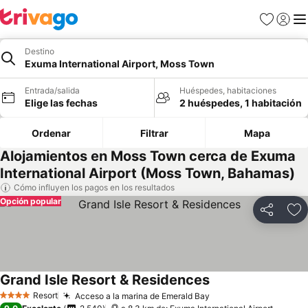
Favoritos
Iniciar 
Me
Destino
Exuma International Airport, Moss Town
Entrada/salida
Huéspedes, habitaciones
Elige las fechas
2 huéspedes, 1 habitación
Ordenar
Filtrar
Mapa
Alojamientos en Moss Town cerca de Exuma
International Airport (Moss Town, Bahamas)
Cómo influyen los pagos en los resultados
Opción popular
Compartir
Añ
Grand Isle Resort & Residences
Resort
Acceso a la marina de Emerald Bay
4 Estrellas