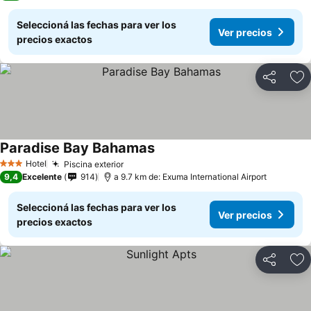
Seleccioná las fechas para ver los
Ver precios
precios exactos
Compartir
Añ
Paradise Bay Bahamas
Hotel
Piscina exterior
3 Estrellas
9,4
Excelente
914
a 9.7 km de: Exuma International Airport
Seleccioná las fechas para ver los
Ver precios
precios exactos
Compartir
Añ