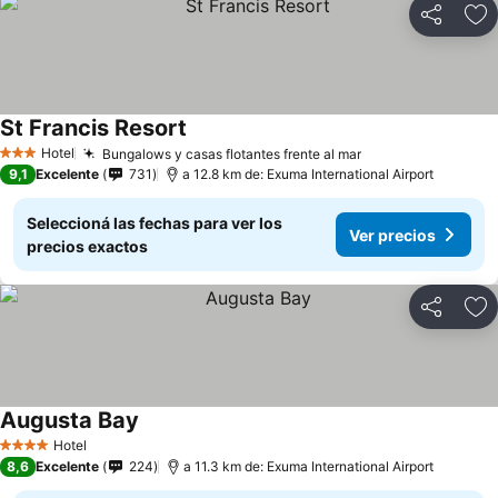
Compartir
Añ
St Francis Resort
Hotel
Bungalows y casas flotantes frente al mar
3 Estrellas
9,1
Excelente
731
a 12.8 km de: Exuma International Airport
Seleccioná las fechas para ver los
Ver precios
precios exactos
Compartir
Añ
Augusta Bay
Hotel
4 Estrellas
8,6
Excelente
224
a 11.3 km de: Exuma International Airport