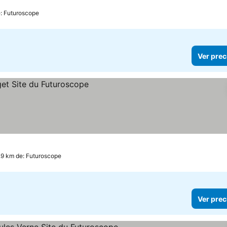
ellas
Ver precios
e: Futuroscope
Ver prec
.9 km de: Futuroscope
Ver prec