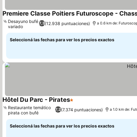
Premiere Classe Poitiers Futuroscope - Chas
Desayuno bufé
(12.938 puntuaciones)
7,3
a 0.6 km de: Futurosco
variado
Ver precios
Seleccioná las fechas para ver los precios exactos
Hôtel Du Parc - Pirates
1 Estrellas
Ver precios
Restaurante temático
(7.374 puntuaciones)
7,2
a 1.0 km de: Fu
pirata con bufé
Ver precios
Seleccioná las fechas para ver los precios exactos