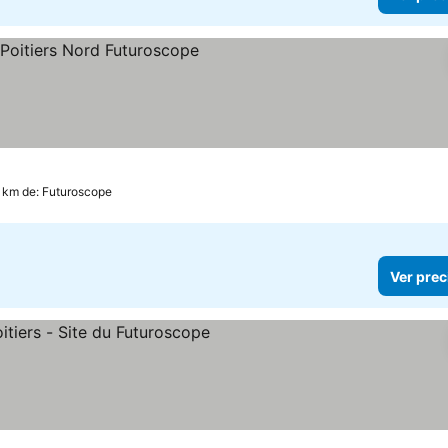
s
ecios
8 km de: Futuroscope
Ver prec