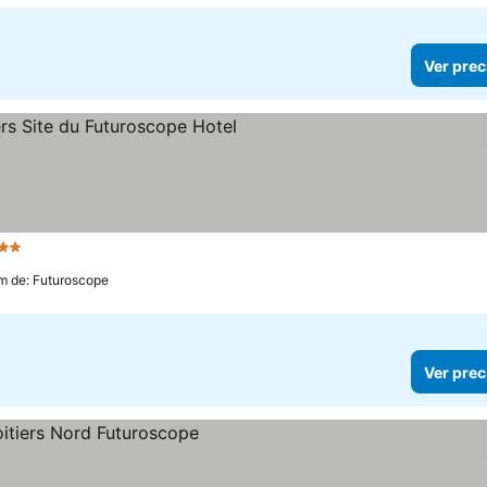
Ver prec
strellas
Ver precios
km de: Futuroscope
Ver prec