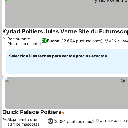
Kyriad Poitiers Jules Verne Site du Futurosc
Restaurante
Bueno
(12.664 puntuaciones)
7,8
a 1.0 km de
Pirates en el hotel
Ver precios
Seleccioná las fechas para ver los precios exactos
Quick Palace Poitiers
1 Estrellas
Ver precios
Alojamiento que
(3.091 puntuaciones)
6,8
a 1.0 km de: Fut
admite mascotas