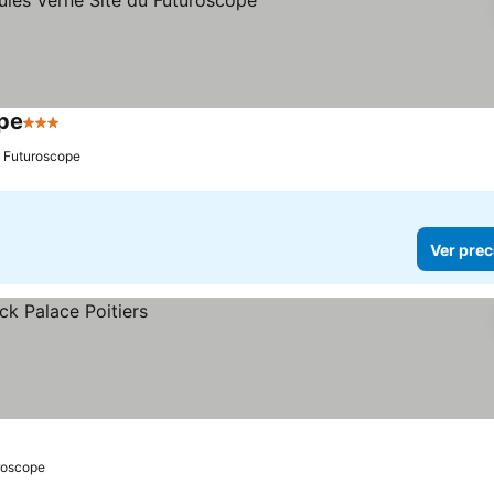
ope
3 Estrellas
Ver precios
: Futuroscope
Ver prec
uroscope