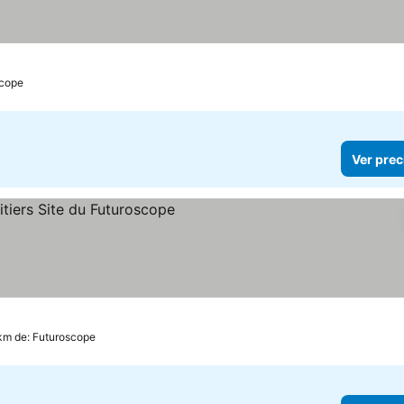
scope
Ver prec
precios
 km de: Futuroscope