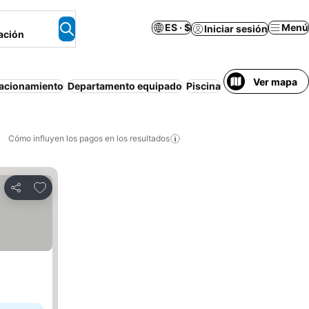
ES · $
Menú
Iniciar sesión
ación
Ver mapa
acionamiento
Departamento equipado
Piscina
Restaurante
Casa
Cómo influyen los pagos en los resultados
Añadir a favoritos
Compartir