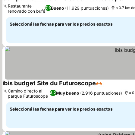
3 Estr
Restaurante
Bueno
(11.929 puntuaciones)
7,9
a 0.7 km d
renovado con bufé
Ver precios
Seleccioná las fechas para ver los precios exactos
ibis budget Site du Futuroscope
2 Estrellas
Ver precios
Camino directo al
Muy bueno
(2.916 puntuaciones)
8,2
a 0
parque Futuroscope
Ver precios
Seleccioná las fechas para ver los precios exactos