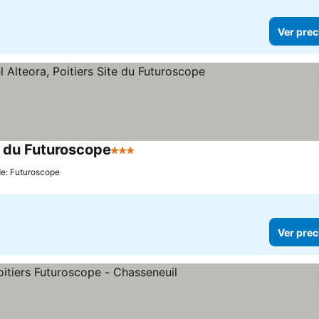
Ver prec
te du Futuroscope
3 Estrellas
Ver precios
de: Futuroscope
Ver prec