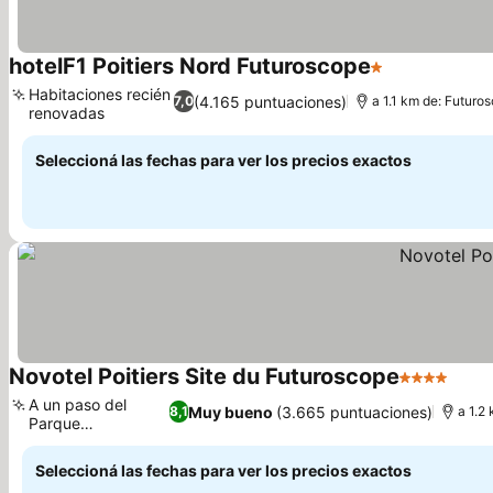
hotelF1 Poitiers Nord Futuroscope
1 Estrellas
Ver precios
Habitaciones recién
(4.165 puntuaciones)
7,0
a 1.1 km de: Futuro
renovadas
Ver precios
Seleccioná las fechas para ver los precios exactos
Novotel Poitiers Site du Futuroscope
4 Estrellas
Ver 
A un paso del
Muy bueno
(3.665 puntuaciones)
8,1
a 1.2
Parque
Ver precios
Futuroscope
Seleccioná las fechas para ver los precios exactos