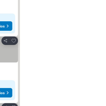
ios
Añadir a favoritos
Compartir
ios