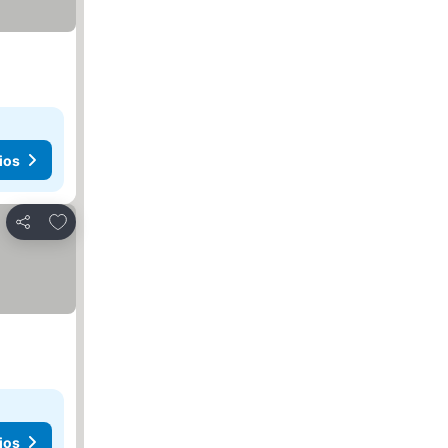
ios
Añadir a favoritos
Compartir
ios