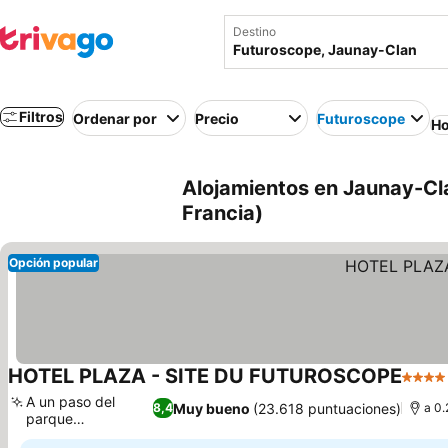
Destino
Filtros
Ordenar por
Precio
Futuroscope
Ho
Alojamientos en Jaunay-Cl
Francia)
Opción popular
HOTEL PLAZA - SITE DU FUTUROSCOPE
4 Estr
A un paso del
Muy bueno
(23.618 puntuaciones)
8,4
a 0.
parque
Ver precios
Futuroscope