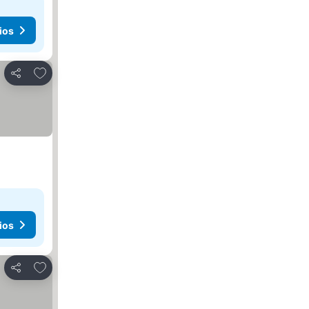
ios
Añadir a favoritos
Compartir
ios
Añadir a favoritos
Compartir