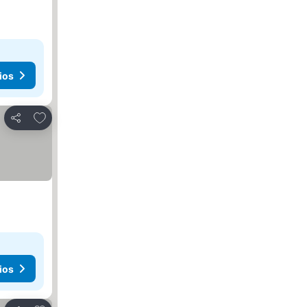
ios
Añadir a favoritos
Compartir
ios