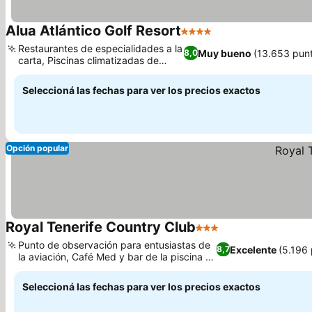
Alua Atlántico Golf Resort
4 Estrellas
Ver precios
Restaurantes de especialidades a la
Muy bueno
(13.653 pun
8,0
carta, Piscinas climatizadas de
Ver precios
agua dulce
Seleccioná las fechas para ver los precios exactos
Opción popular
Royal Tenerife Country Club
3 Estrellas
Ver precios
Punto de observación para entusiastas de
Excelente
(5.196
8,7
la aviación, Café Med y bar de la piscina en
Ver precios
el alojamiento
Seleccioná las fechas para ver los precios exactos