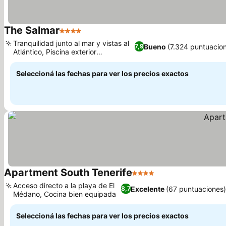
The Salmar
4 Estrellas
Ver precios
Tranquilidad junto al mar y vistas al
Bueno
(7.324 puntuacio
7,9
Atlántico, Piscina exterior
Ver precios
climatizada
Seleccioná las fechas para ver los precios exactos
Apartment South Tenerife
4 Estrellas
Ver precios
Acceso directo a la playa de El
Excelente
(67 puntuaciones
8,7
Médano, Cocina bien equipada
Ver precios
Seleccioná las fechas para ver los precios exactos