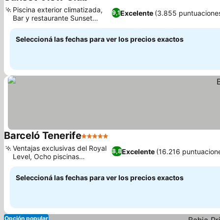
3 Estrellas
Ver precios
Piscina exterior climatizada,
Excelente
(3.855 puntuacione
9,1
Bar y restaurante Sunset
Ver precios
Tapas
Seleccioná las fechas para ver los precios exactos
Barceló Tenerife
5 Estrellas
Ver precios
Ventajas exclusivas del Royal
Excelente
(16.216 puntuacion
8,8
Level, Ocho piscinas
Ver precios
diferentes
Seleccioná las fechas para ver los precios exactos
Opción popular