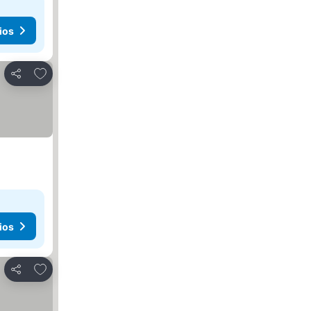
ios
Añadir a favoritos
Compartir
ios
Añadir a favoritos
Compartir