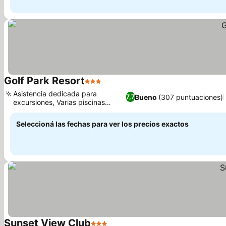
Golf Park Resort
3 Estrellas
Ver precios
Asistencia dedicada para
Bueno
(307 puntuaciones)
7,7
excursiones, Varias piscinas
Ver precios
exteriores
Seleccioná las fechas para ver los precios exactos
Sunset View Club