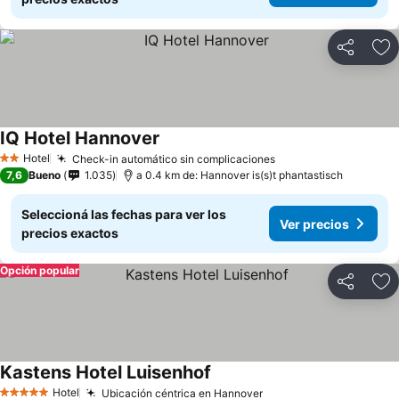
Compartir
Añ
IQ Hotel Hannover
Ver precios
Hotel
Check-in automático sin complicaciones
Ver precios
2 Estrellas
7,6
Bueno
1.035
a 0.4 km de: Hannover is(s)t phantastisch
Seleccioná las fechas para ver los
Ver precios
precios exactos
Opción popular
Compartir
Añ
Kastens Hotel Luisenhof
Ver precios
Hotel
Ubicación céntrica en Hannover
Ver precios
5 Estrellas