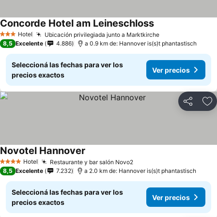
Concorde Hotel am Leineschloss
Ver precios
Hotel
Ubicación privilegiada junto a Marktkirche
Ver precios
3 Estrellas
8,5
Excelente
4.886
a 0.9 km de: Hannover is(s)t phantastisch
Seleccioná las fechas para ver los
Ver precios
precios exactos
Compartir
Añ
Novotel Hannover
Ver precios
Hotel
Restaurante y bar salón Novo2
Ver precios
4 Estrellas
8,5
Excelente
7.232
a 2.0 km de: Hannover is(s)t phantastisch
Seleccioná las fechas para ver los
Ver precios
precios exactos