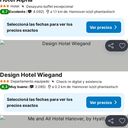
Ver precios
Hotel
Desayuno buffet excepcional
Ver precios
3 Estrellas
8,7
Excelente
4.092
a 1.1 km de: Hannover is(s)t phantastisch
Seleccioná las fechas para ver los
Ver precios
precios exactos
Compartir
Añ
Design Hotel Wiegand
Ver precios
Departamento equipado
Check-in digital y asistencia
Ver precios
3 Estrellas
8,3
Muy bueno
2.085
a 0.2 km de: Hannover is(s)t phantastisch
Seleccioná las fechas para ver los
Ver precios
precios exactos
Compartir
Añ