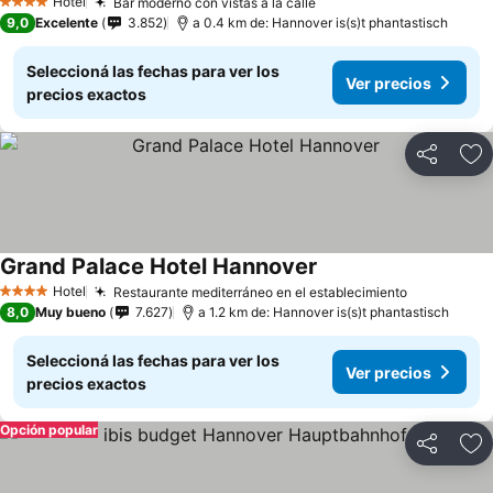
Hotel
Bar moderno con vistas a la calle
Ver precios
4 Estrellas
9,0
Excelente
3.852
a 0.4 km de: Hannover is(s)t phantastisch
Seleccioná las fechas para ver los
Ver precios
precios exactos
Compartir
Añ
Grand Palace Hotel Hannover
Ver precios
Hotel
Restaurante mediterráneo en el establecimiento
Ver precio
4 Estrellas
8,0
Muy bueno
7.627
a 1.2 km de: Hannover is(s)t phantastisch
Seleccioná las fechas para ver los
Ver precios
precios exactos
Opción popular
Compartir
Añ