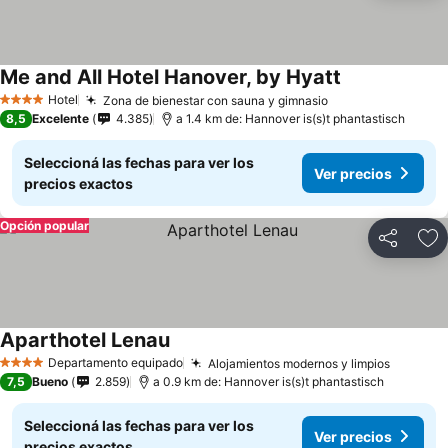
Me and All Hotel Hanover, by Hyatt
Ver precios
Hotel
Zona de bienestar con sauna y gimnasio
Ver precios
4 Estrellas
8,5
Excelente
4.385
a 1.4 km de: Hannover is(s)t phantastisch
Seleccioná las fechas para ver los
Ver precios
precios exactos
Opción popular
Compartir
Añ
Aparthotel Lenau
Ver precios
Departamento equipado
Alojamientos modernos y limpios
Ver pre
4 Estrellas
7,5
Bueno
2.859
a 0.9 km de: Hannover is(s)t phantastisch
Seleccioná las fechas para ver los
Ver precios
precios exactos