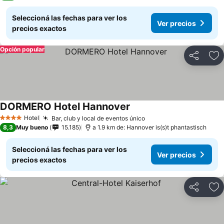
Seleccioná las fechas para ver los
Ver precios
precios exactos
Opción popular
Compartir
Añ
DORMERO Hotel Hannover
Ver precios
Hotel
Bar, club y local de eventos único
Ver precios
4 Estrellas
8,3
Muy bueno
15.185
a 1.9 km de: Hannover is(s)t phantastisch
Seleccioná las fechas para ver los
Ver precios
precios exactos
Compartir
Añ