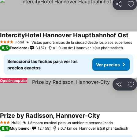
Compartir
Añ
IntercityHotel Hannover Hauptbahnhof Ost
Ver
Hotel
Vistas panorámicas de la ciudad desde los pisos superiores
Ve
4 Estrellas
8,5
Excelente
3.167
a 1.0 km de: Hannover is(s)t phantastisch
Seleccioná las fechas para ver los
Ver precios
precios exactos
Opción popular
Compartir
Añ
Prize by Radisson, Hannover-City
Ver precios
Hotel
Lámpara musical para un ambiente personalizado
Ver precio
3 Estrellas
8,4
Muy bueno
12.459
a 0.7 km de: Hannover is(s)t phantastisch