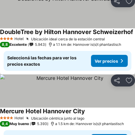
Compartir
Añ
DoubleTree by Hilton Hannover Schweizerhof
Hotel
Ubicación ideal cerca de la estación central
Ver precios
4 Estrellas
8,8
Excelente
5.943
a 1.1 km de: Hannover is(s)t phantastisch
Seleccioná las fechas para ver los
Ver precios
precios exactos
Compartir
Añ
Mercure Hotel Hannover City
Ver precios
Hotel
Ubicación céntrica junto al lago
Ver precios
4 Estrellas
8,4
Muy bueno
5.393
a 1.5 km de: Hannover is(s)t phantastisch