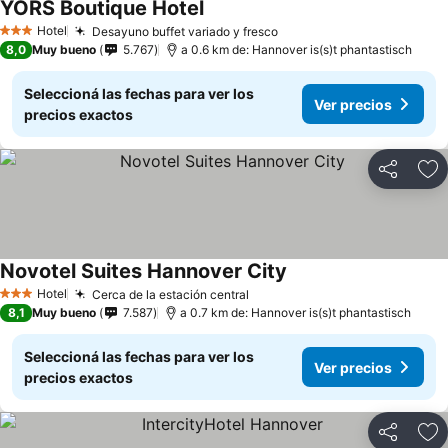
YORS Boutique Hotel
Ver precios
Hotel
Desayuno buffet variado y fresco
Ver precios
3 Estrellas
8,0
Muy bueno
5.767
a 0.6 km de: Hannover is(s)t phantastisch
Seleccioná las fechas para ver los
Ver precios
precios exactos
Compartir
Añ
Novotel Suites Hannover City
Ver precios
Hotel
Cerca de la estación central
Ver precios
3 Estrellas
8,1
Muy bueno
7.587
a 0.7 km de: Hannover is(s)t phantastisch
Seleccioná las fechas para ver los
Ver precios
precios exactos
Compartir
Añ