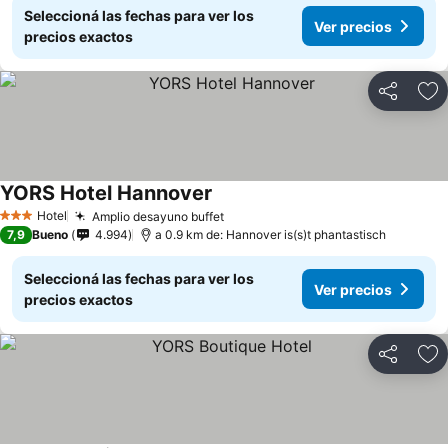
Seleccioná las fechas para ver los
Ver precios
precios exactos
Compartir
Añ
YORS Hotel Hannover
Ver precios
Hotel
Amplio desayuno buffet
Ver precios
3 Estrellas
7,9
Bueno
4.994
a 0.9 km de: Hannover is(s)t phantastisch
Seleccioná las fechas para ver los
Ver precios
precios exactos
Compartir
Añ