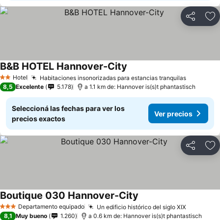
Compartir
Añ
B&B HOTEL Hannover-City
Ver precios
Hotel
Habitaciones insonorizadas para estancias tranquilas
Ver prec
2 Estrellas
8,5
Excelente
5.178
a 1.1 km de: Hannover is(s)t phantastisch
Seleccioná las fechas para ver los
Ver precios
precios exactos
Compartir
Añ
Boutique 030 Hannover-City
Ver precios
Departamento equipado
Un edificio histórico del siglo XIX
Ver prec
3 Estrellas
8,1
Muy bueno
1.260
a 0.6 km de: Hannover is(s)t phantastisch