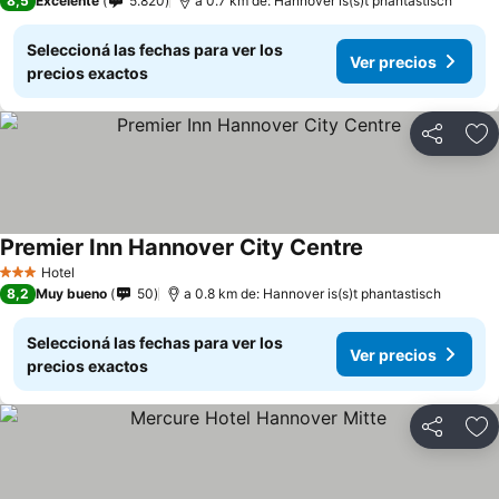
8,5
Excelente
5.820
a 0.7 km de: Hannover is(s)t phantastisch
Seleccioná las fechas para ver los
Ver precios
precios exactos
Compartir
Añ
Premier Inn Hannover City Centre
Ver precios
Hotel
3 Estrellas
8,2
Muy bueno
50
a 0.8 km de: Hannover is(s)t phantastisch
Seleccioná las fechas para ver los
Ver precios
precios exactos
Compartir
Añ