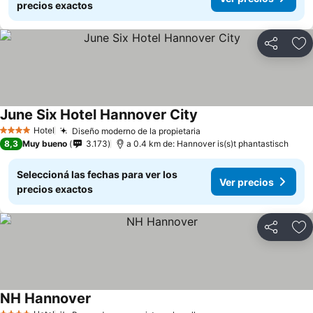
precios exactos
Compartir
Añ
June Six Hotel Hannover City
Ver precios
Hotel
Diseño moderno de la propietaria
Ver precios
4 Estrellas
8,3
Muy bueno
3.173
a 0.4 km de: Hannover is(s)t phantastisch
Seleccioná las fechas para ver los
Ver precios
precios exactos
Compartir
Añ
NH Hannover
Ver precios