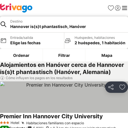
Favoritos
Iniciar 
Me
Destino
Hannover is(s)t phantastisch, Hanóver
Entrada/salida
Huéspedes, habitaciones
Elige las fechas
2 huéspedes, 1 habitación
Ordenar
Filtrar
Mapa
Alojamientos en Hanóver cerca de Hannover
is(s)t phantastisch (Hanóver, Alemania)
Cómo influyen los pagos en los resultados
Compartir
Añ
Premier Inn Hannover City University
Ver precios
Hotel
Habitaciones familiares con espacio
Ver precios
3 Estrellas