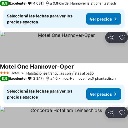
8,9
Excelente
4.081
a 0.8 km de: Hannover is(s)t phantastisch
Seleccioná las fechas para ver los
Ver precios
precios exactos
Compartir
Añ
Motel One Hannover-Oper
Ver precios
Hotel
Habitaciones tranquilas con vistas al patio
Ver precios
3 Estrellas
8,9
Excelente
3.247
a 1.0 km de: Hannover is(s)t phantastisch
Seleccioná las fechas para ver los
Ver precios
precios exactos
Compartir
Añ