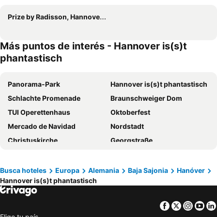
Prize by Radisson, Hannover-City
Más puntos de interés - Hannover is(s)t
phantastisch
Panorama-Park
Hannover is(s)t phantastisch
Schlachte Promenade
Braunschweiger Dom
TUI Operettenhaus
Oktoberfest
Mercado de Navidad
Nordstadt
Christuskirche
Georgstraße
Ernst August Galerie
Iglesia de la cruz (Kreuzkirche)
Propsteikirche Basilika Sankt Clemens
Marstalltor
Busca hoteles
Europa
Alemania
Baja Sajonia
Hanóver
Hannover is(s)t phantastisch
Promenade im Hbf Hannover
Estación Central de Trenes de Hannover
Mitte
Historisches Museum
Facebook
Twitter
Insta
Yo
Iglesia de los santos Jorge y Jacobo
Der Rote Faden
Elige tu país