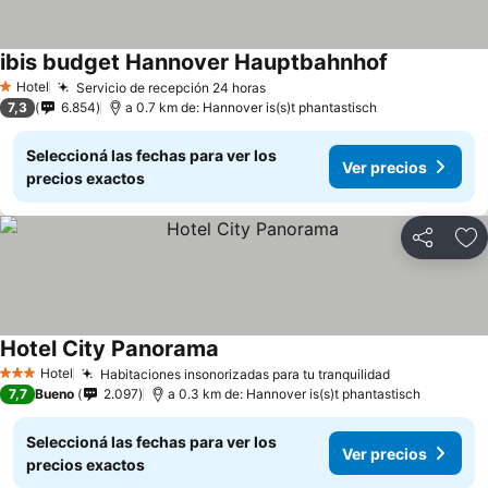
ibis budget Hannover Hauptbahnhof
Ver precios
Hotel
Servicio de recepción 24 horas
Ver precios
1 Estrellas
7,3
6.854
a 0.7 km de: Hannover is(s)t phantastisch
Seleccioná las fechas para ver los
Ver precios
precios exactos
Compartir
Añ
Hotel City Panorama
Ver precios
Hotel
Habitaciones insonorizadas para tu tranquilidad
Ver precios
3 Estrellas
7,7
Bueno
2.097
a 0.3 km de: Hannover is(s)t phantastisch
Seleccioná las fechas para ver los
Ver precios
precios exactos