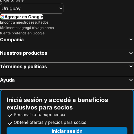
Sol y Mar
Ocean City
Leibniz-Haus
Zaza
Agregar en Google
Aquarius
Kloster Memleben
Encontrá nuestros resultados
fácilmente: agregá trivago como
Freizeitpark Netphen
Westfalenpark
fuente preferida en Google.
Compañía
Mercado de Navidad
Utbremen
Ritterstraße Metro Station
Festival BO Total
Nuestros productos
Fleetinsel
Alfsee
Shopping Schanzenviertel
Golf-Club Aukrug
Términos y políticas
Werderland
Bielefeld Airport
Ayuda
Soester Weihnachtsmarkt
Iniciá sesión y accedé a beneficios
exclusivos para socios
Personalizá tu experiencia
Obtené ofertas y precios para socios
Iniciar sesión