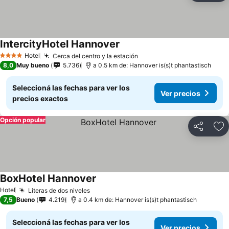
IntercityHotel Hannover
Ver precios
Hotel
Cerca del centro y la estación
Ver precios
4 Estrellas
8,0
Muy bueno
5.736
a 0.5 km de: Hannover is(s)t phantastisch
Seleccioná las fechas para ver los
Ver precios
precios exactos
Opción popular
Compartir
Añ
BoxHotel Hannover
Ver precios
Hotel
Literas de dos niveles
Ver precios
7,5
Bueno
4.219
a 0.4 km de: Hannover is(s)t phantastisch
Seleccioná las fechas para ver los
Ver precios