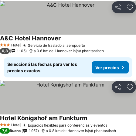
Compartir
Añ
A&C Hotel Hannover
Ver precios
Hotel
Servicio de traslado al aeropuerto
Ver precios
3 Estrellas
6,8
1.105
a 0.6 km de: Hannover is(s)t phantastisch
Seleccioná las fechas para ver los
Ver precios
precios exactos
Compartir
Añ
Hotel Königshof am Funkturm
Ver precios
Hotel
Espacios flexibles para conferencias y eventos
Ver precios
3 Estrellas
7,6
Bueno
1.957
a 0.8 km de: Hannover is(s)t phantastisch