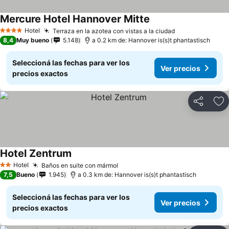
Mercure Hotel Hannover Mitte
Ver precios
Hotel
Terraza en la azotea con vistas a la ciudad
Ver precios
4 Estrellas
8,4
Muy bueno
5.148
a 0.2 km de: Hannover is(s)t phantastisch
Seleccioná las fechas para ver los
Ver precios
precios exactos
Compartir
Añ
Hotel Zentrum
Ver precios
Hotel
Baños en suite con mármol
Ver precios
2 Estrellas
7,5
Bueno
1.945
a 0.3 km de: Hannover is(s)t phantastisch
Seleccioná las fechas para ver los
Ver precios
precios exactos