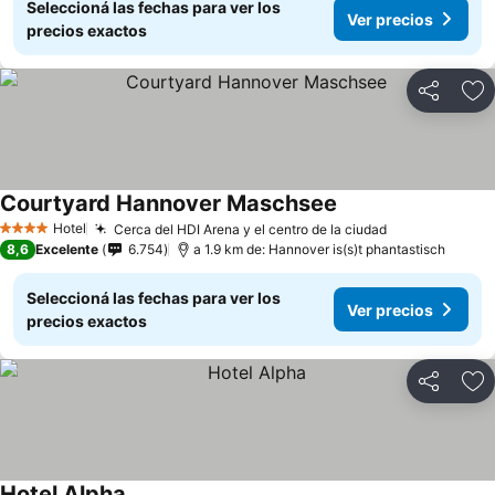
Seleccioná las fechas para ver los
Ver precios
precios exactos
Compartir
Añ
Courtyard Hannover Maschsee
Ver precios
Hotel
Cerca del HDI Arena y el centro de la ciudad
Ver precios
4 Estrellas
8,6
Excelente
6.754
a 1.9 km de: Hannover is(s)t phantastisch
Seleccioná las fechas para ver los
Ver precios
precios exactos
Compartir
Añ
Hotel Alpha