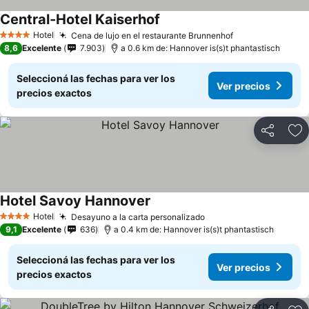
Central-Hotel Kaiserhof
Ver precios
Hotel
Cena de lujo en el restaurante Brunnenhof
Ver precios
4 Estrellas
8,6
Excelente
7.903
a 0.6 km de: Hannover is(s)t phantastisch
Seleccioná las fechas para ver los
Ver precios
precios exactos
Compartir
Añ
Hotel Savoy Hannover
Ver precios
Hotel
Desayuno a la carta personalizado
Ver precios
4 Estrellas
9,1
Excelente
636
a 0.4 km de: Hannover is(s)t phantastisch
Seleccioná las fechas para ver los
Ver precios
precios exactos