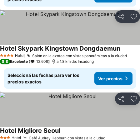
Compartir
Añ
Hotel Skypark Kingstown Dongdaemun
Hotel
Salón en la azotea con vistas panorámicas a la ciudad
4 Estrellas
8,8
Excelente
12.609
a 1.8 km de: Insadong
Seleccioná las fechas para ver los
Ver precios
precios exactos
Compartir
Añ
Hotel Migliore Seoul
Hotel
Café Audrey Hepburn con vistas a la ciudad
3 Estrellas