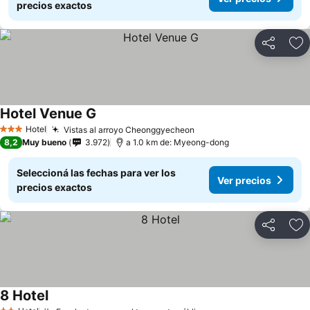
precios exactos
Compartir
Añ
Hotel Venue G
Hotel
Vistas al arroyo Cheonggyecheon
3 Estrellas
8,2
Muy bueno
3.972
a 1.0 km de: Myeong-dong
Seleccioná las fechas para ver los
Ver precios
precios exactos
Compartir
Añ
8 Hotel