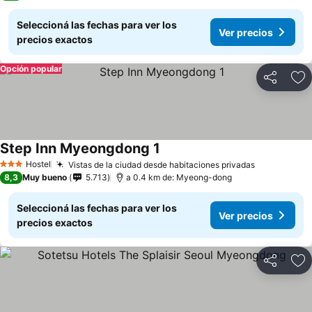
Seleccioná las fechas para ver los
Ver precios
precios exactos
Opción popular
Compartir
Añ
Step Inn Myeongdong 1
Hostel
Vistas de la ciudad desde habitaciones privadas
3 Estrellas
8,3
Muy bueno
5.713
a 0.4 km de: Myeong-dong
Seleccioná las fechas para ver los
Ver precios
precios exactos
Compartir
Añ