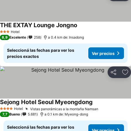
THE EXTAY Lounge Jongno
Hotel
3 Estrellas
8,9
Excelente
258
a 0.4 km de: Insadong
Seleccioná las fechas para ver los
Ver precios
precios exactos
Compartir
Añ
Sejong Hotel Seoul Myeongdong
Hotel
Vistas panorámicas a la montaña Namsan
4 Estrellas
7,7
Bueno
5.681
a 0.1 km de: Myeong-dong
Seleccioná las fechas para ver los
Ver precios