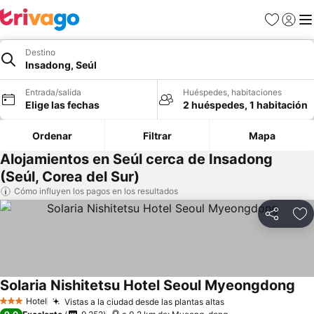
Favoritos
Iniciar 
Me
Destino
Insadong, Seúl
Entrada/salida
Huéspedes, habitaciones
Elige las fechas
2 huéspedes, 1 habitación
Ordenar
Filtrar
Mapa
Alojamientos en Seúl cerca de Insadong
(Seúl, Corea del Sur)
Cómo influyen los pagos en los resultados
Compartir
Añ
Solaria Nishitetsu Hotel Seoul Myeongdong
Hotel
Vistas a la ciudad desde las plantas altas
3 Estrellas