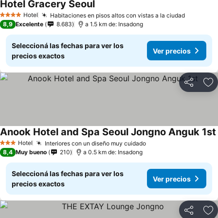
Hotel Gracery Seoul
Hotel
Habitaciones en pisos altos con vistas a la ciudad
4 Estrellas
8,9
Excelente
8.683
a 1.5 km de: Insadong
Seleccioná las fechas para ver los
Ver precios
precios exactos
Compartir
Añ
Anook Hotel and Spa Seoul Jongno Anguk 1st
Hotel
Interiores con un diseño muy cuidado
3 Estrellas
8,4
Muy bueno
210
a 0.5 km de: Insadong
Seleccioná las fechas para ver los
Ver precios
precios exactos
Compartir
Añ