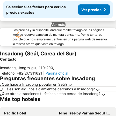
Seleccioná las fechas para ver los
Ver precios
precios exactos
Ver más
Los precios y la disponibilidad que recibe trivago de las páginas
web de reserva cambian de manera constante. Por lo tanto, es
posible que no siempre encuentres en una página web de reserva
la misma oferta que viste en trivago.
Insadong (Seúl, Corea del Sur)
Contacto
Insadong, Jongro-gu
,
110-290
,
Teléfono
:
+82(2)7311621
|
Página oficial
Preguntas frecuentes sobre Insadong
¿Qué hace a Insadong popular en Seúl?
¿Cuáles son algunos alojamientos cercanos a Insadong?
¿Qué otras atracciones turísticas están cerca de Insadong?
Más top hoteles
Pacific Hotel
Nine Tree by Parnas Seoul Insadong