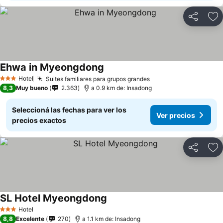
Compartir
Añ
Ehwa in Myeongdong
Hotel
Suites familiares para grupos grandes
3 Estrellas
8,3
Muy bueno
2.363
a 0.9 km de: Insadong
Seleccioná las fechas para ver los
Ver precios
precios exactos
Compartir
Añ
SL Hotel Myeongdong
Hotel
3 Estrellas
8,8
Excelente
270
a 1.1 km de: Insadong