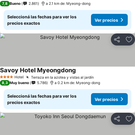
7,8
Bueno
2.861
a 2.1 km de: Myeong-dong
Seleccioná las fechas para ver los
Ver precios
precios exactos
Compartir
Añ
Savoy Hotel Myeongdong
Hotel
Terraza en la azotea y vistas al jardín
4 Estrellas
8,3
Muy bueno
5.786
a 0.2 km de: Myeong-dong
Seleccioná las fechas para ver los
Ver precios
precios exactos
Compartir
Añ