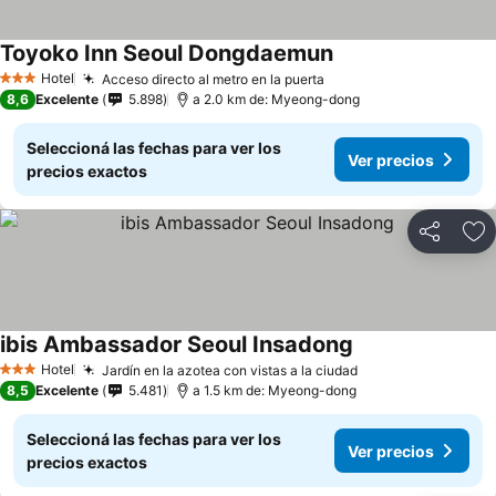
Toyoko Inn Seoul Dongdaemun
Hotel
Acceso directo al metro en la puerta
3 Estrellas
8,6
Excelente
5.898
a 2.0 km de: Myeong-dong
Seleccioná las fechas para ver los
Ver precios
precios exactos
Compartir
Añ
ibis Ambassador Seoul Insadong
Hotel
Jardín en la azotea con vistas a la ciudad
3 Estrellas
8,5
Excelente
5.481
a 1.5 km de: Myeong-dong
Seleccioná las fechas para ver los
Ver precios
precios exactos