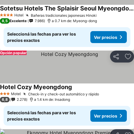
Sotetsu Hotels The Splaisir Seoul Myeongdong
Hotel
Bañeras tradicionales japonesas Hinoki
4 Estrellas
8,5
Excelente
7.986
a 0.7 km de: Myeong-dong
Seleccioná las fechas para ver los
Ver precios
precios exactos
Opción popular
Compartir
Añ
Hotel Cozy Myeongdong
Motel
Check-in y check-out automático y rápido
3 Estrellas
6,8
2.278
a 1.4 km de: Insadong
Seleccioná las fechas para ver los
Ver precios
precios exactos