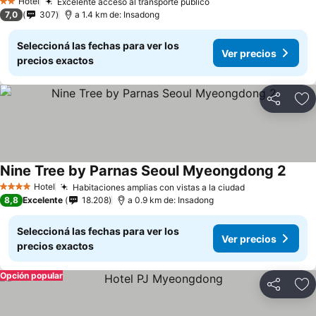
Hotel
Excelente acceso al transporte público
2 Estrellas
7,0
307
a 1.4 km de: Insadong
Seleccioná las fechas para ver los
Ver precios
precios exactos
Compartir
Añ
Nine Tree by Parnas Seoul Myeongdong 2
Hotel
Habitaciones amplias con vistas a la ciudad
4 Estrellas
8,8
Excelente
18.208
a 0.9 km de: Insadong
Seleccioná las fechas para ver los
Ver precios
precios exactos
Opción popular
Compartir
Añ