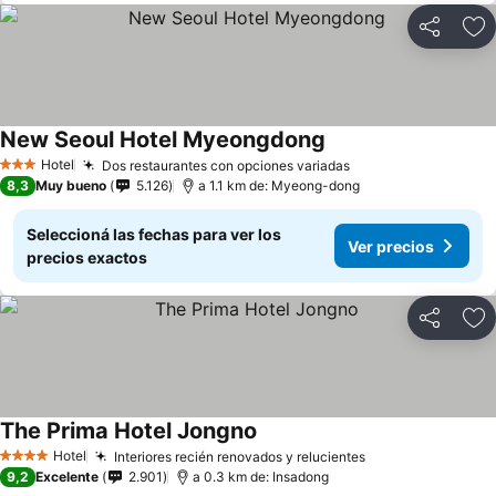
Compartir
Añ
New Seoul Hotel Myeongdong
Hotel
Dos restaurantes con opciones variadas
3 Estrellas
8,3
Muy bueno
5.126
a 1.1 km de: Myeong-dong
Seleccioná las fechas para ver los
Ver precios
precios exactos
Compartir
Añ
The Prima Hotel Jongno
Hotel
Interiores recién renovados y relucientes
4 Estrellas
9,2
Excelente
2.901
a 0.3 km de: Insadong