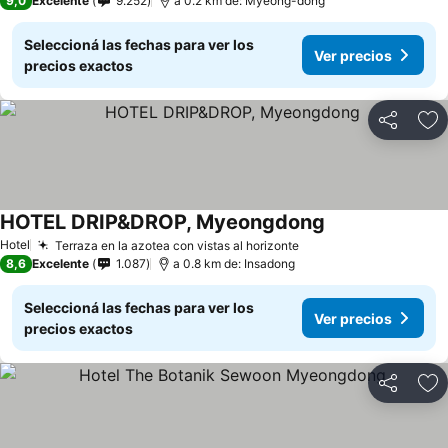
9,0
Excelente
9.252
a 0.2 km de: Myeong-dong
Seleccioná las fechas para ver los
Ver precios
precios exactos
Compartir
Añ
HOTEL DRIP&DROP, Myeongdong
Hotel
Terraza en la azotea con vistas al horizonte
8,6
Excelente
1.087
a 0.8 km de: Insadong
Seleccioná las fechas para ver los
Ver precios
precios exactos
Compartir
Añ