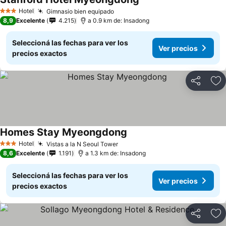
Hotel
Gimnasio bien equipado
3 Estrellas
8,9
Excelente
4.215
a 0.9 km de: Insadong
Seleccioná las fechas para ver los
Ver precios
precios exactos
Compartir
Añ
Homes Stay Myeongdong
Hotel
Vistas a la N Seoul Tower
3 Estrellas
8,6
Excelente
1.191
a 1.3 km de: Insadong
Seleccioná las fechas para ver los
Ver precios
precios exactos
Compartir
Añ