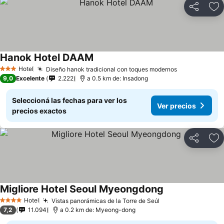
Compartir
Añ
Hanok Hotel DAAM
Hotel
Diseño hanok tradicional con toques modernos
3 Estrellas
9,0
Excelente
2.222
a 0.5 km de: Insadong
Seleccioná las fechas para ver los
Ver precios
precios exactos
Compartir
Añ
Migliore Hotel Seoul Myeongdong
Hotel
Vistas panorámicas de la Torre de Seúl
4 Estrellas
7,2
11.094
a 0.2 km de: Myeong-dong