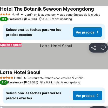
Hotel The Botanik Sewoon Myeongdong
Hotel
Jardín en la azotea con vistas panorámicas de la ciudad
4 Estrellas
9,1
Excelente
4.606
a 0.8 km de: Insadong
Seleccioná las fechas para ver los
Ver precios
precios exactos
Opción popular
Compartir
Añ
Lotte Hotel Seoul
Hotel
Restaurante francés con estrella Michelin
5 Estrellas
9,0
Excelente
22.585
a 0.7 km de: Myeong-dong
Seleccioná las fechas para ver los
Ver precios
precios exactos