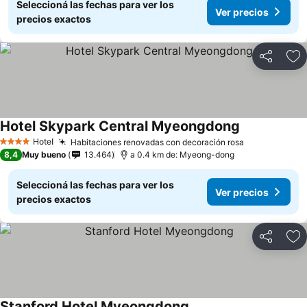
Seleccioná las fechas para ver los
Ver precios
precios exactos
Compartir
Añ
Hotel Skypark Central Myeongdong
Hotel
Habitaciones renovadas con decoración rosa
4 Estrellas
8,4
Muy bueno
13.464
a 0.4 km de: Myeong-dong
Seleccioná las fechas para ver los
Ver precios
precios exactos
Compartir
Añ
Stanford Hotel Myeongdong