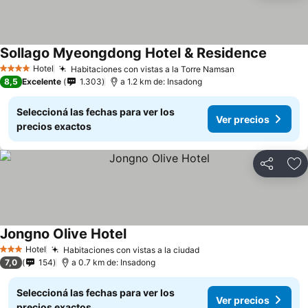
Sollago Myeongdong Hotel & Residence
Hotel
Habitaciones con vistas a la Torre Namsan
4 Estrellas
8,5
Excelente
1.303
a 1.2 km de: Insadong
Seleccioná las fechas para ver los
Ver precios
precios exactos
Compartir
Añ
Jongno Olive Hotel
Hotel
Habitaciones con vistas a la ciudad
3 Estrellas
7,0
154
a 0.7 km de: Insadong
Seleccioná las fechas para ver los
Ver precios
precios exactos