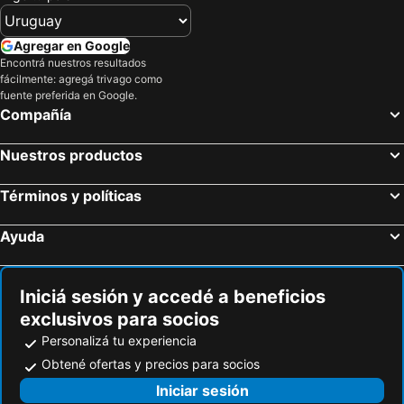
Palacio Deoksugung
Junggu
Guest House The Hill
Museo de Arte de Seúl
Jung Gu
Agregar en Google
Gyeongpo Beach
Mokdong Stadium
Encontrá nuestros resultados
fácilmente: agregá trivago como
Yongsan
Yeongjong Island
fuente preferida en Google.
Guro
Bukhansan National Park
Compañía
Sindorim
Suwon station
Nuestros productos
Everland
Dongdaemun Market
Muchangpo beach
Sokcho Beach
Términos y políticas
Ayuda
Iniciá sesión y accedé a beneficios
exclusivos para socios
Personalizá tu experiencia
Obtené ofertas y precios para socios
Iniciar sesión