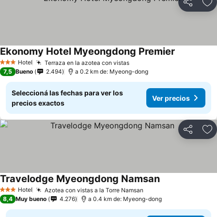
Compartir
Añ
Ekonomy Hotel Myeongdong Premier
Hotel
Terraza en la azotea con vistas
3 Estrellas
7,5
Bueno
2.494
a 0.2 km de: Myeong-dong
Seleccioná las fechas para ver los
Ver precios
precios exactos
Compartir
Añ
Travelodge Myeongdong Namsan
Hotel
Azotea con vistas a la Torre Namsan
3 Estrellas
8,4
Muy bueno
4.276
a 0.4 km de: Myeong-dong