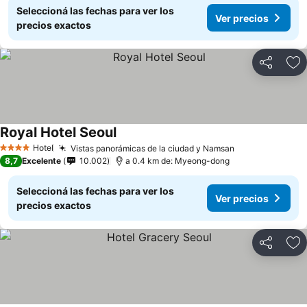
Seleccioná las fechas para ver los
Ver precios
precios exactos
Compartir
Añ
Royal Hotel Seoul
Hotel
Vistas panorámicas de la ciudad y Namsan
4 Estrellas
8,7
Excelente
10.002
a 0.4 km de: Myeong-dong
Seleccioná las fechas para ver los
Ver precios
precios exactos
Compartir
Añ