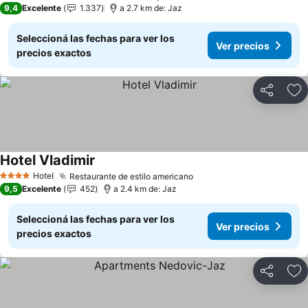
9,4
Excelente
1.337
a 2.7 km de: Jaz
Seleccioná las fechas para ver los
Ver precios
precios exactos
Compartir
Añ
Hotel Vladimir
Ver precios
Hotel
Restaurante de estilo americano
Ver precios
4 Estrellas
9,5
Excelente
452
a 2.4 km de: Jaz
Seleccioná las fechas para ver los
Ver precios
precios exactos
Compartir
Añ