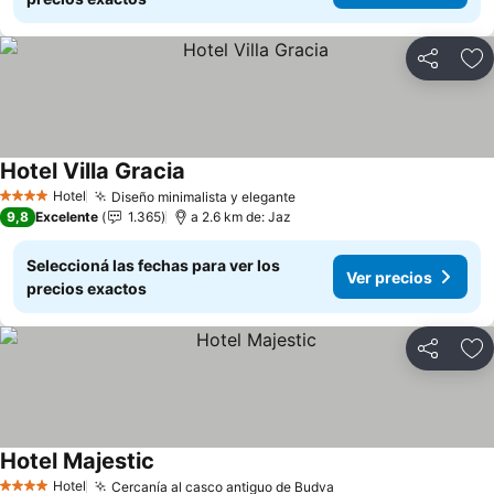
Compartir
Añ
Hotel Villa Gracia
Ver precios
Hotel
Diseño minimalista y elegante
Ver precios
4 Estrellas
9,8
Excelente
1.365
a 2.6 km de: Jaz
Seleccioná las fechas para ver los
Ver precios
precios exactos
Compartir
Añ
Hotel Majestic
Ver precios
Hotel
Cercanía al casco antiguo de Budva
Ver precios
4 Estrellas