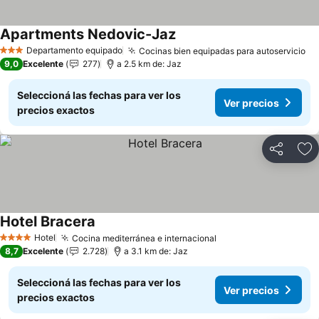
Apartments Nedovic-Jaz
Ver precios
Departamento equipado
Cocinas bien equipadas para autoservicio
Ve
3 Estrellas
9,0
Excelente
277
a 2.5 km de: Jaz
Seleccioná las fechas para ver los
Ver precios
precios exactos
Compartir
Añ
Hotel Bracera
Ver precios
Hotel
Cocina mediterránea e internacional
Ver precios
4 Estrellas
8,7
Excelente
2.728
a 3.1 km de: Jaz
Seleccioná las fechas para ver los
Ver precios
precios exactos