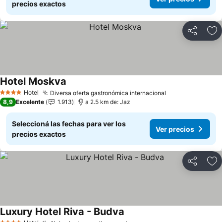
precios exactos
Compartir
Añ
Hotel Moskva
Ver precios
Hotel
Diversa oferta gastronómica internacional
Ver precios
4 Estrellas
8,9
Excelente
1.913
a 2.5 km de: Jaz
Seleccioná las fechas para ver los
Ver precios
precios exactos
Compartir
Añ
Luxury Hotel Riva - Budva
Ver precios