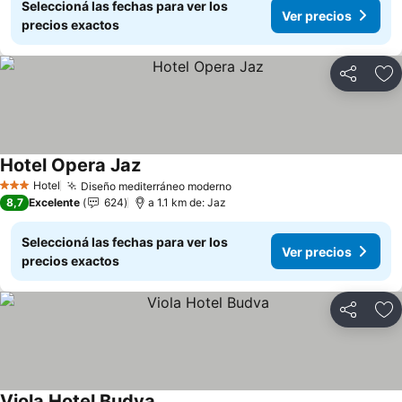
Seleccioná las fechas para ver los
Ver precios
precios exactos
Compartir
Añ
Hotel Opera Jaz
Ver precios
Hotel
Diseño mediterráneo moderno
Ver precios
3 Estrellas
8,7
Excelente
624
a 1.1 km de: Jaz
Seleccioná las fechas para ver los
Ver precios
precios exactos
Compartir
Añ
Viola Hotel Budva