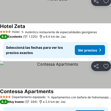
Compartir
Añ
Hotel Zeta
Ver precios
Hotel
Auténtico restaurante de especialidades georgianas
Ver pre
4 Estrellas
9,4
Excelente
1.320
a 6.4 km de: Jaz
Seleccioná las fechas para ver los
Ver precios
precios exactos
Compartir
Añ
Contessa Apartments
Ver precios
Departamento equipado
Apartamentos con bañera de hidromasaje y chimenea
4 Estrellas
8,3
Muy bueno
394
a 2.4 km de: Jaz