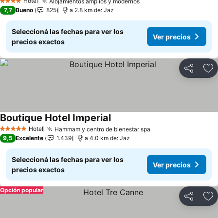
Hotel
Alojamientos amplios y modernos
Ver precios
4 Estrellas
7,7
Bueno
825
a 2.8 km de: Jaz
Seleccioná las fechas para ver los
Ver precios
precios exactos
Compartir
Añ
Boutique Hotel Imperial
Ver precios
Hotel
Hammam y centro de bienestar spa
Ver precios
5 Estrellas
9,5
Excelente
1.439
a 4.0 km de: Jaz
Seleccioná las fechas para ver los
Ver precios
precios exactos
Opción popular
Compartir
Añ