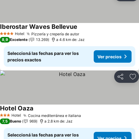
Iberostar Waves Bellevue
Ver precios
Hotel
Pizzería y crepería de autor
Ver precios
4 Estrellas
8,9
Excelente
13.269
a 4.6 km de: Jaz
Seleccioná las fechas para ver los
Ver precios
precios exactos
Compartir
Añ
Hotel Oaza
Ver precios
Hotel
Cocina mediterránea e italiana
Ver precios
3 Estrellas
7,5
Bueno
969
a 2.8 km de: Jaz
Seleccioná las fechas para ver los
Ver precios