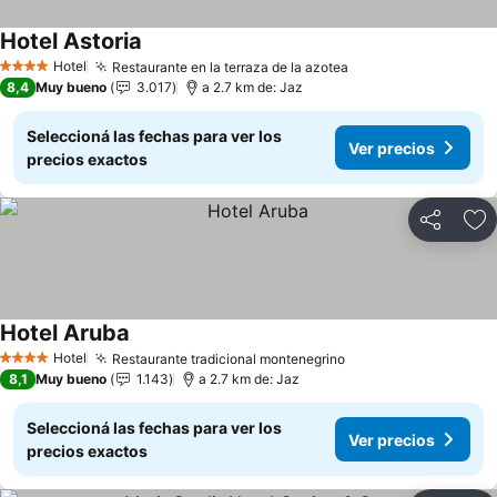
Hotel Astoria
Ver precios
Hotel
Restaurante en la terraza de la azotea
Ver precios
4 Estrellas
8,4
Muy bueno
3.017
a 2.7 km de: Jaz
Seleccioná las fechas para ver los
Ver precios
precios exactos
Compartir
Añ
Hotel Aruba
Ver precios
Hotel
Restaurante tradicional montenegrino
Ver precios
4 Estrellas
8,1
Muy bueno
1.143
a 2.7 km de: Jaz
Seleccioná las fechas para ver los
Ver precios
precios exactos