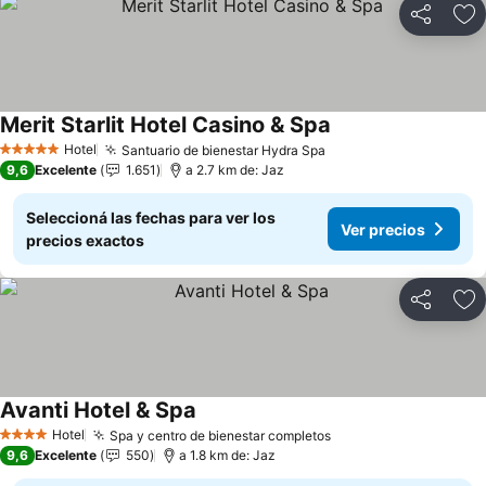
Compartir
Añ
Merit Starlit Hotel Casino & Spa
Ver precios
Hotel
Santuario de bienestar Hydra Spa
Ver precios
5 Estrellas
9,6
Excelente
1.651
a 2.7 km de: Jaz
Seleccioná las fechas para ver los
Ver precios
precios exactos
Compartir
Añ
Avanti Hotel & Spa
Ver precios
Hotel
Spa y centro de bienestar completos
Ver precios
4 Estrellas
9,6
Excelente
550
a 1.8 km de: Jaz