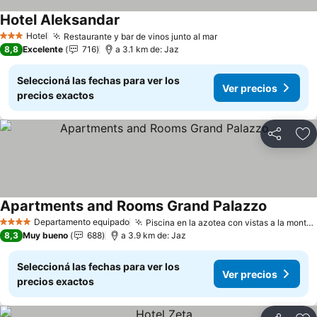
Hotel Aleksandar
Ver precios
Hotel
Restaurante y bar de vinos junto al mar
Ver precios
3 Estrellas
8,8
Excelente
716
a 3.1 km de: Jaz
Seleccioná las fechas para ver los
Ver precios
precios exactos
Compartir
Añ
Apartments and Rooms Grand Palazzo
Ver preci
Departamento equipado
Piscina en la azotea con vistas a la montaña y al mar
4 Estrellas
8,3
Muy bueno
688
a 3.9 km de: Jaz
Seleccioná las fechas para ver los
Ver precios
precios exactos