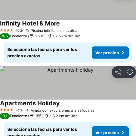
Infinity Hotel & More
Ver precios
Hotel
Piscina infinita en la azotea
Ver precios
4 Estrellas
9,5
Excelente
1.505
a 2.5 km de: Jaz
Seleccioná las fechas para ver los
Ver precios
precios exactos
Compartir
Añ
Apartments Holiday
Ver precios
Hotel
Ayuda con excursiones a islas locales
Ver precios
4 Estrellas
9,1
Excelente
155
a 3.2 km de: Jaz
Seleccioná las fechas para ver los
Ver precios
precios exactos