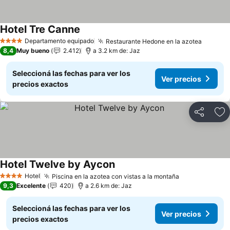
Hotel Tre Canne
Ver precios
Departamento equipado
Restaurante Hedone en la azotea
Ver pre
4 Estrellas
8,4
Muy bueno
2.412
a 3.2 km de: Jaz
Seleccioná las fechas para ver los
Ver precios
precios exactos
Compartir
Añ
Hotel Twelve by Aycon
Ver precios
Hotel
Piscina en la azotea con vistas a la montaña
Ver precios
4 Estrellas
9,3
Excelente
420
a 2.6 km de: Jaz
Seleccioná las fechas para ver los
Ver precios
precios exactos