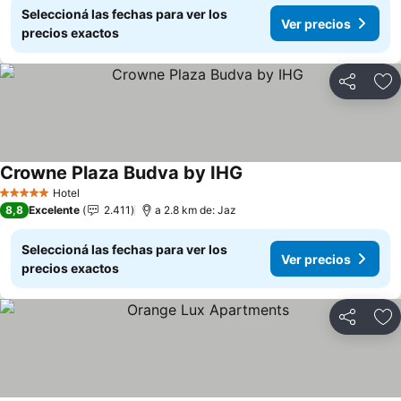
Seleccioná las fechas para ver los
Ver precios
precios exactos
Compartir
Añ
Crowne Plaza Budva by IHG
Ver precios
Hotel
5 Estrellas
8,8
Excelente
2.411
a 2.8 km de: Jaz
Seleccioná las fechas para ver los
Ver precios
precios exactos
Compartir
Añ