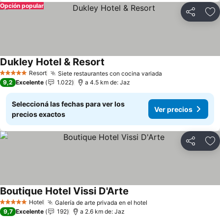
Opción popular
Compartir
Añ
Dukley Hotel & Resort
Ver precios
Resort
Siete restaurantes con cocina variada
Ver precios
5 Estrellas
9,2
Excelente
1.022
a 4.5 km de: Jaz
Seleccioná las fechas para ver los
Ver precios
precios exactos
Compartir
Añ
Boutique Hotel Vissi D'Arte
Ver precios
Hotel
Galería de arte privada en el hotel
Ver precios
5 Estrellas
9,7
Excelente
192
a 2.6 km de: Jaz