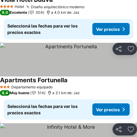
Ver precios
Hotel
Diseño arquitectónico moderno
Ver precios
4 Estrellas
9,0
Excelente
304
a 4.0 km de: Jaz
Seleccioná las fechas para ver los
Ver precios
precios exactos
Compartir
Añ
Apartments Fortunella
Ver precios
Departamento equipado
3 Estrellas
8,4
Muy bueno
514
a 3.1 km de: Jaz
Seleccioná las fechas para ver los
Ver precios
precios exactos
Compartir
Añ