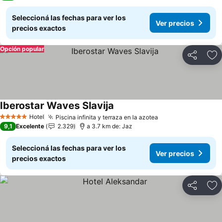
Seleccioná las fechas para ver los
Ver precios
precios exactos
Opción popular
Compartir
Añ
Iberostar Waves Slavija
Ver precios
Hotel
Piscina infinita y terraza en la azotea
Ver precios
5 Estrellas
9,1
Excelente
2.329
a 3.7 km de: Jaz
Seleccioná las fechas para ver los
Ver precios
precios exactos
Compartir
Añ