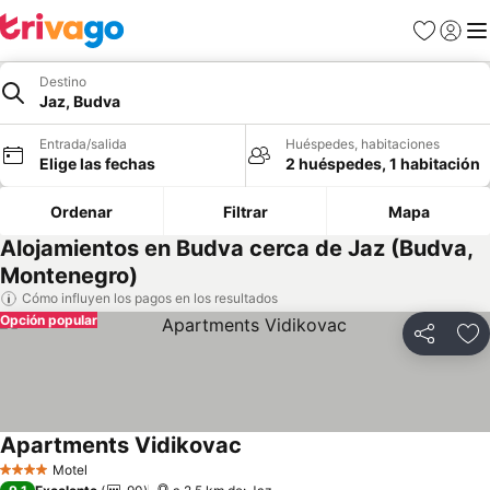
Favoritos
Iniciar 
Me
Destino
Jaz, Budva
Entrada/salida
Huéspedes, habitaciones
Elige las fechas
2 huéspedes, 1 habitación
Ordenar
Filtrar
Mapa
Alojamientos en Budva cerca de Jaz (Budva,
Montenegro)
Cómo influyen los pagos en los resultados
Opción popular
Compartir
Añ
Apartments Vidikovac
Ver precios
Motel
4 Estrellas