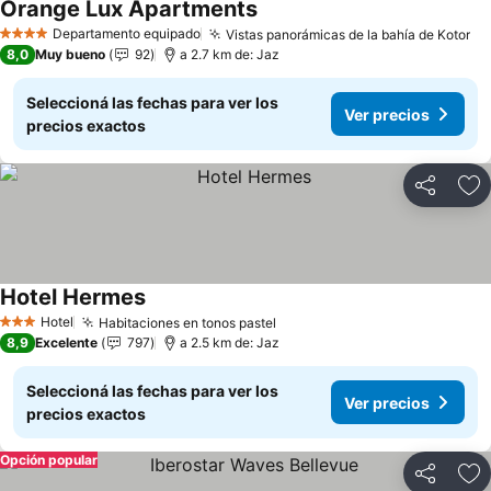
Orange Lux Apartments
Ver precios
Departamento equipado
Vistas panorámicas de la bahía de Kotor
Ve
4 Estrellas
8,0
Muy bueno
92
a 2.7 km de: Jaz
Seleccioná las fechas para ver los
Ver precios
precios exactos
Compartir
Añ
Hotel Hermes
Ver precios
Hotel
Habitaciones en tonos pastel
Ver precios
3 Estrellas
8,9
Excelente
797
a 2.5 km de: Jaz
Seleccioná las fechas para ver los
Ver precios
precios exactos
Opción popular
Compartir
Añ