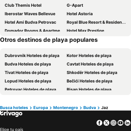
Club Themis Hotel
G-Apart
Iberostar Waves Bellevue
Hotel Astoria
Hotel Ami Budva Petrovac
Royal Blue Resort & Residences
Domador Rooms & Apartments
Hotel Max Prestige
Otros destinos de playa populares
Boutique Hotel Hippocampus
Aurel Coast
Hotel Splendido
D & Sons Apartments
Dubrovnik Hoteles de playa
Kotor Hoteles de playa
Bugi
IPERA
Budva Hoteles de playa
Cavtat Hoteles de playa
Tivat Hoteles de playa
Shkodër Hoteles de playa
Lopud Hoteles de playa
Bečići Hoteles de playa
Petrovac Hoteles de playa
Risan Hoteles de playa
Herceg Novi Hoteles de playa
Podgorica Hoteles de playa
Ulcinj Hoteles de playa
Busca hoteles
Europa
Montenegro
Budva
Jaz
Facebook
Twitter
Insta
Yo
Elige tu país