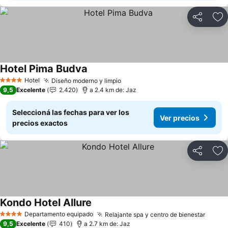
Compartir
Añ
Hotel Pima Budva
Ver precios
Hotel
Diseño moderno y limpio
Ver precios
4 Estrellas
9,5
Excelente
2.420
a 2.4 km de: Jaz
Seleccioná las fechas para ver los
Ver precios
precios exactos
Compartir
Añ
Kondo Hotel Allure
Ver precios
Departamento equipado
Relajante spa y centro de bienestar
Ver p
4 Estrellas
9,5
Excelente
410
a 2.7 km de: Jaz