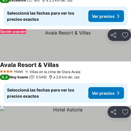
9,1
Excelente
90
a 2.5 km de: Jaz
Seleccioná las fechas para ver los
Ver precios
precios exactos
Opción popular
Compartir
Añ
Avala Resort & Villas
Ver precios
Hotel
Villas en la cima de Stara Avala
Ver precios
4 Estrellas
8,3
Muy bueno
5.546
a 2.6 km de: Jaz
Seleccioná las fechas para ver los
Ver precios
precios exactos
Compartir
Añ