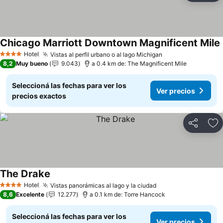
Chicago Marriott Downtown Magnificent Mile
Hotel
Vistas al perfil urbano o al lago Michigan
4 Estrellas
8,2
Muy bueno
9.043
a 0.4 km de: The Magnificent Mile
Seleccioná las fechas para ver los
Ver precios
precios exactos
Compartir
Añ
The Drake
Hotel
Vistas panorámicas al lago y la ciudad
4 Estrellas
8,6
Excelente
12.277
a 0.1 km de: Torre Hancock
Seleccioná las fechas para ver los
Ver precios