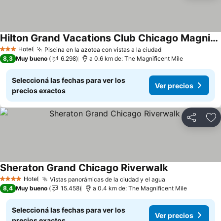
Hilton Grand Vacations Club Chicago Magnificent Mile
Hotel
Piscina en la azotea con vistas a la ciudad
3 Estrellas
8,3
Muy bueno
6.298
a 0.6 km de: The Magnificent Mile
Seleccioná las fechas para ver los
Ver precios
precios exactos
Compartir
Añ
Sheraton Grand Chicago Riverwalk
Hotel
Vistas panorámicas de la ciudad y el agua
4 Estrellas
8,4
Muy bueno
15.458
a 0.4 km de: The Magnificent Mile
Seleccioná las fechas para ver los
Ver precios
precios exactos