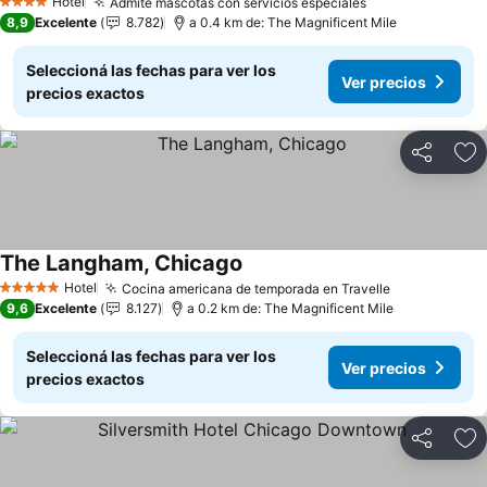
Hotel
Admite mascotas con servicios especiales
4 Estrellas
8,9
Excelente
8.782
a 0.4 km de: The Magnificent Mile
Seleccioná las fechas para ver los
Ver precios
precios exactos
Compartir
Añ
The Langham, Chicago
Hotel
Cocina americana de temporada en Travelle
5 Estrellas
9,6
Excelente
8.127
a 0.2 km de: The Magnificent Mile
Seleccioná las fechas para ver los
Ver precios
precios exactos
Compartir
Añ