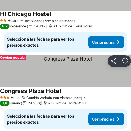
HI Chicago Hostel
Hostel
Actividades sociales animadas
2 Estrellas
8,7
Excelente
19.339
a 0.9 km de: Torre Willis
Seleccioná las fechas para ver los
Ver precios
precios exactos
Opción popular
Compartir
Añ
Congress Plaza Hotel
Hotel
Comida variada con vistas al parque
3 Estrellas
7,6
Bueno
24.330
a 1.0 km de: Torre Willis
Seleccioná las fechas para ver los
Ver precios
precios exactos