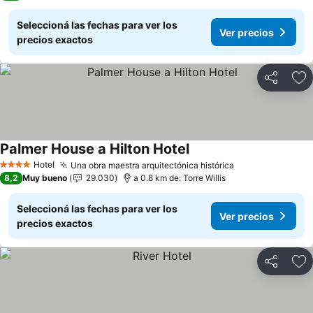
Seleccioná las fechas para ver los
Ver precios
precios exactos
Compartir
Añ
Palmer House a Hilton Hotel
Hotel
Una obra maestra arquitectónica histórica
4 Estrellas
8,2
Muy bueno
29.030
a 0.8 km de: Torre Willis
Seleccioná las fechas para ver los
Ver precios
precios exactos
Compartir
Añ