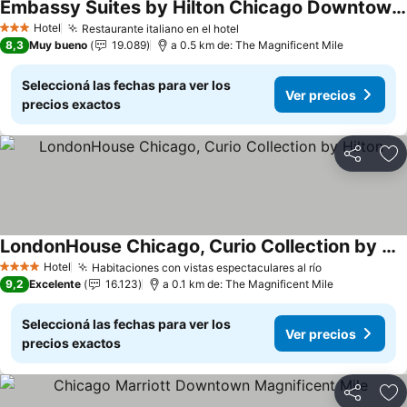
Embassy Suites by Hilton Chicago Downtown River North
Hotel
Restaurante italiano en el hotel
3 Estrellas
8,3
Muy bueno
19.089
a 0.5 km de: The Magnificent Mile
Seleccioná las fechas para ver los
Ver precios
precios exactos
Compartir
Añ
LondonHouse Chicago, Curio Collection by Hilton
Hotel
Habitaciones con vistas espectaculares al río
4 Estrellas
9,2
Excelente
16.123
a 0.1 km de: The Magnificent Mile
Seleccioná las fechas para ver los
Ver precios
precios exactos
Compartir
Añ