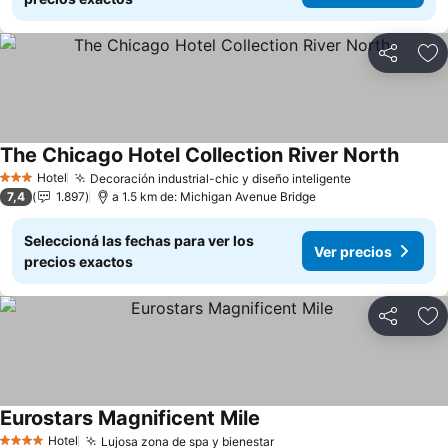
Compartir
Añ
The Chicago Hotel Collection River North
Hotel
Decoración industrial-chic y diseño inteligente
3 Estrellas
7,4
1.897
a 1.5 km de: Michigan Avenue Bridge
Seleccioná las fechas para ver los
Ver precios
precios exactos
Compartir
Añ
Eurostars Magnificent Mile
Hotel
Lujosa zona de spa y bienestar
4 Estrellas