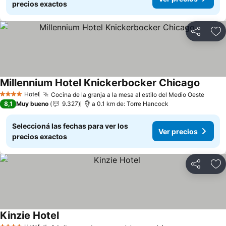
precios exactos
Compartir
Añ
Millennium Hotel Knickerbocker Chicago
Hotel
Cocina de la granja a la mesa al estilo del Medio Oeste
4 Estrellas
8,1
Muy bueno
9.327
a 0.1 km de: Torre Hancock
Seleccioná las fechas para ver los
Ver precios
precios exactos
Compartir
Añ
Kinzie Hotel