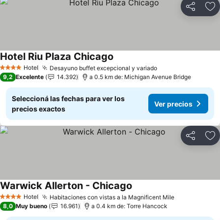
Compartir
Añ
Hotel Riu Plaza Chicago
Hotel
Desayuno buffet excepcional y variado
4 Estrellas
9,2
Excelente
14.392
a 0.5 km de: Michigan Avenue Bridge
Seleccioná las fechas para ver los
Ver precios
precios exactos
Compartir
Añ
Warwick Allerton - Chicago
Hotel
Habitaciones con vistas a la Magnificent Mile
4 Estrellas
8,0
Muy bueno
16.961
a 0.4 km de: Torre Hancock