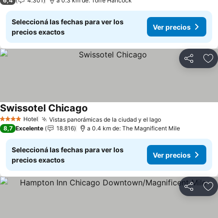
6,4
4.301
a 0.3 km de: Torre Hancock
Seleccioná las fechas para ver los
Ver precios
precios exactos
Compartir
Añ
Swissotel Chicago
Hotel
Vistas panorámicas de la ciudad y el lago
4 Estrellas
8,7
Excelente
18.816
a 0.4 km de: The Magnificent Mile
Seleccioná las fechas para ver los
Ver precios
precios exactos
Compartir
Añ