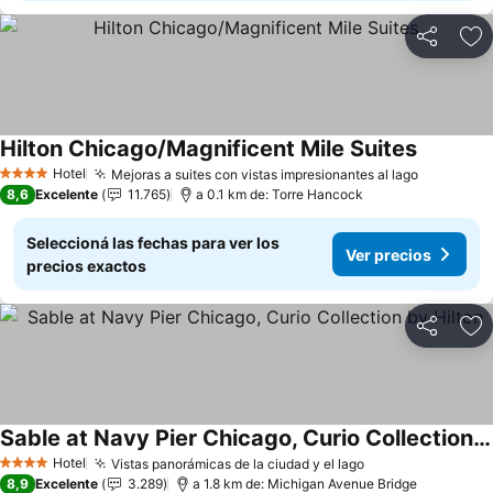
Compartir
Añ
Hilton Chicago/Magnificent Mile Suites
Hotel
Mejoras a suites con vistas impresionantes al lago
4 Estrellas
8,6
Excelente
11.765
a 0.1 km de: Torre Hancock
Seleccioná las fechas para ver los
Ver precios
precios exactos
Compartir
Añ
Sable at Navy Pier Chicago, Curio Collection by Hilton
Hotel
Vistas panorámicas de la ciudad y el lago
4 Estrellas
8,9
Excelente
3.289
a 1.8 km de: Michigan Avenue Bridge