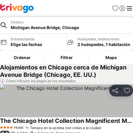
Favoritos
Iniciar 
Me
Destino
Michigan Avenue Bridge, Chicago
Entrada/salida
Huéspedes, habitaciones
Elige las fechas
2 huéspedes, 1 habitación
Ordenar
Filtrar
Mapa
Alojamientos en Chicago cerca de Michigan
Avenue Bridge (Chicago, EE. UU.)
Cómo influyen los pagos en los resultados
Compartir
Añ
The Chicago Hotel Collection Magnificent Mile
Hotel
Terraza en la azotea con vistas a la ciudad
4 Estrellas