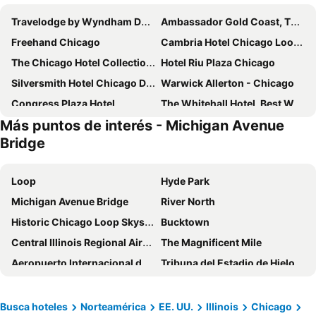
Travelodge by Wyndham Downtown Chicago
Ambassador Gold Coast, The Chicago Hotel Collection
Freehand Chicago
Cambria Hotel Chicago Loop - Theatre District
The Chicago Hotel Collection Magnificent Mile
Hotel Riu Plaza Chicago
Silversmith Hotel Chicago Downtown
Warwick Allerton - Chicago
Congress Plaza Hotel
The Whitehall Hotel, Best Western Premier Collection
Más puntos de interés - Michigan Avenue
Jaslin Hotel
Central Loop Hotel
Bridge
Home2 Suites by Hilton Chicago River North
Hotel Chicago Downtown, Autograph Collection
Holiday Inn Chicago North-evanston By Ihg
Holiday Inn & Suites Chicago North Shore (skokie) By Ihg
Loop
Hyde Park
Hilton Chicago
Chicago Marriott Downtown Magnificent Mile
Michigan Avenue Bridge
River North
Kinzie Hotel
Hilton Chicago/Magnificent Mile Suites
Historic Chicago Loop Skyscrapers
Bucktown
River Hotel
Hyatt Regency Chicago
Central Illinois Regional Airport
The Magnificent Mile
Sheraton Grand Chicago Riverwalk
Eurostars Magnificent Mile
Aeropuerto Internacional de Chicago-O'Hare
Tribuna del Estadio de Hielo
Sophy Hyde Park
Hilton Orrington/Evanston
The Make-up Show Chicago
Sweet and Snacks Expo
Aloft by Marriott Chicago Mag Mile
Trump International Hotel & Tower Chicago
Coverting & Package Printing Expo
Coffee Fest Chicago
Busca hoteles
Norteamérica
EE. UU.
Illinois
Chicago
La Quinta Inn & Suites by Wyndham Chicago Downtown
Courtyard by Marriott Chicago Downtown/River North