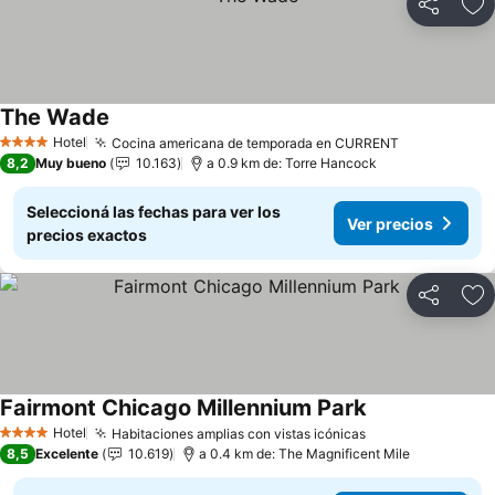
Compartir
Añ
The Wade
Hotel
Cocina americana de temporada en CURRENT
4 Estrellas
8,2
Muy bueno
10.163
a 0.9 km de: Torre Hancock
Seleccioná las fechas para ver los
Ver precios
precios exactos
Compartir
Añ
Fairmont Chicago Millennium Park
Hotel
Habitaciones amplias con vistas icónicas
4 Estrellas
8,5
Excelente
10.619
a 0.4 km de: The Magnificent Mile