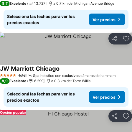
8,7
Excelente
13.727
a 0.7 km de: Michigan Avenue Bridge
Seleccioná las fechas para ver los
Ver precios
precios exactos
Compartir
Añ
JW Marriott Chicago
Hotel
Spa holístico con exclusivas cámaras de hammam
5 Estrellas
8,9
Excelente
6.299
a 0.3 km de: Torre Willis
Seleccioná las fechas para ver los
Ver precios
precios exactos
Opción popular
Compartir
Añ