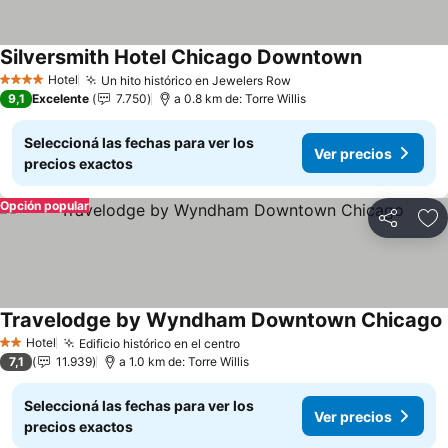
Silversmith Hotel Chicago Downtown
Hotel
Un hito histórico en Jewelers Row
4 Estrellas
9,1
Excelente
7.750
a 0.8 km de: Torre Willis
Seleccioná las fechas para ver los
Ver precios
precios exactos
Opción popular
Compartir
Añ
Travelodge by Wyndham Downtown Chicago
Hotel
Edificio histórico en el centro
2 Estrellas
7,1
11.939
a 1.0 km de: Torre Willis
Seleccioná las fechas para ver los
Ver precios
precios exactos