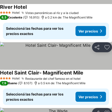
River Hotel
Hotel
Vistas panorámicas al río y a la ciudad
4 Estrellas
8,5
Excelente
16.910
a 0.2 km de: The Magnificent Mile
Seleccioná las fechas para ver los
Ver precios
precios exactos
Compartir
Añ
Hotel Saint Clair- Magnificent Mile
Hotel
Restaurante del chef famoso en el hotel
4 Estrellas
7,9
Bueno
8.107
a 0.5 km de: The Magnificent Mile
Seleccioná las fechas para ver los
Ver precios
precios exactos