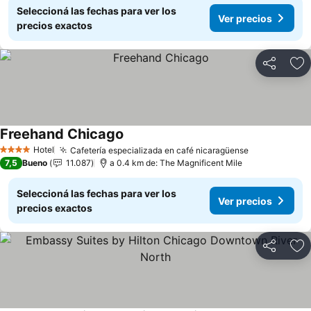
Seleccioná las fechas para ver los
Ver precios
precios exactos
Compartir
Añ
Freehand Chicago
Hotel
Cafetería especializada en café nicaragüense
4 Estrellas
7,5
Bueno
11.087
a 0.4 km de: The Magnificent Mile
Seleccioná las fechas para ver los
Ver precios
precios exactos
Compartir
Añ