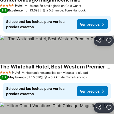
Hotel
Ubicación privilegiada en Gold Coast
5 Estrellas
9,2
Excelente
13.693
a 0.3 km de: Torre Hancock
Seleccioná las fechas para ver los
Ver precios
precios exactos
Compartir
Añ
The Whitehall Hotel, Best Western Premier Collection
Hotel
Habitaciones amplias con vistas a la ciudad
4 Estrellas
8,2
Muy bueno
10.670
a 0.2 km de: Torre Hancock
Seleccioná las fechas para ver los
Ver precios
precios exactos
Compartir
Añ