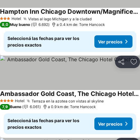
Hampton Inn Chicago Downtown/Magnificent Mile
Hotel
Vistas al lago Michigan y a la ciudad
3 Estrellas
8,0
Muy bueno
6.692
a 0.4 km de: Torre Hancock
Seleccioná las fechas para ver los
Ver precios
precios exactos
Compartir
Añ
Ambassador Gold Coast, The Chicago Hotel Collection
Hotel
Terraza en la azotea con vistas al skyline
4 Estrellas
7,9
Bueno
6.061
a 0.9 km de: Torre Hancock
Seleccioná las fechas para ver los
Ver precios
precios exactos