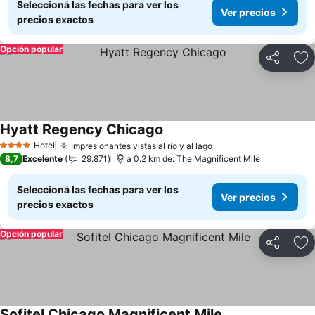
Seleccioná las fechas para ver los
Ver precios
precios exactos
Opción popular
Compartir
Añ
Hyatt Regency Chicago
Hotel
Impresionantes vistas al río y al lago
4 Estrellas
8,7
Excelente
29.871
a 0.2 km de: The Magnificent Mile
Seleccioná las fechas para ver los
Ver precios
precios exactos
Opción popular
Compartir
Añ
Sofitel Chicago Magnificent Mile