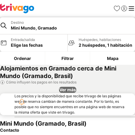
Favoritos
Iniciar 
Me
Destino
Mini Mundo, Gramado
Entrada/salida
Huéspedes, habitaciones
Elige las fechas
2 huéspedes, 1 habitación
Ordenar
Filtrar
Mapa
Alojamientos en Gramado cerca de Mini
Mundo (Gramado, Brasil)
Cómo influyen los pagos en los resultados
Ver más
Los precios y la disponibilidad que recibe trivago de las páginas
web de reserva cambian de manera constante. Por lo tanto, es
posible que no siempre encuentres en una página web de reserva
la misma oferta que viste en trivago.
Mini Mundo (Gramado, Brasil)
Contacto