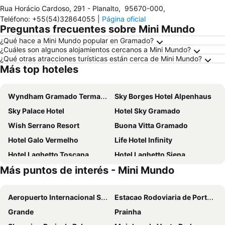
Rua Horácio Cardoso, 291 - Planalto
,
95670-000
,
Teléfono
:
+55(54)32864055
|
Página oficial
Preguntas frecuentes sobre Mini Mundo
¿Qué hace a Mini Mundo popular en Gramado?
¿Cuáles son algunos alojamientos cercanos a Mini Mundo?
¿Qué otras atracciones turísticas están cerca de Mini Mundo?
Más top hoteles
Wyndham Gramado Termas Resort & SPA
Sky Borges Hotel Alpenhaus
Sky Palace Hotel
Hotel Sky Gramado
Wish Serrano Resort
Buona Vitta Gramado
Hotel Galo Vermelho
Life Hotel Infinity
Hotel Laghetto Toscana
Hotel Laghetto Siena
Más puntos de interés - Mini Mundo
Hotel Laghetto Gramado
Hotel Serra Nevada
Master Gramado Hotel - Espaço Kids Incrível
Sky Serra Hotel
Aeropuerto Internacional Salgado Filho
Estacao Rodoviaria de Porto Alegre
Laghetto Canela
Hotel Laghetto Pedras Altas
Grande
Prainha
Hotel Fioreze Origem
Sky Ville Canela Hotel