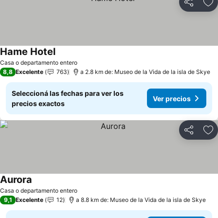
Compartir
Añ
Hame Hotel
Ver precios
Casa o departamento entero
8,8
Excelente
763
a 2.8 km de: Museo de la Vida de la isla de Skye
Seleccioná las fechas para ver los
Ver precios
precios exactos
Compartir
Añ
Aurora
Ver precios
Casa o departamento entero
9,1
Excelente
12
a 8.8 km de: Museo de la Vida de la isla de Skye