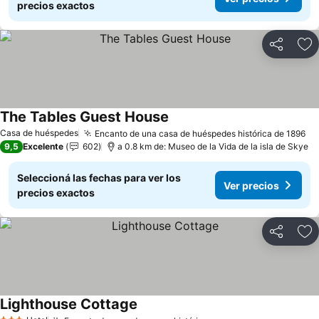
precios exactos
Compartir
Añ
The Tables Guest House
Ver precios
Casa de huéspedes
Encanto de una casa de huéspedes histórica de 1896
Ve
9,5
Excelente
602
a 0.8 km de: Museo de la Vida de la isla de Skye
Seleccioná las fechas para ver los
Ver precios
precios exactos
Compartir
Añ
Lighthouse Cottage
Ver precios