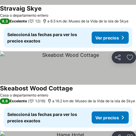
Stravaig Skye
Ver precios
Casa o departamento entero
9,3
Excelente
12
a 6.5 km de: Museo de la Vida de la isla de Skye
Seleccioná las fechas para ver los
Ver precios
precios exactos
Compartir
Añ
Skeabost Wood Cottage
Ver precios
Casa o departamento entero
8,6
Excelente
1.016
a 16.2 km de: Museo de la Vida de la isla de Skye
Seleccioná las fechas para ver los
Ver precios
precios exactos