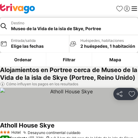
Favoritos
Iniciar 
Me
Destino
Museo de la Vida de la isla de Skye, Portree
Entrada/salida
Huéspedes, habitaciones
Elige las fechas
2 huéspedes, 1 habitación
Ordenar
Filtrar
Mapa
Alojamientos en Portree cerca de Museo de la
Vida de la isla de Skye (Portree, Reino Unido)
Cómo influyen los pagos en los resultados
Compartir
Añ
Atholl House Skye
Ver precios
Hotel
Desayuno continental cuidado
Ver precios
3 Estrellas