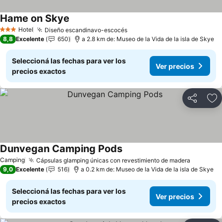
Hame on Skye
Ver precios
Hotel
Diseño escandinavo-escocés
Ver precios
3 Estrellas
8,8
Excelente
650
a 2.8 km de: Museo de la Vida de la isla de Skye
Seleccioná las fechas para ver los
Ver precios
precios exactos
Compartir
Añ
Dunvegan Camping Pods
Ver precios
Camping
Cápsulas glamping únicas con revestimiento de madera
Ver prec
9,0
Excelente
516
a 0.2 km de: Museo de la Vida de la isla de Skye
Seleccioná las fechas para ver los
Ver precios
precios exactos