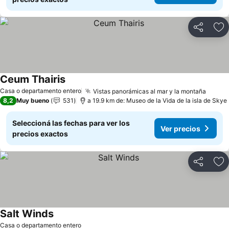
Compartir
Añ
Ceum Thairis
Ver precios
Casa o departamento entero
Vistas panorámicas al mar y la montaña
Ver p
8,2
Muy bueno
531
a 19.9 km de: Museo de la Vida de la isla de Skye
Seleccioná las fechas para ver los
Ver precios
precios exactos
Compartir
Añ
Salt Winds
Ver precios
Casa o departamento entero