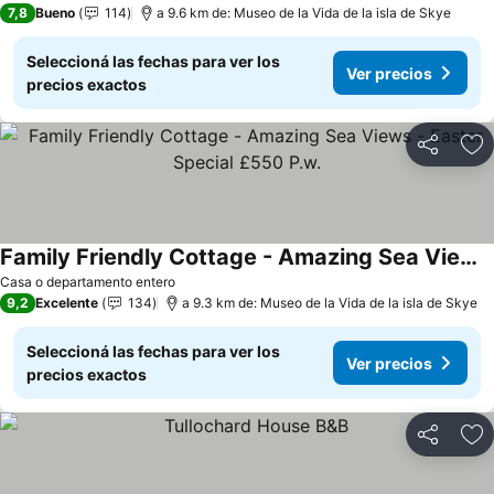
7,8
Bueno
114
a 9.6 km de: Museo de la Vida de la isla de Skye
Seleccioná las fechas para ver los
Ver precios
precios exactos
Compartir
Añ
Family Friendly Cottage - Amazing Sea Views - Easter Special £550 P.w.
Ver precios
Casa o departamento entero
9,2
Excelente
134
a 9.3 km de: Museo de la Vida de la isla de Skye
Seleccioná las fechas para ver los
Ver precios
precios exactos
Compartir
Añ