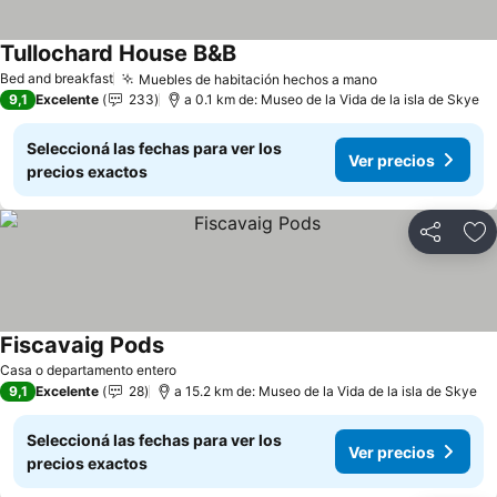
Tullochard House B&B
Ver precios
Bed and breakfast
Muebles de habitación hechos a mano
Ver precios
9,1
Excelente
233
a 0.1 km de: Museo de la Vida de la isla de Skye
Seleccioná las fechas para ver los
Ver precios
precios exactos
Compartir
Añ
Fiscavaig Pods
Ver precios
Casa o departamento entero
9,1
Excelente
28
a 15.2 km de: Museo de la Vida de la isla de Skye
Seleccioná las fechas para ver los
Ver precios
precios exactos