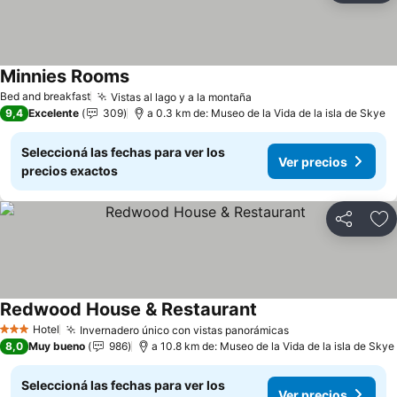
Minnies Rooms
Ver precios
Bed and breakfast
Vistas al lago y a la montaña
Ver precios
9,4
Excelente
309
a 0.3 km de: Museo de la Vida de la isla de Skye
Seleccioná las fechas para ver los
Ver precios
precios exactos
Compartir
Añ
Redwood House & Restaurant
Ver precios
Hotel
Invernadero único con vistas panorámicas
Ver precios
3 Estrellas
8,0
Muy bueno
986
a 10.8 km de: Museo de la Vida de la isla de Skye
Seleccioná las fechas para ver los
Ver precios