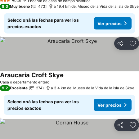
Hotel
Encanto de casa de campo histórica
Ver precios
3 Estrellas
8,0
Muy bueno
473
a 19.4 km de: Museo de la Vida de la isla de Skye
Seleccioná las fechas para ver los
Ver precios
precios exactos
Compartir
Añ
Araucaria Croft Skye
Ver precios
Casa o departamento entero
9,2
Excelente
274
a 3.4 km de: Museo de la Vida de la isla de Skye
Seleccioná las fechas para ver los
Ver precios
precios exactos
Compartir
Añ