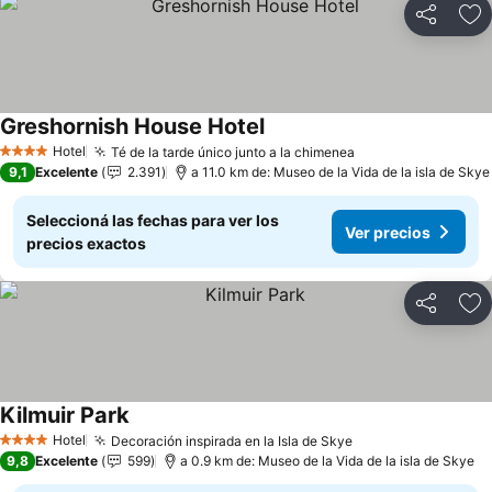
Compartir
Añ
Greshornish House Hotel
Ver precios
Hotel
Té de la tarde único junto a la chimenea
Ver precios
4 Estrellas
9,1
Excelente
2.391
a 11.0 km de: Museo de la Vida de la isla de Skye
Seleccioná las fechas para ver los
Ver precios
precios exactos
Compartir
Añ
Kilmuir Park
Ver precios
Hotel
Decoración inspirada en la Isla de Skye
Ver precios
4 Estrellas
9,8
Excelente
599
a 0.9 km de: Museo de la Vida de la isla de Skye