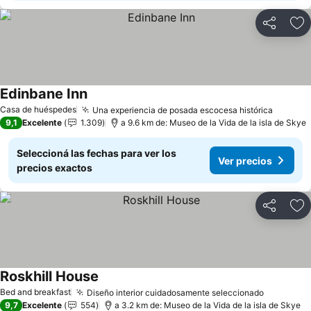
Compartir
Añ
Edinbane Inn
Ver precios
Casa de huéspedes
Una experiencia de posada escocesa histórica
Ver pre
9,1
Excelente
1.309
a 9.6 km de: Museo de la Vida de la isla de Skye
Seleccioná las fechas para ver los
Ver precios
precios exactos
Compartir
Añ
Roskhill House
Ver precios
Bed and breakfast
Diseño interior cuidadosamente seleccionado
Ver prec
9,7
Excelente
554
a 3.2 km de: Museo de la Vida de la isla de Skye