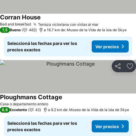
Corran House
Ver precios
Bed and breakfast
Terraza victoriana con vistas al mar
Ver precios
7,5
Bueno
462
a 16.7 km de: Museo de la Vida de la isla de Skye
Seleccioná las fechas para ver los
Ver precios
precios exactos
Compartir
Añ
Ploughmans Cottage
Ver precios
Casa o departamento entero
8,6
Excelente
42
a 9.2 km de: Museo de la Vida de la isla de Skye
Seleccioná las fechas para ver los
Ver precios
precios exactos