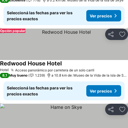
9,6
Excelente
778
a 0.2 km de: Museo de la Vida de la isla de Skye
Seleccioná las fechas para ver los
Ver precios
precios exactos
Opción popular
Compartir
Añ
Redwood House Hotel
Ver precios
Hotel
Acceso panorámico por carretera de un solo carril
Ver precios
8,1
Muy bueno
1.239
a 10.8 km de: Museo de la Vida de la isla de Sk
Seleccioná las fechas para ver los
Ver precios
precios exactos
Compartir
Añ