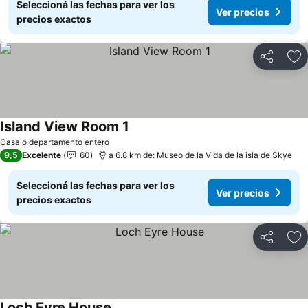
Seleccioná las fechas para ver los
Ver precios
precios exactos
Compartir
Añ
Island View Room 1
Ver precios
Casa o departamento entero
9,5
Excelente
60
a 6.8 km de: Museo de la Vida de la isla de Skye
Seleccioná las fechas para ver los
Ver precios
precios exactos
Compartir
Añ
Loch Eyre House