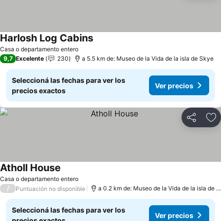
Harlosh Log Cabins
Ver precios
Casa o departamento entero
9,7
Excelente
230
a 5.5 km de: Museo de la Vida de la isla de Skye
Seleccioná las fechas para ver los
Ver precios
precios exactos
Compartir
Añ
Atholl House
Ver precios
Casa o departamento entero
/
a 0.2 km de: Museo de la Vida de la isla de 
Puntuación no disponible
Seleccioná las fechas para ver los
Ver precios
precios exactos