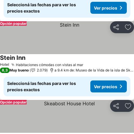
Seleccioná las fechas para ver los
Ver precios
precios exactos
Opción popular
Compartir
Añ
Stein Inn
Ver precios
Hotel
Habitaciones cómodas con vistas al mar
Ver precios
8,3
Muy bueno
2.079
a 9.4 km de: Museo de la Vida de la isla de Sky
Seleccioná las fechas para ver los
Ver precios
precios exactos
Opción popular
Compartir
Añ