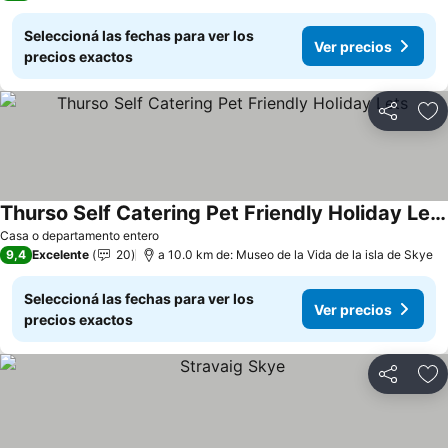
Seleccioná las fechas para ver los
Ver precios
precios exactos
Compartir
Añ
Thurso Self Catering Pet Friendly Holiday Lets
Ver precios
Casa o departamento entero
9,4
Excelente
20
a 10.0 km de: Museo de la Vida de la isla de Skye
Seleccioná las fechas para ver los
Ver precios
precios exactos
Compartir
Añ