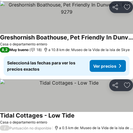
Compartir
Añ
Greshornish Boathouse, Pet Friendly In Dunvegan, Ref 9279
Ver precios
Casa o departamento entero
8,2
Muy bueno
18
a 10.8 km de: Museo de la Vida de la isla de Skye
Seleccioná las fechas para ver los
Ver precios
precios exactos
Compartir
Añ
Tidal Cottages - Low Tide
Ver precios
Casa o departamento entero
/
a 0.5 km de: Museo de la Vida de la isla de 
Puntuación no disponible