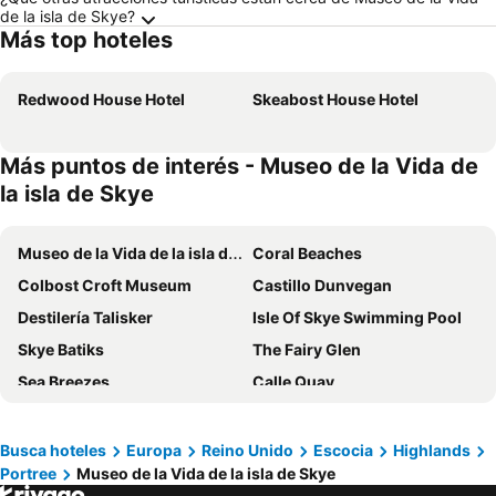
de la isla de Skye?
Más top hoteles
Redwood House Hotel
Skeabost House Hotel
Más puntos de interés - Museo de la Vida de
la isla de Skye
Museo de la Vida de la isla de Skye
Coral Beaches
Colbost Croft Museum
Castillo Dunvegan
Destilería Talisker
Isle Of Skye Swimming Pool
Skye Batiks
The Fairy Glen
Sea Breezes
Calle Quay
Castillo Duntulm
Duncan House
Serpentario de Skye El Mundo de los Reptiles
Benbecula Airport
Busca hoteles
Europa
Reino Unido
Escocia
Highlands
Portree
Museo de la Vida de la isla de Skye
Skye bridge
Museo Kyle Line