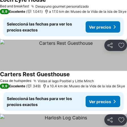
Ver precios
Bed and breakfast
Desayuno gourmet personalizado
Ver precios
8,9
Excelente
1.041
a 17.0 km de: Museo de la Vida de la isla de Skye
Seleccioná las fechas para ver los
Ver precios
precios exactos
Compartir
Añ
Carters Rest Guesthouse
Ver precios
Casa de huéspedes
Vistas al lago Pooltiel y Little Minch
Ver precios
9,9
Excelente
349
a 10.4 km de: Museo de la Vida de la isla de Skye
Seleccioná las fechas para ver los
Ver precios
precios exactos
Compartir
Añ