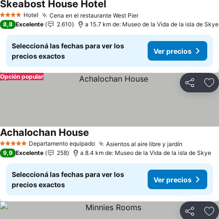
Skeabost House Hotel
Ver precios
Hotel
Cena en el restaurante West Pier
Ver precios
4 Estrellas
8,8
Excelente
2.610
a 15.7 km de: Museo de la Vida de la isla de Skye
Seleccioná las fechas para ver los
Ver precios
precios exactos
Opción popular
Compartir
Añ
Achalochan House
Ver precios
Departamento equipado
Asientos al aire libre y jardín
Ver preci
5 Estrellas
9,9
Excelente
258
a 8.4 km de: Museo de la Vida de la isla de Skye
Seleccioná las fechas para ver los
Ver precios
precios exactos
Compartir
Añ