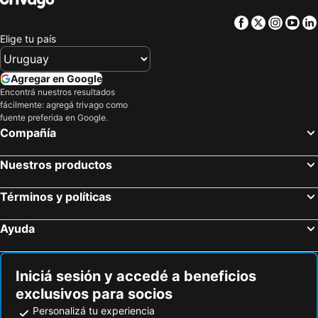
Castillo de Armadale
Over the Rainbow
Facebook
Twitter
Insta
Yo
Caledonian-MacBrayne
Castillo Eilean Donan
Elige tu país
Loch Lomond & The Trossachs National Park
Ullapool Museum
Cape Wrath
Abriachan Gardens
Agregar en Google
Tulloch Caledonian Stadium
Inverness Leisure
Encontrá nuestros resultados
fácilmente: agregá trivago como
Oban Distillery
Glencoe
fuente preferida en Google.
Compañía
Destilería Tomatin
Kilchurn Castle
Calle Ness
Landmark Park
Nuestros productos
Términos y políticas
Ayuda
Iniciá sesión y accedé a beneficios
exclusivos para socios
Personalizá tu experiencia