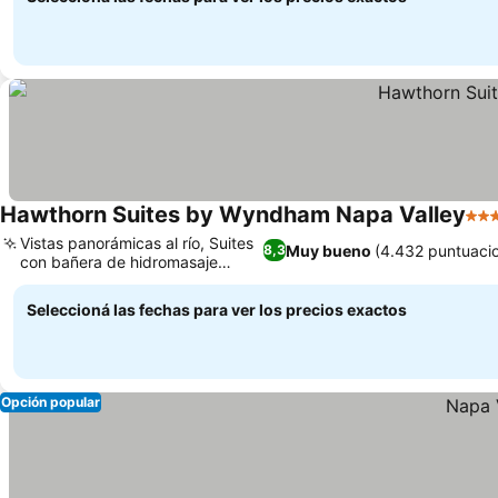
Hawthorn Suites by Wyndham Napa Valley
3 Es
Vistas panorámicas al río, Suites
Muy bueno
(4.432 puntuaci
8,3
con bañera de hidromasaje
Ver precios
privada
Seleccioná las fechas para ver los precios exactos
Opción popular