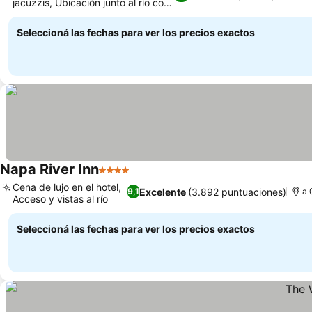
jacuzzis, Ubicación junto al río con
Ver precios
sendero
Seleccioná las fechas para ver los precios exactos
Napa River Inn
4 Estrellas
Ver precios
Cena de lujo en el hotel,
Excelente
(3.892 puntuaciones)
9,1
a 
Acceso y vistas al río
Ver precios
Seleccioná las fechas para ver los precios exactos