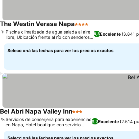
The Westin Verasa Napa
4 Estrellas
Ver precios
Piscina climatizada de agua salada al aire
Excelente
(3.841 p
8,8
libre, Ubicación frente al río con senderos
Ver precios
para caminar.
Seleccioná las fechas para ver los precios exactos
Bel Abri Napa Valley Inn
3 Estrellas
Ver precios
Servicios de conserjería para experiencias
Excelente
(2.514 p
9,3
en Napa, Hotel boutique con servicio
Ver precios
personalizado
Seleccioná las fechas para ver los precios exactos