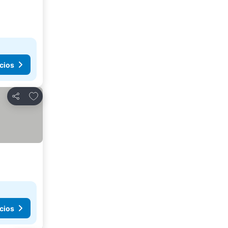
cios
Añadir a favoritos
Compartir
cios