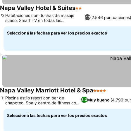
Napa Valley Hotel & Suites
2 Estrellas
Ver precios
Habitaciones con duchas de masaje
(2.546 puntuaciones
7,3
sueco, Smart TV en todas las
Ver precios
habitaciones
Seleccioná las fechas para ver los precios exactos
Napa Valley Marriott Hotel & Spa
4 Estrellas
Ver precio
Piscina estilo resort con bar de
Muy bueno
(4.799 pu
8,3
chapoteo, Spa y centro de fitness con
Ver precios
servicio completo
Seleccioná las fechas para ver los precios exactos