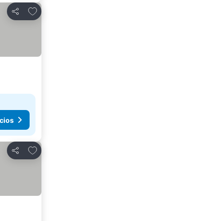
Añadir a favoritos
Compartir
cios
Añadir a favoritos
Compartir