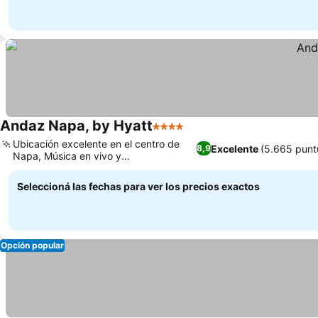
Andaz Napa, by Hyatt
4 Estrellas
Ver precios
Ubicación excelente en el centro de
Excelente
(5.665 punt
8,9
Napa, Música en vivo y
Ver precios
entretenimiento animado
Seleccioná las fechas para ver los precios exactos
Opción popular