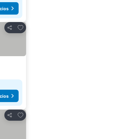
cios
Añadir a favoritos
Compartir
cios
Añadir a favoritos
Compartir