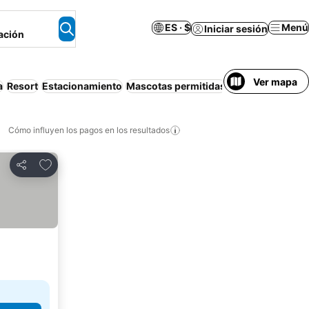
ES · $
Menú
Iniciar sesión
ación
Ver mapa
a
Resort
Estacionamiento
Mascotas permitidas
Departamento e
Cómo influyen los pagos en los resultados
Añadir a favoritos
Compartir