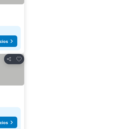
cios
Añadir a favoritos
Compartir
cios