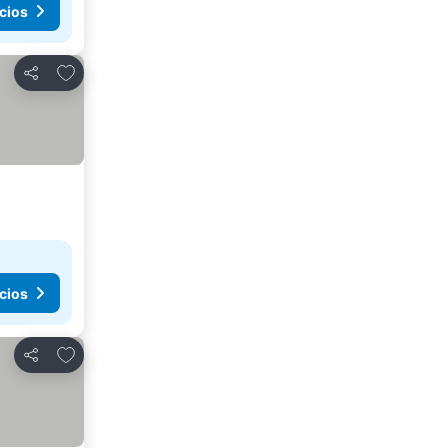
cios
Añadir a favoritos
Compartir
cios
Añadir a favoritos
Compartir