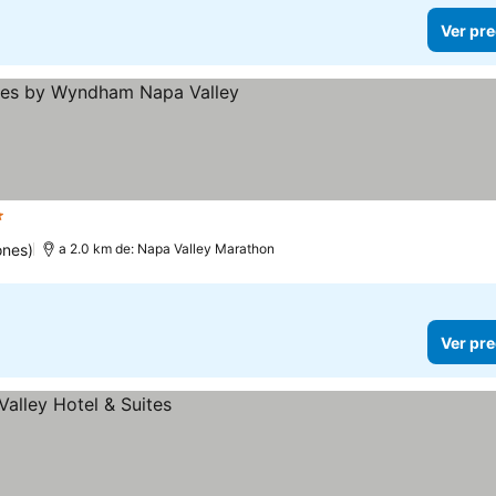
Ver pre
trellas
Ver precios
ones)
a 2.0 km de: Napa Valley Marathon
Ver pre