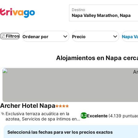
Destino
Filtros
Ordenar por
Precio
Napa Va
Alojamientos en Napa cerc
Archer Hotel Napa
4 Estrellas
Ver precios
Exclusiva terraza acuática en la
Excelente
(4.139 puntua
9,2
azotea, Servicios de spa íntimos en
Ver precios
la azotea
Seleccioná las fechas para ver los precios exactos