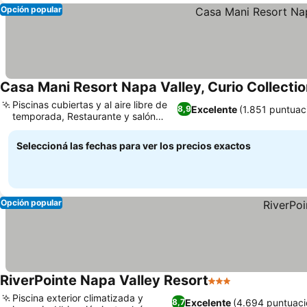
Opción popular
Casa Mani Resort Napa Valley, Curio Collectio
Piscinas cubiertas y al aire libre de
Excelente
(1.851 puntuac
8,9
temporada, Restaurante y salón
Ver precios
Grille 29
Seleccioná las fechas para ver los precios exactos
Opción popular
RiverPointe Napa Valley Resort
3 Estrellas
Ver precios
Piscina exterior climatizada y
Excelente
(4.694 puntuaci
8,7