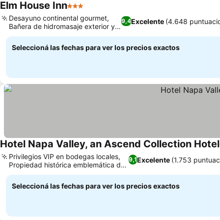
Elm House Inn
3 Estrellas
Ver precios
Desayuno continental gourmet,
Excelente
(4.648 puntuaci
9,4
Bañera de hidromasaje exterior y
Ver precios
jardín
Seleccioná las fechas para ver los precios exactos
Hotel Napa Valley, an Ascend Collection Hotel
Privilegios VIP en bodegas locales,
Excelente
(1.753 puntuac
9,1
Propiedad histórica emblemática de
Ver precios
1874
Seleccioná las fechas para ver los precios exactos