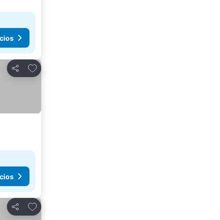
cios
Añadir a favoritos
Compartir
cios
Añadir a favoritos
Compartir