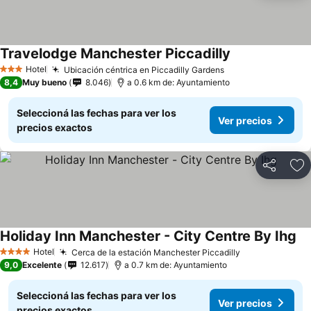
Travelodge Manchester Piccadilly
Hotel
Ubicación céntrica en Piccadilly Gardens
3 Estrellas
8,4
Muy bueno
8.046
a 0.6 km de: Ayuntamiento
Seleccioná las fechas para ver los
Ver precios
precios exactos
Compartir
Añ
Holiday Inn Manchester - City Centre By Ihg
Hotel
Cerca de la estación Manchester Piccadilly
4 Estrellas
9,0
Excelente
12.617
a 0.7 km de: Ayuntamiento
Seleccioná las fechas para ver los
Ver precios
precios exactos