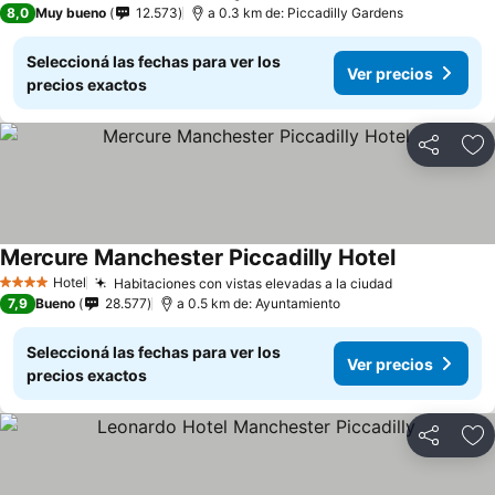
8,0
Muy bueno
12.573
a 0.3 km de: Piccadilly Gardens
Seleccioná las fechas para ver los
Ver precios
precios exactos
Compartir
Añ
Mercure Manchester Piccadilly Hotel
Hotel
Habitaciones con vistas elevadas a la ciudad
4 Estrellas
7,9
Bueno
28.577
a 0.5 km de: Ayuntamiento
Seleccioná las fechas para ver los
Ver precios
precios exactos
Compartir
Añ