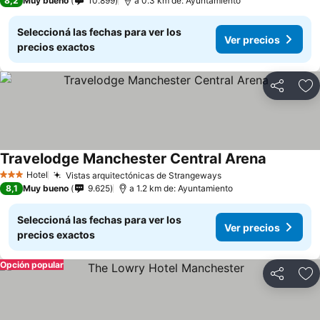
8,2
Muy bueno
10.899
a 0.3 km de: Ayuntamiento
Seleccioná las fechas para ver los
Ver precios
precios exactos
Compartir
Añ
Travelodge Manchester Central Arena
Hotel
Vistas arquitectónicas de Strangeways
3 Estrellas
8,1
Muy bueno
9.625
a 1.2 km de: Ayuntamiento
Seleccioná las fechas para ver los
Ver precios
precios exactos
Opción popular
Compartir
Añ