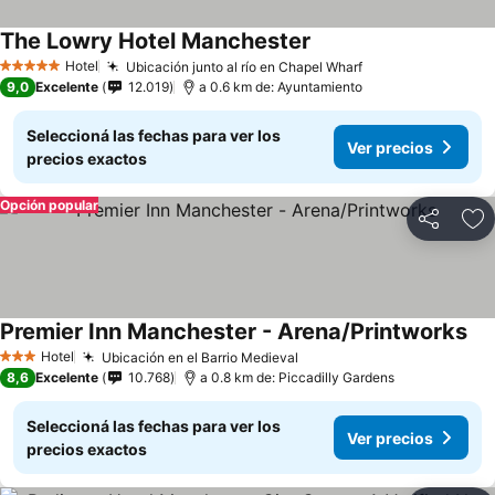
The Lowry Hotel Manchester
Hotel
Ubicación junto al río en Chapel Wharf
5 Estrellas
9,0
Excelente
12.019
a 0.6 km de: Ayuntamiento
Seleccioná las fechas para ver los
Ver precios
precios exactos
Opción popular
Compartir
Añ
Premier Inn Manchester - Arena/Printworks
Hotel
Ubicación en el Barrio Medieval
3 Estrellas
8,6
Excelente
10.768
a 0.8 km de: Piccadilly Gardens
Seleccioná las fechas para ver los
Ver precios
precios exactos