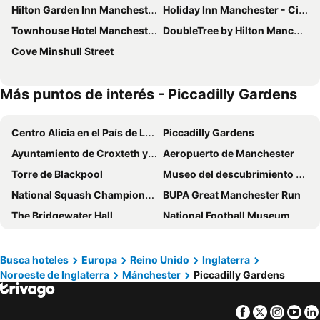
Hilton Garden Inn Manchester Emirates Old Trafford
Holiday Inn Manchester - City Centre By Ihg
Townhouse Hotel Manchester
DoubleTree by Hilton Manchester - Piccadilly
Cove Minshull Street
Más puntos de interés - Piccadilly Gardens
Centro Alicia en el País de Las Maravillas
Piccadilly Gardens
Ayuntamiento de Croxteth y parque
Aeropuerto de Manchester
Torre de Blackpool
Museo del descubrimiento de los lagos
National Squash Championships
BUPA Great Manchester Run
The Bridgewater Hall
National Football Museum
King Street Shopping
Barrio Chino de Manchester
The Manchester Bike Show
Cross Street Church Unitarian
Busca hoteles
Europa
Reino Unido
Inglaterra
Noroeste de Inglaterra
Mánchester
Piccadilly Gardens
Great Northern Contemporary Craft Fair
Northern Quarter
Chorlton on Medlock
Northern Quarter
Facebook
Twitter
Insta
Yo
Vivienne Westwood
Galería de Arte de Manchester