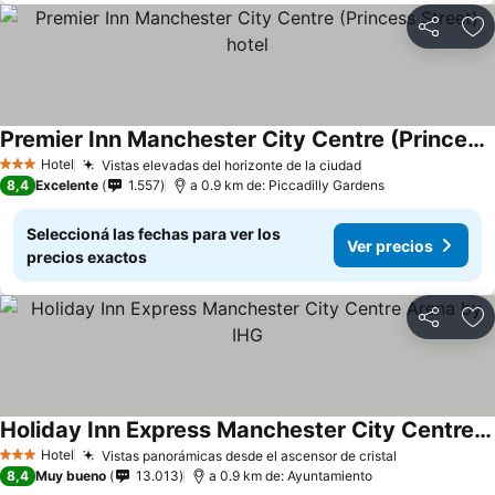
Compartir
Añ
Premier Inn Manchester City Centre (Princess Street) hotel
Hotel
Vistas elevadas del horizonte de la ciudad
3 Estrellas
8,4
Excelente
1.557
a 0.9 km de: Piccadilly Gardens
Seleccioná las fechas para ver los
Ver precios
precios exactos
Compartir
Añ
Holiday Inn Express Manchester City Centre Arena by IHG
Hotel
Vistas panorámicas desde el ascensor de cristal
3 Estrellas
8,4
Muy bueno
13.013
a 0.9 km de: Ayuntamiento