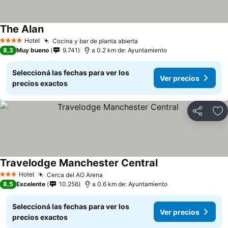
The Alan
Hotel
Cocina y bar de planta abierta
4 Estrellas
8,3
Muy bueno
9.741
a 0.2 km de: Ayuntamiento
Seleccioná las fechas para ver los
Ver precios
precios exactos
Compartir
Añ
Travelodge Manchester Central
Hotel
Cerca del AO Arena
3 Estrellas
8,5
Excelente
10.256
a 0.6 km de: Ayuntamiento
Seleccioná las fechas para ver los
Ver precios
precios exactos