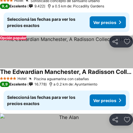
Hotel
Sofisticado concepto de santuario urbano
4 Estrellas
9,4
Excelente
9.422
a 0.5 km de: Piccadilly Gardens
Seleccioná las fechas para ver los
Ver precios
precios exactos
Opción popular
Compartir
Añ
The Edwardian Manchester, A Radisson Collection Hotel
Hotel
Piscina aguamarina con cabañas
5 Estrellas
8,9
Excelente
16.778
a 0.2 km de: Ayuntamiento
Seleccioná las fechas para ver los
Ver precios
precios exactos
Compartir
Añ