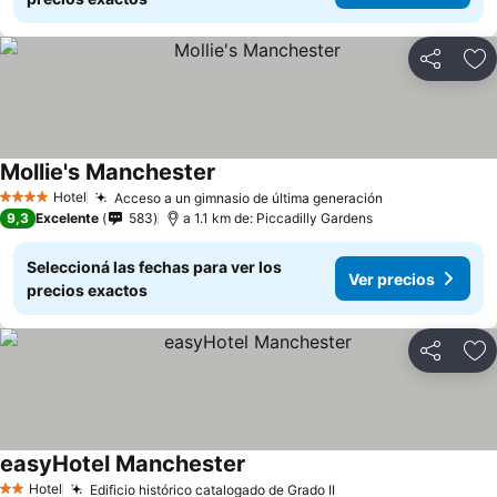
Compartir
Añ
Mollie's Manchester
Hotel
Acceso a un gimnasio de última generación
4 Estrellas
9,3
Excelente
583
a 1.1 km de: Piccadilly Gardens
Seleccioná las fechas para ver los
Ver precios
precios exactos
Compartir
Añ
easyHotel Manchester
Hotel
Edificio histórico catalogado de Grado II
2 Estrellas