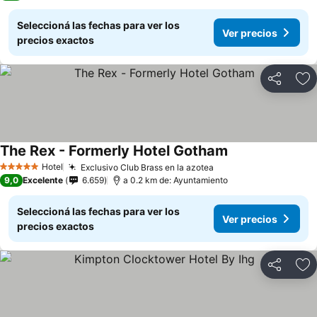
Seleccioná las fechas para ver los
Ver precios
precios exactos
Compartir
Añ
The Rex - Formerly Hotel Gotham
Hotel
Exclusivo Club Brass en la azotea
5 Estrellas
9,0
Excelente
6.659
a 0.2 km de: Ayuntamiento
Seleccioná las fechas para ver los
Ver precios
precios exactos
Compartir
Añ