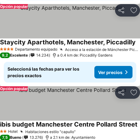
Opción popular
Compartir
Añ
Staycity Aparthotels, Manchester, Piccadilly
Departamento equipado
Acceso a la estación de Mánchester Piccadilly
4 Estrellas
9,2
Excelente
14.234
a 0.4 km de: Piccadilly Gardens
Seleccioná las fechas para ver los
Ver precios
precios exactos
Opción popular
Compartir
Añ
ibis budget Manchester Centre Pollard Street
Hotel
Habitaciones estilo "capullo"
2 Estrellas
7,5
Bueno
13.276
a 2.1 km de: Ayuntamiento