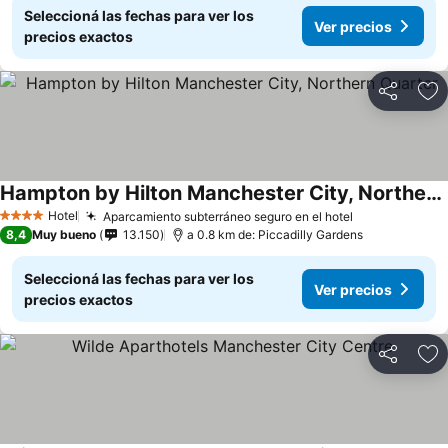
Seleccioná las fechas para ver los
Ver precios
precios exactos
Compartir
Añ
Hampton by Hilton Manchester City, Northern Quarter
Hotel
Aparcamiento subterráneo seguro en el hotel
4 Estrellas
8,4
Muy bueno
13.150
a 0.8 km de: Piccadilly Gardens
Seleccioná las fechas para ver los
Ver precios
precios exactos
Compartir
Añ