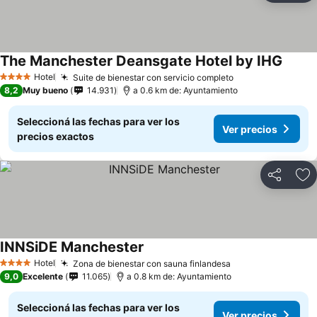
The Manchester Deansgate Hotel by IHG
Hotel
Suite de bienestar con servicio completo
4 Estrellas
8,2
Muy bueno
14.931
a 0.6 km de: Ayuntamiento
Seleccioná las fechas para ver los
Ver precios
precios exactos
Compartir
Añ
INNSiDE Manchester
Hotel
Zona de bienestar con sauna finlandesa
4 Estrellas
9,0
Excelente
11.065
a 0.8 km de: Ayuntamiento
Seleccioná las fechas para ver los
Ver precios