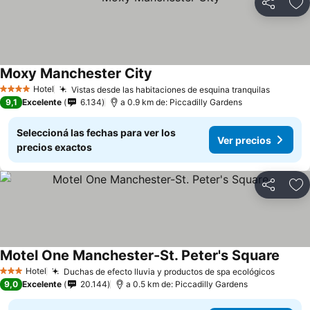
Compartir
Añ
Moxy Manchester City
Hotel
Vistas desde las habitaciones de esquina tranquilas
4 Estrellas
9,1
Excelente
6.134
a 0.9 km de: Piccadilly Gardens
Seleccioná las fechas para ver los
Ver precios
precios exactos
Compartir
Añ
Motel One Manchester-St. Peter's Square
Hotel
Duchas de efecto lluvia y productos de spa ecológicos
3 Estrellas
9,0
Excelente
20.144
a 0.5 km de: Piccadilly Gardens