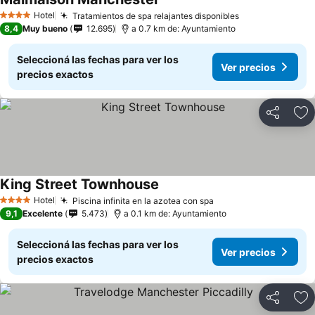
Hotel
Tratamientos de spa relajantes disponibles
4 Estrellas
8,4
Muy bueno
12.695
a 0.7 km de: Ayuntamiento
Seleccioná las fechas para ver los
Ver precios
precios exactos
Compartir
Añ
King Street Townhouse
Hotel
Piscina infinita en la azotea con spa
4 Estrellas
9,1
Excelente
5.473
a 0.1 km de: Ayuntamiento
Seleccioná las fechas para ver los
Ver precios
precios exactos
Compartir
Añ