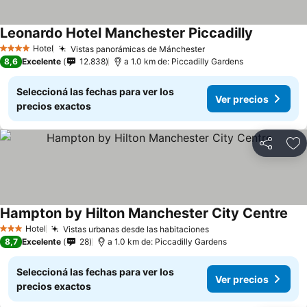
Leonardo Hotel Manchester Piccadilly
Hotel
Vistas panorámicas de Mánchester
4 Estrellas
8,6
Excelente
12.838
a 1.0 km de: Piccadilly Gardens
Seleccioná las fechas para ver los
Ver precios
precios exactos
Compartir
Añ
Hampton by Hilton Manchester City Centre
Hotel
Vistas urbanas desde las habitaciones
3 Estrellas
8,7
Excelente
28
a 1.0 km de: Piccadilly Gardens
Seleccioná las fechas para ver los
Ver precios
precios exactos