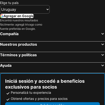
Elige tu país
Manchester Canal Street
Manchester Arndale
Manchester Piccadilly
Ayuntamiento
Agregar en Google
Royal Exchange Theatre
County Hall
Encontrá nuestros resultados
fácilmente: agregá trivago como
The National Wedding Show
Crucible Theatre
fuente preferida en Google.
Compañía
Vauxhall
Church Farm Museum
St John's Church
Farfield Mill Arts and Heritage Centre
Nuestros productos
York Dungeon
St James' Park - Sports Direct Arena
Ponds Forge International Sports Centre
Shipley Country Park
Términos y políticas
East Midlands Designer Outlet
Bob Trollop
Ayuda
Robin Hood's Bay
Iniciá sesión y accedé a beneficios
exclusivos para socios
Personalizá tu experiencia
Obtené ofertas y precios para socios