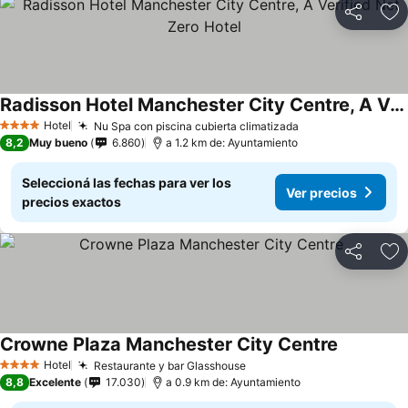
Compartir
Añ
Radisson Hotel Manchester City Centre, A Verified Net Zero Hotel
Hotel
Nu Spa con piscina cubierta climatizada
4 Estrellas
8,2
Muy bueno
6.860
a 1.2 km de: Ayuntamiento
Seleccioná las fechas para ver los
Ver precios
precios exactos
Compartir
Añ
Crowne Plaza Manchester City Centre
Hotel
Restaurante y bar Glasshouse
4 Estrellas
8,8
Excelente
17.030
a 0.9 km de: Ayuntamiento