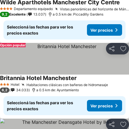
Wilde Aparthotels Manchester City Centre
Departamento equipado
Vistas panorámicas del horizonte de Mánchester
4 Estrellas
9,2
Excelente
13.037
a 0.5 km de: Piccadilly Gardens
Seleccioná las fechas para ver los
Ver precios
precios exactos
Opción popular
Compartir
Añ
Britannia Hotel Manchester
Hotel
Habitaciones clásicas con bañeras de hidromasaje
3 Estrellas
6,2
34.033
a 0.5 km de: Ayuntamiento
Seleccioná las fechas para ver los
Ver precios
precios exactos
Compartir
Añ