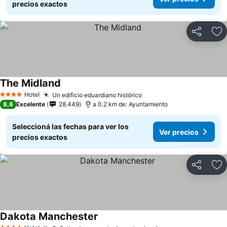
precios exactos
Compartir
Añ
The Midland
Hotel
Un edificio eduardiano histórico
4 Estrellas
8,6
Excelente
28.449
a 0.2 km de: Ayuntamiento
Seleccioná las fechas para ver los
Ver precios
precios exactos
Compartir
Añ
Dakota Manchester