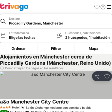
Favoritos
Iniciar 
Me
Destino
Piccadilly Gardens, Mánchester
Entrada/salida
Huéspedes, habitaciones
Elige las fechas
2 huéspedes, 1 habitación
Ordenar
Filtrar
Mapa
Alojamientos en Mánchester cerca de
Piccadilly Gardens (Mánchester, Reino Unido)
Cómo influyen los pagos en los resultados
Compartir
Añ
a&o Manchester City Centre
Hotel
Salón eXchange moderno con comida y bebida
4 Estrellas