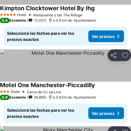
Kimpton Clocktower Hotel By Ihg
Hotel
Restaurante y bar The Refuge
5 Estrellas
8,8
Excelente
12.001
a 0.6 km de: Ayuntamiento
Seleccioná las fechas para ver los
Ver precios
precios exactos
Compartir
Añ
Motel One Manchester-Piccadilly
Hotel
Cerca de Co-op Live
3 Estrellas
8,9
Excelente
26.865
a 0.8 km de: Ayuntamiento
Seleccioná las fechas para ver los
Ver precios
precios exactos