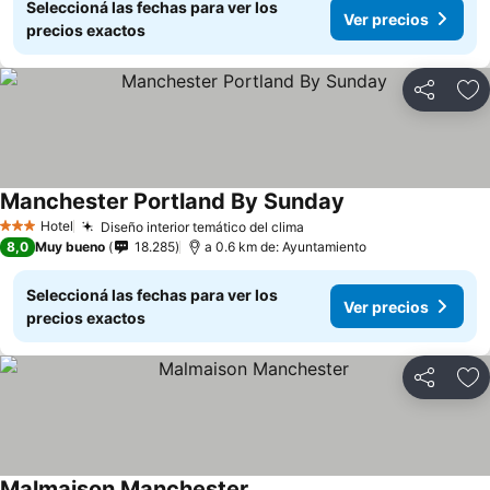
Seleccioná las fechas para ver los
Ver precios
precios exactos
Compartir
Añ
Manchester Portland By Sunday
Hotel
Diseño interior temático del clima
3 Estrellas
8,0
Muy bueno
18.285
a 0.6 km de: Ayuntamiento
Seleccioná las fechas para ver los
Ver precios
precios exactos
Compartir
Añ
Malmaison Manchester