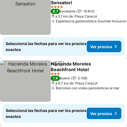
Sensatori
Ver precios
4 Estrellas
8,7
Excelente
19.810
a 5.1 km de: Playa Caracol
Experiencia gastronómica Gourmet Inclusive
Seleccioná las fechas para ver los precios
Ver precios
exactos
Hacienda Morelos
Compartir
Añadir a favoritos
Beachfront Hotel
Ver precios
3 Estrellas
7,9
Bueno
3.158
a 6.7 km de: Playa Caracol
Balcones con vistas panorámicas al mar
Ver
Seleccioná las fechas para ver los precios
Ver precios
exactos