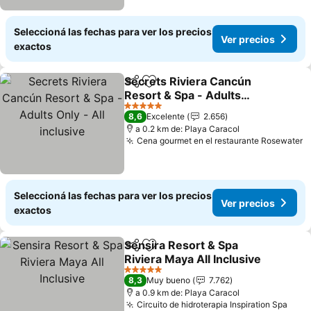
Seleccioná las fechas para ver los precios
Ver precios
exactos
Secrets Riviera Cancún
Compartir
Añadir a favoritos
Resort & Spa - Adults
Only - All inclusive
Ver precios
5 Estrellas
8,6
Excelente
2.656
a 0.2 km de: Playa Caracol
Cena gourmet en el restaurante Rosewater
V
Seleccioná las fechas para ver los precios
Ver precios
exactos
Sensira Resort & Spa
Compartir
Añadir a favoritos
Riviera Maya All Inclusive
Ver precios
5 Estrellas
8,3
Muy bueno
7.762
a 0.9 km de: Playa Caracol
Circuito de hidroterapia Inspiration Spa
Ver 