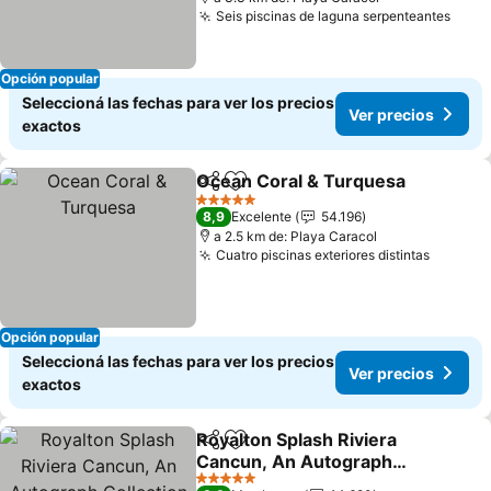
Seis piscinas de laguna serpenteantes
Ver 
Opción popular
Seleccioná las fechas para ver los precios
Ver precios
exactos
Ocean Coral & Turquesa
Compartir
Añadir a favoritos
V
5 Estrellas
8,9
Excelente
54.196
a 2.5 km de: Playa Caracol
Cuatro piscinas exteriores distintas
Ver pre
Opción popular
Seleccioná las fechas para ver los precios
Ver precios
exactos
Royalton Splash Riviera
Compartir
Añadir a favoritos
Cancun, An Autograph
Collection All-Inclusive
Ver precios
5 Estrellas