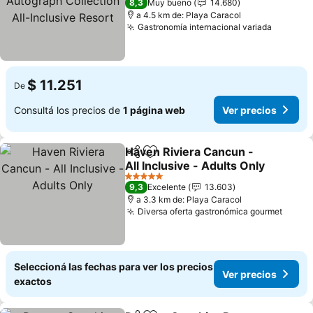
8,3
Muy bueno
14.680
Resort
a 4.5 km de: Playa Caracol
Gastronomía internacional variada
Ver pre
$ 11.251
De
Consultá los precios de
1 página web
Ver precios
Haven Riviera Cancun -
Compartir
Añadir a favoritos
All Inclusive - Adults Only
Ver precios
5 Estrellas
9,3
Excelente
13.603
a 3.3 km de: Playa Caracol
Diversa oferta gastronómica gourmet
Ver p
Seleccioná las fechas para ver los precios
Ver precios
exactos