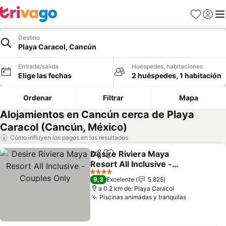
Favoritos
Iniciar 
Me
Destino
Playa Caracol, Cancún
Entrada/salida
Huéspedes, habitaciones
Elige las fechas
2 huéspedes, 1 habitación
Ordenar
Filtrar
Mapa
Alojamientos en Cancún cerca de Playa
Caracol (Cancún, México)
Cómo influyen los pagos en los resultados
Desire Riviera Maya
Compartir
Añadir a favoritos
Resort All Inclusive -
Couples Only
Ver precios
4 Estrellas
9,3
Excelente
5.825
a 0.2 km de: Playa Caracol
Piscinas animadas y tranquilas
Ver precio