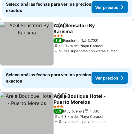
Seleccioná las fechas para ver los precios
Ver precios
exactos
Azul Sensatori By
Compartir
Añadir a favoritos
Karisma
Ver precios
3 Estrellas
8,6
Excelente
3.728
a 0.9 km de: Playa Caracol
Suites superiores con vistas al mar
Ver pre
Seleccioná las fechas para ver los precios
Ver precios
exactos
Areia Boutique Hotel -
Compartir
Añadir a favoritos
Puerto Morelos
Ver precios
3 Estrellas
8,3
Muy bueno
1.038
a 6.3 km de: Playa Caracol
Servicios de spa y bienestar
Ver precios