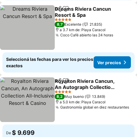
Dreams Riviera Cancun
Compartir
Añadir a favoritos
Resort & Spa
Ver precios
5 Estrellas
8,7
Excelente
21.835
a 3.7 km de: Playa Caracol
Coco Café abierto las 24 horas
Ver precio
Seleccioná las fechas para ver los precios
Ver precios
exactos
Royalton Riviera Cancun,
Compartir
Añadir a favoritos
An Autograph Collection
All-Inclusive Resort &
Ver precios
5 Estrellas
8,2
Muy bueno
13.849
Casino
a 5.0 km de: Playa Caracol
Gastronomía global en diez restaurantes
Ver
$ 9.699
De