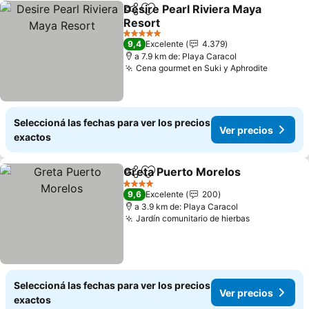
Desire Pearl Riviera Maya
Compartir
Añadir a favoritos
Resort
Ver precios
5 Estrellas
9,4
Excelente
4.379
a 7.9 km de: Playa Caracol
Cena gourmet en Suki y Aphrodite
Ver pre
Seleccioná las fechas para ver los precios
Ver precios
exactos
Greta Puerto Morelos
Compartir
Añadir a favoritos
Ver 
4 Estrellas
9,6
Excelente
200
a 3.9 km de: Playa Caracol
Jardín comunitario de hierbas
Ver precios
Seleccioná las fechas para ver los precios
Ver precios
exactos