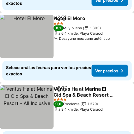
Ver precios
exactos
Hotel El Moro
Compartir
Añadir a favoritos
Ver precios
3 Estrellas
8,1
Muy bueno
1.303
a 6.4 km de: Playa Caracol
Desayuno mexicano auténtico
Ver precio
Seleccioná las fechas para ver los precios
Ver precios
exactos
Ventus Ha at Marina El
Compartir
Añadir a favoritos
Cid Spa & Beach Resort -
All Inclusive
Ver precios
4 Estrellas
9,0
Excelente
1.379
a 8.4 km de: Playa Caracol