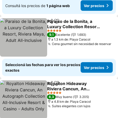
Consultá los precios de
1 página web
Ver precios
Paraiso de la Bonita, a
Compartir
Añadir a favoritos
Luxury Collection Resort,
Riviera Maya, Adult All-
Ver precios
5 Estrellas
9,1
Excelente
1.693
Inclusive
a 1.3 km de: Playa Caracol
Cena gourmet sin necesidad de reservar
Ver
Seleccioná las fechas para ver los precios
Ver precios
exactos
Royalton Hideaway
Compartir
Añadir a favoritos
Riviera Cancun, An
Autograph Collection All-
Ver precios
5 Estrellas
8,3
Muy bueno
3.205
Inclusive Resort & Casino
a 4.8 km de: Playa Caracol
- Adults Only
Suites elegantes con lujos
Ver precios