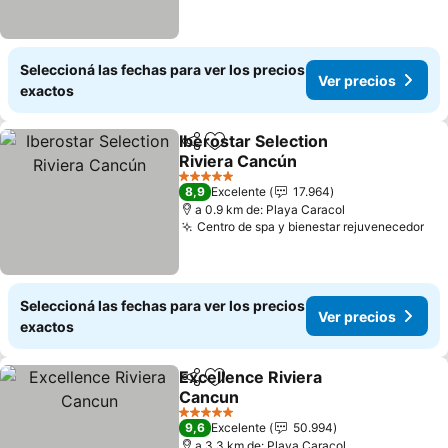
Seleccioná las fechas para ver los precios
Ver precios
exactos
Iberostar Selection
Compartir
Añadir a favoritos
Riviera Cancún
Ver precios
5 Estrellas
8,9
Excelente
17.964
a 0.9 km de: Playa Caracol
Centro de spa y bienestar rejuvenecedor
Ver
Seleccioná las fechas para ver los precios
Ver precios
exactos
Excellence Riviera
Compartir
Añadir a favoritos
Cancun
Ver precios
5 Estrellas
9,6
Excelente
50.994
a 3.3 km de: Playa Caracol