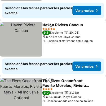
Seleccioná las fechas para ver los precios
Ver precios
exactos
Haven Riviera Cancun
Compartir
Añadir a favoritos
Ver 
5 Estrellas
9,3
Excelente
20.108
a 7.5 km de: Playa Caracol
Piscinas climatizadas estilo laguna
Ver pre
Seleccioná las fechas para ver los precios
Ver precios
exactos
The Fives Oceanfront
Compartir
Añadir a favoritos
Puerto Morelos, Riviera
Maya - All Inclusive
Ver precios
4 Estrellas
9,0
Excelente
21.768
Optional
a 5.4 km de: Playa Caracol
Comida variada con cocina italiana
Ver pre