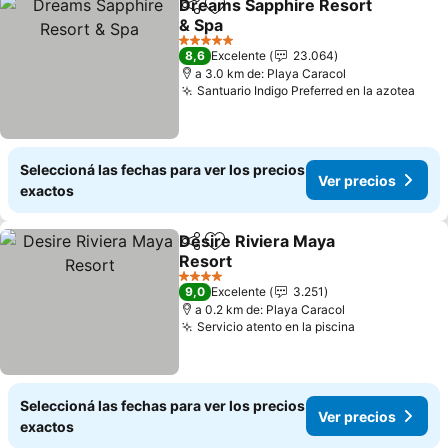
Dreams Sapphire Resort
Compartir
Añadir a favoritos
& Spa
Ver precios
5 Estrellas
8,6
Excelente
23.064
a 3.0 km de: Playa Caracol
Santuario Indigo Preferred en la azotea
Ver 
Seleccioná las fechas para ver los precios
Ver precios
exactos
Desire Riviera Maya
Compartir
Añadir a favoritos
Resort
Ver precios
4 Estrellas
9,0
Excelente
3.251
a 0.2 km de: Playa Caracol
Servicio atento en la piscina
Ver precios
Seleccioná las fechas para ver los precios
Ver precios
exactos