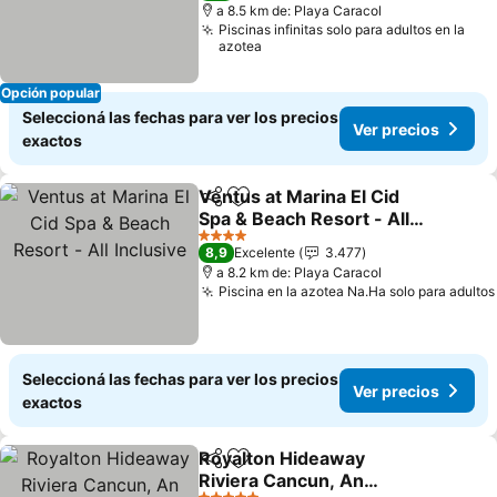
a 8.5 km de: Playa Caracol
Piscinas infinitas solo para adultos en la
azotea
Opción popular
Seleccioná las fechas para ver los precios
Ver precios
exactos
Ventus at Marina El Cid
Compartir
Añadir a favoritos
Spa & Beach Resort - All
Inclusive
Ver precios
4 Estrellas
8,9
Excelente
3.477
a 8.2 km de: Playa Caracol
Piscina en la azotea Na.Ha solo para adultos
Seleccioná las fechas para ver los precios
Ver precios
exactos
Royalton Hideaway
Compartir
Añadir a favoritos
Riviera Cancun, An