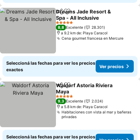
Dreams Jade Resort &
Compartir
Añadir a favoritos
Spa - All Inclusive
Ver precios
5 Estrellas
8,8
Excelente
28.301
a 9.2 km de: Playa Caracol
Cena gourmet francesa en Mercure
Ver pr
Seleccioná las fechas para ver los precios
Ver precios
exactos
Waldorf Astoria Riviera
Compartir
Añadir a favoritos
Maya
Ver precios
5 Estrellas
9,3
Excelente
2.024
a 5.8 km de: Playa Caracol
Habitaciones con vista al mar y bañeras
privadas
Seleccioná las fechas para ver los precios