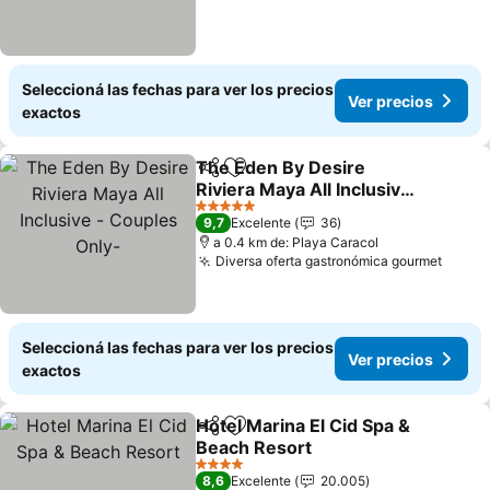
Seleccioná las fechas para ver los precios
Ver precios
exactos
The Eden By Desire
Compartir
Añadir a favoritos
Riviera Maya All Inclusive
- Couples Only-
Ver precios
5 Estrellas
9,7
Excelente
36
a 0.4 km de: Playa Caracol
Diversa oferta gastronómica gourmet
Ver p
Seleccioná las fechas para ver los precios
Ver precios
exactos
Hotel Marina El Cid Spa &
Compartir
Añadir a favoritos
Beach Resort
Ver precios
4 Estrellas
8,6
Excelente
20.005