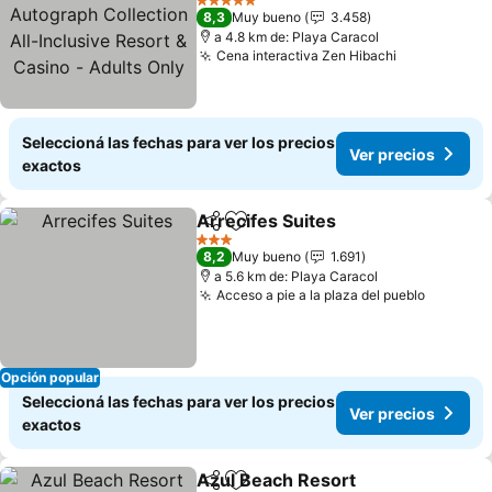
Autograph Collection All-
Ver precios
5 Estrellas
8,3
Muy bueno
3.458
Inclusive Resort & Casino
a 4.8 km de: Playa Caracol
- Adults Only
Cena interactiva Zen Hibachi
Ver precios
Seleccioná las fechas para ver los precios
Ver precios
exactos
Arrecifes Suites
Compartir
Añadir a favoritos
Ver precio
3 Estrellas
8,2
Muy bueno
1.691
a 5.6 km de: Playa Caracol
Acceso a pie a la plaza del pueblo
Ver pre
Opción popular
Seleccioná las fechas para ver los precios
Ver precios
exactos
Azul Beach Resort
Compartir
Añadir a favoritos