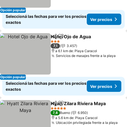
Opción popular
Seleccioná las fechas para ver los precios
Ver precios
exactos
Hotel Ojo de Agua
Compartir
Añadir a favoritos
Ver prec
3 Estrellas
7,1
3.457
a 6.1 km de: Playa Caracol
Servicios de masajes frente a la playa
Ver p
Opción popular
Seleccioná las fechas para ver los precios
Ver precios
exactos
Hyatt Zilara Riviera Maya
Compartir
Añadir a favoritos
V
5 Estrellas
7,8
Bueno
6.950
a 5.6 km de: Playa Caracol
Ubicación privilegiada frente a la playa
Ver 