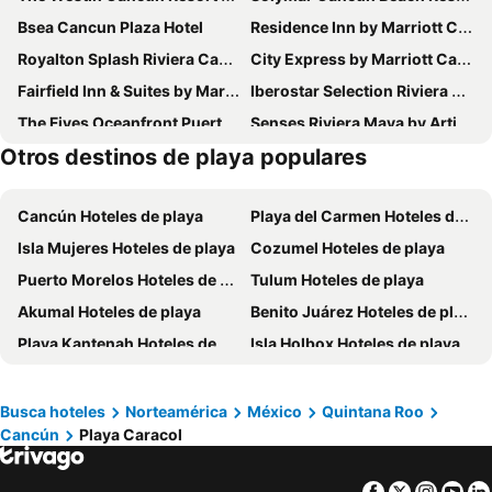
Bsea Cancun Plaza Hotel
Residence Inn by Marriott Cancun Hotel Zone
Royalton Splash Riviera Cancun, An Autograph Collection All-Inclusive Resort
City Express by Marriott Cancun Aeropuerto
Fairfield Inn & Suites by Marriott Cancun Airport
Iberostar Selection Riviera Cancún
The Fives Oceanfront Puerto Morelos, Riviera Maya - All Inclusive Optional
Senses Riviera Maya by Artisan
Otros destinos de playa populares
Hilton Garden Inn Cancun Airport
Avani Cancun Airport
JOIA Paraíso by Iberostar
Club Regina Cancun Managed by Accor
Cancún Hoteles de playa
Playa del Carmen Hoteles de playa
Comfort Inn Cancún
Solymar Condo Beach Resort by Casago
Isla Mujeres Hoteles de playa
Cozumel Hoteles de playa
Corales Suites
El Dorado Royale
Puerto Morelos Hoteles de playa
Tulum Hoteles de playa
Courtyard by Marriott Cancun Airport
Villa Palmeras
Akumal Hoteles de playa
Benito Juárez Hoteles de playa
LOL-HA Hotel Boutique
Airport Sleepy Inn
Playa Kantenah Hoteles de playa
Isla Holbox Hoteles de playa
Puerto Aventuras Hoteles de playa
Puerto Juárez Hoteles de playa
Xcaret Hoteles de playa
Busca hoteles
Norteamérica
México
Quintana Roo
Cancún
Playa Caracol
Facebook
Twitter
Insta
Yo