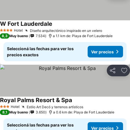
W Fort Lauderdale
Ver precios
Hotel
Diseño arquitectónico inspirado en un velero
Ver precios
4 Estrellas
8,3
Muy bueno
7.534
a 1.1 km de: Playa de Fort Lauderdale
Seleccioná las fechas para ver los
Ver precios
precios exactos
Compartir
Añ
Royal Palms Resort & Spa
Ver precios
Hotel
Estilo Art Decó y terrenos artísticos
Ver precios
3 Estrellas
8,1
Muy bueno
3.650
a 0.6 km de: Playa de Fort Lauderdale
Seleccioná las fechas para ver los
Ver precios