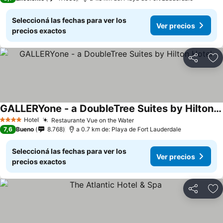
Seleccioná las fechas para ver los
Ver precios
precios exactos
Compartir
Añ
GALLERYone - a DoubleTree Suites by Hilton Hotel
Ver precios
Hotel
Restaurante Vue on the Water
Ver precios
4 Estrellas
7,6
Bueno
8.768
a 0.7 km de: Playa de Fort Lauderdale
Seleccioná las fechas para ver los
Ver precios
precios exactos
Compartir
Añ