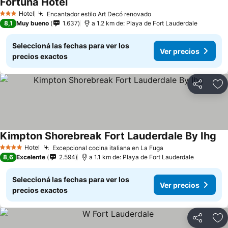
Fortuna Hotel
Ver precios
Hotel
Encantador estilo Art Decó renovado
Ver precios
3 Estrellas
8,1
Muy bueno
1.637
a 1.2 km de: Playa de Fort Lauderdale
Seleccioná las fechas para ver los
Ver precios
precios exactos
Compartir
Añ
Kimpton Shorebreak Fort Lauderdale By Ihg
Ver
Hotel
Excepcional cocina italiana en La Fuga
Ver precios
4 Estrellas
8,6
Excelente
2.594
a 1.1 km de: Playa de Fort Lauderdale
Seleccioná las fechas para ver los
Ver precios
precios exactos
Compartir
Añ