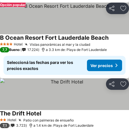
Opción popular
Compartir
Añ
B Ocean Resort Fort Lauderdale Beach
Ver preci
Hotel
Vistas panorámicas al mar y la ciudad
Ver precios
4 Estrellas
7,7
Bueno
17.224
a 3.3 km de: Playa de Fort Lauderdale
Seleccioná las fechas para ver los
Ver precios
precios exactos
Compartir
Añ
The Drift Hotel
Ver precios
Hotel
Patio con palmeras de ensueño
Ver precios
2 Estrellas
7,1
3.723
a 1.4 km de: Playa de Fort Lauderdale