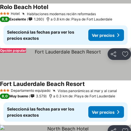
Rolo Beach Hotel
Ver precios
Hotel
Habitaciones modernas recién reformadas
Ver precios
3 Estrellas
8,8
Excelente
1.260
a 0.8 km de: Playa de Fort Lauderdale
Seleccioná las fechas para ver los
Ver precios
precios exactos
Opción popular
Compartir
Añ
Fort Lauderdale Beach Resort
Ver precios
Departamento equipado
Vistas panorámicas al mar y al canal
Ver pr
3 Estrellas
8,0
Muy bueno
3.579
a 0.3 km de: Playa de Fort Lauderdale
Seleccioná las fechas para ver los
Ver precios
precios exactos