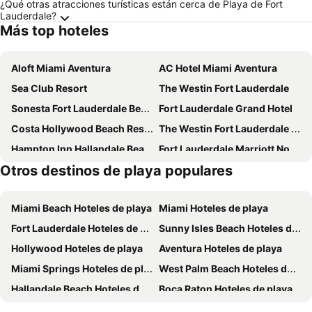
¿Qué otras atracciones turísticas están cerca de Playa de Fort
Lauderdale?
Más top hoteles
Aloft Miami Aventura
AC Hotel Miami Aventura
Sea Club Resort
The Westin Fort Lauderdale
Sonesta Fort Lauderdale Beach
Fort Lauderdale Grand Hotel
Costa Hollywood Beach Resort
The Westin Fort Lauderdale Beach Resort
Hampton Inn Hallandale Beach Aventura
Fort Lauderdale Marriott North
Otros destinos de playa populares
Fort Lauderdale Beach Resort Hotel & Suites
Curtis Inn & Suites
Hotel Motel Lauderdale Inn
Residence Inn by Marriott Fort Lauderdale Intracoastal/Il Lugano
Miami Beach Hoteles de playa
Miami Hoteles de playa
Candlewood Suites Ft. Lauderdale Airport/Cruise by IHG
B Ocean Resort Fort Lauderdale Beach
Fort Lauderdale Hoteles de playa
Sunny Isles Beach Hoteles de playa
Red Carpet Inn Airport Fort Lauderdale
La Quinta Inn & Suites by Wyndham Ft. Lauderdale Airport
Hollywood Hoteles de playa
Aventura Hoteles de playa
La Quinta Inn & Suites by Wyndham Ft Lauderdale Cypress Cr
Sonesta ES Suites Fort Lauderdale Plantation
Miami Springs Hoteles de playa
West Palm Beach Hoteles de playa
Hyatt Place Ft. Lauderdale/Plantation
AC Hotel Fort Lauderdale Beach
Hallandale Beach Hoteles de playa
Boca Raton Hoteles de playa
Marriott's BeachPlace Towers
La Terrace Oceanfront
North Miami Hoteles de playa
Plantation Hoteles de playa
Ocean Beach Club
The Atlantic Hotel & Spa