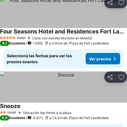
Compartir
Añ
Four Seasons Hotel and Residences Fort Lauderdale
Ver precios
Hotel
Cena con estrella Michelin en MAASS
Ver precios
5 Estrellas
9,1
Excelente
1.095
a 0.9 km de: Playa de Fort Lauderdale
Seleccioná las fechas para ver los
Ver precios
precios exactos
Compartir
Añ
Snooze
Ver precios
Hotel
Ubicación top frente a la playa
Ver precios
2 Estrellas
9,0
Excelente
4.411
a 1.4 km de: Playa de Fort Lauderdale