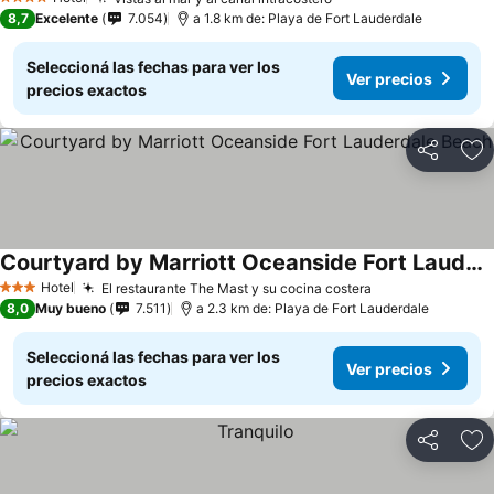
Ver precios
4 Estrellas
8,7
Excelente
7.054
a 1.8 km de: Playa de Fort Lauderdale
Seleccioná las fechas para ver los
Ver precios
precios exactos
Compartir
Añ
Courtyard by Marriott Oceanside Fort Lauderdale Beach
Ver precios
Hotel
El restaurante The Mast y su cocina costera
Ver precios
3 Estrellas
8,0
Muy bueno
7.511
a 2.3 km de: Playa de Fort Lauderdale
Seleccioná las fechas para ver los
Ver precios
precios exactos
Compartir
Añ