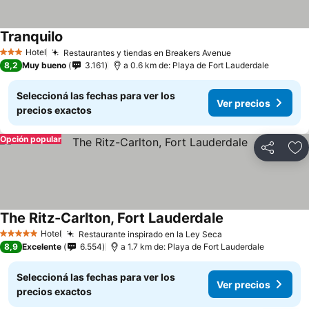
Tranquilo
Ver precios
Hotel
Restaurantes y tiendas en Breakers Avenue
Ver precios
3 Estrellas
8,2
Muy bueno
3.161
a 0.6 km de: Playa de Fort Lauderdale
Seleccioná las fechas para ver los
Ver precios
precios exactos
Opción popular
Compartir
Añ
The Ritz-Carlton, Fort Lauderdale
Ver precios
Hotel
Restaurante inspirado en la Ley Seca
Ver precios
5 Estrellas
8,9
Excelente
6.554
a 1.7 km de: Playa de Fort Lauderdale
Seleccioná las fechas para ver los
Ver precios
precios exactos