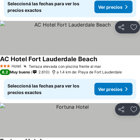
Seleccioná las fechas para ver los
Ver precios
precios exactos
Compartir
Añ
AC Hotel Fort Lauderdale Beach
Ver precios
Hotel
Terraza elevada con piscina frente al mar
Ver precios
3 Estrellas
8,2
Muy bueno
2.610
a 1.4 km de: Playa de Fort Lauderdale
Seleccioná las fechas para ver los
Ver precios
precios exactos
Compartir
Añ