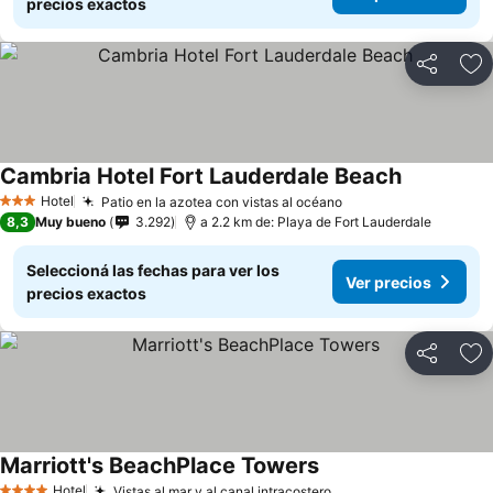
precios exactos
Compartir
Añ
Cambria Hotel Fort Lauderdale Beach
Ver precio
Hotel
Patio en la azotea con vistas al océano
Ver precios
3 Estrellas
8,3
Muy bueno
3.292
a 2.2 km de: Playa de Fort Lauderdale
Seleccioná las fechas para ver los
Ver precios
precios exactos
Compartir
Añ
Marriott's BeachPlace Towers
Ver precios
Hotel
Vistas al mar y al canal intracostero