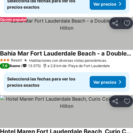
Seleccioná las fechas para ver los
Ver precios
precios exactos
Opción popular
Compartir
Añ
Bahia Mar Fort Lauderdale Beach - a DoubleTree by Hilton
Ver precios
Resort
Habitaciones con diversas vistas panorámicas.
Ver precios
3 Estrellas
7,6
Bueno
13.575
a 2.8 km de: Playa de Fort Lauderdale
Seleccioná las fechas para ver los
Ver precios
precios exactos
Compartir
Añ
Hotel Maren Fort Lauderdale Beach, Curio Collection By Hilton