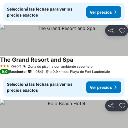
Seleccioná las fechas para ver los
Ver precios
precios exactos
Compartir
Añ
The Grand Resort and Spa
Ver precios
Resort
Zona de piscina con ambiente sesentero
Ver precios
3 Estrellas
9,0
Excelente
1.084
a 0.9 km de: Playa de Fort Lauderdale
Seleccioná las fechas para ver los
Ver precios
precios exactos
Compartir
Añ