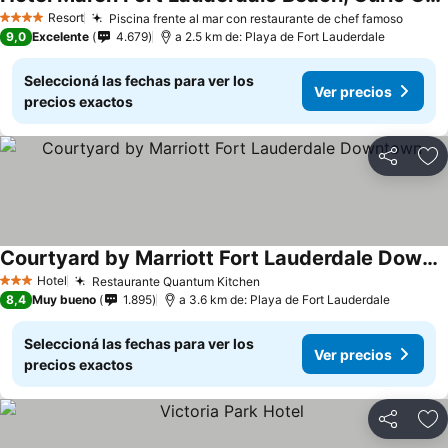
Ver precios
Resort
Piscina frente al mar con restaurante de chef famoso
Ver p
4 Estrellas
9,0
Excelente
4.679
a 2.5 km de: Playa de Fort Lauderdale
Seleccioná las fechas para ver los
Ver precios
precios exactos
Compartir
Añ
Courtyard by Marriott Fort Lauderdale Downtown
Ver precios
Hotel
Restaurante Quantum Kitchen
Ver precios
3 Estrellas
8,4
Muy bueno
1.895
a 3.6 km de: Playa de Fort Lauderdale
Seleccioná las fechas para ver los
Ver precios
precios exactos
Compartir
Añ