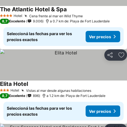
The Atlantic Hotel & Spa
Ver precios
Hotel
Cena frente al mar en Wild Thyme
Ver precios
4 Estrellas
8,7
Excelente
9.006
a 0.7 km de: Playa de Fort Lauderdale
Seleccioná las fechas para ver los
Ver precios
precios exactos
Compartir
Añ
Elita Hotel
Ver precios
Hotel
Vistas al mar desde algunas habitaciones
Ver precios
3 Estrellas
8,7
Excelente
896
a 1.2 km de: Playa de Fort Lauderdale
Seleccioná las fechas para ver los
Ver precios
precios exactos