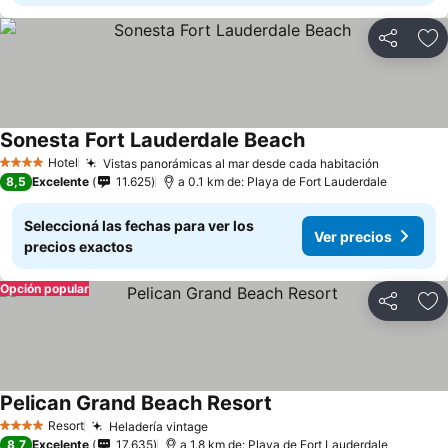
Compartir
Añ
Sonesta Fort Lauderdale Beach
Ver precios
Hotel
Vistas panorámicas al mar desde cada habitación
Ver prec
4 Estrellas
8,5
Excelente
11.625
a 0.1 km de: Playa de Fort Lauderdale
Seleccioná las fechas para ver los
Ver precios
precios exactos
Opción popular
Compartir
Añ
Pelican Grand Beach Resort
Ver precios
Resort
Heladería vintage
Ver precios
4 Estrellas
8,7
Excelente
17.635
a 1.8 km de: Playa de Fort Lauderdale