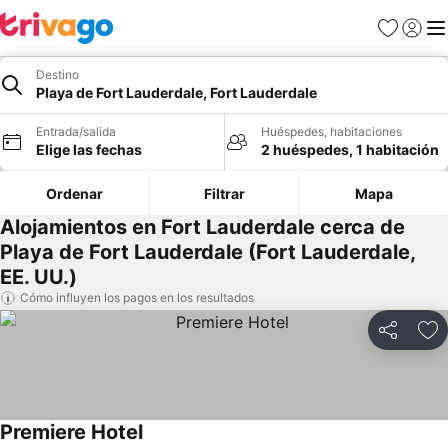
Favoritos
Iniciar 
Me
Destino
Playa de Fort Lauderdale, Fort Lauderdale
Entrada/salida
Huéspedes, habitaciones
Elige las fechas
2 huéspedes, 1 habitación
Ordenar
Filtrar
Mapa
Alojamientos en Fort Lauderdale cerca de
Playa de Fort Lauderdale (Fort Lauderdale,
EE. UU.)
Cómo influyen los pagos en los resultados
Compartir
Añ
Premiere Hotel
Ver precios