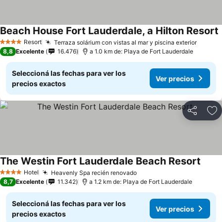
Beach House Fort Lauderdale, a Hilton Resort
V
Resort
Terraza solárium con vistas al mar y piscina exterior
Ver pr
4 Estrellas
8,8
Excelente
16.476
a 1.0 km de: Playa de Fort Lauderdale
Seleccioná las fechas para ver los
Ver precios
precios exactos
Compartir
Añ
The Westin Fort Lauderdale Beach Resort
Ver p
Hotel
Heavenly Spa recién renovado
Ver precios
4 Estrellas
8,7
Excelente
11.342
a 1.2 km de: Playa de Fort Lauderdale
Seleccioná las fechas para ver los
Ver precios
precios exactos