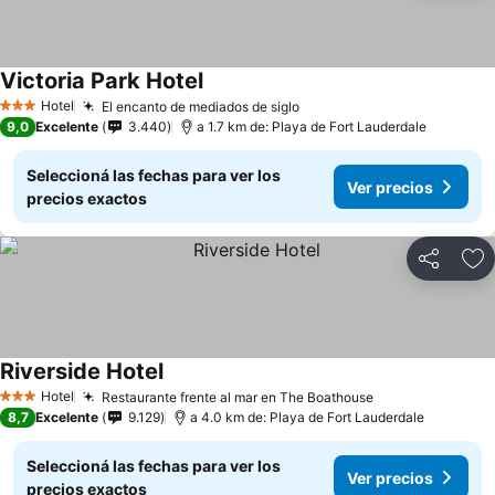
Victoria Park Hotel
Ver precios
Hotel
El encanto de mediados de siglo
Ver precios
3 Estrellas
9,0
Excelente
3.440
a 1.7 km de: Playa de Fort Lauderdale
Seleccioná las fechas para ver los
Ver precios
precios exactos
Compartir
Añ
Riverside Hotel
Ver precios
Hotel
Restaurante frente al mar en The Boathouse
Ver precios
3 Estrellas
8,7
Excelente
9.129
a 4.0 km de: Playa de Fort Lauderdale
Seleccioná las fechas para ver los
Ver precios
precios exactos