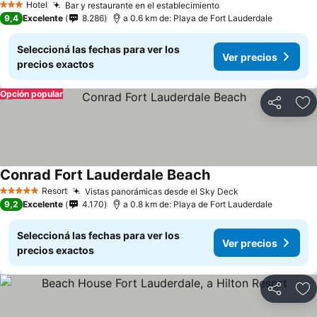
Hotel
Bar y restaurante en el establecimiento
Ver precios
3 Estrellas
9,4
Excelente
8.286
a 0.6 km de: Playa de Fort Lauderdale
Seleccioná las fechas para ver los
Ver precios
precios exactos
Opción popular
Compartir
Añ
Conrad Fort Lauderdale Beach
Ver precios
Resort
Vistas panorámicas desde el Sky Deck
Ver precios
5 Estrellas
9,2
Excelente
4.170
a 0.8 km de: Playa de Fort Lauderdale
Seleccioná las fechas para ver los
Ver precios
precios exactos
Compartir
Añ