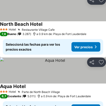
Compartir
Añ
North Beach Hotel
Ver precios
Hotel
Restaurante Village Cafe
Ver precios
3 Estrellas
7,8
Bueno
3.287
a 0.9 km de: Playa de Fort Lauderdale
Seleccioná las fechas para ver los
Ver precios
precios exactos
Compartir
Añ
Aqua Hotel
Ver precios
Hotel
Parte de North Beach Village
Ver precios
3 Estrellas
8,7
Excelente
5.011
a 0.9 km de: Playa de Fort Lauderdale