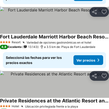
Compartir
Añ
Fort Lauderdale Marriott Harbor Beach Resort & Spa
Ver precios
Resort
Variedad de opciones gastronómicas en el hotel
Ver preci
4 Estrellas
8,8
Excelente
13.143
a 3.5 km de: Playa de Fort Lauderdale
Seleccioná las fechas para ver los
Ver precios
precios exactos
Compartir
Añ
Private Residences at the Atlantic Resort and Spa
Ver precios
Hotel
Ubicación privilegiada frente a la playa
Ver precios
4 Estrellas