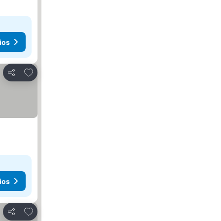
ios
Añadir a favoritos
Compartir
ios
Añadir a favoritos
Compartir