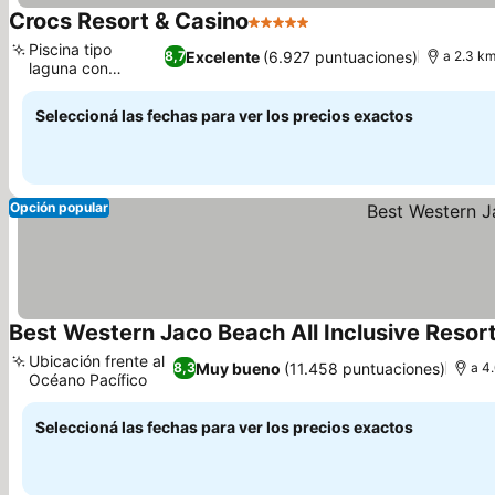
Crocs Resort & Casino
5 Estrellas
Ver precios
Piscina tipo
Excelente
(6.927 puntuaciones)
8,7
a 2.3 km
laguna con
Ver precios
tobogán
Seleccioná las fechas para ver los precios exactos
Opción popular
Best Western Jaco Beach All Inclusive Resor
Ubicación frente al
Muy bueno
(11.458 puntuaciones)
8,3
a 4
Océano Pacífico
Ver precios
Seleccioná las fechas para ver los precios exactos