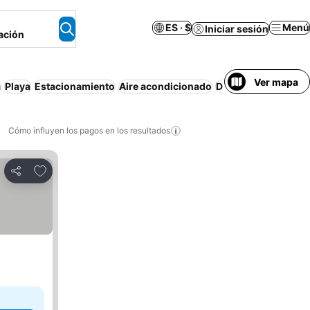
ES · $
Menú
Iniciar sesión
ación
Ver mapa
a
Playa
Estacionamiento
Aire acondicionado
Departamento equi
Cómo influyen los pagos en los resultados
Añadir a favoritos
Compartir