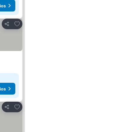
ios
Añadir a favoritos
Compartir
ios
Añadir a favoritos
Compartir