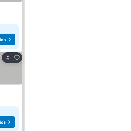
ios
Añadir a favoritos
Compartir
ios