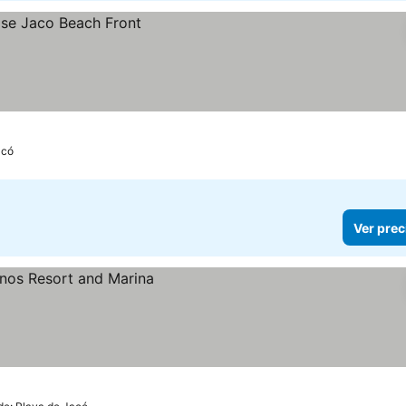
acó
Ver prec