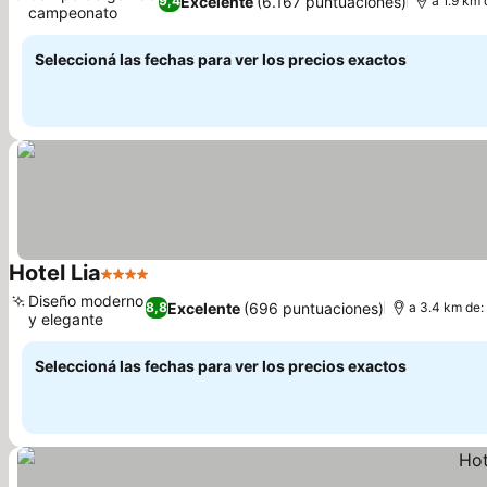
Excelente
(6.167 puntuaciones)
9,4
a 1.9 km 
campeonato
Ver precios
Seleccioná las fechas para ver los precios exactos
Hotel Lia
4 Estrellas
Ver precios
Diseño moderno
Excelente
(696 puntuaciones)
8,8
a 3.4 km de:
y elegante
Ver precios
Seleccioná las fechas para ver los precios exactos