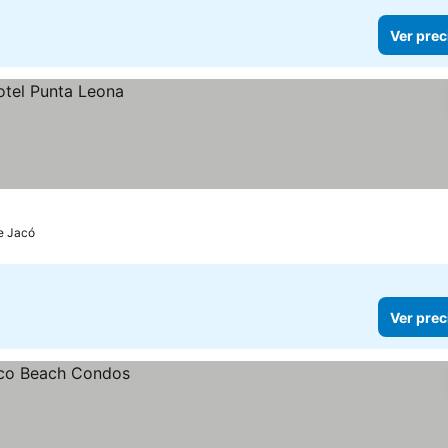
Ver prec
de Jacó
Ver prec