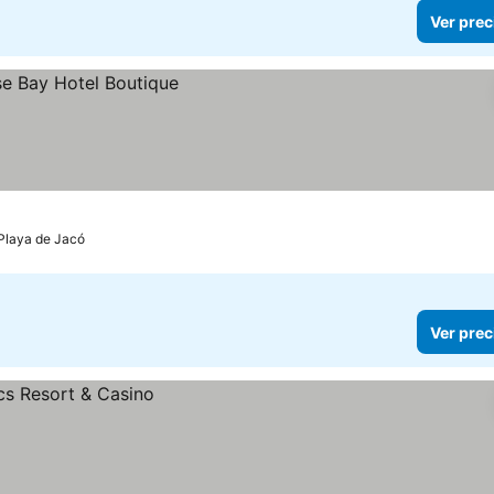
Ver prec
 Playa de Jacó
Ver prec