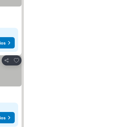
ios
Añadir a favoritos
Compartir
ios