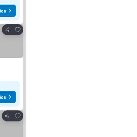
ios
Añadir a favoritos
Compartir
ios
Añadir a favoritos
Compartir