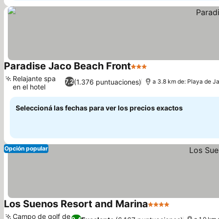
Paradise Jaco Beach Front
3 Estrellas
Ver precios
Relajante spa
(1.376 puntuaciones)
7,2
a 3.8 km de: Playa de J
en el hotel
Ver precios
Seleccioná las fechas para ver los precios exactos
Opción popular
Los Suenos Resort and Marina
4 Estrellas
Ver precios
Campo de golf de