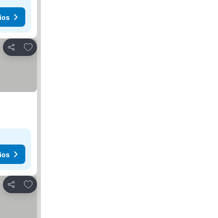
ios
Añadir a favoritos
Compartir
ios
Añadir a favoritos
Compartir