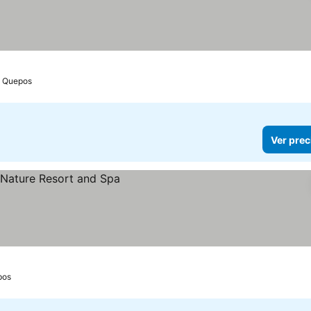
Quepos
Ver prec
pos