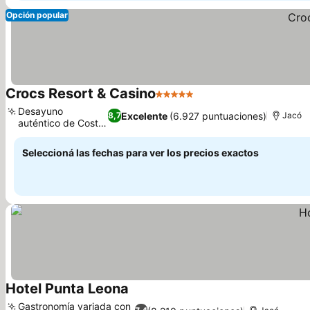
Opción popular
Crocs Resort & Casino
5 Estrellas
Desayuno
Excelente
(6.927 puntuaciones)
8,7
Jacó
auténtico de Costa
Rica
Seleccioná las fechas para ver los precios exactos
Hotel Punta Leona
Gastronomía variada con