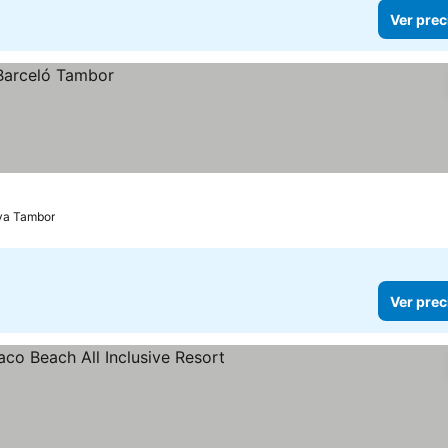
Ver prec
ya Tambor
Ver prec