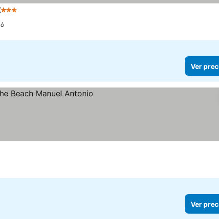
t
3 Estrellas
có
Ver prec
Ver prec