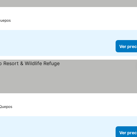
uepos
Ver prec
Quepos
Ver prec