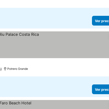
Ver prec
s)
Potrero Grande
Ver prec