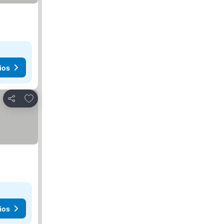
ios
Añadir a favoritos
Compartir
ios