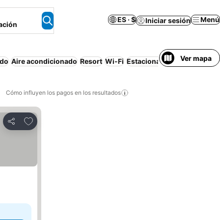
ES · $
Menú
Iniciar sesión
ación
Ver mapa
ido
Aire acondicionado
Resort
Wi-Fi
Estacionamiento
Cancelaci
Cómo influyen los pagos en los resultados
Añadir a favoritos
Compartir