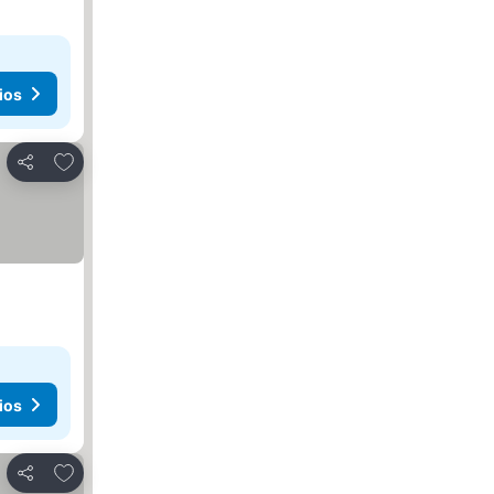
ios
Añadir a favoritos
Compartir
ios
Añadir a favoritos
Compartir