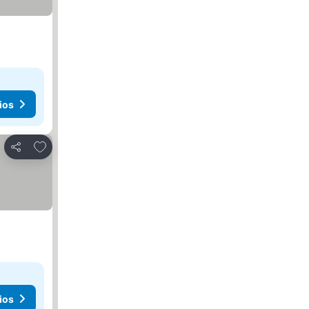
ios
Añadir a favoritos
Compartir
ios