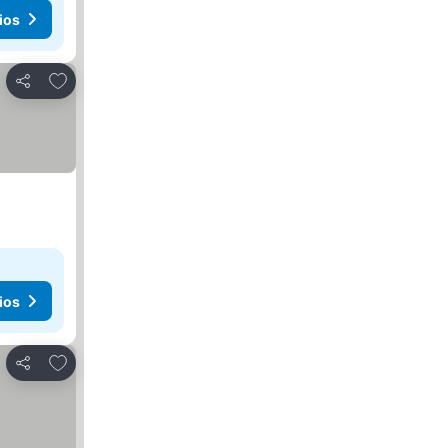
ios
Añadir a favoritos
Compartir
ios
Añadir a favoritos
Compartir