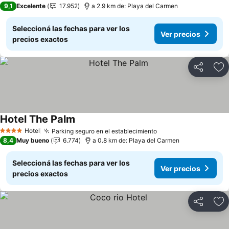
9,1
Excelente
17.952
a 2.9 km de: Playa del Carmen
Seleccioná las fechas para ver los
Ver precios
precios exactos
Compartir
Añ
Hotel The Palm
Hotel
Parking seguro en el establecimiento
4 Estrellas
8,4
Muy bueno
6.774
a 0.8 km de: Playa del Carmen
Seleccioná las fechas para ver los
Ver precios
precios exactos
Compartir
Añ