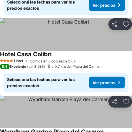
Seleccioná las fechas para ver los
Ver precios
precios exactos
Compartir
Añ
Hotel Casa Colibri
Hotel
Comida en Lido Beach Club
4 Estrellas
8,6
Excelente
3.986
a 0.7 km de: Playa del Carmen
Seleccioná las fechas para ver los
Ver precios
precios exactos
Compartir
Añ
Wyndham Garden Playa del Carmen