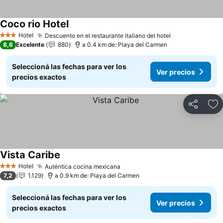
Coco rio Hotel
Hotel
Descuento en el restaurante italiano del hotel
3 Estrellas
8,6
Excelente
880
a 0.4 km de: Playa del Carmen
Seleccioná las fechas para ver los
Ver precios
precios exactos
Compartir
Añ
Vista Caribe
Hotel
Auténtica cocina mexicana
3 Estrellas
7,2
1.129
a 0.9 km de: Playa del Carmen
Seleccioná las fechas para ver los
Ver precios
precios exactos