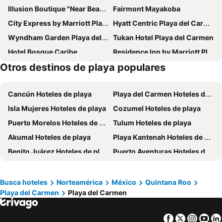
Illusion Boutique "Near Beach"
Fairmont Mayakoba
City Express by Marriott Playa Del Carmen
Hyatt Centric Playa del Carmen
Wyndham Garden Playa del Carmen
Tukan Hotel Playa del Carmen
Hotel Bosque Caribe
Residence Inn by Marriott Playa del Carmen
Otros destinos de playa populares
Zel Cozumel
Sunset Fishermen Beach Resort
Holiday Inn Express & Suites Playa Del Carmen By Ihg
Aspira Hotel Playa del Carmen
Cancún Hoteles de playa
Playa del Carmen Hoteles de playa
El Taj Oceanfront & Beachside Condo Hotel
Antera Hotel & Residences
Isla Mujeres Hoteles de playa
Cozumel Hoteles de playa
Aloft by Marriott Playa del Carmen
Cozumel Hotel & Resort
Puerto Morelos Hoteles de playa
Tulum Hoteles de playa
Balam Playa - 15Th Ave
Hotel Colonial Playa del Carmen
Akumal Hoteles de playa
Playa Kantenah Hoteles de playa
Hacienda Paradise Hotel
The Fives Downtown Hotel & Residences, Curio Collection by Hilton
Benito Juárez Hoteles de playa
Puerto Aventuras Hoteles de playa
Magic Blue Spa Boutique Hotel Adults Only
Terrasse Hotel Playa del Carmen
Puerto Juárez Hoteles de playa
Xcaret Hoteles de playa
The Reef 28
Eurostars Hacienda Vista Real
Playa Palms Beach Hotel
Hotel Riviera Del Sol
Busca hoteles
Norteamérica
México
Quintana Roo
Playa del Carmen
Playa del Carmen
La Pasion Hotel Boutique by Bunik
BFH ATTRACTION Deluxe Hotel, Centro Playa del Carmen
Posada Mariposa Boutique Hotel
Hotel 52 Playa del Carmen
Facebook
Twitter
Insta
Yo