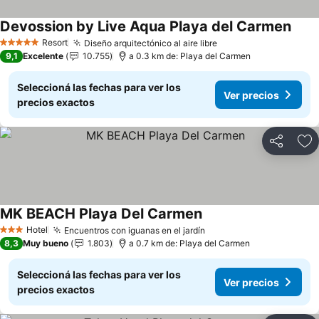
Devossion by Live Aqua Playa del Carmen
Resort
Diseño arquitectónico al aire libre
5 Estrellas
9,1
Excelente
10.755
a 0.3 km de: Playa del Carmen
Seleccioná las fechas para ver los
Ver precios
precios exactos
Compartir
Añ
MK BEACH Playa Del Carmen
Hotel
Encuentros con iguanas en el jardín
3 Estrellas
8,3
Muy bueno
1.803
a 0.7 km de: Playa del Carmen
Seleccioná las fechas para ver los
Ver precios
precios exactos