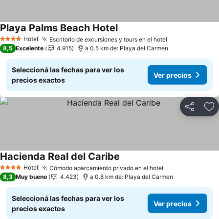
Playa Palms Beach Hotel
Hotel
Escritorio de excursiones y tours en el hotel
4 Estrellas
8,5
Excelente
4.915
a 0.5 km de: Playa del Carmen
Seleccioná las fechas para ver los
Ver precios
precios exactos
Compartir
Añ
Hacienda Real del Caribe
Hotel
Cómodo aparcamiento privado en el hotel
4 Estrellas
8,3
Muy bueno
4.423
a 0.8 km de: Playa del Carmen
Seleccioná las fechas para ver los
Ver precios
precios exactos