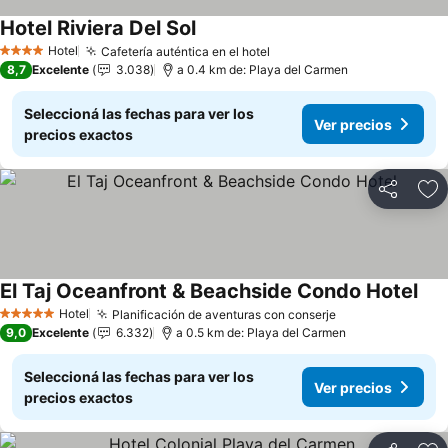
Hotel Riviera Del Sol
Hotel
Cafetería auténtica en el hotel
4 Estrellas
8,7
Excelente
3.038
a 0.4 km de: Playa del Carmen
Seleccioná las fechas para ver los
Ver precios
precios exactos
Compartir
Añ
El Taj Oceanfront & Beachside Condo Hotel
Hotel
Planificación de aventuras con conserje
5 Estrellas
9,0
Excelente
6.332
a 0.5 km de: Playa del Carmen
Seleccioná las fechas para ver los
Ver precios
precios exactos