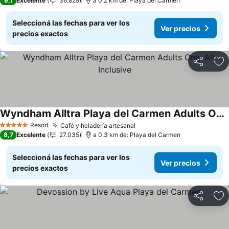
9,1
Excelente
36.829
a 0.2 km de: Playa del Carmen
Seleccioná las fechas para ver los
Ver precios
precios exactos
Compartir
Añ
Wyndham Alltra Playa del Carmen Adults Only All Inclusive
Resort
Café y heladería artesanal
5 Estrellas
8,7
Excelente
27.035
a 0.3 km de: Playa del Carmen
Seleccioná las fechas para ver los
Ver precios
precios exactos
Compartir
Añ