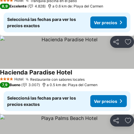
Hotel
Tranquila piscina en el patio
4 Estrellas
8,9
Excelente
4.828
a 0.6 km de: Playa del Carmen
Seleccioná las fechas para ver los
Ver precios
precios exactos
Compartir
Añ
Hacienda Paradise Hotel
Hotel
Restaurante con sabores locales
4 Estrellas
7,9
Bueno
3.007
a 0.5 km de: Playa del Carmen
Seleccioná las fechas para ver los
Ver precios
precios exactos
Compartir
Añ