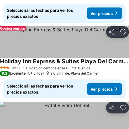
Seleccioná las fechas para ver los
Ver precios
precios exactos
Opción popular
Compartir
Añ
Holiday Inn Express & Suites Playa Del Carmen By Ihg
Hotel
Ubicación céntrica en la Quinta Avenida
3 Estrellas
9,2
Excelente
6.708
a 0.6 km de: Playa del Carmen
Seleccioná las fechas para ver los
Ver precios
precios exactos
Compartir
Añ