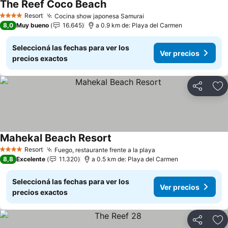
The Reef Coco Beach
Resort
Cocina show japonesa Samurai
4 Estrellas
8,0
Muy bueno
16.645
a 0.9 km de: Playa del Carmen
Seleccioná las fechas para ver los
Ver precios
precios exactos
Compartir
Añ
Mahekal Beach Resort
Resort
Fuego, restaurante frente a la playa
4 Estrellas
8,8
Excelente
11.320
a 0.5 km de: Playa del Carmen
Seleccioná las fechas para ver los
Ver precios
precios exactos
Compartir
Añ