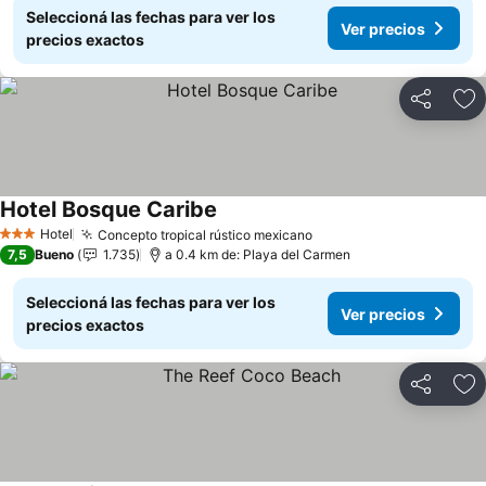
Seleccioná las fechas para ver los
Ver precios
precios exactos
Compartir
Añ
Hotel Bosque Caribe
Hotel
Concepto tropical rústico mexicano
3 Estrellas
7,5
Bueno
1.735
a 0.4 km de: Playa del Carmen
Seleccioná las fechas para ver los
Ver precios
precios exactos
Compartir
Añ