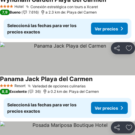
Hotel
Conexión estratégica con tours a Xcaret
4 Estrellas
7,9
Bueno
7.616
a 2.3 km de: Playa del Carmen
Seleccioná las fechas para ver los
Ver precios
precios exactos
Compartir
Añ
Panama Jack Playa del Carmen
Resort
Variedad de opciones culinarias
4 Estrellas
8,8
Excelente
36
a 0.2 km de: Playa del Carmen
Seleccioná las fechas para ver los
Ver precios
precios exactos
Compartir
Añ