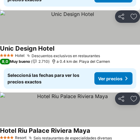
Compartir
Añ
Unic Design Hotel
Hotel
Descuentos exclusivos en restaurantes
4 Estrellas
8,0
Muy bueno
2.710
a 0.4 km de: Playa del Carmen
Seleccioná las fechas para ver los
Ver precios
precios exactos
Compartir
Añ
Hotel Riu Palace Riviera Maya
Resort
Seis restaurantes de especialidades diversas
4 Estrellas