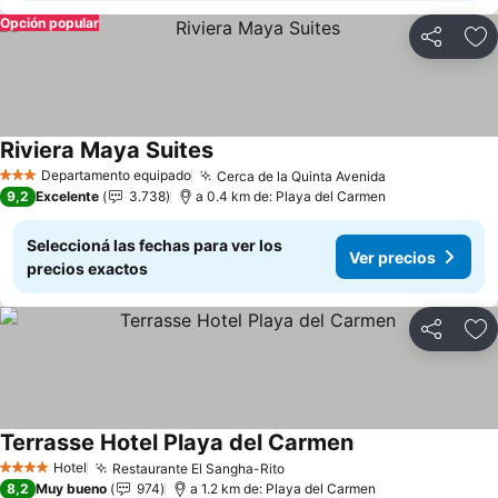
Opción popular
Compartir
Añ
Riviera Maya Suites
Departamento equipado
Cerca de la Quinta Avenida
3 Estrellas
9,2
Excelente
3.738
a 0.4 km de: Playa del Carmen
Seleccioná las fechas para ver los
Ver precios
precios exactos
Compartir
Añ
Terrasse Hotel Playa del Carmen
Hotel
Restaurante El Sangha-Rito
4 Estrellas
8,2
Muy bueno
974
a 1.2 km de: Playa del Carmen