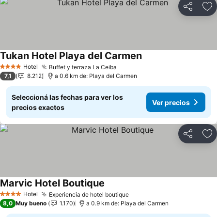
Compartir
Añ
Tukan Hotel Playa del Carmen
Hotel
Buffet y terraza La Ceiba
4 Estrellas
7,1
8.212
a 0.6 km de: Playa del Carmen
Seleccioná las fechas para ver los
Ver precios
precios exactos
Compartir
Añ
Marvic Hotel Boutique
Hotel
Experiencia de hotel boutique
4 Estrellas
8,0
Muy bueno
1.170
a 0.9 km de: Playa del Carmen