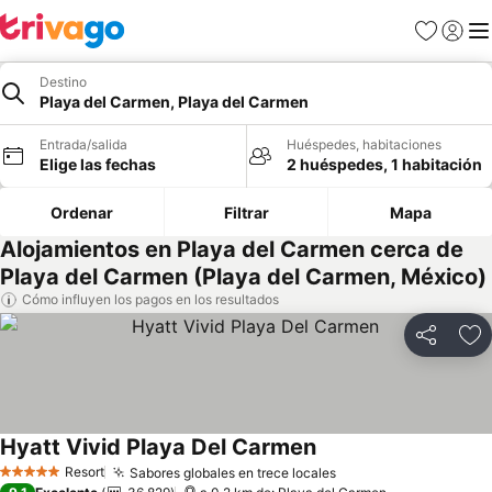
Favoritos
Iniciar 
Me
Destino
Playa del Carmen, Playa del Carmen
Entrada/salida
Huéspedes, habitaciones
Elige las fechas
2 huéspedes, 1 habitación
Ordenar
Filtrar
Mapa
Alojamientos en Playa del Carmen cerca de
Playa del Carmen (Playa del Carmen, México)
Cómo influyen los pagos en los resultados
Compartir
Añ
Hyatt Vivid Playa Del Carmen
Resort
Sabores globales en trece locales
5 Estrellas