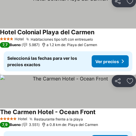
Compartir
Añ
Hotel Colonial Playa del Carmen
Hotel
Habitaciones tipo loft con entresuelo
4 Estrellas
7,7
Bueno
5.987
a 1.2 km de: Playa del Carmen
Seleccioná las fechas para ver los
Ver precios
precios exactos
Compartir
Añ
The Carmen Hotel - Ocean Front
Hotel
Restaurante frente a la playa
5 Estrellas
7,9
Bueno
3.551
a 0.8 km de: Playa del Carmen