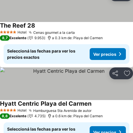
The Reef 28
Hotel
Cenas gourmet a la carta
5 Estrellas
8,7
Excelente
9.953
a 0.3 km de: Playa del Carmen
Seleccioná las fechas para ver los
Ver precios
precios exactos
Compartir
Añ
Hyatt Centric Playa del Carmen
Hotel
Hamburguesa 5ta Avenida de autor
5 Estrellas
8,8
Excelente
4.735
a 0.6 km de: Playa del Carmen
Seleccioná las fechas para ver los
Ver precios