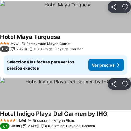
Compartir
Añ
Hotel Maya Turquesa
Hotel
Restaurante Mayan Corner
3 Estrellas
6,7
2.476
a 0.9 km de: Playa del Carmen
Seleccioná las fechas para ver los
Ver precios
precios exactos
Compartir
Añ
Hotel Indigo Playa Del Carmen by IHG
Hotel
Restaurante Mayan Bistro
5 Estrellas
7,7
Bueno
2.485
a 0.3 km de: Playa del Carmen