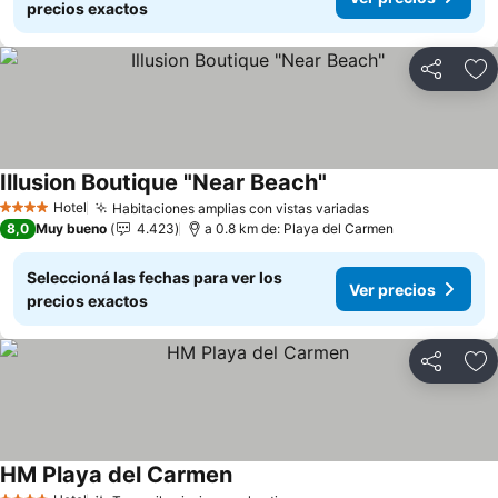
precios exactos
Compartir
Añ
Illusion Boutique "Near Beach"
Hotel
Habitaciones amplias con vistas variadas
4 Estrellas
8,0
Muy bueno
4.423
a 0.8 km de: Playa del Carmen
Seleccioná las fechas para ver los
Ver precios
precios exactos
Compartir
Añ
HM Playa del Carmen