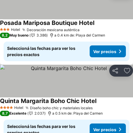
Posada Mariposa Boutique Hotel
Hotel
Decoración mexicana auténtica
3 Estrellas
8,2
Muy bueno
3.386
a 0.4 km de: Playa del Carmen
Seleccioná las fechas para ver los
Ver precios
precios exactos
Compartir
Añ
Quinta Margarita Boho Chic Hotel
Hotel
Diseño boho chic y materiales locales
4 Estrellas
8,7
Excelente
2.037
a 0.5 km de: Playa del Carmen
Seleccioná las fechas para ver los
Ver precios
precios exactos