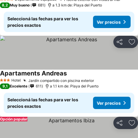
4 Estrellas
8,2
Muy bueno
681
a 1.3 km de: Playa del Puerto
Seleccioná las fechas para ver los
Ver precios
precios exactos
Compartir
Añ
Apartaments Andreas
Hotel
Jardín compartido con piscina exterior
3 Estrellas
9,1
Excelente
611
a 1.1 km de: Playa del Puerto
Seleccioná las fechas para ver los
Ver precios
precios exactos
Opción popular
Compartir
Añ