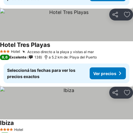
Compartir
Añ
Hotel Tres Playas
Hotel
Acceso directo a la playa y vistas al mar
3 Estrellas
8,6
Excelente
138
a 5.2 km de: Playa del Puerto
Seleccioná las fechas para ver los
Ver precios
precios exactos
Compartir
Añ
Ibiza
Hotel
4 Estrellas