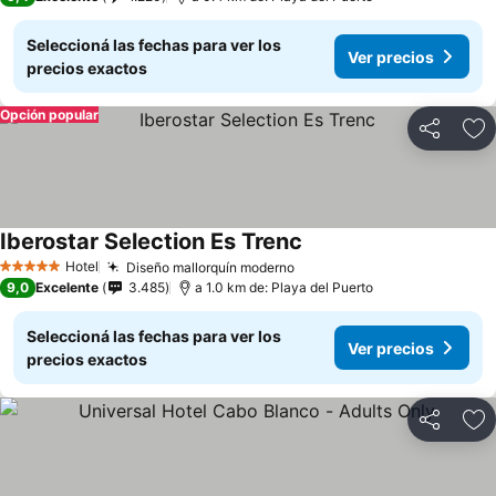
Seleccioná las fechas para ver los
Ver precios
precios exactos
Opción popular
Compartir
Añ
Iberostar Selection Es Trenc
Hotel
Diseño mallorquín moderno
5 Estrellas
9,0
Excelente
3.485
a 1.0 km de: Playa del Puerto
Seleccioná las fechas para ver los
Ver precios
precios exactos
Compartir
Añ