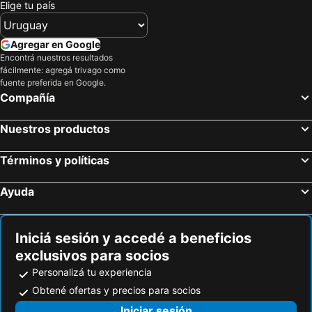
Elige tu país
Sa Coma Hoteles de playa
Portals Nous Hoteles de playa
Son Servera Hoteles de playa
Cala Millor Hoteles de playa
Agregar en Google
Selva Hoteles de playa
Capdepera Hoteles de playa
Encontrá nuestros resultados
fácilmente: agregá trivago como
Santanyí Hoteles de playa
Cala Domingos Hoteles de playa
fuente preferida en Google.
Compañía
Muro Hoteles de playa
Deyá Hoteles de playa
Ses Salines Hoteles de playa
Portocolom Hoteles de playa
Nuestros productos
Calas de Mallorca Hoteles de playa
Manacor Hoteles de playa
Cala Major Hoteles de playa
Cala Mesquida Hoteles de playa
Términos y políticas
Campos Hoteles de playa
Porto Petro Hoteles de playa
Ayuda
Felanitx Hoteles de playa
Cala Murada Hoteles de playa
Iniciá sesión y accedé a beneficios
exclusivos para socios
Personalizá tu experiencia
Obtené ofertas y precios para socios
Iniciar sesión