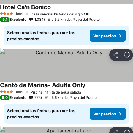
Hotel Ca'n Bonico
Hotel
Casa señorial histórica del siglo XIII
4 Estrellas
9,1
Excelente
1.084
a 5.5 km de: Playa del Puerto
Seleccioná las fechas para ver los
Ver precios
precios exactos
Compartir
Añ
Cantó de Marina- Adults Only
Hotel
Piscina infinita de agua salada
4 Estrellas
9,0
Excelente
775
a 5.6 km de: Playa del Puerto
Seleccioná las fechas para ver los
Ver precios
precios exactos