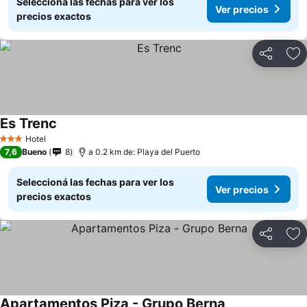
Seleccioná las fechas para ver los
Ver precios
precios exactos
Compartir
Añ
Es Trenc
Hotel
3 Estrellas
7,6
Bueno
8
a 0.2 km de: Playa del Puerto
Seleccioná las fechas para ver los
Ver precios
precios exactos
Compartir
Añ
Apartamentos Piza - Grupo Berna