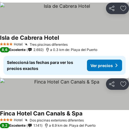
Compartir
Añ
Isla de Cabrera Hotel
Hotel
Tres piscinas diferentes
4 Estrellas
8,6
Excelente
2.692
a 0.3 km de: Playa del Puerto
Seleccioná las fechas para ver los
Ver precios
precios exactos
Compartir
Añ
Finca Hotel Can Canals & Spa
Hotel
Dos piscinas exteriores diferentes
4 Estrellas
9,2
Excelente
1.141
a 6.9 km de: Playa del Puerto