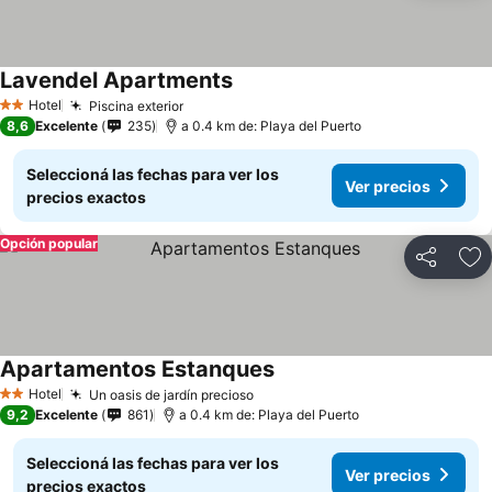
Lavendel Apartments
Hotel
Piscina exterior
2 Estrellas
8,6
Excelente
235
a 0.4 km de: Playa del Puerto
Seleccioná las fechas para ver los
Ver precios
precios exactos
Opción popular
Compartir
Añ
Apartamentos Estanques
Hotel
Un oasis de jardín precioso
2 Estrellas
9,2
Excelente
861
a 0.4 km de: Playa del Puerto
Seleccioná las fechas para ver los
Ver precios
precios exactos