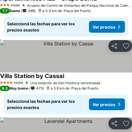
Hotel
Acuario del Centro de Visitantes del Parque Nacional de Cabrera
3 Estrellas
7,7
Bueno
488
a 0.4 km de: Playa del Puerto
Seleccioná las fechas para ver los
Ver precios
precios exactos
Compartir
Añ
Villa Station by Cassai
Hotel
Una estación de tren histórica reinventada
4 Estrellas
8,3
Muy bueno
475
a 5.9 km de: Playa del Puerto
Seleccioná las fechas para ver los
Ver precios
precios exactos
Compartir
Añ