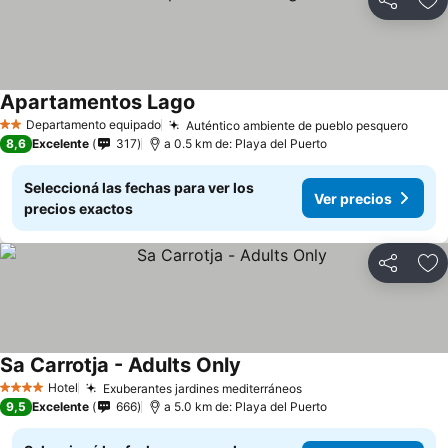
Compartir
Añ
Apartamentos Lago
Departamento equipado
Auténtico ambiente de pueblo pesquero
2 Estrellas
8,6
Excelente
317
a 0.5 km de: Playa del Puerto
Seleccioná las fechas para ver los
Ver precios
precios exactos
Compartir
Añ
Sa Carrotja - Adults Only
Hotel
Exuberantes jardines mediterráneos
4 Estrellas
9,5
Excelente
666
a 5.0 km de: Playa del Puerto