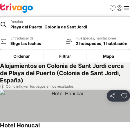
Favoritos
Iniciar 
Me
Destino
Playa del Puerto, Colonia de Sant Jordi
Entrada/salida
Huéspedes, habitaciones
Elige las fechas
2 huéspedes, 1 habitación
Ordenar
Filtrar
Mapa
Alojamientos en Colonia de Sant Jordi cerca
de Playa del Puerto (Colonia de Sant Jordi,
España)
Cómo influyen los pagos en los resultados
Compartir
Añ
Hotel Honucai