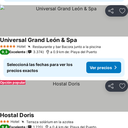
Compartir
Añ
Universal Grand León & Spa
Hotel
Restaurante y bar Bacora junto a la piscina
5 Estrellas
9,3
Excelente
3.374
a 0.9 km de: Playa del Puerto
Seleccioná las fechas para ver los
Ver precios
precios exactos
Opción popular
Compartir
Añ
Hostal Doris
Hotel
Terraza solárium en la azotea
3 Estrellas
9,4
Excelente
1.220
a 0.4 km de: Playa del Puerto