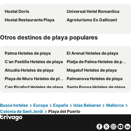
Hostal Doris
Universal Hotel Romantica
Hostal Restaurante Playa
Agroturismo Es Gallicant
Otros destinos de playa populares
Palma Hoteles de playa
El Arenal Hoteles de playa
C'an Pastilla Hoteles de playa
Platja de Palma Hoteles de playa
Alcudia Hoteles de playa
Magaluf Hoteles de playa
Playa de Muro Hoteles de playa
Palmanova Hoteles de playa
Can Picafort Hoteles de playa
Santa Ponsa Hoteles de playa
Llucmajor Hoteles de playa
Paguera Hoteles de playa
Cala d´Or Hoteles de playa
Cala Ratjada Hoteles de playa
Busca hoteles
Europa
España
Islas Baleares
Mallorca
Colonia de Sant Jordi
Playa del Puerto
Colonia de Sant Jordi Hoteles de playa
Santa Margarita Hoteles de playa
Calvia Hoteles de playa
Sóller Hoteles de playa
Facebook
Twitter
Insta
Yo
Puerto de Alcudia Hoteles de playa
S'Illot Hoteles de playa