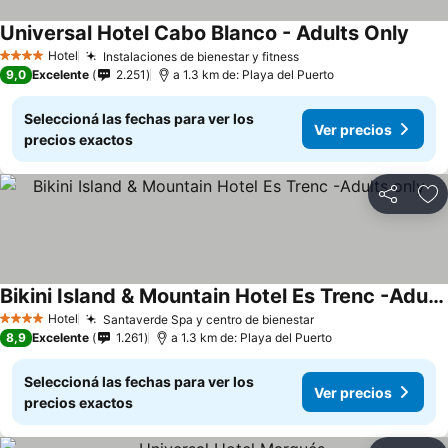
Universal Hotel Cabo Blanco - Adults Only
Hotel
Instalaciones de bienestar y fitness
4 Estrellas
9,0
Excelente
2.251
a 1.3 km de: Playa del Puerto
Seleccioná las fechas para ver los
Ver precios
precios exactos
Compartir
Añ
Bikini Island & Mountain Hotel Es Trenc -Adults only-
Hotel
Santaverde Spa y centro de bienestar
4 Estrellas
8,9
Excelente
1.261
a 1.3 km de: Playa del Puerto
Seleccioná las fechas para ver los
Ver precios
precios exactos