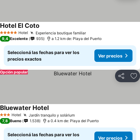
Hotel El Coto
Hotel
Experiencia boutique familiar
5 Estrellas
9,4
Excelente
935
a 1.2 km de: Playa del Puerto
Seleccioná las fechas para ver los
Ver precios
precios exactos
Opción popular
Compartir
Añ
Bluewater Hotel
Hotel
Jardín tranquilo y solárium
3 Estrellas
7,8
Bueno
1.538
a 0.4 km de: Playa del Puerto
Seleccioná las fechas para ver los
Ver precios