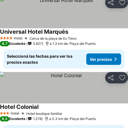
Compartir
Añ
Universal Hotel Marqués
Hotel
Cerca de la playa de Es Trenc
4 Estrellas
8,7
Excelente
5.827
a 1.3 km de: Playa del Puerto
Seleccioná las fechas para ver los
Ver precios
precios exactos
Compartir
Añ
Hotel Colonial
Hotel
Hotel boutique familiar
3 Estrellas
9,2
Excelente
1.278
a 0.3 km de: Playa del Puerto