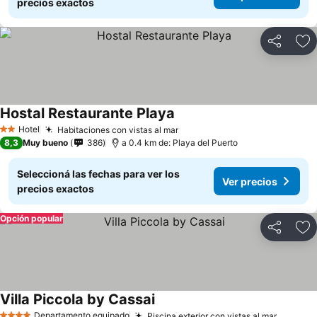
precios exactos
Compartir
Añ
Hostal Restaurante Playa
Hotel
Habitaciones con vistas al mar
2 Estrellas
8,3
Muy bueno
386
a 0.4 km de: Playa del Puerto
Seleccioná las fechas para ver los
Ver precios
precios exactos
Opción popular
Compartir
Añ
Villa Piccola by Cassai
Departamento equipado
Piscina exterior con vistas al mar