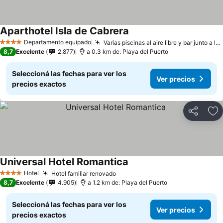
Aparthotel Isla de Cabrera
Departamento equipado
Varias piscinas al aire libre y bar junto a la piscina.
4 Estrellas
8,7
Excelente
2.877
a 0.3 km de: Playa del Puerto
Seleccioná las fechas para ver los
Ver precios
precios exactos
Compartir
Añ
Universal Hotel Romantica
Hotel
Hotel familiar renovado
4 Estrellas
8,7
Excelente
4.905
a 1.2 km de: Playa del Puerto
Seleccioná las fechas para ver los
Ver precios
precios exactos