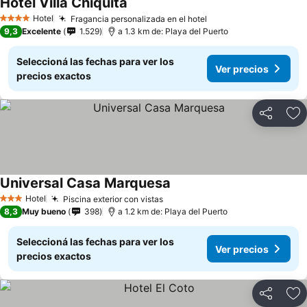
Hotel Villa Chiquita
Hotel
Fragancia personalizada en el hotel
4 Estrellas
9,3
Excelente
1.529
a 1.3 km de: Playa del Puerto
Seleccioná las fechas para ver los
Ver precios
precios exactos
Compartir
Añ
Universal Casa Marquesa
Hotel
Piscina exterior con vistas
3 Estrellas
8,3
Muy bueno
398
a 1.2 km de: Playa del Puerto
Seleccioná las fechas para ver los
Ver precios
precios exactos
Compartir
Añ