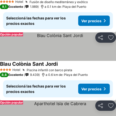
Hotel
Fusión de diseño mediterráneo y exótico
5 Estrellas
9,1
Excelente
1.989
a 0.1 km de: Playa del Puerto
Seleccioná las fechas para ver los
Ver precios
precios exactos
Opción popular
Compartir
Añ
Blau Colònia Sant Jordi
Hotel
Piscina infantil con barco pirata
4 Estrellas
8,8
Excelente
9.439
a 0.6 km de: Playa del Puerto
Seleccioná las fechas para ver los
Ver precios
precios exactos
Opción popular
Compartir
Añ