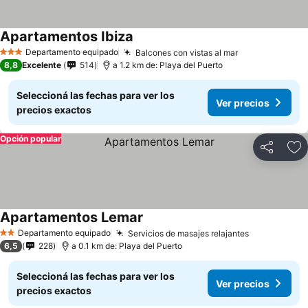
Apartamentos Ibiza
Departamento equipado
Balcones con vistas al mar
3 Estrellas
8,8
Excelente
514
a 1.2 km de: Playa del Puerto
Seleccioná las fechas para ver los
Ver precios
precios exactos
Opción popular
Compartir
Añ
Apartamentos Lemar
Departamento equipado
Servicios de masajes relajantes
2 Estrellas
6,5
228
a 0.1 km de: Playa del Puerto
Seleccioná las fechas para ver los
Ver precios
precios exactos