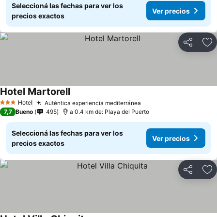
Seleccioná las fechas para ver los
Ver precios
precios exactos
Compartir
Añ
Hotel Martorell
Hotel
Auténtica experiencia mediterránea
3 Estrellas
7,7
Bueno
495
a 0.4 km de: Playa del Puerto
Seleccioná las fechas para ver los
Ver precios
precios exactos
Compartir
Añ