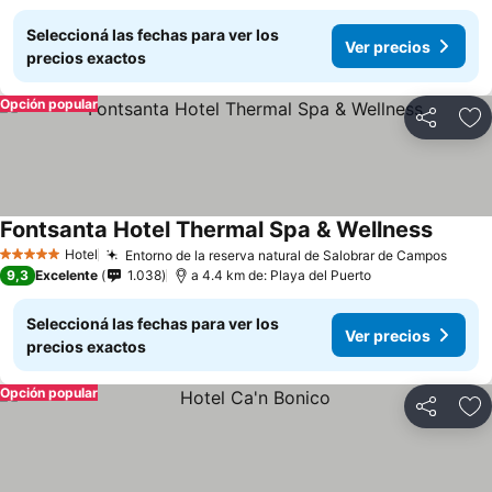
Seleccioná las fechas para ver los
Ver precios
precios exactos
Opción popular
Compartir
Añ
Fontsanta Hotel Thermal Spa & Wellness
Hotel
Entorno de la reserva natural de Salobrar de Campos
5 Estrellas
9,3
Excelente
1.038
a 4.4 km de: Playa del Puerto
Seleccioná las fechas para ver los
Ver precios
precios exactos
Opción popular
Compartir
Añ