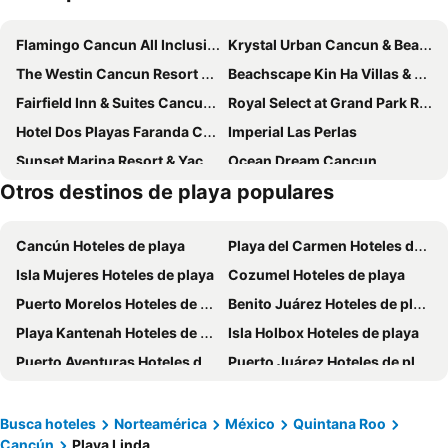
Flamingo Cancun All Inclusive
Krystal Urban Cancun & Beach Club
The Westin Cancun Resort Villas & Spa
Beachscape Kin Ha Villas & Suites
Fairfield Inn & Suites Cancun Downtown
Royal Select at Grand Park Royal Cancún - All Inclusive - Adults Only
Hotel Dos Playas Faranda Cancún
Imperial Las Perlas
Sunset Marina Resort & Yacht Club
Ocean Dream Cancun
Otros destinos de playa populares
Meliá Casa Maya Cancún
City Express by Marriott Cancun
Solymar Cancun Beach Resort
Bsea Cancun Plaza Hotel
Cancún Hoteles de playa
Playa del Carmen Hoteles de playa
Wyndham Grand Cancun All Inclusive Resort & Villas
Ocean View Cancun Arenas
Isla Mujeres Hoteles de playa
Cozumel Hoteles de playa
Aloft by Marriott Cancun
Devossion By Live Aqua Celebration Resort & Spa Isla Mujeres
Puerto Morelos Hoteles de playa
Benito Juárez Hoteles de playa
Hotel Imperial Laguna Faranda Cancún
Ixchel Beach Hotel
Playa Kantenah Hoteles de playa
Isla Holbox Hoteles de playa
Temptation Cancun Resort - All Inclusive - Adults Only
Aquamarina Beach Hotel
Puerto Aventuras Hoteles de playa
Puerto Juárez Hoteles de playa
Hotel y Museo Casa Turquesa
Four Points by Sheraton Cancun Centro
Xcaret Hoteles de playa
Hotel Posada del Mar
Le Blanc Spa Resort Cancun - Adults Only - All-Inclusive
Residence Inn by Marriott Cancun Hotel Zone
Sotavento Hotel & Yacht Club
Busca hoteles
Norteamérica
México
Quintana Roo
Cancún
Playa Linda