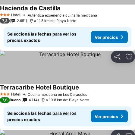
Hacienda de Castilla
Hotel
Auténtica experiencia culinaria mexicana
3 Estrellas
7,3
2.651
a 11.8 km de: Playa Norte
Seleccioná las fechas para ver los
Ver precios
precios exactos
Compartir
Añ
Terracaribe Hotel Boutique
Hotel
Cocina mexicana en Los Caracoles
3 Estrellas
7,8
Bueno
4.114
a 10.8 km de: Playa Norte
Seleccioná las fechas para ver los
Ver precios
precios exactos