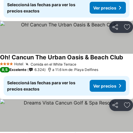
Seleccioná las fechas para ver los
Ver precios
precios exactos
Compartir
Añ
Oh! Cancun The Urban Oasis & Beach Club
Hotel
Comida en el White Terrace
4 Estrellas
8,5
Excelente
6.324
a 11.6 km de: Playa Delfines
Seleccioná las fechas para ver los
Ver precios
precios exactos
Compartir
Añ