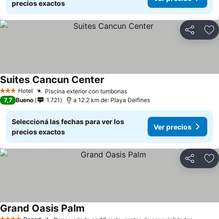
precios exactos
Compartir
Añ
Suites Cancun Center
Hotel
Piscina exterior con tumbonas
3 Estrellas
7,7
Bueno
1.721
a 12.2 km de: Playa Delfines
Seleccioná las fechas para ver los
Ver precios
precios exactos
Compartir
Añ
Grand Oasis Palm