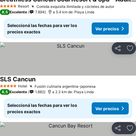
Resort
Comida exquisita ilimitada y cócteles de autor
5 Estrellas
8,5
Excelente
7.894
a 5.4 km de: Playa Linda
Seleccioná las fechas para ver los
Ver precios
precios exactos
Compartir
Añ
SLS Cancun
Hotel
Fusión culinaria argentina-japonesa
5 Estrellas
8,5
Excelente
1.882
a 2.3 km de: Playa Linda
Seleccioná las fechas para ver los
Ver precios
precios exactos
Compartir
Añ