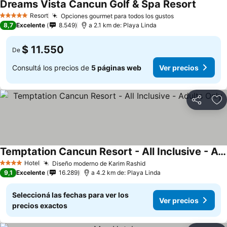
Dreams Vista Cancun Golf & Spa Resort
Resort
Opciones gourmet para todos los gustos
5 Estrellas
8,7
Excelente
8.549
a 2.1 km de: Playa Linda
$ 11.550
De
Consultá los precios de
5 páginas web
Ver precios
Compartir
Añ
Temptation Cancun Resort - All Inclusive - Adults Only
Hotel
Diseño moderno de Karim Rashid
4 Estrellas
9,1
Excelente
16.289
a 4.2 km de: Playa Linda
Seleccioná las fechas para ver los
Ver precios
precios exactos