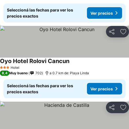
Seleccioná las fechas para ver los
Ver precios
precios exactos
Compartir
Añ
Oyo Hotel Rolovi Cancun
Hotel
3 Estrellas
8,4
Muy bueno
702
a 0.7 km de: Playa Linda
Seleccioná las fechas para ver los
Ver precios
precios exactos
Compartir
Añ