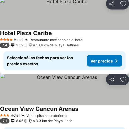
Compartir
Añ
Hotel Plaza Caribe
Hotel
Restaurante mexicano en el hotel
4 Estrellas
7,4
3.595
a 13.6 km de: Playa Delfines
Seleccioná las fechas para ver los
Ver precios
precios exactos
Compartir
Añ
Ocean View Cancun Arenas
Hotel
Varias piscinas exteriores
3 Estrellas
7,1
8.061
a 3.3 km de: Playa Linda