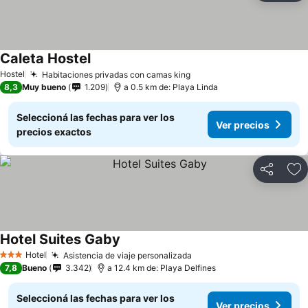
Caleta Hostel
Hostel
Habitaciones privadas con camas king
8,3
Muy bueno
1.209
a 0.5 km de: Playa Linda
Seleccioná las fechas para ver los
Ver precios
precios exactos
Compartir
Añ
Hotel Suites Gaby
Hotel
Asistencia de viaje personalizada
3 Estrellas
7,8
Bueno
3.342
a 12.4 km de: Playa Delfines
Seleccioná las fechas para ver los
Ver precios