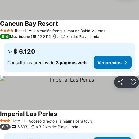
Cancun Bay Resort
Resort
Ubicación frente al mar en Bahía Mujeres
4 Estrellas
8,4
Muy bueno
12.811
a 4.1 km de: Playa Linda
$ 6.120
De
Consultá los precios de
3 páginas web
Ver precios
Compartir
Añ
Imperial Las Perlas
Hotel
Acceso directo a la marina para tours
3 Estrellas
6,7
6.693
a 3.2 km de: Playa Linda