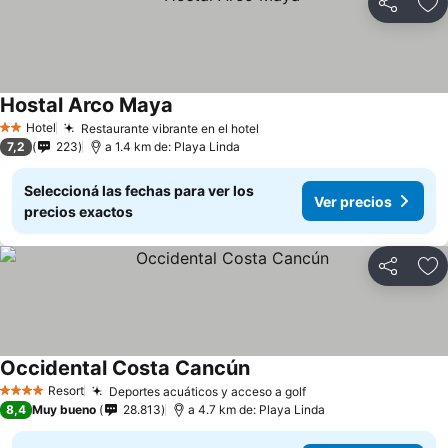
Compartir
Añ
Hostal Arco Maya
Hotel
Restaurante vibrante en el hotel
2 Estrellas
7,2
223
a 1.4 km de: Playa Linda
Seleccioná las fechas para ver los
Ver precios
precios exactos
Compartir
Añ
Occidental Costa Cancún
Resort
Deportes acuáticos y acceso a golf
4 Estrellas
8,4
Muy bueno
28.813
a 4.7 km de: Playa Linda