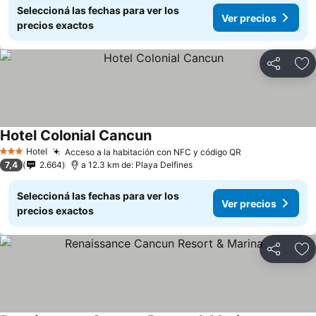
Seleccioná las fechas para ver los
Ver precios
precios exactos
Compartir
Añ
Hotel Colonial Cancun
Hotel
Acceso a la habitación con NFC y código QR
3 Estrellas
7,4
2.664
a 12.3 km de: Playa Delfines
Seleccioná las fechas para ver los
Ver precios
precios exactos
Compartir
Añ