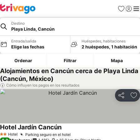
Favoritos
Iniciar 
Me
Destino
Playa Linda, Cancún
Entrada/salida
Huéspedes, habitaciones
Elige las fechas
2 huéspedes, 1 habitación
Ordenar
Filtrar
Mapa
Alojamientos en Cancún cerca de Playa Linda
(Cancún, México)
Cómo influyen los pagos en los resultados
Compartir
Añ
Hotel Jardín Cancún
Hotel
Parking seguro en el hotel
2 Estrellas