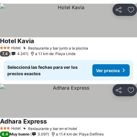
Compartir
Añ
Hotel Kavia
Hotel
Restaurante y bar junto a la piscina
3 Estrellas
7,4
4.241
a 1.1 km de: Playa Linda
Seleccioná las fechas para ver los
Ver precios
precios exactos
Compartir
Añ
Adhara Express
Hotel
Restaurante y bar en el hotel
3 Estrellas
8,4
Muy bueno
3.097
a 11.4 km de: Playa Delfines