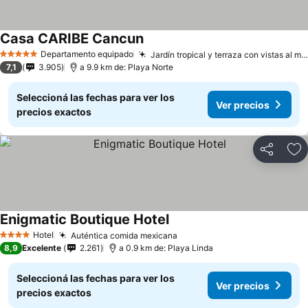
Casa CARIBE Cancun
Departamento equipado
Jardín tropical y terraza con vistas al mar
5 Estrellas
7,1
3.905
a 9.9 km de: Playa Norte
Seleccioná las fechas para ver los
Ver precios
precios exactos
Compartir
Añ
Enigmatic Boutique Hotel
Hotel
Auténtica comida mexicana
4 Estrellas
8,9
Excelente
2.261
a 0.9 km de: Playa Linda
Seleccioná las fechas para ver los
Ver precios
precios exactos