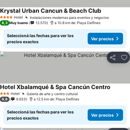
Krystal Urban Cancun & Beach Club
Hotel
Instalaciones modernas para eventos y negocios
4 Estrellas
8,3
Muy bueno
12.570
a 10.8 km de: Playa Delfines
Seleccioná las fechas para ver los
Ver precios
precios exactos
Compartir
Añ
Hotel Xbalamqué & Spa Cancún Centro
Hotel
Galería de arte y centro cultural
3 Estrellas
6,6
6.933
a 12.5 km de: Playa Delfines
Seleccioná las fechas para ver los
Ver precios
precios exactos