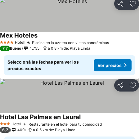
Compartir
Añ
Mex Hoteles
Hotel
Piscina en la azotea con vistas panorámicas
4 Estrellas
7,7
Bueno
4.755
a 0.8 km de: Playa Linda
Seleccioná las fechas para ver los
Ver precios
precios exactos
Compartir
Añ
Hotel Las Palmas en Laurel
Hotel
Restaurante en el hotel para tu comodidad
3 Estrellas
6,7
409
a 0.5 km de: Playa Linda