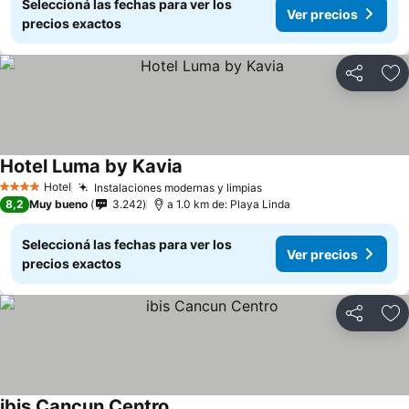
Seleccioná las fechas para ver los
Ver precios
precios exactos
Compartir
Añ
Hotel Luma by Kavia
Hotel
Instalaciones modernas y limpias
4 Estrellas
8,2
Muy bueno
3.242
a 1.0 km de: Playa Linda
Seleccioná las fechas para ver los
Ver precios
precios exactos
Compartir
Añ
ibis Cancun Centro