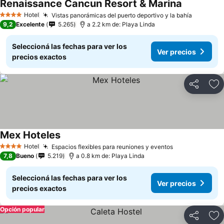
Renaissance Cancun Resort & Marina
Hotel
Vistas panorámicas del puerto deportivo y la bahía
4 Estrellas
9,2
Excelente
5.265
a 2.2 km de: Playa Linda
Seleccioná las fechas para ver los
Ver precios
precios exactos
Compartir
Añ
Mex Hoteles
Hotel
Espacios flexibles para reuniones y eventos
4 Estrellas
7,8
Bueno
5.219
a 0.8 km de: Playa Linda
Seleccioná las fechas para ver los
Ver precios
precios exactos
Opción popular
Compartir
Añ