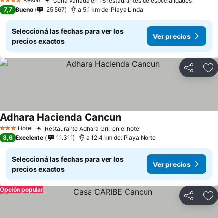
Resort
Cena variada en 16 restaurantes de especialidades
4 Estrellas
7,7
Bueno
25.567
a 5.1 km de: Playa Linda
Seleccioná las fechas para ver los
Ver precios
precios exactos
Compartir
Añ
Adhara Hacienda Cancun
Hotel
Restaurante Adhara Grill en el hotel
3 Estrellas
8,6
Excelente
11.311
a 12.4 km de: Playa Norte
Seleccioná las fechas para ver los
Ver precios
precios exactos
Opción popular
Compartir
Añ