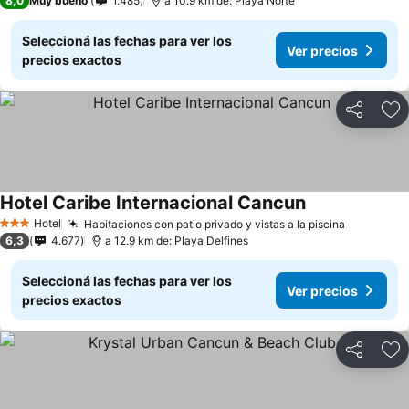
8,0
Muy bueno
1.485
a 10.9 km de: Playa Norte
Seleccioná las fechas para ver los
Ver precios
precios exactos
Compartir
Añ
Hotel Caribe Internacional Cancun
Hotel
Habitaciones con patio privado y vistas a la piscina
3 Estrellas
6,3
4.677
a 12.9 km de: Playa Delfines
Seleccioná las fechas para ver los
Ver precios
precios exactos
Compartir
Añ