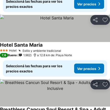
Seleccioná las fechas para ver los
Ver precios
precios exactos
Compartir
Añ
Hotel Santa Maria
Hotel
Estilo y ambiente tradicional
3 Estrellas
7,6
Bueno
1.962
a 12.8 km de: Playa Norte
Seleccioná las fechas para ver los
Ver precios
precios exactos
Compartir
Añ
Breathless Cancun Soul Resort & Spa - Adults Only - All Inclusive