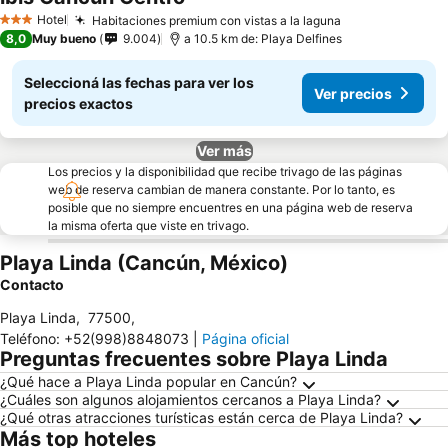
Hotel
Habitaciones premium con vistas a la laguna
3 Estrellas
8,0
Muy bueno
9.004
a 10.5 km de: Playa Delfines
Seleccioná las fechas para ver los
Ver precios
precios exactos
Ver más
Los precios y la disponibilidad que recibe trivago de las páginas
web de reserva cambian de manera constante. Por lo tanto, es
posible que no siempre encuentres en una página web de reserva
la misma oferta que viste en trivago.
Playa Linda (Cancún, México)
Contacto
Playa Linda
,
77500
,
Teléfono
:
+52(998)8848073
|
Página oficial
Preguntas frecuentes sobre Playa Linda
¿Qué hace a Playa Linda popular en Cancún?
¿Cuáles son algunos alojamientos cercanos a Playa Linda?
¿Qué otras atracciones turísticas están cerca de Playa Linda?
Más top hoteles