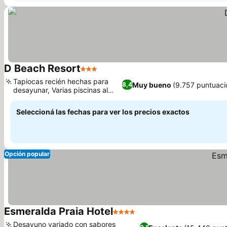
D Beach Resort
3 Estrellas
Ver precios
Tapiocas recién hechas para
Muy bueno
(9.757 puntuaci
8,4
desayunar, Varias piscinas al
Ver precios
aire libre
Seleccioná las fechas para ver los precios exactos
Opción popular
Esmeralda Praia Hotel
4 Estrellas
Ver precios
Desayuno variado con sabores