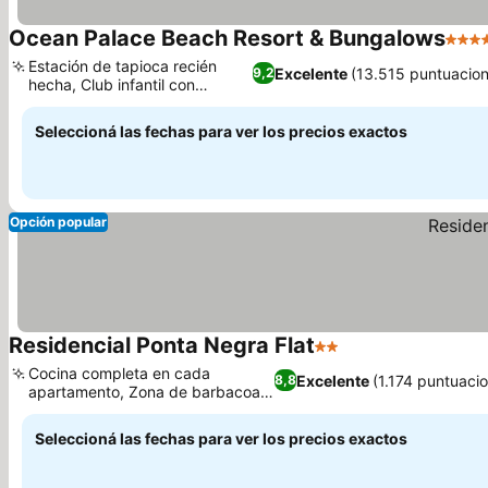
Ocean Palace Beach Resort & Bungalows
5 Est
Estación de tapioca recién
Excelente
(13.515 puntuacion
9,2
hecha, Club infantil con
Ver precios
actividades
Seleccioná las fechas para ver los precios exactos
Opción popular
Residencial Ponta Negra Flat
2 Estrellas
Ver precios
Cocina completa en cada
Excelente
(1.174 puntuaci
8,8
apartamento, Zona de barbacoa
Ver precios
en el patio
Seleccioná las fechas para ver los precios exactos