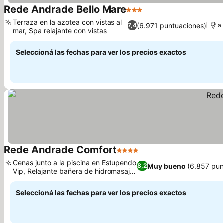
Rede Andrade Bello Mare
3 Estrellas
Ver precios
Terraza en la azotea con vistas al
(6.971 puntuaciones)
7,4
a
mar, Spa relajante con vistas
Ver precios
Seleccioná las fechas para ver los precios exactos
Rede Andrade Comfort
4 Estrellas
Ver precios
Cenas junto a la piscina en Estupendo
Muy bueno
(6.857 pun
8,2
Vip, Relajante bañera de hidromasaje
Ver precios
y sauna
Seleccioná las fechas para ver los precios exactos