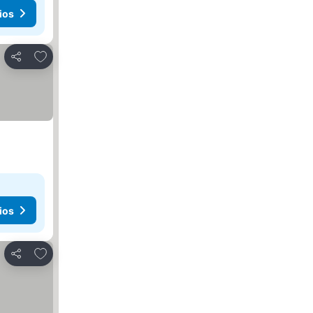
ios
Añadir a favoritos
Compartir
ios
Añadir a favoritos
Compartir