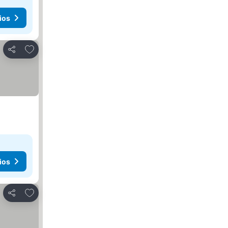
ios
Añadir a favoritos
Compartir
ios
Añadir a favoritos
Compartir