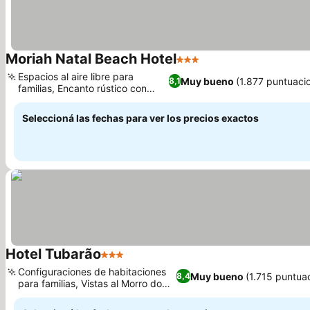
Moriah Natal Beach Hotel
3 Estrellas
Ver precios
Espacios al aire libre para
Muy bueno
(1.877 puntuaci
8,1
familias, Encanto rústico con
Ver precios
vistas al mar
Seleccioná las fechas para ver los precios exactos
Hotel Tubarão
3 Estrellas
Ver precios
Configuraciones de habitaciones
Muy bueno
(1.715 puntua
8,4
para familias, Vistas al Morro do
Ver precios
Careca