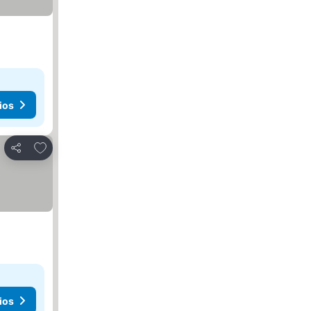
ios
Añadir a favoritos
Compartir
ios