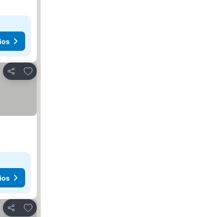
ios
Añadir a favoritos
Compartir
ios
Añadir a favoritos
Compartir