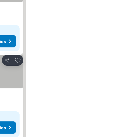
ios
Añadir a favoritos
Compartir
ios