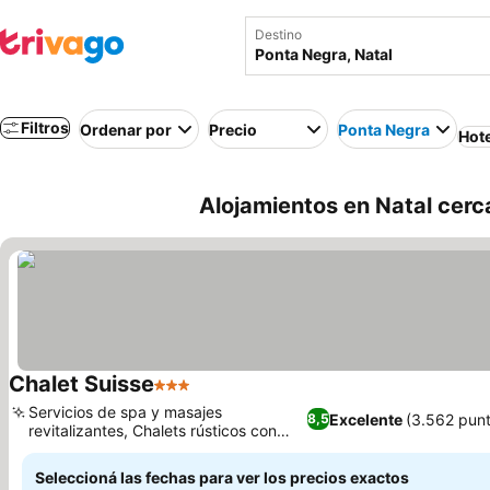
Destino
Filtros
Ordenar por
Precio
Ponta Negra
Hot
Alojamientos en Natal cerca
Chalet Suisse
3 Estrellas
Ver precios
Servicios de spa y masajes
Excelente
(3.562 pun
8,5
revitalizantes, Chalets rústicos con
Ver precios
encanto y dos niveles
Seleccioná las fechas para ver los precios exactos