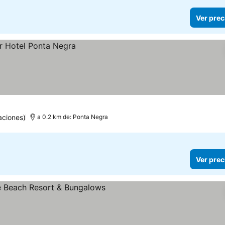
Ver prec
aciones)
a 0.2 km de: Ponta Negra
Ver prec