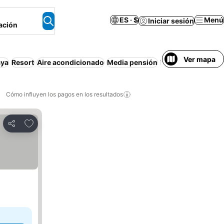
ES · $
Menú
Iniciar sesión
ación
Ver mapa
aya
Resort
Aire acondicionado
Media pensión
Wi-Fi
Estacionam
Cómo influyen los pagos en los resultados
Añadir a favoritos
Compartir