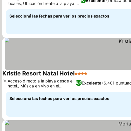
Excelente
(15.440 punt
9,1
locales, Ubicación frente a la playa de
Ver precios
Ponta Negra
Seleccioná las fechas para ver los precios exactos
Kristie Resort Natal Hotel
4 Estrellas
Ver precios
Acceso directo a la playa desde el
Excelente
(6.401 puntuac
8,9
hotel., Música en vivo en el
Ver precios
restaurante
Seleccioná las fechas para ver los precios exactos