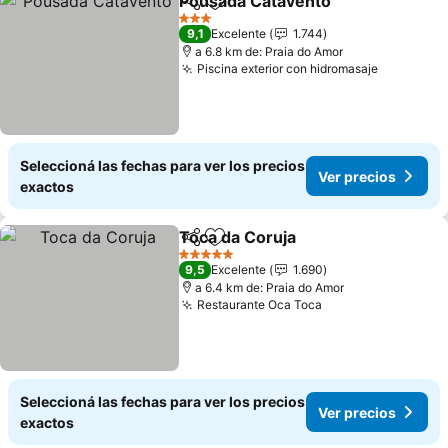
Pousada Catavento
Compartir
Añadir a favoritos
Ver pr
3 Estrellas
9,1
Excelente
1.744
a 6.8 km de: Praia do Amor
Piscina exterior con hidromasaje
Ver preci
Seleccioná las fechas para ver los precios
Ver precios
exactos
Toca da Coruja
Compartir
Añadir a favoritos
Ver precios
5 Estrellas
9,5
Excelente
1.690
a 6.4 km de: Praia do Amor
Restaurante Oca Toca
Ver precios
Seleccioná las fechas para ver los precios
Ver precios
exactos