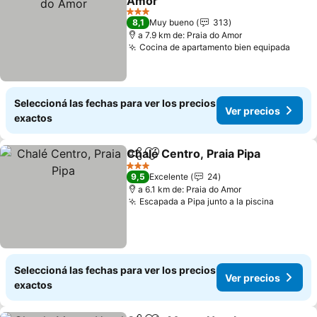
Amor
Ver precios
3 Estrellas
8,1
Muy bueno
313
a 7.9 km de: Praia do Amor
Cocina de apartamento bien equipada
Ver 
Seleccioná las fechas para ver los precios
Ver precios
exactos
Chalé Centro, Praia Pipa
Compartir
Añadir a favoritos
Ve
3 Estrellas
9,5
Excelente
24
a 6.1 km de: Praia do Amor
Escapada a Pipa junto a la piscina
Ver pre
Seleccioná las fechas para ver los precios
Ver precios
exactos