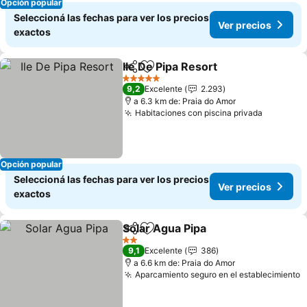
Opción popular
Seleccioná las fechas para ver los precios
Ver precios
exactos
Ile De Pipa Resort
Compartir
Añadir a favoritos
Ver prec
5 Estrellas
9,2
Excelente
2.293
a 6.3 km de: Praia do Amor
Habitaciones con piscina privada
Ver prec
Opción popular
Seleccioná las fechas para ver los precios
Ver precios
exactos
Solar Agua Pipa
Compartir
Añadir a favoritos
Ver precio
2 Estrellas
9,1
Excelente
386
a 6.6 km de: Praia do Amor
Aparcamiento seguro en el establecimiento
V