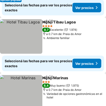
Seleccioná las fechas para ver los precios
Ver precios
exactos
Hotel Tibau Lagoa
Compartir
Añadir a favoritos
Ver prec
4 Estrellas
8,7
Excelente
1.974
a 0.7 km de: Praia do Amor
Ambiente familiar
Ver precios
Seleccioná las fechas para ver los precios
Ver precios
exactos
Hotel Marinas
Compartir
Añadir a favoritos
Ver precios
3 Estrellas
8,4
Muy bueno
1.975
a 0.7 km de: Praia do Amor
Variedad de opciones gastronómicas en el
hotel