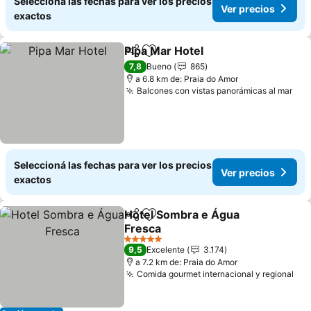
Seleccioná las fechas para ver los precios
Ver precios
exactos
Pipa Mar Hotel
Compartir
Añadir a favoritos
Ver precios
7,8
Bueno
865
a 6.8 km de: Praia do Amor
Balcones con vistas panorámicas al mar
Ver
Seleccioná las fechas para ver los precios
Ver precios
exactos
Hotel Sombra e Água
Compartir
Añadir a favoritos
Fresca
Ver precios
5 Estrellas
9,5
Excelente
3.174
a 7.2 km de: Praia do Amor
Comida gourmet internacional y regional
Ver