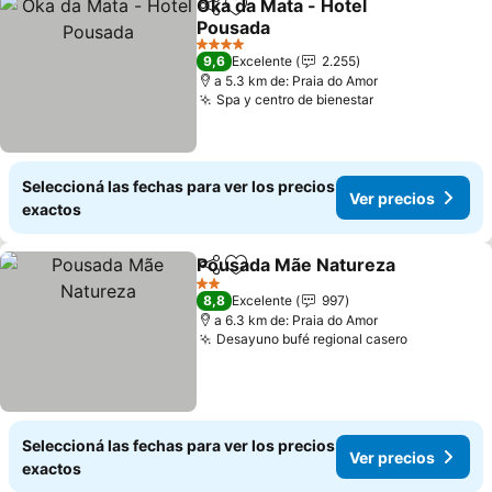
Oka da Mata - Hotel
Compartir
Añadir a favoritos
Pousada
Ver precios
4 Estrellas
9,6
Excelente
2.255
a 5.3 km de: Praia do Amor
Spa y centro de bienestar
Ver precios
Seleccioná las fechas para ver los precios
Ver precios
exactos
Pousada Mãe Natureza
Compartir
Añadir a favoritos
Ver
2 Estrellas
8,8
Excelente
997
a 6.3 km de: Praia do Amor
Desayuno bufé regional casero
Ver preci
Seleccioná las fechas para ver los precios
Ver precios
exactos