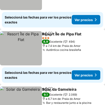
Seleccioná las fechas para ver los precios
Ver precios
exactos
Resort Île de Pipa Flat
Compartir
Añadir a favoritos
Ver 
3 Estrellas
8,9
Excelente
494
a 7.4 km de: Praia do Amor
Auténtica cocina brasileña
Ver precios
Seleccioná las fechas para ver los precios
Ver precios
exactos
Solar da Gameleira
Compartir
Añadir a favoritos
Ver pre
9,1
Excelente
2.069
a 6.7 km de: Praia do Amor
Bar y restaurante junto a la piscina
Ver pre