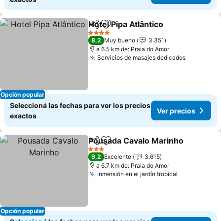
Hotel Pipa Atlântico
Compartir
Añadir a favoritos
Ver pr
4 Estrellas
8,2
Muy bueno
3.351
a 6.5 km de: Praia do Amor
Servicios de masajes dedicados
Ver preci
Opción popular
Seleccioná las fechas para ver los precios
Ver precios
exactos
Pousada Cavalo Marinho
Compartir
Añadir a favoritos
V
3 Estrellas
9,2
Excelente
3.615
a 6.7 km de: Praia do Amor
Inmersión en el jardín tropical
Ver precios
Opción popular