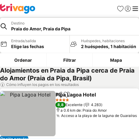
Favoritos
Iniciar 
Me
Destino
Praia do Amor, Praia da Pipa
Entrada/salida
Huéspedes, habitaciones
Elige las fechas
2 huéspedes, 1 habitación
Ordenar
Filtrar
Mapa
Alojamientos en Praia da Pipa cerca de Praia
do Amor (Praia da Pipa, Brasil)
Cómo influyen los pagos en los resultados
Pipa Lagoa Hotel
Compartir
Añadir a favoritos
Ver preci
4 Estrellas
8,8
Excelente
4.283
a 0.6 km de: Praia do Amor
Acceso a la playa de la laguna de Guaraíras
Opción popular