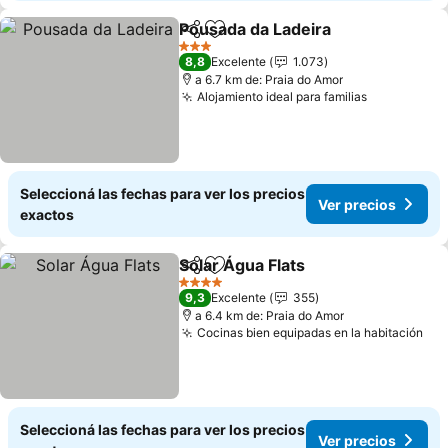
Pousada da Ladeira
Compartir
Añadir a favoritos
Ver pr
3 Estrellas
8,8
Excelente
1.073
a 6.7 km de: Praia do Amor
Alojamiento ideal para familias
Ver precio
Seleccioná las fechas para ver los precios
Ver precios
exactos
Solar Água Flats
Compartir
Añadir a favoritos
Ver precio
4 Estrellas
9,3
Excelente
355
a 6.4 km de: Praia do Amor
Cocinas bien equipadas en la habitación
Ver
Seleccioná las fechas para ver los precios
Ver precios