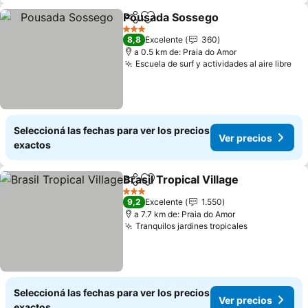
Pousada Sossego
Compartir
Añadir a favoritos
Ver prec
3 Estrellas
8,8
Excelente
360
a 0.5 km de: Praia do Amor
Escuela de surf y actividades al aire libre
Ver
Seleccioná las fechas para ver los precios
Ver precios
exactos
Brasil Tropical Village
Compartir
Añadir a favoritos
Ver 
3 Estrellas
9,2
Excelente
1.550
a 7.7 km de: Praia do Amor
Tranquilos jardines tropicales
Ver precios
Seleccioná las fechas para ver los precios
Ver precios
exactos