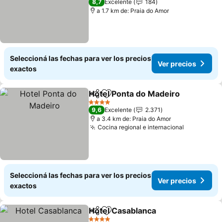
8,7
Excelente
184
a 1.7 km de: Praia do Amor
Seleccioná las fechas para ver los precios
Ver precios
exactos
Hotel Ponta do Madeiro
Compartir
Añadir a favoritos
Ve
4 Estrellas
9,6
Excelente
2.371
a 3.4 km de: Praia do Amor
Cocina regional e internacional
Ver preci
Seleccioná las fechas para ver los precios
Ver precios
exactos
Hotel Casablanca
Compartir
Añadir a favoritos
Ver prec