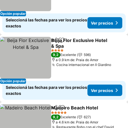
Opción popular
Seleccioná las fechas para ver los precios
Ver precios
exactos
Beija Flor Exclusive Hotel
Compartir
Añadir a favoritos
& Spa
Ver precios
4 Estrellas
9,2
Excelente
596
a 0.9 km de: Praia do Amor
Cocina internacional en Il Giardino
Ver pre
Opción popular
Seleccioná las fechas para ver los precios
Ver precios
exactos
Madeiro Beach Hotel
Compartir
Añadir a favoritos
Ver p
5 Estrellas
9,2
Excelente
627
a 4.6 km de: Praia do Amor
Restaurante Boho con el chef David