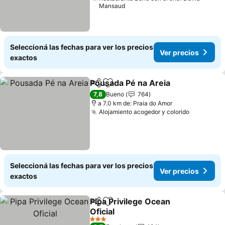
Mansaud
Seleccioná las fechas para ver los precios
Ver precios
exactos
Pousada Pé na Areia
Compartir
Añadir a favoritos
Ver p
7,8
Bueno
764
a 7.0 km de: Praia do Amor
Alojamiento acogedor y colorido
Ver preci
Seleccioná las fechas para ver los precios
Ver precios
exactos
Pipa Privilege Ocean
Compartir
Añadir a favoritos
Oficial
Ver precios
3 Estrellas