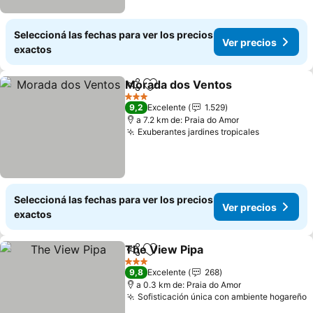
Seleccioná las fechas para ver los precios
Ver precios
exactos
Morada dos Ventos
Compartir
Añadir a favoritos
Ver pr
3 Estrellas
9,2
Excelente
1.529
a 7.2 km de: Praia do Amor
Exuberantes jardines tropicales
Ver preci
Seleccioná las fechas para ver los precios
Ver precios
exactos
The View Pipa
Compartir
Añadir a favoritos
Ver precios
3 Estrellas
9,8
Excelente
268
a 0.3 km de: Praia do Amor
Sofisticación única con ambiente hogareño
V