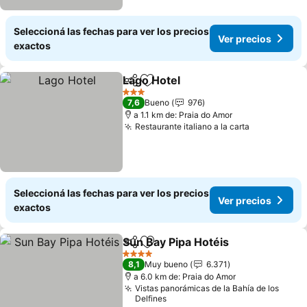
Seleccioná las fechas para ver los precios
Ver precios
exactos
Lago Hotel
Compartir
Añadir a favoritos
Ver precios
3 Estrellas
7,6
Bueno
976
a 1.1 km de: Praia do Amor
Restaurante italiano a la carta
Ver precio
Seleccioná las fechas para ver los precios
Ver precios
exactos
Sun Bay Pipa Hotéis
Compartir
Añadir a favoritos
Ver pr
4 Estrellas
8,1
Muy bueno
6.371
a 6.0 km de: Praia do Amor
Vistas panorámicas de la Bahía de los
Delfines