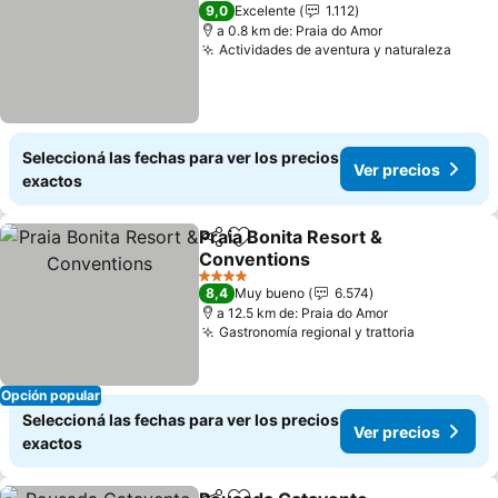
4 Estrellas
9,0
Excelente
1.112
a 0.8 km de: Praia do Amor
Actividades de aventura y naturaleza
Ver p
Seleccioná las fechas para ver los precios
Ver precios
exactos
Praia Bonita Resort &
Compartir
Añadir a favoritos
Conventions
Ver precios
4 Estrellas
8,4
Muy bueno
6.574
a 12.5 km de: Praia do Amor
Gastronomía regional y trattoria
Ver preci
Opción popular
Seleccioná las fechas para ver los precios
Ver precios
exactos