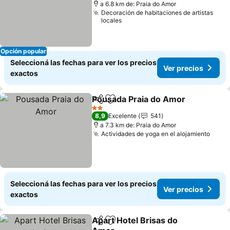
a 6.8 km de: Praia do Amor
Decoración de habitaciones de artistas
locales
Opción popular
Seleccioná las fechas para ver los precios
Ver precios
exactos
Pousada Praia do Amor
Compartir
Añadir a favoritos
Ver
2 Estrellas
8,9
Excelente
541
a 7.3 km de: Praia do Amor
Actividades de yoga en el alojamiento
Ver p
Seleccioná las fechas para ver los precios
Ver precios
exactos
Apart Hotel Brisas do
Compartir
Añadir a favoritos