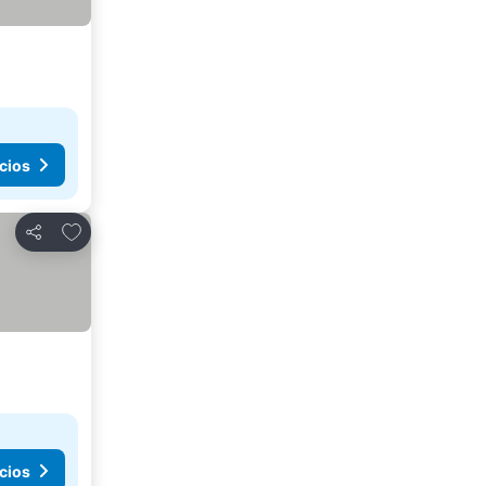
cios
Añadir a favoritos
Compartir
cios