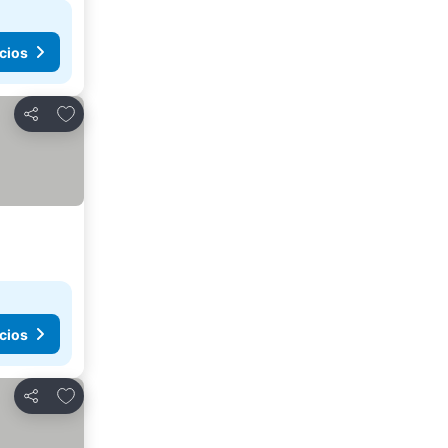
cios
Añadir a favoritos
Compartir
cios
Añadir a favoritos
Compartir