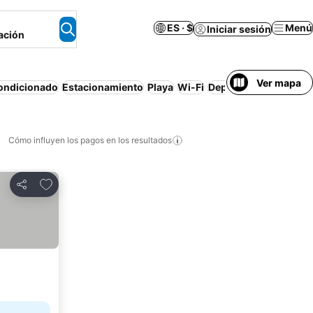
ES · $
Menú
Iniciar sesión
ación
Ver mapa
condicionado
Estacionamiento
Playa
Wi-Fi
Departamento equip
Cómo influyen los pagos en los resultados
Añadir a favoritos
Compartir