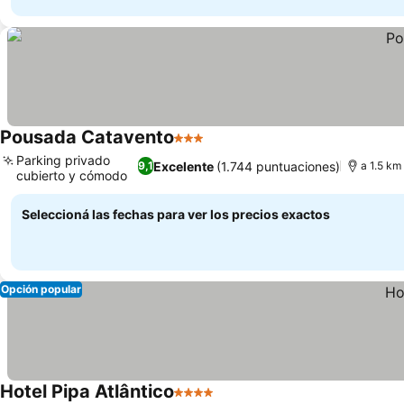
Pousada Catavento
3 Estrellas
Parking privado
Excelente
(1.744 puntuaciones)
9,1
a 1.5 km
cubierto y cómodo
Seleccioná las fechas para ver los precios exactos
Opción popular
Hotel Pipa Atlântico
4 Estrellas