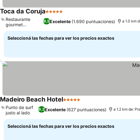
Toca da Coruja
5 Estrellas
Restaurante
Excelente
(1.690 puntuaciones)
9,5
a 1.0 km d
gourmet
premiado
Seleccioná las fechas para ver los precios exactos
Madeiro Beach Hotel
5 Estrellas
Punto de surf
Excelente
(627 puntuaciones)
9,2
a 1.2 km de: Pr
justo al lado
Seleccioná las fechas para ver los precios exactos