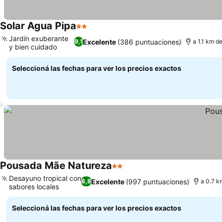
Solar Agua Pipa
2 Estrellas
Jardín exuberante
Excelente
(386 puntuaciones)
9,1
a 1.1 km d
y bien cuidado
Seleccioná las fechas para ver los precios exactos
Pousada Mãe Natureza
2 Estrellas
Desayuno tropical con
Excelente
(997 puntuaciones)
8,8
a 0.7 k
sabores locales
Seleccioná las fechas para ver los precios exactos