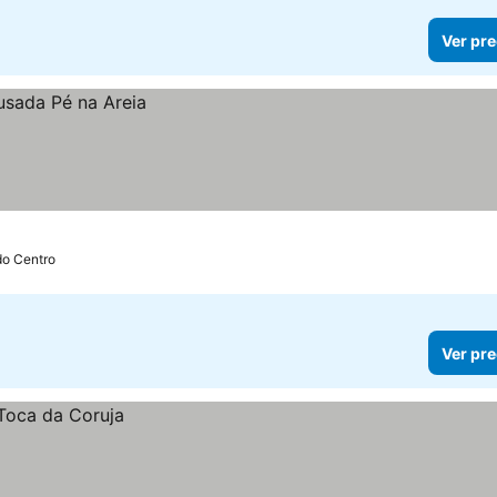
Ver pre
 do Centro
Ver pre