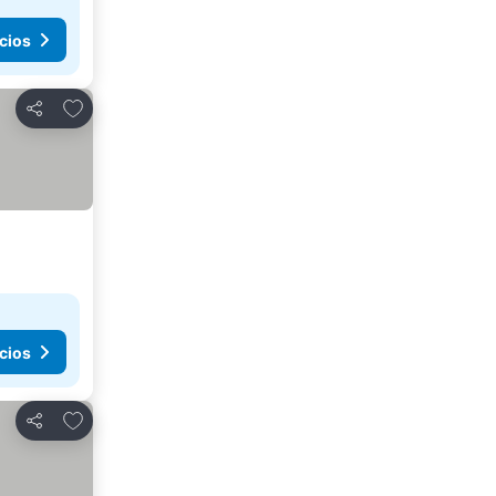
cios
Añadir a favoritos
Compartir
cios
Añadir a favoritos
Compartir