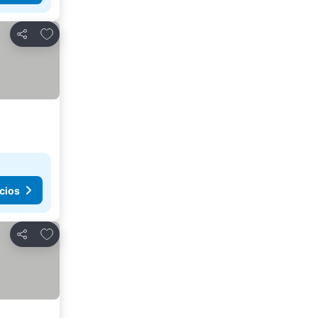
Añadir a favoritos
Compartir
cios
Añadir a favoritos
Compartir