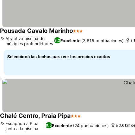
Pousada Cavalo Marinho
3 Estrellas
Atractiva piscina de
Excelente
(3.615 puntuaciones)
9,2
a 
múltiples profundidades
Seleccioná las fechas para ver los precios exactos
Chalé Centro, Praia Pipa
3 Estrellas
Escapada a Pipa
Excelente
(24 puntuaciones)
9,5
a 0.6 km de
junto a la piscina