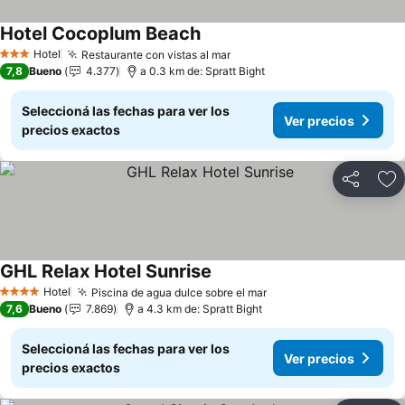
Hotel Cocoplum Beach
Ver precios
Hotel
Restaurante con vistas al mar
Ver precios
3 Estrellas
7,8
Bueno
4.377
a 0.3 km de: Spratt Bight
Seleccioná las fechas para ver los
Ver precios
precios exactos
Compartir
Añ
GHL Relax Hotel Sunrise
Ver precios
Hotel
Piscina de agua dulce sobre el mar
Ver precios
4 Estrellas
7,6
Bueno
7.869
a 4.3 km de: Spratt Bight
Seleccioná las fechas para ver los
Ver precios
precios exactos