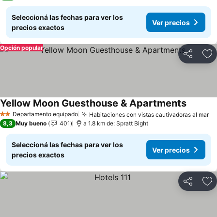
Seleccioná las fechas para ver los
Ver precios
precios exactos
Opción popular
Compartir
Añ
Yellow Moon Guesthouse & Apartments
Ver prec
Departamento equipado
Habitaciones con vistas cautivadoras al mar
Ve
2 Estrellas
8,3
Muy bueno
401
a 1.8 km de: Spratt Bight
Seleccioná las fechas para ver los
Ver precios
precios exactos
Compartir
Añ