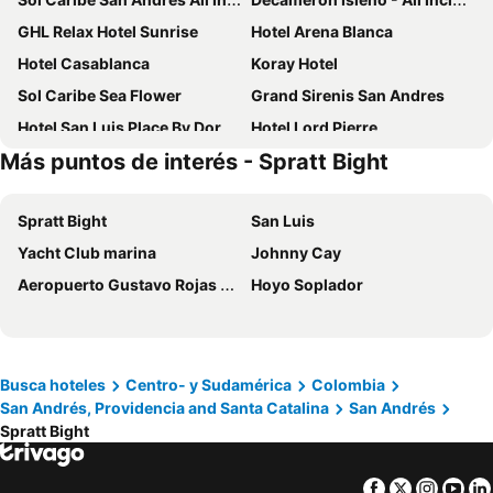
GHL Relax Hotel Sunrise
Hotel Arena Blanca
Hotel Casablanca
Koray Hotel
Sol Caribe Sea Flower
Grand Sirenis San Andres
Hotel San Luis Place By Dorado
Hotel Lord Pierre
Más puntos de interés - Spratt Bight
Sea Colors Hotel
Hotel Cocoplum Beach
Le Castel Blanc Hotel Boutique
Aquamare Hotel
Spratt Bight
San Luis
Hotel El Dorado
Hotel Grand Caribe
Yacht Club marina
Johnny Cay
Ataraxy Hotel Boutique
Aqualina Inn
Aeropuerto Gustavo Rojas Pinilla
Hoyo Soplador
HNH HOTEL LUXURY EXPERIENCE VIP
Hotel San Luis Beach House By OxoHotel
Hotel Caribbean Coral
Hotels 111
Summer House Inn San Andres
Hotel Portofino
Hotel Américas
Calypso Beach Hotel
Busca hoteles
Centro- y Sudamérica
Colombia
San Andrés, Providencia and Santa Catalina
San Andrés
Hotel Isla Bonita
Decameron Aquarium
Spratt Bight
Hotel Bahia Sardina
Sea Avenue Hotel
Hotel Caribbean by On vacation
Decameron Maryland
Facebook
Twitter
Insta
Yo