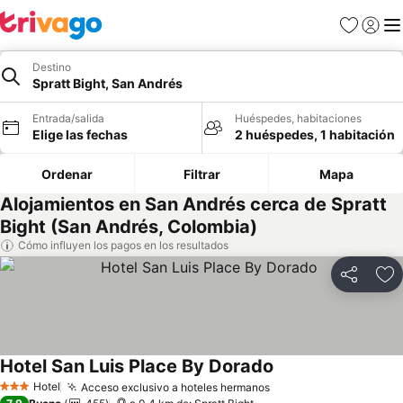
Favoritos
Iniciar 
Me
Destino
Spratt Bight, San Andrés
Entrada/salida
Huéspedes, habitaciones
Elige las fechas
2 huéspedes, 1 habitación
Ordenar
Filtrar
Mapa
Alojamientos en San Andrés cerca de Spratt
Bight (San Andrés, Colombia)
Cómo influyen los pagos en los resultados
Compartir
Añ
Hotel San Luis Place By Dorado
Ver precios
Hotel
Acceso exclusivo a hoteles hermanos
Ver precios
3 Estrellas