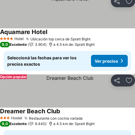
Compartir
Añ
Aquamare Hotel
Ver precios
Hotel
Ubicación top cerca de Spratt Bight
Ver precios
4 Estrellas
9,0
Excelente
3.904
a 4.5 km de: Spratt Bight
Seleccioná las fechas para ver los
Ver precios
precios exactos
Opción popular
Compartir
Añ
Dreamer Beach Club
Ver precios
Hostel
Restaurante con cocina variada
Ver precios
3 Estrellas
9,0
Excelente
6.440
a 4.5 km de: Spratt Bight