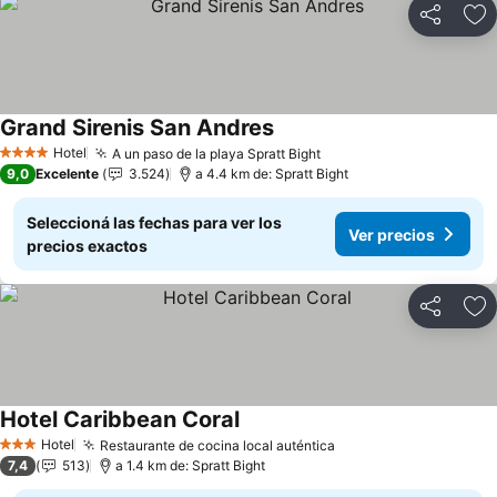
Compartir
Añ
Grand Sirenis San Andres
Ver precios
Hotel
A un paso de la playa Spratt Bight
Ver precios
4 Estrellas
9,0
Excelente
3.524
a 4.4 km de: Spratt Bight
Seleccioná las fechas para ver los
Ver precios
precios exactos
Compartir
Añ
Hotel Caribbean Coral
Ver precios
Hotel
Restaurante de cocina local auténtica
Ver precios
3 Estrellas
7,4
513
a 1.4 km de: Spratt Bight