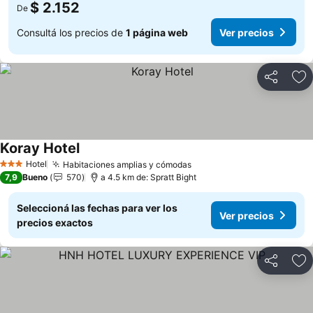
$ 2.152
De
Consultá los precios de
1 página web
Ver precios
Compartir
Añ
Koray Hotel
Ver precios
Hotel
Habitaciones amplias y cómodas
Ver precios
3 Estrellas
7,9
Bueno
570
a 4.5 km de: Spratt Bight
Seleccioná las fechas para ver los
Ver precios
precios exactos
Compartir
Añ