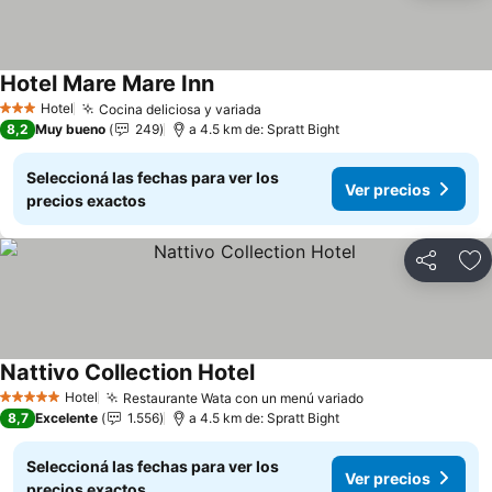
Hotel Mare Mare Inn
Ver precios
Hotel
Cocina deliciosa y variada
Ver precios
3 Estrellas
8,2
Muy bueno
249
a 4.5 km de: Spratt Bight
Seleccioná las fechas para ver los
Ver precios
precios exactos
Compartir
Añ
Nattivo Collection Hotel
Ver precios
Hotel
Restaurante Wata con un menú variado
Ver precios
5 Estrellas
8,7
Excelente
1.556
a 4.5 km de: Spratt Bight
Seleccioná las fechas para ver los
Ver precios
precios exactos