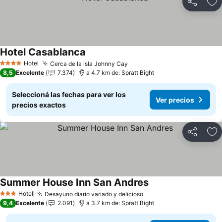
Compartir
Añ
Hotel Casablanca
Ver precios
Hotel
Cerca de la isla Johnny Cay
Ver precios
4 Estrellas
8,5
Excelente
7.374
a 4.7 km de: Spratt Bight
Seleccioná las fechas para ver los
Ver precios
precios exactos
Compartir
Añ
Summer House Inn San Andres
Ver precios
Hotel
Desayuno diario variado y delicioso.
Ver precios
3 Estrellas
9,4
Excelente
2.091
a 3.7 km de: Spratt Bight