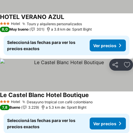
HOTEL VERANO AZUL
Ver precios
Hotel
Tours y alquileres personalizados
Ver precios
3 Estrellas
8,0
Muy bueno
301
a 3.8 km de: Spratt Bight
Seleccioná las fechas para ver los
Ver precios
precios exactos
Compartir
Añ
Le Castel Blanc Hotel Boutique
Ver precios
Hotel
Desayuno tropical con café colombiano
Ver precios
3 Estrellas
7,8
Bueno
3.229
a 5.3 km de: Spratt Bight
Seleccioná las fechas para ver los
Ver precios
precios exactos