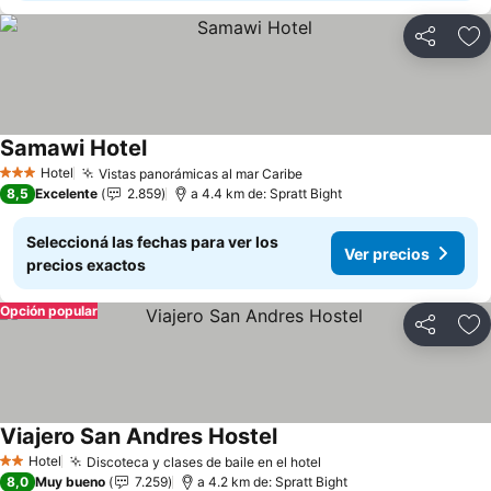
Compartir
Añ
Samawi Hotel
Ver precios
Hotel
Vistas panorámicas al mar Caribe
Ver precios
3 Estrellas
8,5
Excelente
2.859
a 4.4 km de: Spratt Bight
Seleccioná las fechas para ver los
Ver precios
precios exactos
Opción popular
Compartir
Añ
Viajero San Andres Hostel
Ver precios
Hotel
Discoteca y clases de baile en el hotel
Ver precios
2 Estrellas
8,0
Muy bueno
7.259
a 4.2 km de: Spratt Bight