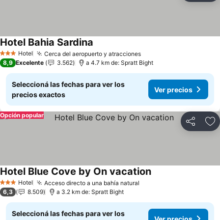
Hotel Bahia Sardina
Ver precios
Hotel
Cerca del aeropuerto y atracciones
Ver precios
3 Estrellas
8,9
Excelente
3.562
a 4.7 km de: Spratt Bight
Seleccioná las fechas para ver los
Ver precios
precios exactos
Opción popular
Compartir
Añ
Hotel Blue Cove by On vacation
Ver precios
Hotel
Acceso directo a una bahía natural
Ver precios
3 Estrellas
6,3
8.509
a 3.2 km de: Spratt Bight
Seleccioná las fechas para ver los
Ver precios