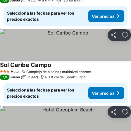
7,9
Bueno
455
a 0.4 km de: Spratt Bight
Seleccioná las fechas para ver los
Ver precios
precios exactos
Compartir
Añ
Sol Caribe Campo
Ver precios
Hotel
Complejo de piscinas multinivel enorme
Ver precios
3 Estrellas
7,9
Bueno
2.992
a 0.8 km de: Spratt Bight
Seleccioná las fechas para ver los
Ver precios
precios exactos
Compartir
Añ