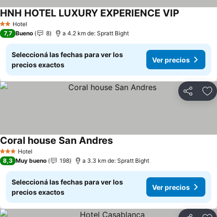
HNH HOTEL LUXURY EXPERIENCE VIP
Ver precio
Hotel
2 Estrellas
7,7
Bueno
8
a 4.2 km de: Spratt Bight
Seleccioná las fechas para ver los
Ver precios
precios exactos
Compartir
Añ
Coral house San Andres
Ver precios
Hotel
3 Estrellas
8,3
Muy bueno
198
a 3.3 km de: Spratt Bight
Seleccioná las fechas para ver los
Ver precios
precios exactos