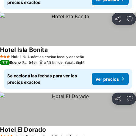
precios exactos
Compartir
Añ
Hotel Isla Bonita
Ver precios
Hotel
Auténtica cocina local y caribeña
Ver precios
3 Estrellas
7,7
Bueno
546
a 1.8 km de: Spratt Bight
Seleccioná las fechas para ver los
Ver precios
precios exactos
Compartir
Añ
Hotel El Dorado
Ver precios