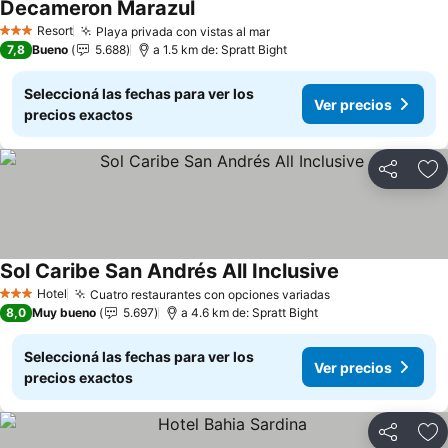
Decameron Marazul
Ver precios
Resort
Playa privada con vistas al mar
Ver precios
3 Estrellas
7,8
Bueno
5.688
a 1.5 km de: Spratt Bight
Seleccioná las fechas para ver los
Ver precios
precios exactos
Compartir
Añ
Sol Caribe San Andrés All Inclusive
Ver precios
Hotel
Cuatro restaurantes con opciones variadas
Ver precios
3 Estrellas
8,0
Muy bueno
5.697
a 4.6 km de: Spratt Bight
Seleccioná las fechas para ver los
Ver precios
precios exactos
Compartir
Añ