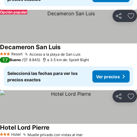
Opción popular
Compartir
Añ
Decameron San Luis
Ver precios
Resort
Acceso a la playa de San Luis
Ver precios
3 Estrellas
7,7
Bueno
8.845
a 3.5 km de: Spratt Bight
Seleccioná las fechas para ver los
Ver precios
precios exactos
Compartir
Añ
Hotel Lord Pierre
Ver precios
Hotel
Muelle privado con vistas al mar
Ver precios
3 Estrellas