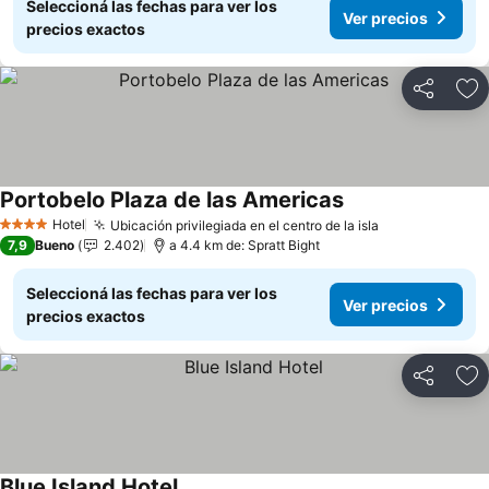
Seleccioná las fechas para ver los
Ver precios
precios exactos
Compartir
Añ
Portobelo Plaza de las Americas
Ver precios
Hotel
Ubicación privilegiada en el centro de la isla
Ver precios
4 Estrellas
7,9
Bueno
2.402
a 4.4 km de: Spratt Bight
Seleccioná las fechas para ver los
Ver precios
precios exactos
Compartir
Añ
Blue Island Hotel