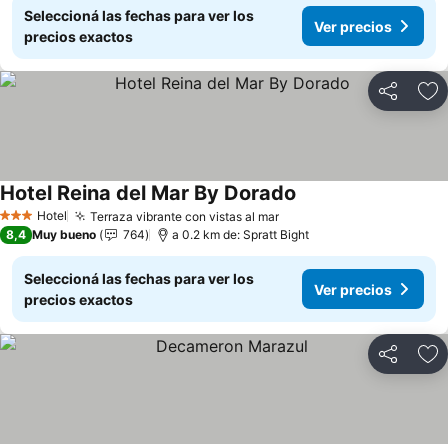
Seleccioná las fechas para ver los
Ver precios
precios exactos
Compartir
Añ
Hotel Reina del Mar By Dorado
Ver precios
Hotel
Terraza vibrante con vistas al mar
Ver precios
3 Estrellas
8,4
Muy bueno
764
a 0.2 km de: Spratt Bight
Seleccioná las fechas para ver los
Ver precios
precios exactos
Compartir
Añ