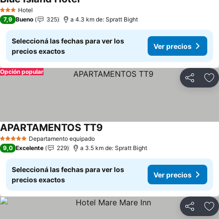
Ver precios
Hotel
3 Estrellas
7,9
Bueno
325
a 4.3 km de: Spratt Bight
Seleccioná las fechas para ver los
Ver precios
precios exactos
Opción popular
Compartir
Añ
APARTAMENTOS TT9
Ver precios
Departamento equipado
5 Estrellas
9,0
Excelente
229
a 3.5 km de: Spratt Bight
Seleccioná las fechas para ver los
Ver precios
precios exactos
Compartir
Añ