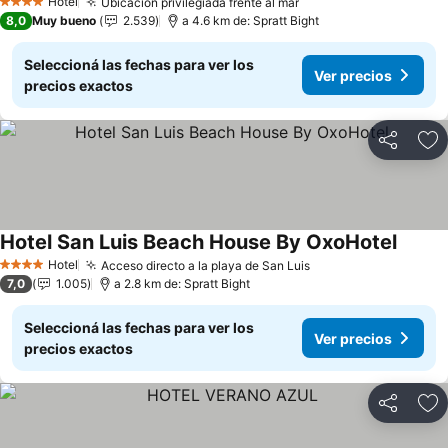
Hotel
Ubicación privilegiada frente al mar
Ver precios
4 Estrellas
8,0
Muy bueno
2.539
a 4.6 km de: Spratt Bight
Seleccioná las fechas para ver los
Ver precios
precios exactos
Compartir
Añ
Hotel San Luis Beach House By OxoHotel
Ver pr
Hotel
Acceso directo a la playa de San Luis
Ver precios
4 Estrellas
7,0
1.005
a 2.8 km de: Spratt Bight
Seleccioná las fechas para ver los
Ver precios
precios exactos
Compartir
Añ