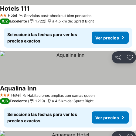
Hotels 111
Ver precios
Hotel
Servicios post-checkout bien pensados
Ver precios
2 Estrellas
9,2
Excelente
1.722
a 4.5 km de: Spratt Bight
Seleccioná las fechas para ver los
Ver precios
precios exactos
Compartir
Añ
Aqualina Inn
Ver precios
Hotel
Habitaciones amplias con camas queen
Ver precios
3 Estrellas
8,6
Excelente
1.219
a 4.5 km de: Spratt Bight
Seleccioná las fechas para ver los
Ver precios
precios exactos