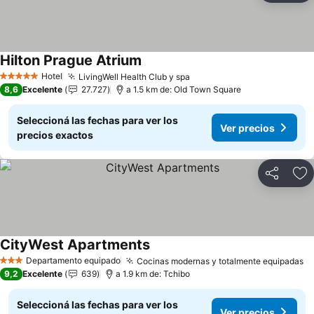
Hilton Prague Atrium
Hotel
LivingWell Health Club y spa
5 Estrellas
8,6
Excelente
27.727
a 1.5 km de: Old Town Square
Seleccioná las fechas para ver los
Ver precios
precios exactos
Compartir
Añ
CityWest Apartments
Departamento equipado
Cocinas modernas y totalmente equipadas
3 Estrellas
9,2
Excelente
639
a 1.9 km de: Tchibo
Seleccioná las fechas para ver los
Ver precios