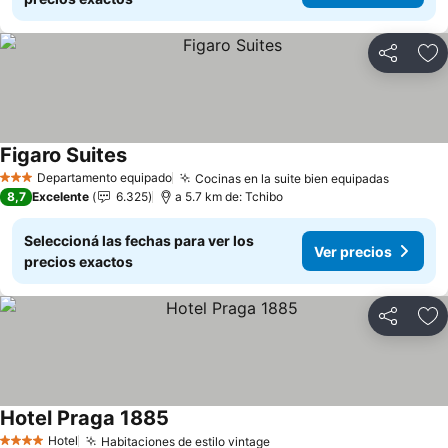
Compartir
Añ
Figaro Suites
Departamento equipado
Cocinas en la suite bien equipadas
3 Estrellas
8,7
Excelente
6.325
a 5.7 km de: Tchibo
Seleccioná las fechas para ver los
Ver precios
precios exactos
Compartir
Añ
Hotel Praga 1885
Hotel
Habitaciones de estilo vintage
4 Estrellas