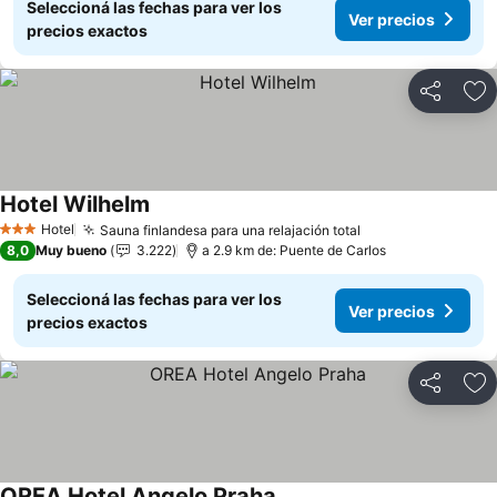
Seleccioná las fechas para ver los
Ver precios
precios exactos
Compartir
Añ
Hotel Wilhelm
Hotel
Sauna finlandesa para una relajación total
3 Estrellas
8,0
Muy bueno
3.222
a 2.9 km de: Puente de Carlos
Seleccioná las fechas para ver los
Ver precios
precios exactos
Compartir
Añ
OREA Hotel Angelo Praha