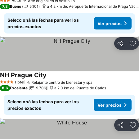
Hotel
Arte original en el vestíbulo
3 Estrellas
7,8
Bueno
5.101
a 4.2 km de: Aeropuerto Internacional de Praga Václav Havel
Seleccioná las fechas para ver los
Ver precios
precios exactos
Compartir
Añ
NH Prague City
Hotel
Relajante centro de bienestar y spa
4 Estrellas
8,6
Excelente
9.706
a 2.0 km de: Puente de Carlos
Seleccioná las fechas para ver los
Ver precios
precios exactos
Compartir
Añ