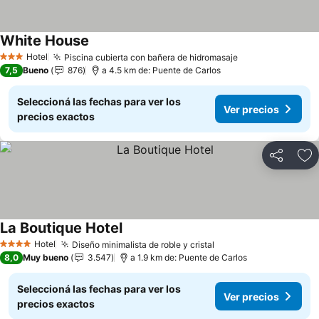
White House
Hotel
Piscina cubierta con bañera de hidromasaje
3 Estrellas
7,5
Bueno
876
a 4.5 km de: Puente de Carlos
Seleccioná las fechas para ver los
Ver precios
precios exactos
Compartir
Añ
La Boutique Hotel
Hotel
Diseño minimalista de roble y cristal
4 Estrellas
8,0
Muy bueno
3.547
a 1.9 km de: Puente de Carlos
Seleccioná las fechas para ver los
Ver precios
precios exactos