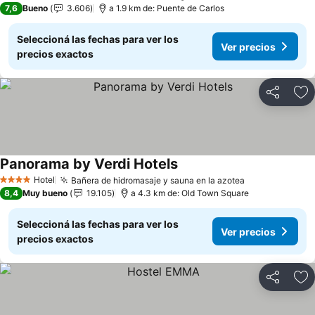
7,6
Bueno
3.606
a 1.9 km de: Puente de Carlos
Seleccioná las fechas para ver los
Ver precios
precios exactos
Compartir
Añ
Panorama by Verdi Hotels
Hotel
Bañera de hidromasaje y sauna en la azotea
4 Estrellas
8,4
Muy bueno
19.105
a 4.3 km de: Old Town Square
Seleccioná las fechas para ver los
Ver precios
precios exactos
Compartir
Añ