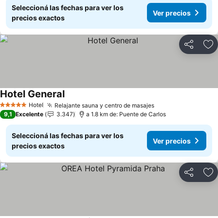
Seleccioná las fechas para ver los
Ver precios
precios exactos
Compartir
Añ
Hotel General
Hotel
Relajante sauna y centro de masajes
5 Estrellas
9,1
Excelente
3.347
a 1.8 km de: Puente de Carlos
Seleccioná las fechas para ver los
Ver precios
precios exactos
Compartir
Añ