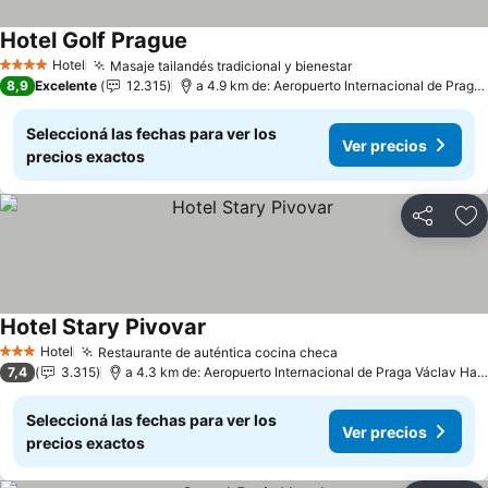
Hotel Golf Prague
Hotel
Masaje tailandés tradicional y bienestar
4 Estrellas
8,9
Excelente
12.315
a 4.9 km de: Aeropuerto Internacional de Praga Václav Havel
Seleccioná las fechas para ver los
Ver precios
precios exactos
Compartir
Añ
Hotel Stary Pivovar
Hotel
Restaurante de auténtica cocina checa
3 Estrellas
7,4
3.315
a 4.3 km de: Aeropuerto Internacional de Praga Václav Havel
Seleccioná las fechas para ver los
Ver precios
precios exactos