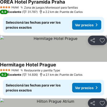
OREA Hotel Pyramida Praha
Hotel
Zona de juegos Montessori para familias
4 Estrellas
8,9
Excelente
31.787
a 2.2 km de: Puente de Carlos
Seleccioná las fechas para ver los
Ver precios
precios exactos
Compartir
Añ
Hermitage Hotel Prague
Hotel
Restaurante y parrilla Type
4 Estrellas
9,2
Excelente
14.926
a 2.1 km de: Puente de Carlos
Seleccioná las fechas para ver los
Ver precios
precios exactos
Compartir
Añ