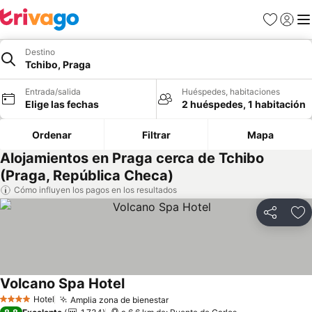
Favoritos
Iniciar 
Me
Destino
Tchibo, Praga
Entrada/salida
Huéspedes, habitaciones
Elige las fechas
2 huéspedes, 1 habitación
Ordenar
Filtrar
Mapa
Alojamientos en Praga cerca de Tchibo
(Praga, República Checa)
Cómo influyen los pagos en los resultados
Compartir
Añ
Volcano Spa Hotel
Hotel
Amplia zona de bienestar
4 Estrellas