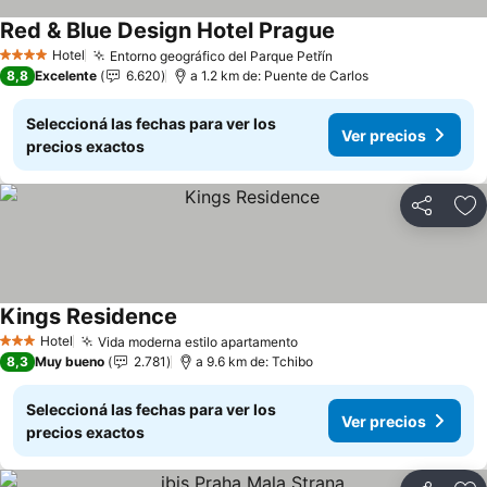
Red & Blue Design Hotel Prague
Hotel
Entorno geográfico del Parque Petřín
4 Estrellas
8,8
Excelente
6.620
a 1.2 km de: Puente de Carlos
Seleccioná las fechas para ver los
Ver precios
precios exactos
Compartir
Añ
Kings Residence
Hotel
Vida moderna estilo apartamento
3 Estrellas
8,3
Muy bueno
2.781
a 9.6 km de: Tchibo
Seleccioná las fechas para ver los
Ver precios
precios exactos