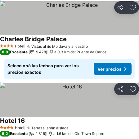
Compartir
Añ
Charles Bridge Palace
Hotel
Vistas al río Moldava y al castillo
4 Estrellas
8,8
Excelente
9.478
a 0.3 km de: Puente de Carlos
Seleccioná las fechas para ver los
Ver precios
precios exactos
Compartir
Añ
Hotel 16
Hotel
Terraza jardín aislada
4 Estrellas
9,2
Excelente
1.315
a 1.6 km de: Old Town Square