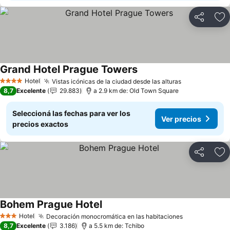
Compartir
Añ
Grand Hotel Prague Towers
Hotel
Vistas icónicas de la ciudad desde las alturas
4 Estrellas
8,7
Excelente
29.883
a 2.9 km de: Old Town Square
Seleccioná las fechas para ver los
Ver precios
precios exactos
Compartir
Añ
Bohem Prague Hotel
Hotel
Decoración monocromática en las habitaciones
3 Estrellas
8,7
Excelente
3.186
a 5.5 km de: Tchibo