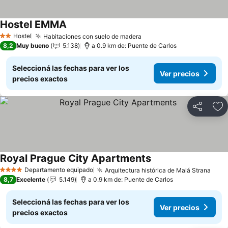
Hostel EMMA
Hostel
Habitaciones con suelo de madera
2 Estrellas
8,2
Muy bueno
5.138
a 0.9 km de: Puente de Carlos
Seleccioná las fechas para ver los
Ver precios
precios exactos
Compartir
Añ
Royal Prague City Apartments
Departamento equipado
Arquitectura histórica de Malá Strana
4 Estrellas
8,7
Excelente
5.149
a 0.9 km de: Puente de Carlos
Seleccioná las fechas para ver los
Ver precios
precios exactos