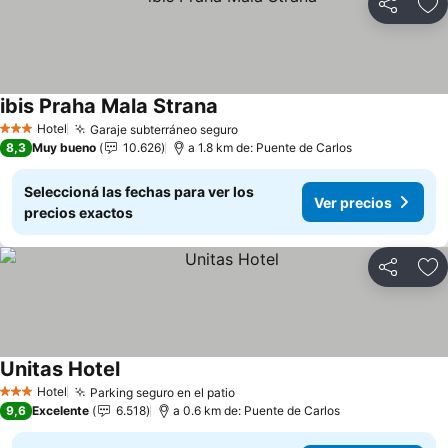
Compartir
Añ
ibis Praha Mala Strana
Hotel
Garaje subterráneo seguro
3 Estrellas
8,3
Muy bueno
10.626
a 1.8 km de: Puente de Carlos
Seleccioná las fechas para ver los
Ver precios
precios exactos
Compartir
Añ
Unitas Hotel
Hotel
Parking seguro en el patio
3 Estrellas
9,6
Excelente
6.518
a 0.6 km de: Puente de Carlos