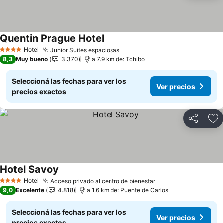
Quentin Prague Hotel
Hotel
Junior Suites espaciosas
4 Estrellas
8,3
Muy bueno
3.370
a 7.9 km de: Tchibo
Seleccioná las fechas para ver los
Ver precios
precios exactos
Compartir
Añ
Hotel Savoy
Hotel
Acceso privado al centro de bienestar
4 Estrellas
9,0
Excelente
4.818
a 1.6 km de: Puente de Carlos
Seleccioná las fechas para ver los
Ver precios
precios exactos