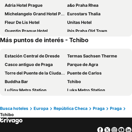
Adria Hotel Prague
a&o Praha Rhea
Michelangelo Grand Hotel Prague
Eurostars Thalia
Fleur De Lis Hotel
Unitas Hotel
Quentin Prague Hotel
ibis Praha Old Town
Más puntos de interés - Tchibo
The Cloud One Prague
Palac U Kocku
Hotel Legie
Hotel Galileo Prague
Estación Central de Dresde
Termas Sachsen Therme
Hilton Prague Atrium
Grandior Hotel Prague
Casco antiguo de Praga
Parque de Agra
Hotel Bologna
Hotel 16
Torre del Puente de la Ciudad Vieja
Puente de Carlos
MeetMe23
Royal Road Residence
Buddha Bar
Tchibo
ibis Praha Mala Strana
Prague Centre Plaza
Lužiny Metro Station
Luka Metro Station
Hotel Arko
Residence Corto Old Town
Stodůlky
Hůrka Metro Station
Narodni Stay
Dolce Vita Suites Boutique
Butovice
Stodůlky Metro Station
Hotel Superior Prague
Hotel Dar
Busca hoteles
Europa
República Checa
Praga
Praga
Tchibo
Řeporyje
Nové Butovice Metro Station
Hotel Svatojansky Dvur
Three Crowns Hotel
Golf Club Praha
Avion Shopping Park Praha
Grand Hotel Prague Towers
OREA Hotel Pyramida Praha
Facebook
Twitter
Insta
Yo