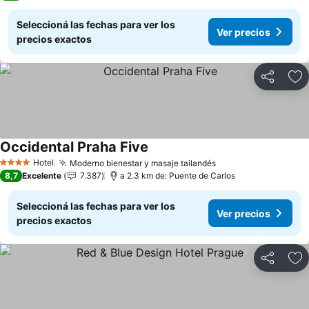
Seleccioná las fechas para ver los
Ver precios
precios exactos
Compartir
Añ
Occidental Praha Five
Hotel
Moderno bienestar y masaje tailandés
4 Estrellas
8,7
Excelente
7.387
a 2.3 km de: Puente de Carlos
Seleccioná las fechas para ver los
Ver precios
precios exactos
Compartir
Añ