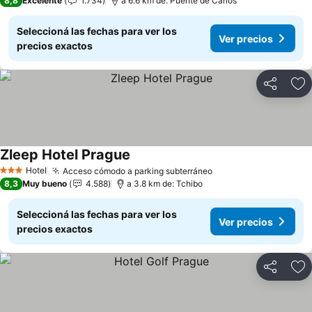
8,8
Excelente
1.734
a 6.6 km de: Puente de Carlos
Seleccioná las fechas para ver los
Ver precios
precios exactos
Compartir
Añ
Zleep Hotel Prague
Hotel
Acceso cómodo a parking subterráneo
3 Estrellas
8,3
Muy bueno
4.588
a 3.8 km de: Tchibo
Seleccioná las fechas para ver los
Ver precios
precios exactos
Compartir
Añ