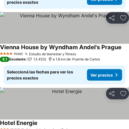
precios exactos
Compartir
Añ
Vienna House by Wyndham Andel's Prague
Hotel
Estudio de bienestar y fitness
4 Estrellas
9,1
Excelente
13.453
a 1.8 km de: Puente de Carlos
Seleccioná las fechas para ver los
Ver precios
precios exactos
Compartir
Añ
Hotel Energie