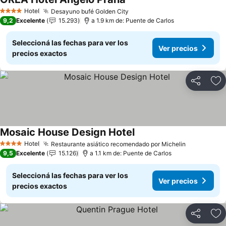
Hotel
Desayuno bufé Golden City
4 Estrellas
9,2
Excelente
15.293
a 1.9 km de: Puente de Carlos
Seleccioná las fechas para ver los
Ver precios
precios exactos
Compartir
Añ
Mosaic House Design Hotel
Hotel
Restaurante asiático recomendado por Michelin
4 Estrellas
9,5
Excelente
15.126
a 1.1 km de: Puente de Carlos
Seleccioná las fechas para ver los
Ver precios
precios exactos
Compartir
Añ