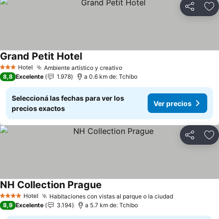
Compartir
Añ
Grand Petit Hotel
Hotel
Ambiente artístico y creativo
3 Estrellas
8,8
Excelente
1.978
a 0.6 km de: Tchibo
Seleccioná las fechas para ver los
Ver precios
precios exactos
Compartir
Añ
NH Collection Prague
Hotel
Habitaciones con vistas al parque o la ciudad
4 Estrellas
8,9
Excelente
3.194
a 5.7 km de: Tchibo