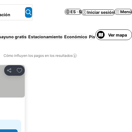
ES · $
Menú
Iniciar sesión
ación
Ver mapa
sayuno gratis
Estacionamiento
Económico
Piscina
Casa o depar
Cómo influyen los pagos en los resultados
Añadir a favoritos
Compartir