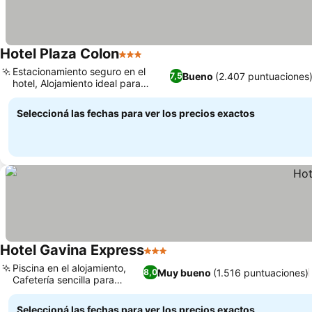
Hotel Plaza Colon
3 Estrellas
Ver precios
Estacionamiento seguro en el
Bueno
(2.407 puntuaciones
7,5
hotel, Alojamiento ideal para
Ver precios
familias
Seleccioná las fechas para ver los precios exactos
Hotel Gavina Express
3 Estrellas
Ver precios
Piscina en el alojamiento,
Muy bueno
(1.516 puntuaciones)
8,0
Cafetería sencilla para
Ver precios
comer
Seleccioná las fechas para ver los precios exactos