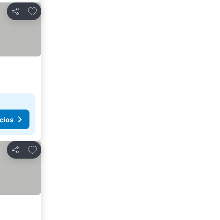
Añadir a favoritos
Compartir
cios
Añadir a favoritos
Compartir