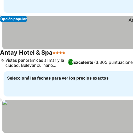
Opción popular
Antay Hotel & Spa
4 Estrellas
Ver precios
Vistas panorámicas al mar y la
Excelente
(3.305 puntuacione
9,1
ciudad, Bulevar culinario
Ver precios
variado
Seleccioná las fechas para ver los precios exactos