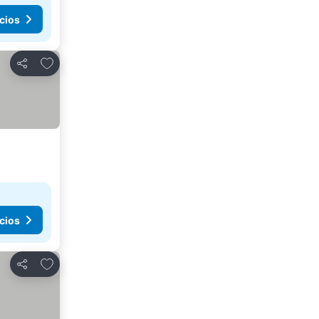
cios
Añadir a favoritos
Compartir
cios
Añadir a favoritos
Compartir