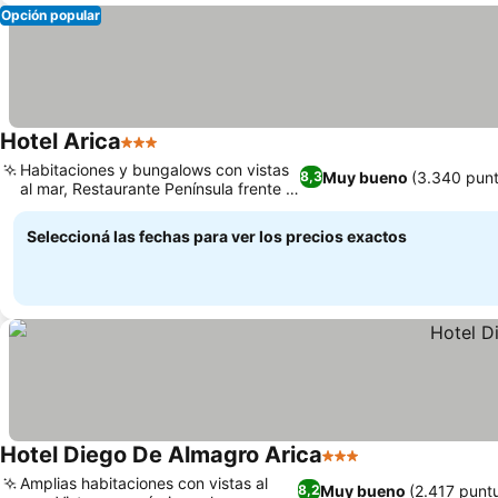
Opción popular
Hotel Arica
3 Estrellas
Ver precios
Habitaciones y bungalows con vistas
Muy bueno
(3.340 pun
8,3
al mar, Restaurante Península frente a
Ver precios
la playa
Seleccioná las fechas para ver los precios exactos
Hotel Diego De Almagro Arica
3 Estrellas
Ver precios
Amplias habitaciones con vistas al
Muy bueno
(2.417 punt
8,2