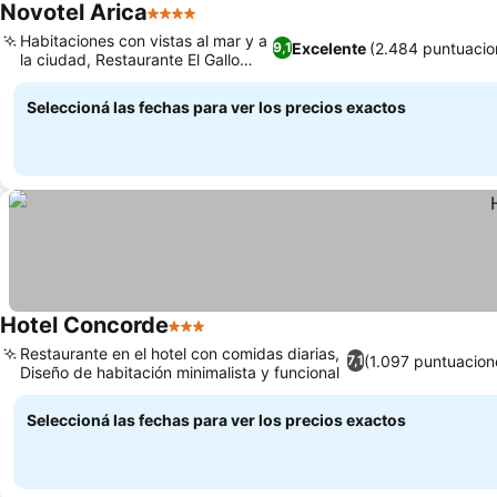
Novotel Arica
4 Estrellas
Ver precios
Habitaciones con vistas al mar y a
Excelente
(2.484 puntuacio
9,1
la ciudad, Restaurante El Gallo
Ver precios
Cojo
Seleccioná las fechas para ver los precios exactos
Hotel Concorde
3 Estrellas
Ver precios
Restaurante en el hotel con comidas diarias,
(1.097 puntuacion
7,1
Diseño de habitación minimalista y funcional
Ver precios
Seleccioná las fechas para ver los precios exactos