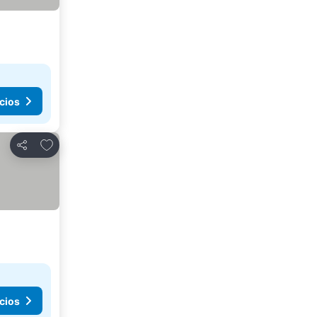
cios
Añadir a favoritos
Compartir
cios