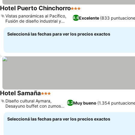
Hotel Puerto Chinchorro
3 Estrellas
Ver precios
Vistas panorámicas al Pacífico,
Excelente
(833 puntuacione
8,6
Fusión de diseño industrial y
Ver precios
rústico
Seleccioná las fechas para ver los precios exactos
Hotel Samaña
3 Estrellas
Ver precios
Diseño cultural Aymara,
Muy bueno
(1.354 puntuacion
8,2
Desayuno buffet con zumos
Ver precios
naturales
Seleccioná las fechas para ver los precios exactos