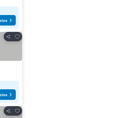
cios
Añadir a favoritos
Compartir
cios
Añadir a favoritos
Compartir