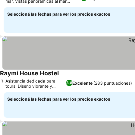
mar, Vistas panorámicas al mar
Ver precios
mientras comes
Seleccioná las fechas para ver los precios exactos
Raymi House Hostel
Ver precios
Asistencia dedicada para
Excelente
(283 puntuaciones)
8,8
tours, Diseño vibrante y
Ver precios
colorido
Seleccioná las fechas para ver los precios exactos