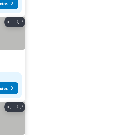
cios
Añadir a favoritos
Compartir
cios
Añadir a favoritos
Compartir