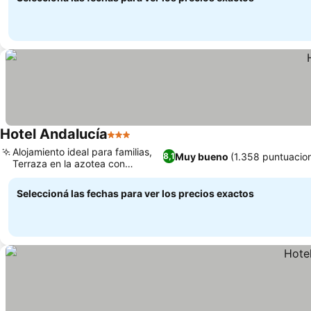
Hotel Andalucía
3 Estrellas
Ver precios
Alojamiento ideal para familias,
Muy bueno
(1.358 puntuacio
8,1
Terraza en la azotea con
Ver precios
barbacoa
Seleccioná las fechas para ver los precios exactos