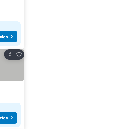
cios
Añadir a favoritos
Compartir
cios