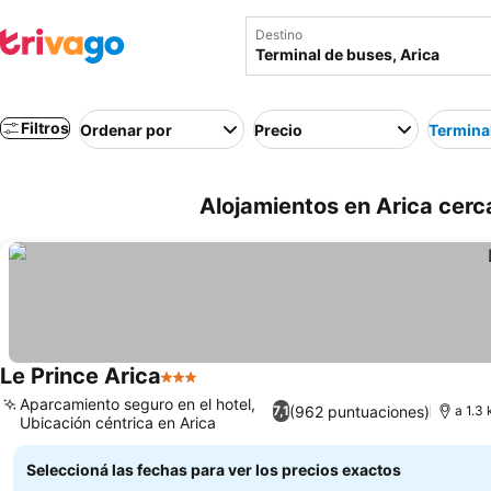
Destino
Filtros
Ordenar por
Precio
Termina
Alojamientos en Arica cerca
Le Prince Arica
3 Estrellas
Ver precios
Aparcamiento seguro en el hotel,
(962 puntuaciones)
7,1
a 1.3
Ubicación céntrica en Arica
Ver precios
Seleccioná las fechas para ver los precios exactos