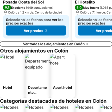
Posada Costa del Sol
El Hotelito
9,1
8,0
Excelente
(
449 puntuaciones
)
Muy bueno
(
1.066 p
Colón, a 1.2 km de: Centro de la ciudad
Colón, a 7.1 km de: Cen
Seleccioná las fechas para ver los
Seleccioná las fecha
precios exactos
precios exactos
Ver precios
Ver preci
Ver todos los alojamientos en Colón
Otros alojamientos en Colón
Hotel
Departame
Apart hotel
nto
equipado
Categorías destacadas de hoteles en Colón