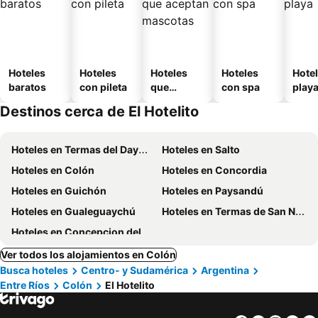
Hoteles
Hoteles
Hoteles
Hoteles
Hotel
baratos
con pileta
que
con spa
play
aceptan
Destinos cerca de El Hotelito
mascotas
Hoteles en Termas del Dayman
Hoteles en Salto
Hoteles en Colón
Hoteles en Concordia
Hoteles en Guichón
Hoteles en Paysandú
Hoteles en Gualeguaychú
Hoteles en Termas de San Nicanor
Hoteles en Concepcion del Uruguay
Ver todos los alojamientos en Colón
Busca hoteles
Centro- y Sudamérica
Argentina
Entre Ríos
Colón
El Hotelito