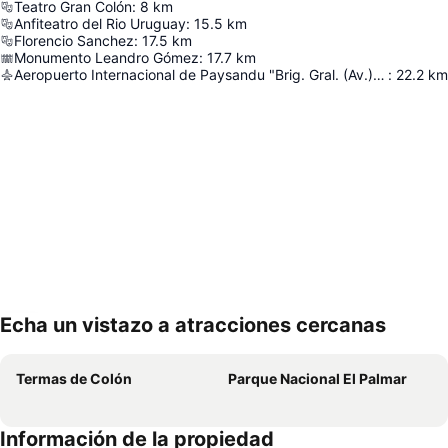
Teatro Gran Colón
:
8
km
Anfiteatro del Rio Uruguay
:
15.5
km
Florencio Sanchez
:
17.5
km
Monumento Leandro Gómez
:
17.7
km
Aeropuerto Internacional de Paysandu "Brig. Gral. (Av.) Tydeo Larre Borges"
:
22.2
km
Echa un vistazo a atracciones cercanas
Ampliar mapa
Termas de Colón
Parque Nacional El Palmar
Información de la propiedad