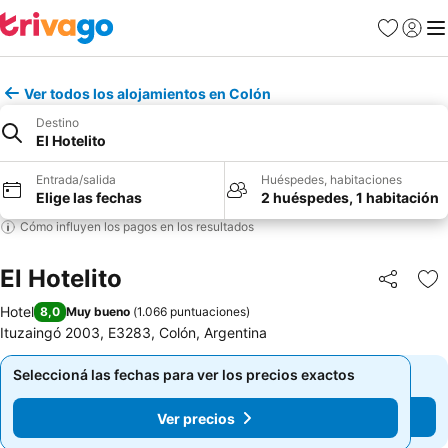
Favoritos
Iniciar 
Me
Ver todos los alojamientos en Colón
Destino
El Hotelito
Entrada/salida
Huéspedes, habitaciones
Elige las fechas
2 huéspedes, 1 habitación
Cómo influyen los pagos en los resultados
El Hotelito
Compartir
Añ
Hotel
8,0
Muy bueno
(
1.066 puntuaciones
)
Ituzaingó 2003, E3283, Colón, Argentina
Seleccioná las fechas para ver los precios exactos
Seleccioná las fechas para ver los precios exactos
Ver precios
Ver precios