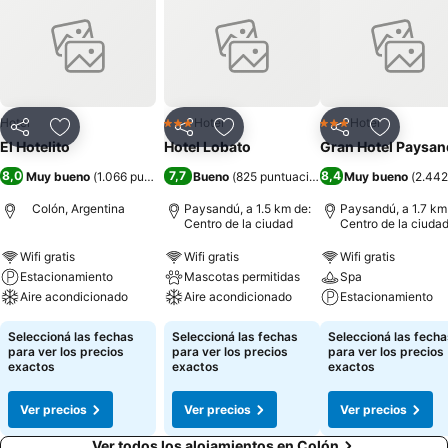
Hotel
Hotel
Hotel
3 Estrellas
3 Estrellas
Compartir
Añadir a favoritos
Compartir
Añadir a favoritos
Compartir
Añadir a 
El Hotelito
Hotel Lobato
Gran Hotel Paysa
8,0
7,7
8,4
Muy bueno
(
1.066 puntuaciones
Bueno
)
(
825 puntuaciones
)
Muy bueno
(
2.442
Colón, Argentina
Paysandú, a 1.5 km de:
Paysandú, a 1.7 km
Centro de la ciudad
Centro de la ciuda
Wifi gratis
Wifi gratis
Wifi gratis
Estacionamiento
Mascotas permitidas
Spa
Aire acondicionado
Aire acondicionado
Estacionamiento
Seleccioná las fechas
Seleccioná las fechas
Seleccioná las fecha
para ver los precios
para ver los precios
para ver los precios
exactos
exactos
exactos
Ver precios
Ver precios
Ver precios
Ver todos los alojamientos en Colón