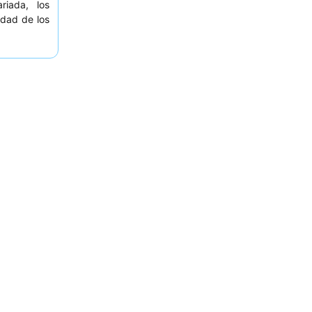
riada, los
idad de los
iencia, los
ento
para