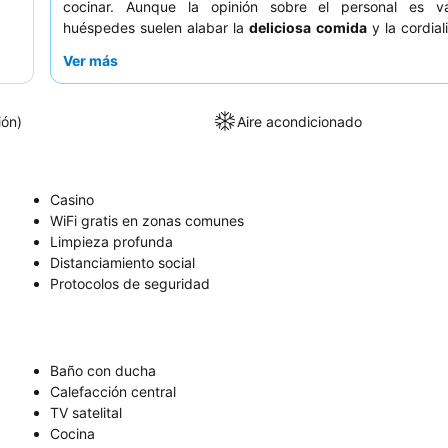
cocinar. Aunque la opinión sobre el personal es va
huéspedes suelen alabar la
deliciosa comida
y la cordial
propietarios al resolver problemas. Para mejorar la exper
Ver más
huéspedes pueden preguntar por los
vales de descu
atracciones locales y restaurantes.
ión)
Aire acondicionado
Casino
WiFi gratis en zonas comunes
Limpieza profunda
Distanciamiento social
Protocolos de seguridad
Baño con ducha
Calefacción central
TV satelital
Cocina