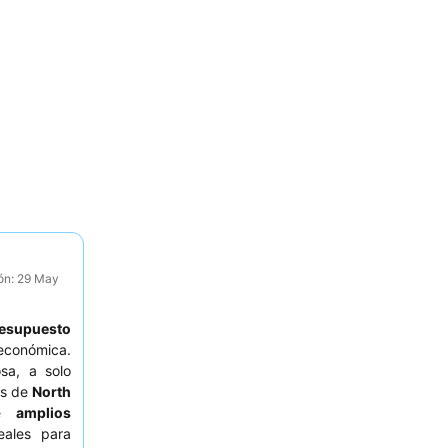
ión: 29 May
resupuesto
económica.
sa, a solo
as de
North
de
amplios
eales para