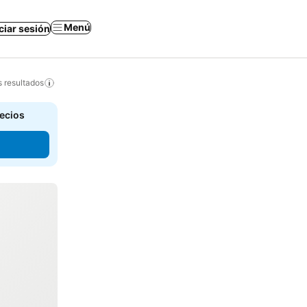
Menú
iciar sesión
s resultados
recios