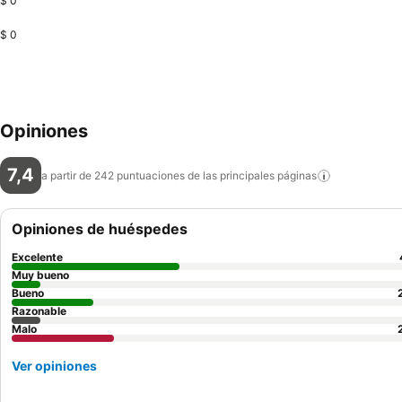
$ 0
$ 0
Opiniones
7,4
a partir de 242 puntuaciones de las principales
páginas
Opiniones de huéspedes
Excelente
Muy bueno
Bueno
Razonable
Malo
Ver opiniones