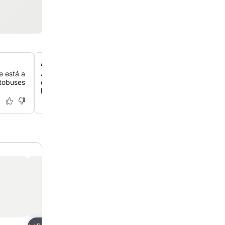
Asistencia personalizada
e está a
Aprovecha la excepcional atención y amabilidad de los p
utobuses
que te aseguran una experiencia fluida y agradable, des
hasta las recomendaciones locales.