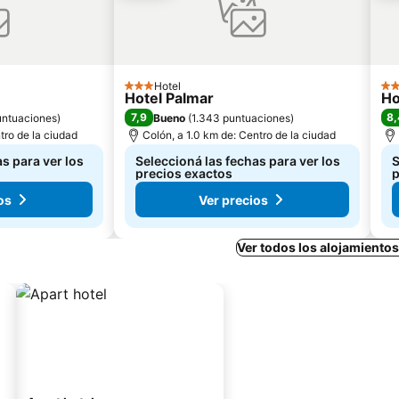
Hotel
3 Estrellas
3 E
Hotel Palmar
Ho
7,9
8,
untuaciones
)
Bueno
(
1.343 puntuaciones
)
tro de la ciudad
Colón, a 1.0 km de: Centro de la ciudad
s para ver los
Seleccioná las fechas para ver los
S
precios exactos
p
os
Ver precios
Ver todos los alojamiento