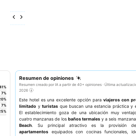
Resumen de opiniones
Resumen creado por IA a partir de 40+ opiniones · Última actualizac
41
%
2026
7
%
20
%
Este hotel es una excelente opción para
viajeros con p
7
%
limitado
y
turistas
que buscan una estancia práctica y 
25
%
El establecimiento goza de una ubicación muy ventajo
cuatro manzanas de los
baños termales
y a seis manzan
Beach
. Su principal atractivo es la provisión 
apartamentos
equipados con cocinas funcionales, id