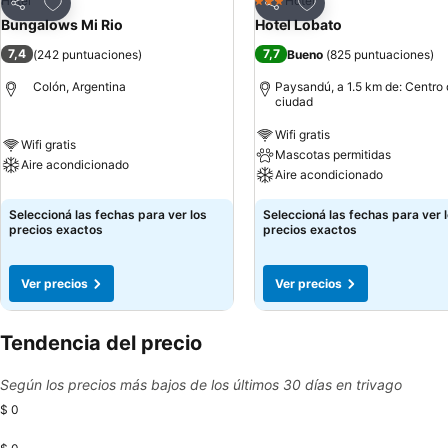
Añadir a favoritos
Añadir a favoritos
Hotel
Hotel
3 Estrellas
Compartir
Compartir
Bungalows Mi Rio
Hotel Lobato
7,4
7,7
(
242 puntuaciones
)
Bueno
(
825 puntuaciones
)
Colón, Argentina
Paysandú, a 1.5 km de: Centro 
ciudad
Wifi gratis
Wifi gratis
Mascotas permitidas
Aire acondicionado
Aire acondicionado
Seleccioná las fechas para ver los
Seleccioná las fechas para ver 
precios exactos
precios exactos
Ver precios
Ver precios
Tendencia del precio
Según los precios más bajos de los últimos 30 días en trivago
$ 0