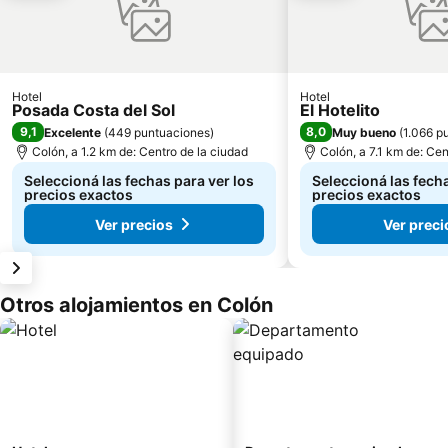
Hotel
Hotel
Posada Costa del Sol
El Hotelito
9,1
8,0
Excelente
(
449 puntuaciones
)
Muy bueno
(
1.066 p
Colón, a 1.2 km de: Centro de la ciudad
Colón, a 7.1 km de: Cen
Seleccioná las fechas para ver los
Seleccioná las fecha
precios exactos
precios exactos
Ver precios
Ver preci
Otros alojamientos en Colón