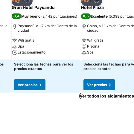
Añadir a favoritos
Añadir a favoritos
Hotel
Hotel
3 Estrellas
3 Estrellas
Compartir
Compartir
Gran Hotel Paysandu
Hotel Plaza
8,4
8,5
Muy bueno
(
2.442 puntuaciones
)
Excelente
(
5.398 puntuac
de la
Paysandú, a 1.7 km de: Centro de la
Colón, a 1.1 km de: Centro de
ciudad
ciudad
Wifi gratis
Wifi gratis
Spa
Piscina
Estacionamiento
Spa
los
Seleccioná las fechas para ver los
Seleccioná las fechas para ve
precios exactos
precios exactos
Ver precios
Ver precios
Ver todos los alojamiento