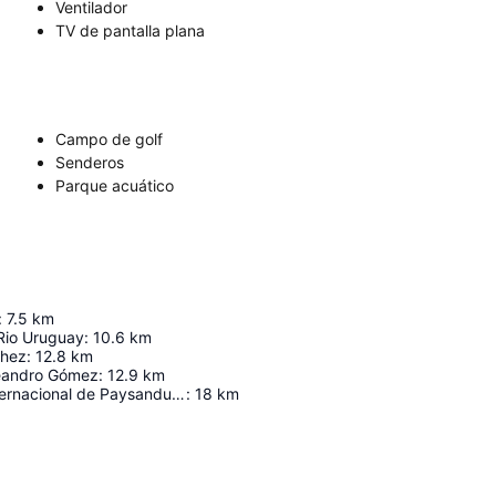
Ventilador
TV de pantalla plana
Campo de golf
Senderos
Parque acuático
:
7.5
km
 Rio Uruguay
:
10.6
km
chez
:
12.8
km
eandro Gómez
:
12.9
km
Aeropuerto Internacional de Paysandu "Brig. Gral. (Av.) Tydeo Larre Borges"
:
18
km