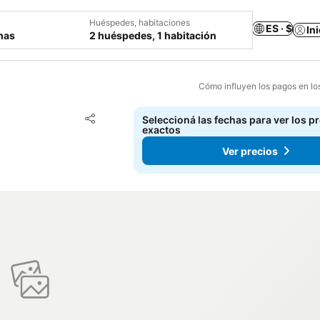
Huéspedes, habitaciones
ES · $
In
chas
2 huéspedes, 1 habitación
Cómo influyen los pagos en lo
Añadir a favoritos
Seleccioná las fechas para ver los p
Compartir
exactos
Ver precios