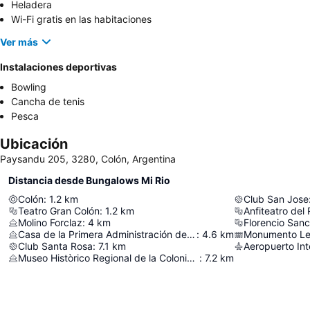
Heladera
Wi-Fi gratis en las habitaciones
Ver más
Instalaciones deportivas
Bowling
Cancha de tenis
Pesca
Ubicación
Paysandu 205, 3280, Colón, Argentina
Distancia desde Bungalows Mi Rio
Colón
:
1.2
km
Club San Jose
Teatro Gran Colón
:
1.2
km
Anfiteatro del
Molino Forclaz
:
4
km
Florencio San
Casa de la Primera Administración de la Colonia de San José
:
4.6
km
Monumento L
Club Santa Rosa
:
7.1
km
Museo Històrico Regional de la Colonia de San José
:
7.2
km