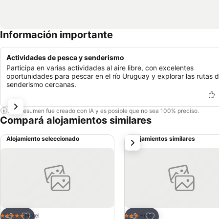
Información importante
Actividades de pesca y senderismo
Participa en varias actividades al aire libre, con excelentes
oportunidades para pescar en el río Uruguay y explorar las rutas 
senderismo cercanas.
Este resumen fue creado con IA y es posible que no sea 100% preciso.
Compará alojamientos similares
Alojamiento seleccionado
Alojamientos similares
siguiente
Añadir a favoritos
Añadir a favoritos
Hotel
Hotel
5 Estrellas
3 Estrellas