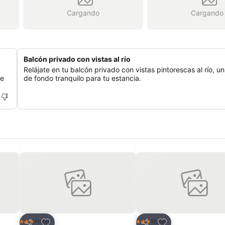
Cargando
Cargando
Balcón privado con vistas al río
Relájate en tu balcón privado con vistas pintorescas al río, un
de
de fondo tranquilo para tu estancia.
Añadir a favoritos
Añadir a favoritos
Hotel
Hotel
3 Estrellas
3 Estrellas