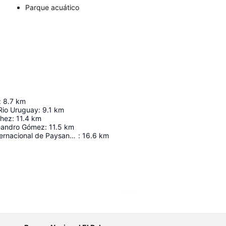
Parque acuático
:
8.7
km
 Rio Uruguay
:
9.1
km
chez
:
11.4
km
eandro Gómez
:
11.5
km
Aeropuerto Internacional de Paysandu "Brig. Gral. (Av.) Tydeo Larre Borges"
:
16.6
km
Ampliar mapa