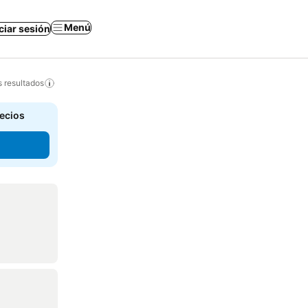
Menú
iciar sesión
s resultados
recios