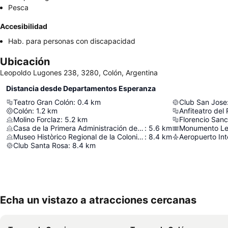
Pesca
Accesibilidad
Hab. para personas con discapacidad
Ubicación
Leopoldo Lugones 238, 3280, Colón, Argentina
Distancia desde Departamentos Esperanza
Teatro Gran Colón
:
0.4
km
Club San Jose
Colón
:
1.2
km
Anfiteatro del
Molino Forclaz
:
5.2
km
Florencio San
Casa de la Primera Administración de la Colonia de San José
:
5.6
km
Monumento L
Museo Històrico Regional de la Colonia de San José
:
8.4
km
Club Santa Rosa
:
8.4
km
Echa un vistazo a atracciones cercanas