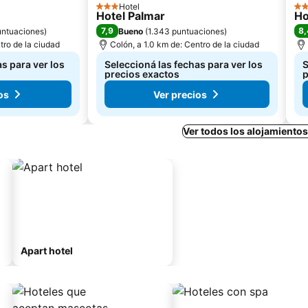
Hotel
3 Estrellas
3 E
Hotel Palmar
Ho
7,9
8,
untuaciones
)
Bueno
(
1.343 puntuaciones
)
tro de la ciudad
Colón, a 1.0 km de: Centro de la ciudad
s para ver los
Seleccioná las fechas para ver los
S
precios exactos
p
os
Ver precios
Ver todos los alojamiento
Apart hotel