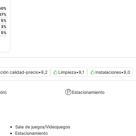
50
%
37
%
5
%
3
%
5
%
ción calidad-precio
•
9,2
Limpieza
•
9,1
Instalaciones
•
9,0
ión)
Estacionamiento
Sala de juegos/Videojuegos
Estacionamiento