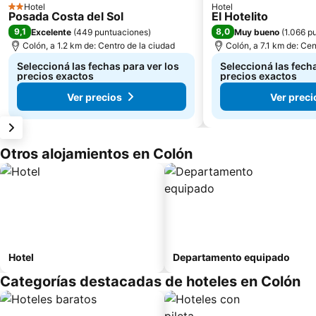
Hotel
Hotel
2 Estrellas
Posada Costa del Sol
El Hotelito
9,1
8,0
Excelente
(
449 puntuaciones
)
Muy bueno
(
1.066 p
Colón, a 1.2 km de: Centro de la ciudad
Colón, a 7.1 km de: Cen
Seleccioná las fechas para ver los
Seleccioná las fecha
precios exactos
precios exactos
Ver precios
Ver preci
Otros alojamientos en Colón
Hotel
Departamento equipado
Categorías destacadas de hoteles en Colón