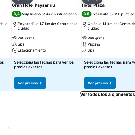
Compartir
Compartir
Gran Hotel Paysandu
Hotel Plaza
8,4
8,5
Muy bueno
(
2.442 puntuaciones
)
Excelente
(
5.398 puntuac
de la
Paysandú, a 1.7 km de: Centro de la
Colón, a 1.1 km de: Centro de
ciudad
ciudad
Wifi gratis
Wifi gratis
Spa
Piscina
Estacionamiento
Spa
los
Seleccioná las fechas para ver los
Seleccioná las fechas para ve
precios exactos
precios exactos
Ver precios
Ver precios
Ver todos los alojamiento