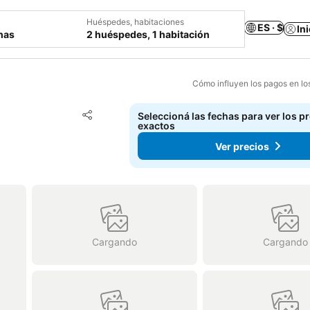
Huéspedes, habitaciones
ES · $
In
chas
2 huéspedes, 1 habitación
Cómo influyen los pagos en lo
Añadir a favoritos
Seleccioná las fechas para ver los p
Compartir
exactos
Ver precios
Cargando
Cargando