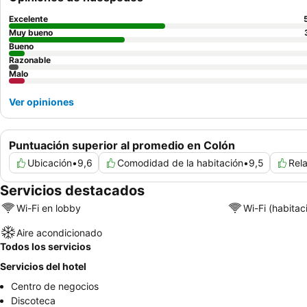
Excelente
Muy bueno
Bueno
Razonable
Malo
Ver opiniones
Puntuación superior al promedio en Colón
Ubicación
•
9,6
Comodidad de la habitación
•
9,5
Rela
Servicios destacados
Wi-Fi en lobby
Wi-Fi (habitac
Aire acondicionado
Todos los servicios
Servicios del hotel
Centro de negocios
Discoteca