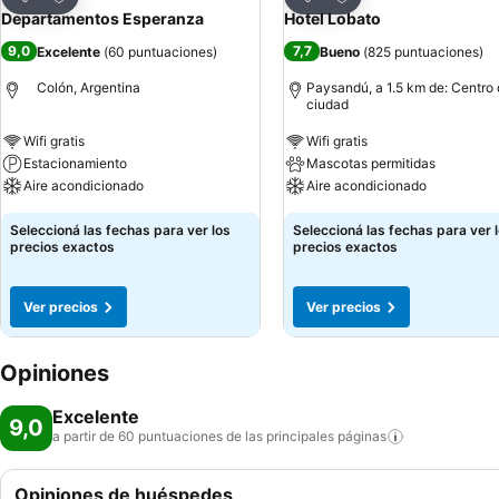
Compartir
Compartir
Departamentos Esperanza
Hotel Lobato
9,0
7,7
Excelente
(
60 puntuaciones
)
Bueno
(
825 puntuaciones
)
Colón, Argentina
Paysandú, a 1.5 km de: Centro 
ciudad
Wifi gratis
Wifi gratis
Estacionamiento
Mascotas permitidas
Aire acondicionado
Aire acondicionado
Seleccioná las fechas para ver los
Seleccioná las fechas para ver 
precios exactos
precios exactos
Ver precios
Ver precios
Opiniones
Excelente
9,0
a partir de 60 puntuaciones de las principales
páginas
Opiniones de huéspedes