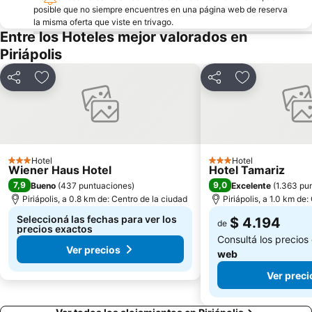
posible que no siempre encuentres en una página web de reserva
la misma oferta que viste en trivago.
Entre los Hoteles mejor valorados en
Piriápolis
Compartir
Añadir a favoritos
Compartir
Añadir a favo
Hotel
Hotel
3 Estrellas
3 Estrellas
Wiener Haus Hotel
Hotel Tamariz
7,9
9,0
Bueno
(
437 puntuaciones
)
Excelente
(
1.363 pu
Piriápolis, a 0.8 km de: Centro de la ciudad
Piriápolis, a 1.0 km de
Seleccioná las fechas para ver los
$ 4.194
de
precios exactos
Consultá los precios
Ver precios
web
Ver preci