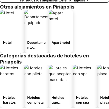
Ver todos los alojamientos en Piriápolis
Otros alojamientos en Piriápolis
Hotel
Departame
Apart hotel
nto
equipado
Categorías destacadas de hoteles en
Piriápolis
Hoteles
Hoteles
Hoteles
Hoteles
Hotel
baratos
con pileta
que
con spa
play
aceptan