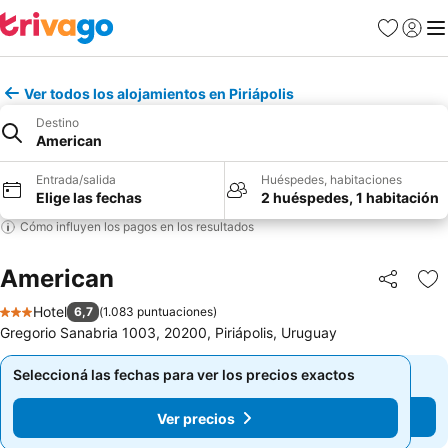
Favoritos
Iniciar 
Me
Ver todos los alojamientos en Piriápolis
Destino
American
Entrada/salida
Huéspedes, habitaciones
Elige las fechas
2 huéspedes, 1 habitación
Cómo influyen los pagos en los resultados
American
Compartir
Añ
Hotel
6,7
(
1.083 puntuaciones
)
3 Estrellas
Gregorio Sanabria 1003, 20200, Piriápolis, Uruguay
Seleccioná las fechas para ver los precios exactos
Seleccioná las fechas para ver los precios exactos
Ver precios
Ver precios