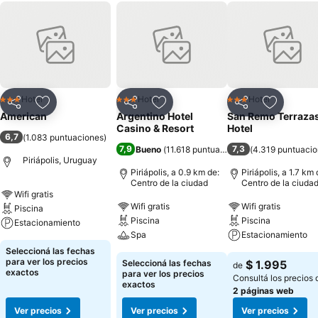
Hotel
Hotel
Hotel
3 Estrellas
3 Estrellas
3 Estrellas
Compartir
Añadir a favoritos
Compartir
Añadir a favoritos
Compartir
Añadir a 
American
Argentino Hotel
San Remo Terraza
Casino & Resort
Hotel
6,7
(
1.083 puntuaciones
)
7,9
7,3
Bueno
(
11.618 puntuaciones
)
(
4.319 puntuaci
Piriápolis, Uruguay
Piriápolis, a 0.9 km de:
Piriápolis, a 1.7 km 
Centro de la ciudad
Centro de la ciuda
Wifi gratis
Wifi gratis
Wifi gratis
Piscina
Piscina
Piscina
Estacionamiento
Spa
Estacionamiento
Seleccioná las fechas
para ver los precios
Seleccioná las fechas
$ 1.995
de
exactos
para ver los precios
Consultá los precios 
exactos
2 páginas web
Ver precios
Ver precios
Ver precios