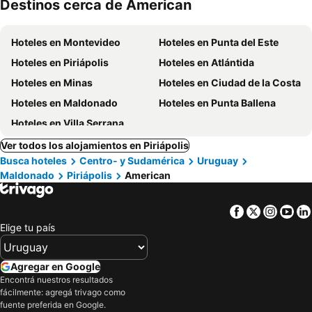
Destinos cerca de American
mascotas
Hoteles en Montevideo
Hoteles en Punta del Este
Hoteles en Piriápolis
Hoteles en Atlántida
Hoteles en Minas
Hoteles en Ciudad de la Costa
Hoteles en Maldonado
Hoteles en Punta Ballena
Hoteles en Villa Serrana
Ver todos los alojamientos en Piriápolis
Busca hoteles
Centro- y Sudamérica
Uruguay
Maldonado
Piriápolis
American
Facebook
Twitter
Insta
Yo
Elige tu país
Agregar en Google
Encontrá nuestros resultados
fácilmente: agregá trivago como
fuente preferida en Google.