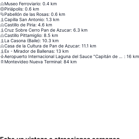
Museo Ferroviario
:
0.4
km
Piriápolis
:
0.6
km
Pabellón de las Rosas
:
0.6
km
Capilla San Antonio
:
1.3
km
Castillo de Piria
:
4.6
km
Cruz Sobre Cerro Pan de Azucar
:
6.3
km
Castillo Pittamiglio
:
8.5
km
La Casona (Baile)
:
10.3
km
Casa de la Cultura de Pan de Azucar
:
11.1
km
Ex - Mirador de Ballenas
:
13
km
Aeropuerto Internacional Laguna del Sauce "Capitán de Corbeta Carlos Curbelo"
:
16
km
Montevideo Nueva Terminal
:
84
km