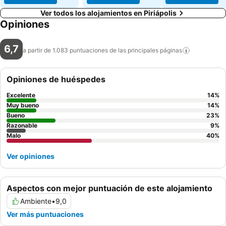
Ver todos los alojamientos en Piriápolis
Opiniones
6,7
a partir de 1.083 puntuaciones de las principales
páginas
Opiniones de huéspedes
Excelente
14
%
Muy bueno
14
%
Bueno
23
%
Razonable
9
%
Malo
40
%
Ver opiniones
Aspectos con mejor puntuación de este alojamiento
Ambiente
•
9,0
Ver más puntuaciones