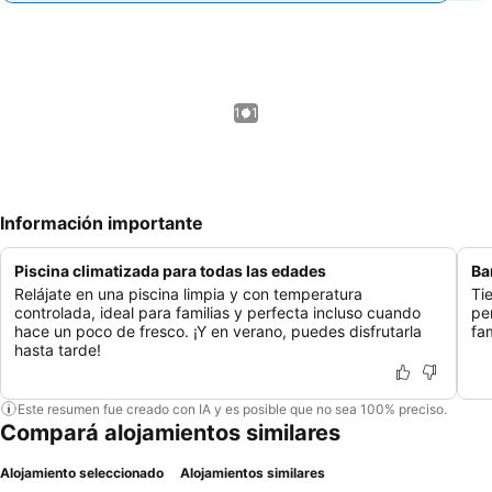
1 / 1
Información importante
Piscina climatizada para todas las edades
Ba
Relájate en una piscina limpia y con temperatura
Ti
controlada, ideal para familias y perfecta incluso cuando
pe
hace un poco de fresco. ¡Y en verano, puedes disfrutarla
fa
hasta tarde!
Este resumen fue creado con IA y es posible que no sea 100% preciso.
Compará alojamientos similares
Alojamiento seleccionado
Alojamientos similares