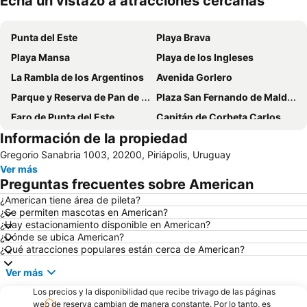
Echa un vistazo a atracciones cercanas
Ampliar mapa
Punta del Este
Playa Brava
Playa Mansa
Playa de los Ingleses
La Rambla de los Argentinos
Avenida Gorlero
Parque y Reserva de Pan de Azúcar
Plaza San Fernando de Maldonado
Faro de Punta del Este
Capitán de Corbeta Carlos A. Curbelo International Airport
Información de la propiedad
La Mano
Isla Gorriti
Gregorio Sanabria 1003, 20200, Piriápolis, Uruguay
Ver más
Preguntas frecuentes sobre American
¿American tiene área de pileta?
¿Se permiten mascotas en American?
¿Hay estacionamiento disponible en American?
¿Dónde se ubica American?
¿Qué atracciones populares están cerca de American?
Ver más
Los precios y la disponibilidad que recibe trivago de las páginas
web de reserva cambian de manera constante. Por lo tanto, es