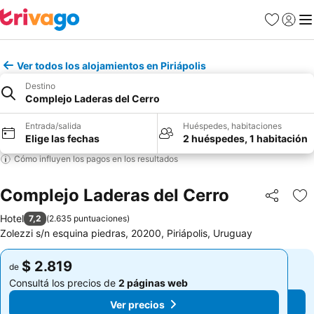
Favoritos
Iniciar 
Me
Ver todos los alojamientos en Piriápolis
Destino
Complejo Laderas del Cerro
Entrada/salida
Huéspedes, habitaciones
Elige las fechas
2 huéspedes, 1 habitación
Cómo influyen los pagos en los resultados
Complejo Laderas del Cerro
Compartir
Añ
Hotel
7,2
(
2.635 puntuaciones
)
Zolezzi s/n esquina piedras, 20200, Piriápolis, Uruguay
$ 2.819
$ 2.819
de
de
Consultá los precios de
2 páginas web
Consultá los precios de
2 páginas web
Ver precios
Ver precios