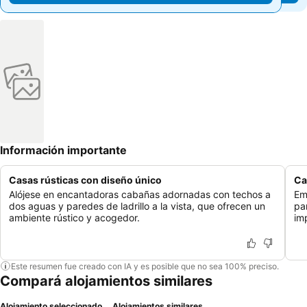
Información importante
Casas rústicas con diseño único
Ca
Alójese en encantadoras cabañas adornadas con techos a
Em
dos aguas y paredes de ladrillo a la vista, que ofrecen un
pa
ambiente rústico y acogedor.
im
Este resumen fue creado con IA y es posible que no sea 100% preciso.
Compará alojamientos similares
Alojamiento seleccionado
Alojamientos similares