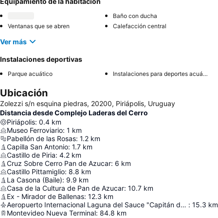
Equipamiento de la habitación
Baño con ducha
Ventanas que se abren
Calefacción central
Ver más
Instalaciones deportivas
Parque acuático
Instalaciones para deportes acuáticos
Ubicación
Zolezzi s/n esquina piedras, 20200, Piriápolis, Uruguay
Distancia desde Complejo Laderas del Cerro
Piriápolis
:
0.4
km
Museo Ferroviario
:
1
km
Pabellón de las Rosas
:
1.2
km
Capilla San Antonio
:
1.7
km
Castillo de Piria
:
4.2
km
Cruz Sobre Cerro Pan de Azucar
:
6
km
Castillo Pittamiglio
:
8.8
km
La Casona (Baile)
:
9.9
km
Casa de la Cultura de Pan de Azucar
:
10.7
km
Ex - Mirador de Ballenas
:
12.3
km
Aeropuerto Internacional Laguna del Sauce "Capitán de Corbeta Carlos Curbelo"
:
15.3
km
Montevideo Nueva Terminal
:
84.8
km