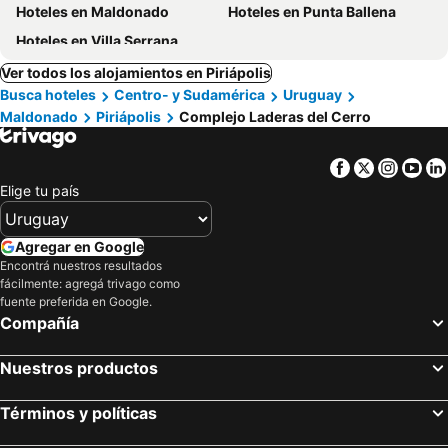
Hoteles en Maldonado
Hoteles en Punta Ballena
Hoteles en Villa Serrana
Ver todos los alojamientos en Piriápolis
Busca hoteles
Centro- y Sudamérica
Uruguay
Maldonado
Piriápolis
Complejo Laderas del Cerro
Facebook
Twitter
Insta
Yo
Elige tu país
Agregar en Google
Encontrá nuestros resultados
fácilmente: agregá trivago como
fuente preferida en Google.
Compañía
Nuestros productos
Términos y políticas