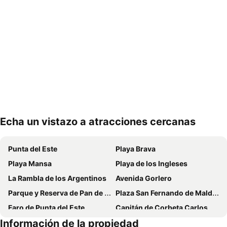
Echa un vistazo a atracciones cercanas
Ampliar mapa
Punta del Este
Playa Brava
Playa Mansa
Playa de los Ingleses
La Rambla de los Argentinos
Avenida Gorlero
Parque y Reserva de Pan de Azúcar
Plaza San Fernando de Maldonado
Faro de Punta del Este
Capitán de Corbeta Carlos A. Curbelo International Airport
Información de la propiedad
La Mano
Isla Gorriti