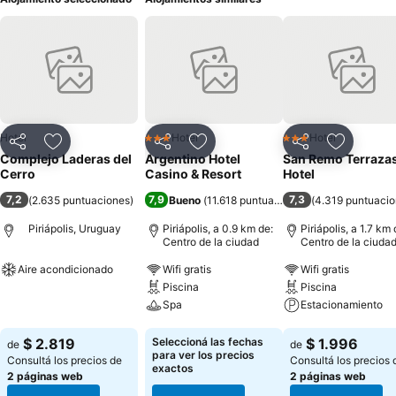
Hotel
Hotel
Hotel
3 Estrellas
3 Estrellas
Compartir
Añadir a favoritos
Compartir
Añadir a favoritos
Compartir
Añadir a 
Complejo Laderas del
Argentino Hotel
San Remo Terraza
Cerro
Casino & Resort
Hotel
7,2
7,9
7,3
(
2.635 puntuaciones
)
Bueno
(
11.618 puntuaciones
)
(
4.319 puntuaci
Piriápolis, Uruguay
Piriápolis, a 0.9 km de:
Piriápolis, a 1.7 km 
Centro de la ciudad
Centro de la ciuda
Aire acondicionado
Wifi gratis
Wifi gratis
Piscina
Piscina
Ver precios
Spa
Estacionamiento
Ver precios
Ver precios
$ 2.819
Seleccioná las fechas
$ 1.996
de
de
para ver los precios
Consultá los precios de
Consultá los precios 
exactos
2 páginas web
2 páginas web