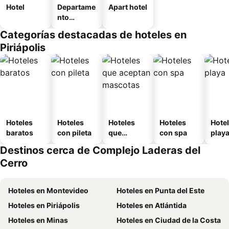
Hotel
Departame
Apart hotel
nto
equipado
Categorías destacadas de hoteles en
Piriápolis
Hoteles
Hoteles
Hoteles
Hoteles
Hotel
baratos
con pileta
que
con spa
play
aceptan
Destinos cerca de Complejo Laderas del
mascotas
Cerro
Hoteles en Montevideo
Hoteles en Punta del Este
Hoteles en Piriápolis
Hoteles en Atlántida
Hoteles en Minas
Hoteles en Ciudad de la Costa