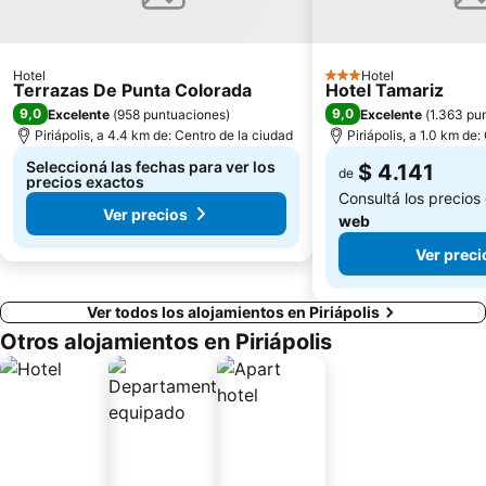
Hotel
Hotel
3 Estrellas
Terrazas De Punta Colorada
Hotel Tamariz
9,0
9,0
Excelente
(
958 puntuaciones
)
Excelente
(
1.363 pu
Piriápolis, a 4.4 km de: Centro de la ciudad
Piriápolis, a 1.0 km de
Seleccioná las fechas para ver los
$ 4.141
de
precios exactos
Consultá los precios
Ver precios
web
Ver preci
Ver todos los alojamientos en Piriápolis
Otros alojamientos en Piriápolis