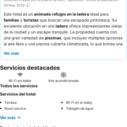
29 May 2026
Este hotel es un
animado refugio en la ladera
ideal para
familias
y
turistas
que buscan una escapada pintoresca. Su
excelente ubicación en una
ladera
ofrece impresionantes vistas
de la ciudad y un escape tranquilo. La propiedad cuenta con
una gran variedad de
piscinas
, que incluyen múltiples opciones
al aire libre y una piscina cubierta climatizada, lo que brinda una
amplia recreación para todas las edades. Los huéspedes
Ver más
elogian constantemente al
personal de recepción
por su
amabilidad y eficiencia, y el restaurante y el minimarket del
Servicios destacados
hotel generalmente reciben comentarios positivos por sus
precios razonables. Para disfrutar de la mejor experiencia,
considere una habitación con
vistas a la ciudad
para apreciar
Wi-Fi en lobby
Aire acondicionado
plenamente las vistas panorámicas.
Todos los servicios
Servicios del hotel
Terraza
Wi-Fi en el lobby
Room service
Tobogán de agua
Ver más